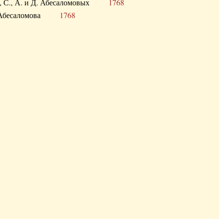
а В., С., А. и Д. Абесаломовых
1768
а И. Абесаломова
1768