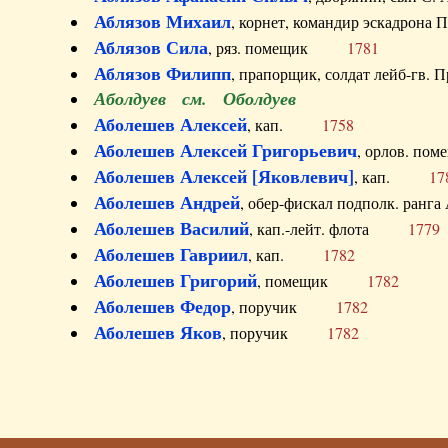
Аблязов Михаил
, корнет, командир эскадрон
Аблязов Сила
, ряз. помещик
1781
Аблязов Филипп
, прапорщик, солдат лейб-г
Аболдуев см. Оболдуев
Аболешев Алексей
, кап.
1758
Аболешев Алексей Григорьевич
, орлов. 
Аболешев Алексей [Яковлевич]
, кап.
17
Аболешев Андрей
, обер-фискал подполк. ра
Аболешев Василий
, кап.-лейт. флота
1779
Аболешев Гавриил
, кап.
1782
Аболешев Григорий
, помещик
1782
Аболешев Федор
, поручик
1782
Аболешев Яков
, поручик
1782