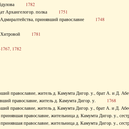
. Абдулова
1782
олдат Архангелогор. полка
1751
к Адмиралтейства, принявший православие
1748
.Ф. Хитровой
1781
-1767, 1782
явший православие, житель д. Камумта Дигор. у., брат А. и 
нявший православие, житель д. Камумта Дигор. у.
1768
явший православие, житель д. Камумта Дигор. у., брат А. и 
а, принявшая православие, жительница д. Камумта Дигор. у.,
а, принявшая православие, жительница д. Камумта Дигор. у.,