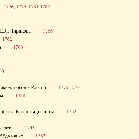
ра
1776, 1779, 1781-1782
век Е.Л. Чирикова
1766
а
1782
учика
1768
60
полномоч. посол в России
1775-1776
 посла
1758
раб. флота Кронштадт. порта
1752
лер. флота
1746
М.Р. Абдуловых
1782