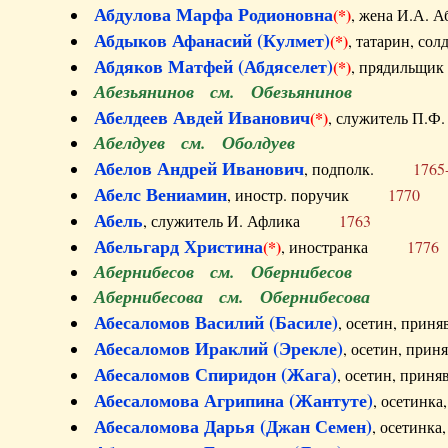
Абдулова Марфа Родионовна
(*)
, жена И.А
Абдыков Афанасий (Кулмет)
(*)
, татарин, с
Абдяков Матфей (Абдяселет)
(*)
, прядильщи
Абезьянинов см. Обезьянинов
Абелдеев Авдей Иванович
(*)
, служитель П
Абелдуев см. Оболдуев
Абелов Андрей Иванович
, подполк.
1765
Абелс Вениамин
, иностр. поручик
1770
Абель
, служитель И. Афлика
1763
Абельгард Христина
(*)
, иностранка
1776
Абернибесов см. Обернибесов
Абернибесова см. Обернибесова
Абесаломов Василий (Басиле)
, осетин, прин
Абесаломов Ираклий (Эрекле)
, осетин, при
Абесаломов Спиридон (Жага)
, осетин, прин
Абесаломова Агрипина (Жантуте)
, осетинк
Абесаломова Дарья (Джан Семен)
, осетинк