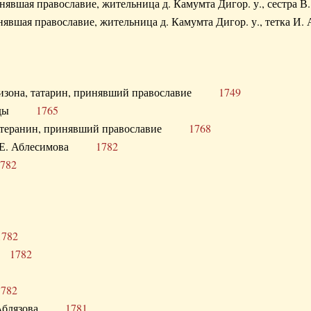
ринявшая православие, жительница д. Камумта Дигор. у., сестр
инявшая православие, жительница д. Камумта Дигор. у., тетк
арнизона, татарин, принявший православие
1749
й Орды
1765
 лютеранин, принявший православие
1768
я Н.Е. Аблесимова
1782
782
1782
та
1782
1782
С. Аблязова
1781