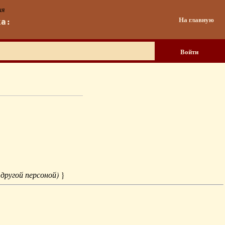
ия
На главную
ка:
Войти
 другой персоной)
}