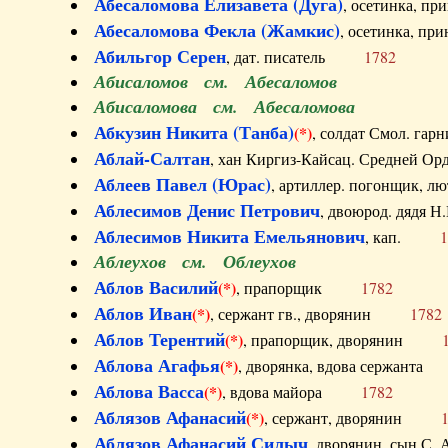
Абесаломова Елизавета (Дуга)
, осетинка, п
Абесаломова Фекла (Жамкис)
, осетинка, пр
Абильгор Серен
, дат. писатель
1782
Абисаломов см. Абесаломов
Абисаломова см. Абесаломова
Абкузин Никита (Танба)
(*)
, солдат Смол. г
Аблай-Салтан
, хан Киргиз-Кайсац. Средне
Аблеев Павел (Юрас)
, артиллер. погонщик,
Аблесимов Денис Петрович
, двоюрод. дяд
Аблесимов Никита Емельянович
, кап.
1
Аблеухов см. Облеухов
Аблов Василий
(*)
, прапорщик
1782
Аблов Иван
(*)
, сержант гв., дворянин
1782
Аблов Терентий
(*)
, прапорщик, дворянин
Аблова Агафья
(*)
, дворянка, вдова сержан
Аблова Васса
(*)
, вдова майора
1782
Аблязов Афанасий
(*)
, сержант, дворянин
Аблязов Афанасий Силыч
, дворянин, сын 