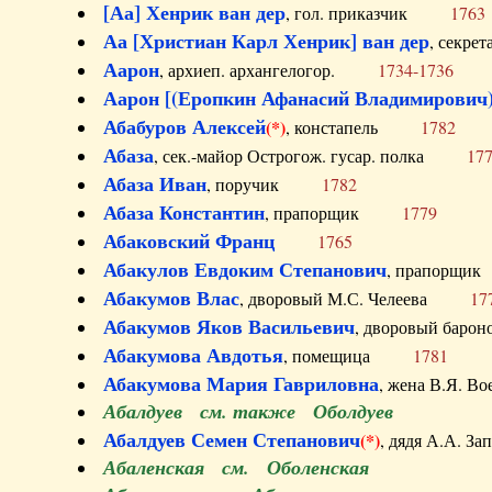
[Аа] Хенрик ван дер
, гол. приказчик
1763
Аа [Христиан Карл Хенрик] ван дер
, секре
Аарон
, архиеп. архангелогор.
1734-1736
Аарон [(Еропкин Афанасий Владимирович)
Абабуров Алексей
(*)
, констапель
1782
Абаза
, сек.-майор Острогож. гусар. полка
17
Абаза Иван
, поручик
1782
Абаза Константин
, прапорщик
1779
Абаковский Франц
1765
Абакулов Евдоким Степанович
, прапор
Абакумов Влас
, дворовый М.С. Челеева
17
Абакумов Яков Васильевич
, дворовый ба
Абакумова Авдотья
, помещица
1781
Абакумова Мария Гавриловна
, жена В.Я.
Абалдуев см. также Оболдуев
Абалдуев Семен Степанович
(*)
, дядя А.А.
Абаленская см. Оболенская