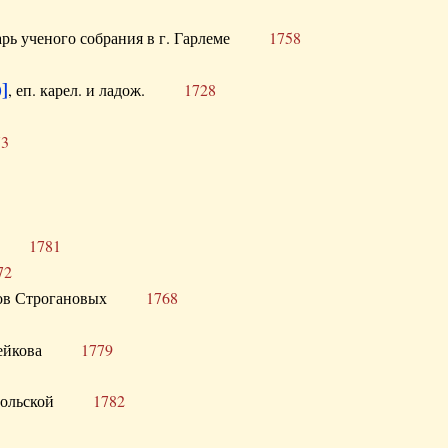
тарь ученого собрания в г. Гарлеме
1758
]
, еп. карел. и ладож.
1728
73
щик
1781
72
ронов Строгановых
1768
 Воейкова
1779
 Запольской
1782