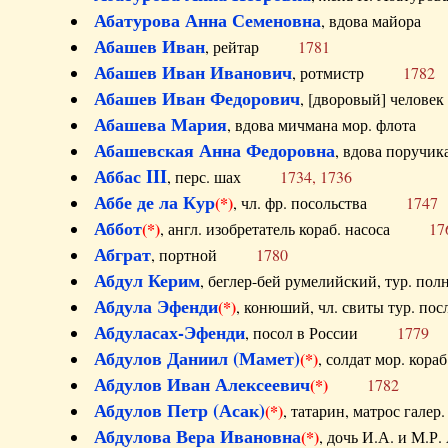
Абатурова Анна Семеновна
, вдова майо
Абашев Иван
, рейтар
1781
Абашев Иван Иванович
, ротмистр
1782
Абашев Иван Федорович
, [дворовый] чело
Абашева Мария
, вдова мичмана мор. флот
Абашевская Анна Федоровна
, вдова пор
Аббас III
, перс. шах
1734, 1736
Аббе де ла Кур
(*)
, чл. фр. посольства
1747
Аббот
(*)
, англ. изобретатель кораб. насоса
17
Абграт
, портной
1780
Абдул Керим
, беглер-бей румелийский, тур. 
Абдула Эфенди
(*)
, конюший, чл. свиты тур.
Абдуласах-Эфенди
, посол в России
1779
Абдулов Даниил (Мамет)
(*)
, солдат мор. ко
Абдулов Иван Алексеевич
(*)
1782
Абдулов Петр (Асак)
(*)
, татарин, матрос га
Абдулова Вера Ивановна
(*)
, дочь И.А. и 