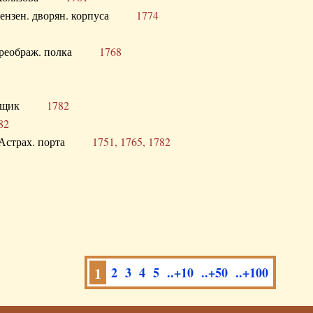
а Пензен. дворян. корпуса
1774
в. Преображ. полка
1768
помещик
1782
82
нга Астрах. порта
1751, 1765, 1782
1
2
3
4
5
..+10
..+50
..+100