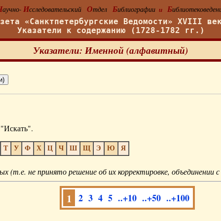
Н
И
О
Б
Б
аучно-
сследовательский
тдел
иблиографии
иблиотековеден
и
азета «Санктпетербургские Ведомости» XVIII ве
Указатели к содержанию (1728-1782 гг.)
Указатели: Именной (алфавитный)
"Искать".
Т
У
Ф
Х
Ц
Ч
Ш
Щ
Э
Ю
Я
ых (т.е. не принято решение об их корректировке, объединении с
1
2
3
4
5
..+10
..+50
..+100