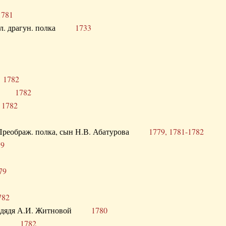
1781
опол. драгун. полка
1733
о
1782
кого
1782
а
1782
в. Преображ. полка, сын Н.В. Абатурова
1779, 1781-1782
79
79
782
од. дядя А.И. Житновой
1780
урова
1782