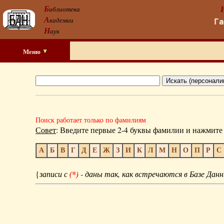
Б
иблиотека
А
кадемии
Г
Н
аук
Меню
Поиск работает только по фамилиям
Совет
: Введите первые 2-4 буквы фамилии и нажмите 
А
Б
В
Г
Д
Е
Ж
З
И
К
Л
М
Н
О
П
Р
С
{
записи с
(*)
- даны так, как встречаются в Базе Данн