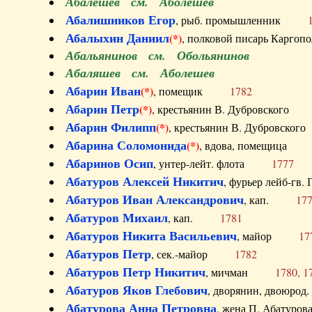
Абалешев см. Аболешев
Абалишников Егор
, рыб. промышленник
Абалыхин Даниил
(*)
, полковой писарь Карг
Абальянинов см. Обольянинов
Абаляшев см. Аболешев
Абарин Иван
(*)
, помещик
1782
Абарин Петр
(*)
, крестьянин В. Дубровског
Абарин Филипп
(*)
, крестьянин В. Дубровс
Абарина Соломонида
(*)
, вдова, помещиц
Абаринов Осип
, унтер-лейт. флота
1777
Абатуров Алексей Никитич
, фурьер лейб-г
Абатуров Иван Александрович
, кап.
17
Абатуров Михаил
, кап.
1781
Абатуров Никита Васильевич
, майор
17
Абатуров Петр
, сек.-майор
1782
Абатуров Петр Никитич
, мичман
1780, 1
Абатуров Яков Глебович
, дворянин, двоюр
Абатурова Анна Петровна
, жена П. Абат