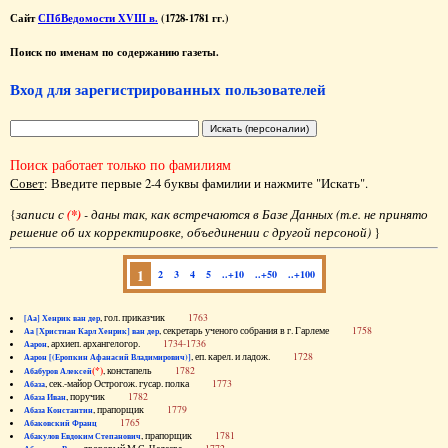
Сайт
СПбВедомости XVIII в.
(1728-1781 гг.)
Поиск по именам по содержанию газеты.
Вход для зарегистрированных пользователей
Поиск работает только по фамилиям
Совет
: Введите первые 2-4 буквы фамилии и нажмите "Искать".
{
записи с
(*)
- даны так, как встречаются в Базе Данных (т.е. не принято
решение об их корректировке, объединении с другой персоной)
}
1
2
3
4
5
..+10
..+50
..+100
, гол. приказчик
1763
[Аа] Хенрик ван дер
, секретарь ученого собрания в г. Гарлеме
1758
Аа [Христиан Карл Хенрик] ван дер
, архиеп. архангелогор.
1734-1736
Аарон
, еп. карел. и ладож.
1728
Аарон [(Еропкин Афанасий Владимирович)]
(*)
, констапель
1782
Абабуров Алексей
, сек.-майор Острогож. гусар. полка
1773
Абаза
, поручик
1782
Абаза Иван
, прапорщик
1779
Абаза Константин
1765
Абаковский Франц
, прапорщик
1781
Абакулов Евдоким Степанович