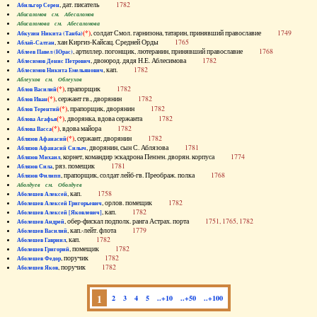
, дат. писатель
1782
Абильгор Серен
Абисаломов см. Абесаломов
Абисаломова см. Абесаломова
(*)
, солдат Смол. гарнизона, татарин, принявший православие
1749
Абкузин Никита (Танба)
, хан Киргиз-Кайсац. Средней Орды
1765
Аблай-Салтан
, артиллер. погонщик, лютеранин, принявший православие
1768
Аблеев Павел (Юрас)
, двоюрод. дядя Н.Е. Аблесимова
1782
Аблесимов Денис Петрович
, кап.
1782
Аблесимов Никита Емельянович
Аблеухов см. Облеухов
(*)
, прапорщик
1782
Аблов Василий
(*)
, сержант гв., дворянин
1782
Аблов Иван
(*)
, прапорщик, дворянин
1782
Аблов Терентий
(*)
, дворянка, вдова сержанта
1782
Аблова Агафья
(*)
, вдова майора
1782
Аблова Васса
(*)
, сержант, дворянин
1782
Аблязов Афанасий
, дворянин, сын С. Аблязова
1781
Аблязов Афанасий Силыч
, корнет, командир эскадрона Пензен. дворян. корпуса
1774
Аблязов Михаил
, ряз. помещик
1781
Аблязов Сила
, прапорщик, солдат лейб-гв. Преображ. полка
1768
Аблязов Филипп
Аболдуев см. Оболдуев
, кап.
1758
Аболешев Алексей
, орлов. помещик
1782
Аболешев Алексей Григорьевич
, кап.
1782
Аболешев Алексей [Яковлевич]
, обер-фискал подполк. ранга Астрах. порта
1751, 1765, 1782
Аболешев Андрей
, кап.-лейт. флота
1779
Аболешев Василий
, кап.
1782
Аболешев Гавриил
, помещик
1782
Аболешев Григорий
, поручик
1782
Аболешев Федор
, поручик
1782
Аболешев Яков
1
2
3
4
5
..+10
..+50
..+100