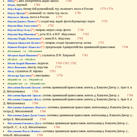
(*)
, англ. изобретатель кораб. насоса
1760
Аббот
, портной
1780
Абграт
, беглер-бей румелийский, тур. полномоч. посол в России
1775-1776
Абдул Керим
(*)
, конюший, чл. свиты тур. посла
1758
Абдула Эфенди
, посол в России
1779
Абдуласах-Эфенди
(*)
, солдат мор. кораб. флота Кронштадт. порта
1752
Абдулов Даниил (Мамет)
(*)
1782
Абдулов Иван Алексеевич
(*)
, татарин, матрос галер. флота
1746
Абдулов Петр (Асак)
(*)
, дочь И.А. и М.Р. Абдуловых
1782
Абдулова Вера Ивановна
(*)
, жена И.А. Абдулова
1782
Абдулова Марфа Родионовна
(*)
, татарин, солдат Архангелогор. полка
1751
Абдыков Афанасий (Кулмет)
(*)
, прядильщик Адмиралтейства, принявший православие
1748
Абдяков Матфей (Абдяселет)
Абезьянинов см. Обезьянинов
(*)
, служитель П.Ф. Хитровой
1781
Абелдеев Авдей Иванович
Абелдуев см. Оболдуев
, подполк.
1765-1767, 1782
Абелов Андрей Иванович
, иностр. поручик
1770
Абелс Вениамин
, служитель И. Афлика
1763
Абель
(*)
, иностранка
1776
Абельгард Христина
Абернибесов см. Обернибесов
Абернибесова см. Обернибесова
, осетин, принявший православие, житель д. Камумта Дигор. у., брат А. и
Абесаломов Василий (Басиле)
Д. Абесаломовых
1768
, осетин, принявший православие, житель д. Камумта Дигор. у.
1768
Абесаломов Ираклий (Эрекле)
, осетин, принявший православие, житель д. Камумта Дигор. у., брат А. и
Абесаломов Спиридон (Жага)
Д. Абесаломовых
1768
, осетинка, принявшая православие, жительница д. Камумта Дигор. у.,
Абесаломова Агрипина (Жантуте)
сестра Д. Абесаломовой
1768
, осетинка, принявшая православие, жительница д. Камумта Дигор. у.,
Абесаломова Дарья (Джан Семен)
сестра А. Абесаломовой
1768
, осетинка, принявшая православие, жительница д. Камумта Дигор. у.,
Абесаломова Елизавета (Дуга)
сестра В., С., А. и Д. Абесаломовых
1768
, осетинка, принявшая православие, жительница д. Камумта Дигор. у.,
Абесаломова Фекла (Жамкис)
тетка И. Абесаломова
1768