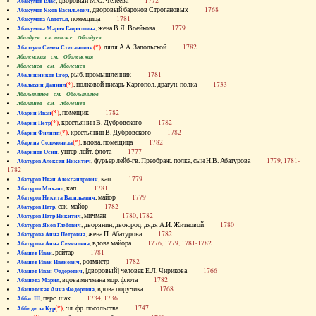
, дворовый М.С. Челеева
1772
Абакумов Влас
, дворовый баронов Строгановых
1768
Абакумов Яков Васильевич
, помещица
1781
Абакумова Авдотья
, жена В.Я. Воейкова
1779
Абакумова Мария Гавриловна
Абалдуев см. также Оболдуев
(*)
, дядя А.А. Запольской
1782
Абалдуев Семен Степанович
Абаленская см. Оболенская
Абалешев см. Аболешев
, рыб. промышленник
1781
Абалишников Егор
(*)
, полковой писарь Каргопол. драгун. полка
1733
Абалыхин Даниил
Абальянинов см. Обольянинов
Абаляшев см. Аболешев
(*)
, помещик
1782
Абарин Иван
(*)
, крестьянин В. Дубровского
1782
Абарин Петр
(*)
, крестьянин В. Дубровского
1782
Абарин Филипп
(*)
, вдова, помещица
1782
Абарина Соломонида
, унтер-лейт. флота
1777
Абаринов Осип
, фурьер лейб-гв. Преображ. полка, сын Н.В. Абатурова
1779, 1781-
Абатуров Алексей Никитич
1782
, кап.
1779
Абатуров Иван Александрович
, кап.
1781
Абатуров Михаил
, майор
1779
Абатуров Никита Васильевич
, сек.-майор
1782
Абатуров Петр
, мичман
1780, 1782
Абатуров Петр Никитич
, дворянин, двоюрод. дядя А.И. Житновой
1780
Абатуров Яков Глебович
, жена П. Абатурова
1782
Абатурова Анна Петровна
, вдова майора
1776, 1779, 1781-1782
Абатурова Анна Семеновна
, рейтар
1781
Абашев Иван
, ротмистр
1782
Абашев Иван Иванович
, [дворовый] человек Е.Л. Чирикова
1766
Абашев Иван Федорович
, вдова мичмана мор. флота
1782
Абашева Мария
, вдова поручика
1768
Абашевская Анна Федоровна
, перс. шах
1734, 1736
Аббас III
(*)
, чл. фр. посольства
1747
Аббе де ла Кур