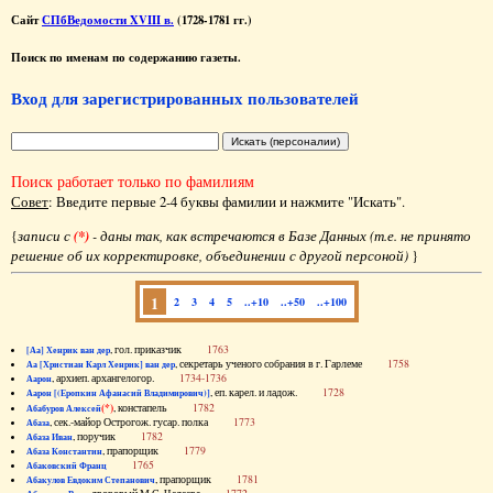
Сайт
СПбВедомости XVIII в.
(1728-1781 гг.)
Поиск по именам по содержанию газеты.
Вход для зарегистрированных пользователей
Поиск работает только по фамилиям
Совет
: Введите первые 2-4 буквы фамилии и нажмите "Искать".
{
записи с
(*)
- даны так, как встречаются в Базе Данных (т.е. не принято
решение об их корректировке, объединении с другой персоной)
}
1
2
3
4
5
..+10
..+50
..+100
, гол. приказчик
1763
[Аа] Хенрик ван дер
, секретарь ученого собрания в г. Гарлеме
1758
Аа [Христиан Карл Хенрик] ван дер
, архиеп. архангелогор.
1734-1736
Аарон
, еп. карел. и ладож.
1728
Аарон [(Еропкин Афанасий Владимирович)]
(*)
, констапель
1782
Абабуров Алексей
, сек.-майор Острогож. гусар. полка
1773
Абаза
, поручик
1782
Абаза Иван
, прапорщик
1779
Абаза Константин
1765
Абаковский Франц
, прапорщик
1781
Абакулов Евдоким Степанович