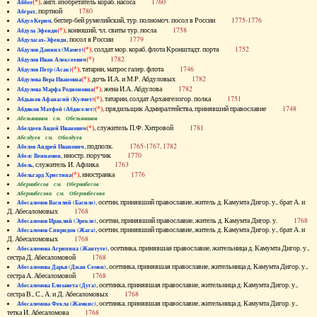
(*)
, англ. изобретатель кораб. насоса
1760
Аббот
, портной
1780
Абграт
, беглер-бей румелийский, тур. полномоч. посол в России
1775-1776
Абдул Керим
(*)
, конюший, чл. свиты тур. посла
1758
Абдула Эфенди
, посол в России
1779
Абдуласах-Эфенди
(*)
, солдат мор. кораб. флота Кронштадт. порта
1752
Абдулов Даниил (Мамет)
(*)
1782
Абдулов Иван Алексеевич
(*)
, татарин, матрос галер. флота
1746
Абдулов Петр (Асак)
(*)
, дочь И.А. и М.Р. Абдуловых
1782
Абдулова Вера Ивановна
(*)
, жена И.А. Абдулова
1782
Абдулова Марфа Родионовна
(*)
, татарин, солдат Архангелогор. полка
1751
Абдыков Афанасий (Кулмет)
(*)
, прядильщик Адмиралтейства, принявший православие
1748
Абдяков Матфей (Абдяселет)
Абезьянинов см. Обезьянинов
(*)
, служитель П.Ф. Хитровой
1781
Абелдеев Авдей Иванович
Абелдуев см. Оболдуев
, подполк.
1765-1767, 1782
Абелов Андрей Иванович
, иностр. поручик
1770
Абелс Вениамин
, служитель И. Афлика
1763
Абель
(*)
, иностранка
1776
Абельгард Христина
Абернибесов см. Обернибесов
Абернибесова см. Обернибесова
, осетин, принявший православие, житель д. Камумта Дигор. у., брат А. и
Абесаломов Василий (Басиле)
Д. Абесаломовых
1768
, осетин, принявший православие, житель д. Камумта Дигор. у.
1768
Абесаломов Ираклий (Эрекле)
, осетин, принявший православие, житель д. Камумта Дигор. у., брат А. и
Абесаломов Спиридон (Жага)
Д. Абесаломовых
1768
, осетинка, принявшая православие, жительница д. Камумта Дигор. у.,
Абесаломова Агрипина (Жантуте)
сестра Д. Абесаломовой
1768
, осетинка, принявшая православие, жительница д. Камумта Дигор. у.,
Абесаломова Дарья (Джан Семен)
сестра А. Абесаломовой
1768
, осетинка, принявшая православие, жительница д. Камумта Дигор. у.,
Абесаломова Елизавета (Дуга)
сестра В., С., А. и Д. Абесаломовых
1768
, осетинка, принявшая православие, жительница д. Камумта Дигор. у.,
Абесаломова Фекла (Жамкис)
тетка И. Абесаломова
1768