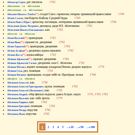
, дат. писатель
1782
Абильгор Серен
Абисаломов см. Абесаломов
Абисаломова см. Абесаломова
(*)
, солдат Смол. гарнизона, татарин, принявший православие
1749
Абкузин Никита (Танба)
, хан Киргиз-Кайсац. Средней Орды
1765
Аблай-Салтан
, артиллер. погонщик, лютеранин, принявший православие
1768
Аблеев Павел (Юрас)
, двоюрод. дядя Н.Е. Аблесимова
1782
Аблесимов Денис Петрович
, кап.
1782
Аблесимов Никита Емельянович
Аблеухов см. Облеухов
(*)
, прапорщик
1782
Аблов Василий
(*)
, сержант гв., дворянин
1782
Аблов Иван
(*)
, прапорщик, дворянин
1782
Аблов Терентий
(*)
, дворянка, вдова сержанта
1782
Аблова Агафья
(*)
, вдова майора
1782
Аблова Васса
(*)
, сержант, дворянин
1782
Аблязов Афанасий
, дворянин, сын С. Аблязова
1781
Аблязов Афанасий Силыч
, корнет, командир эскадрона Пензен. дворян. корпуса
1774
Аблязов Михаил
, ряз. помещик
1781
Аблязов Сила
, прапорщик, солдат лейб-гв. Преображ. полка
1768
Аблязов Филипп
Аболдуев см. Оболдуев
, кап.
1758
Аболешев Алексей
, орлов. помещик
1782
Аболешев Алексей Григорьевич
, кап.
1782
Аболешев Алексей [Яковлевич]
, обер-фискал подполк. ранга Астрах. порта
1751, 1765, 1782
Аболешев Андрей
, кап.-лейт. флота
1779
Аболешев Василий
, кап.
1782
Аболешев Гавриил
, помещик
1782
Аболешев Григорий
, поручик
1782
Аболешев Федор
, поручик
1782
Аболешев Яков
1
2
3
4
5
..+10
..+50
..+100