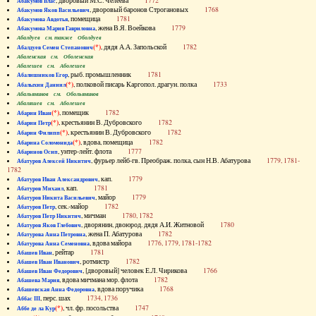
, дворовый М.С. Челеева
1772
Абакумов Влас
, дворовый баронов Строгановых
1768
Абакумов Яков Васильевич
, помещица
1781
Абакумова Авдотья
, жена В.Я. Воейкова
1779
Абакумова Мария Гавриловна
Абалдуев см. также Оболдуев
(*)
, дядя А.А. Запольской
1782
Абалдуев Семен Степанович
Абаленская см. Оболенская
Абалешев см. Аболешев
, рыб. промышленник
1781
Абалишников Егор
(*)
, полковой писарь Каргопол. драгун. полка
1733
Абалыхин Даниил
Абальянинов см. Обольянинов
Абаляшев см. Аболешев
(*)
, помещик
1782
Абарин Иван
(*)
, крестьянин В. Дубровского
1782
Абарин Петр
(*)
, крестьянин В. Дубровского
1782
Абарин Филипп
(*)
, вдова, помещица
1782
Абарина Соломонида
, унтер-лейт. флота
1777
Абаринов Осип
, фурьер лейб-гв. Преображ. полка, сын Н.В. Абатурова
1779, 1781-
Абатуров Алексей Никитич
1782
, кап.
1779
Абатуров Иван Александрович
, кап.
1781
Абатуров Михаил
, майор
1779
Абатуров Никита Васильевич
, сек.-майор
1782
Абатуров Петр
, мичман
1780, 1782
Абатуров Петр Никитич
, дворянин, двоюрод. дядя А.И. Житновой
1780
Абатуров Яков Глебович
, жена П. Абатурова
1782
Абатурова Анна Петровна
, вдова майора
1776, 1779, 1781-1782
Абатурова Анна Семеновна
, рейтар
1781
Абашев Иван
, ротмистр
1782
Абашев Иван Иванович
, [дворовый] человек Е.Л. Чирикова
1766
Абашев Иван Федорович
, вдова мичмана мор. флота
1782
Абашева Мария
, вдова поручика
1768
Абашевская Анна Федоровна
, перс. шах
1734, 1736
Аббас III
(*)
, чл. фр. посольства
1747
Аббе де ла Кур