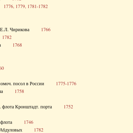
ра
1776, 1779, 1781-1782
век Е.Л. Чирикова
1766
а
1782
учика
1768
60
полномоч. посол в России
1775-1776
 посла
1758
раб. флота Кронштадт. порта
1752
лер. флота
1746
М.Р. Абдуловых
1782