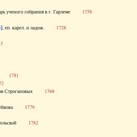
тарь ученого собрания в г. Гарлеме
1758
]
, еп. карел. и ладож.
1728
73
щик
1781
72
ронов Строгановых
1768
 Воейкова
1779
 Запольской
1782