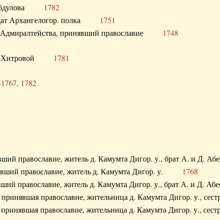
. Абдулова
1782
олдат Архангелогор. полка
1751
к Адмиралтейства, принявший православие
1748
.Ф. Хитровой
1781
-1767, 1782
явший православие, житель д. Камумта Дигор. у., брат А. и 
нявший православие, житель д. Камумта Дигор. у.
1768
явший православие, житель д. Камумта Дигор. у., брат А. и 
а, принявшая православие, жительница д. Камумта Дигор. у.,
а, принявшая православие, жительница д. Камумта Дигор. у.,