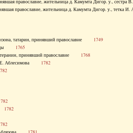
ринявшая православие, жительница д. Камумта Дигор. у., сестр
инявшая православие, жительница д. Камумта Дигор. у., тетк
арнизона, татарин, принявший православие
1749
й Орды
1765
 лютеранин, принявший православие
1768
я Н.Е. Аблесимова
1782
782
1782
та
1782
1782
С. Аблязова
1781