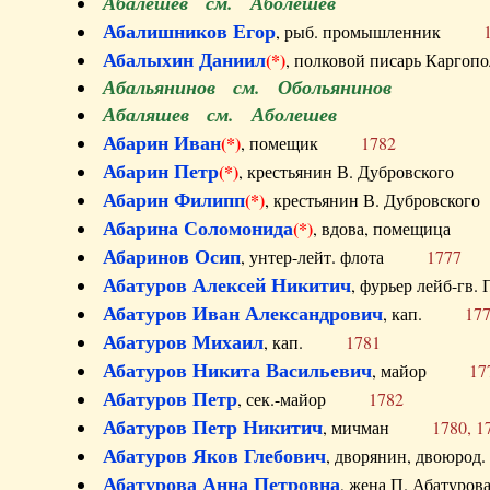
Абалешев см. Аболешев
Абалишников Егор
, рыб. промышленник
Абалыхин Даниил
(*)
, полковой писарь Карг
Абальянинов см. Обольянинов
Абаляшев см. Аболешев
Абарин Иван
(*)
, помещик
1782
Абарин Петр
(*)
, крестьянин В. Дубровског
Абарин Филипп
(*)
, крестьянин В. Дубровс
Абарина Соломонида
(*)
, вдова, помещиц
Абаринов Осип
, унтер-лейт. флота
1777
Абатуров Алексей Никитич
, фурьер лейб-г
Абатуров Иван Александрович
, кап.
17
Абатуров Михаил
, кап.
1781
Абатуров Никита Васильевич
, майор
17
Абатуров Петр
, сек.-майор
1782
Абатуров Петр Никитич
, мичман
1780, 1
Абатуров Яков Глебович
, дворянин, двоюр
Абатурова Анна Петровна
, жена П. Абат