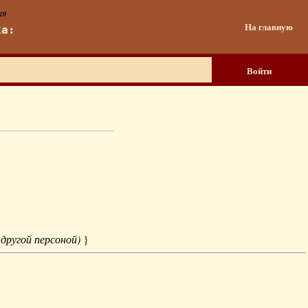
ия
На главную
ка:
Войти
 другой персоной)
}