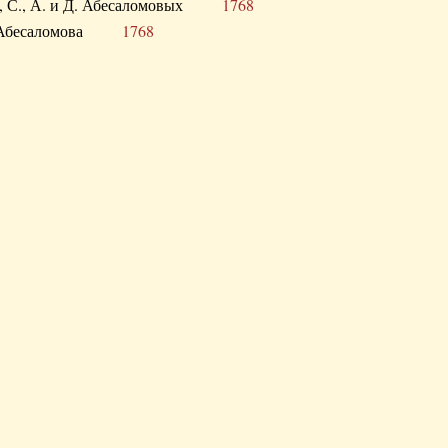
а В., С., А. и Д. Абесаломовых
1768
а И. Абесаломова
1768