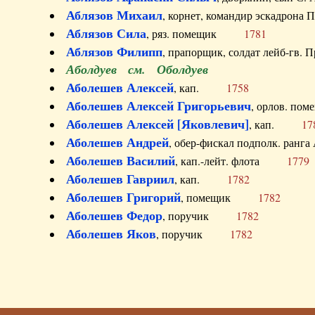
Аблязов Михаил
, корнет, командир эскадрон
Аблязов Сила
, ряз. помещик
1781
Аблязов Филипп
, прапорщик, солдат лейб-г
Аболдуев см. Оболдуев
Аболешев Алексей
, кап.
1758
Аболешев Алексей Григорьевич
, орлов. 
Аболешев Алексей [Яковлевич]
, кап.
17
Аболешев Андрей
, обер-фискал подполк. ра
Аболешев Василий
, кап.-лейт. флота
1779
Аболешев Гавриил
, кап.
1782
Аболешев Григорий
, помещик
1782
Аболешев Федор
, поручик
1782
Аболешев Яков
, поручик
1782