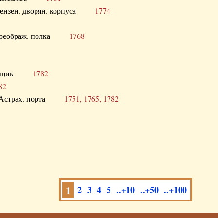
а Пензен. дворян. корпуса
1774
в. Преображ. полка
1768
помещик
1782
82
нга Астрах. порта
1751, 1765, 1782
1
2
3
4
5
..+10
..+50
..+100