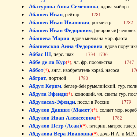
Абатурова Анна Семеновна
, вдова майо
Абашев Иван
, рейтар
1781
Абашев Иван Иванович
, ротмистр
1782
Абашев Иван Федорович
, [дворовый] чело
Абашева Мария
, вдова мичмана мор. флот
Абашевская Анна Федоровна
, вдова пор
Аббас III
, перс. шах
1734, 1736
Аббе де ла Кур
(*)
, чл. фр. посольства
1747
Аббот
(*)
, англ. изобретатель кораб. насоса
17
Абграт
, портной
1780
Абдул Керим
, беглер-бей румелийский, тур. 
Абдула Эфенди
(*)
, конюший, чл. свиты тур.
Абдуласах-Эфенди
, посол в России
1779
Абдулов Даниил (Мамет)
(*)
, солдат мор. ко
Абдулов Иван Алексеевич
(*)
1782
Абдулов Петр (Асак)
(*)
, татарин, матрос га
Абдулова Вера Ивановна
(*)
, дочь И.А. и 