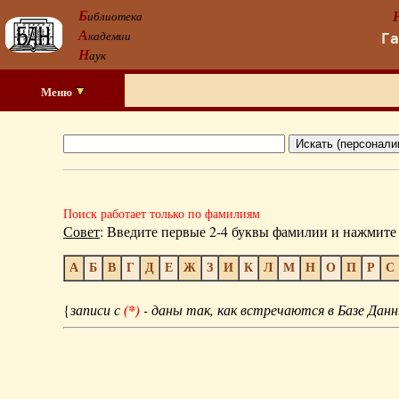
Б
иблиотека
А
кадемии
Г
Н
аук
Меню
Поиск работает только по фамилиям
Совет
: Введите первые 2-4 буквы фамилии и нажмите 
А
Б
В
Г
Д
Е
Ж
З
И
К
Л
М
Н
О
П
Р
С
{
записи с
(*)
- даны так, как встречаются в Базе Данн