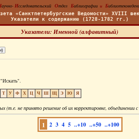
Н
И
О
Б
Б
аучно-
сследовательский
тдел
иблиографии
иблиотековеден
и
азета «Санктпетербургские Ведомости» XVIII ве
Указатели к содержанию (1728-1782 гг.)
Указатели: Именной (алфавитный)
"Искать".
Т
У
Ф
Х
Ц
Ч
Ш
Щ
Э
Ю
Я
ых (т.е. не принято решение об их корректировке, объединении с
1
2
3
4
5
..+10
..+50
..+100