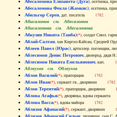
Абесаломова Елизавета (Дуга)
, осетинка, п
Абесаломова Фекла (Жамкис)
, осетинка, пр
Абильгор Серен
, дат. писатель
1782
Абисаломов см. Абесаломов
Абисаломова см. Абесаломова
Абкузин Никита (Танба)
(*)
, солдат Смол. г
Аблай-Салтан
, хан Киргиз-Кайсац. Средне
Аблеев Павел (Юрас)
, артиллер. погонщик,
Аблесимов Денис Петрович
, двоюрод. дяд
Аблесимов Никита Емельянович
, кап.
1
Аблеухов см. Облеухов
Аблов Василий
(*)
, прапорщик
1782
Аблов Иван
(*)
, сержант гв., дворянин
1782
Аблов Терентий
(*)
, прапорщик, дворянин
Аблова Агафья
(*)
, дворянка, вдова сержан
Аблова Васса
(*)
, вдова майора
1782
Аблязов Афанасий
(*)
, сержант, дворянин
Аблязов Афанасий Силыч
, дворянин, сын 