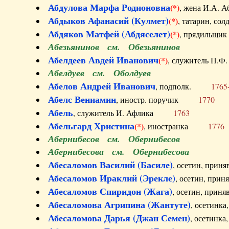
Абдулова Марфа Родионовна
(*)
, жена И.А
Абдыков Афанасий (Кулмет)
(*)
, татарин, с
Абдяков Матфей (Абдяселет)
(*)
, прядильщи
Абезьянинов см. Обезьянинов
Абелдеев Авдей Иванович
(*)
, служитель П
Абелдуев см. Оболдуев
Абелов Андрей Иванович
, подполк.
1765
Абелс Вениамин
, иностр. поручик
1770
Абель
, служитель И. Афлика
1763
Абельгард Христина
(*)
, иностранка
1776
Абернибесов см. Обернибесов
Абернибесова см. Обернибесова
Абесаломов Василий (Басиле)
, осетин, прин
Абесаломов Ираклий (Эрекле)
, осетин, при
Абесаломов Спиридон (Жага)
, осетин, прин
Абесаломова Агрипина (Жантуте)
, осетинк
Абесаломова Дарья (Джан Семен)
, осетинк