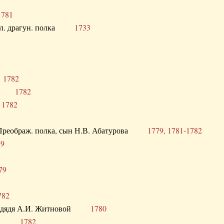
1781
опол. драгун. полка
1733
о
1782
кого
1782
а
1782
в. Преображ. полка, сын Н.В. Абатурова
1779, 1781-1782
79
79
782
од. дядя А.И. Житновой
1780
урова
1782