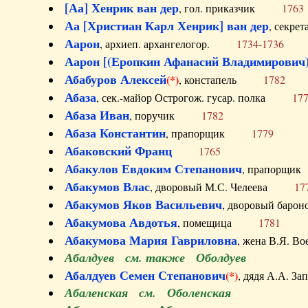
[Аа] Хенрик ван дер
, гол. приказчик
1763
Аа [Христиан Карл Хенрик] ван дер
, секре
Аарон
, архиеп. архангелогор.
1734-1736
Аарон [(Еропкин Афанасий Владимирович)
Абабуров Алексей
(*)
, констапель
1782
Абаза
, сек.-майор Острогож. гусар. полка
17
Абаза Иван
, поручик
1782
Абаза Константин
, прапорщик
1779
Абаковский Франц
1765
Абакулов Евдоким Степанович
, прапор
Абакумов Влас
, дворовый М.С. Челеева
17
Абакумов Яков Васильевич
, дворовый ба
Абакумова Авдотья
, помещица
1781
Абакумова Мария Гавриловна
, жена В.Я.
Абалдуев см. также Оболдуев
Абалдуев Семен Степанович
(*)
, дядя А.А.
Абаленская см. Оболенская