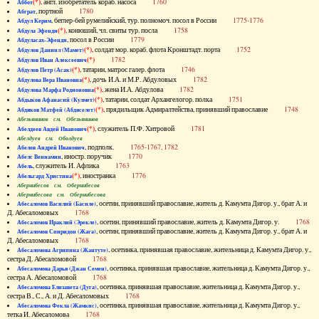
(*)
, англ. изобретатель кораб. насоса
1760
Аббот
, портной
1780
Абграт
, беглер-бей румелийский, тур. полномоч. посол в России
1775-1776
Абдул Керим
(*)
, конюший, чл. свиты тур. посла
1758
Абдула Эфенди
, посол в России
1779
Абдуласах-Эфенди
(*)
, солдат мор. кораб. флота Кронштадт. порта
1752
Абдулов Даниил (Мамет)
(*)
1782
Абдулов Иван Алексеевич
(*)
, татарин, матрос галер. флота
1746
Абдулов Петр (Асак)
(*)
, дочь И.А. и М.Р. Абдуловых
1782
Абдулова Вера Ивановна
(*)
, жена И.А. Абдулова
1782
Абдулова Марфа Родионовна
(*)
, татарин, солдат Архангелогор. полка
1751
Абдыков Афанасий (Кулмет)
(*)
, прядильщик Адмиралтейства, принявший православие
1748
Абдяков Матфей (Абдяселет)
Абезьянинов см. Обезьянинов
(*)
, служитель П.Ф. Хитровой
1781
Абелдеев Авдей Иванович
Абелдуев см. Оболдуев
, подполк.
1765-1767, 1782
Абелов Андрей Иванович
, иностр. поручик
1770
Абелс Вениамин
, служитель И. Афлика
1763
Абель
(*)
, иностранка
1776
Абельгард Христина
Абернибесов см. Обернибесов
Абернибесова см. Обернибесова
, осетин, принявший православие, житель д. Камумта Дигор. у., брат А. и
Абесаломов Василий (Басиле)
Д. Абесаломовых
1768
, осетин, принявший православие, житель д. Камумта Дигор. у.
1768
Абесаломов Ираклий (Эрекле)
, осетин, принявший православие, житель д. Камумта Дигор. у., брат А. и
Абесаломов Спиридон (Жага)
Д. Абесаломовых
1768
, осетинка, принявшая православие, жительница д. Камумта Дигор. у.,
Абесаломова Агрипина (Жантуте)
сестра Д. Абесаломовой
1768
, осетинка, принявшая православие, жительница д. Камумта Дигор. у.,
Абесаломова Дарья (Джан Семен)
сестра А. Абесаломовой
1768
, осетинка, принявшая православие, жительница д. Камумта Дигор. у.,
Абесаломова Елизавета (Дуга)
сестра В., С., А. и Д. Абесаломовых
1768
, осетинка, принявшая православие, жительница д. Камумта Дигор. у.,
Абесаломова Фекла (Жамкис)
тетка И. Абесаломова
1768