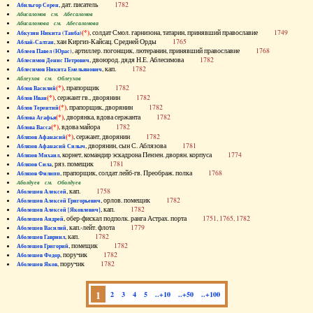
, дат. писатель
1782
Абильгор Серен
Абисаломов см. Абесаломов
Абисаломова см. Абесаломова
(*)
, солдат Смол. гарнизона, татарин, принявший православие
1749
Абкузин Никита (Танба)
, хан Киргиз-Кайсац. Средней Орды
1765
Аблай-Салтан
, артиллер. погонщик, лютеранин, принявший православие
1768
Аблеев Павел (Юрас)
, двоюрод. дядя Н.Е. Аблесимова
1782
Аблесимов Денис Петрович
, кап.
1782
Аблесимов Никита Емельянович
Аблеухов см. Облеухов
(*)
, прапорщик
1782
Аблов Василий
(*)
, сержант гв., дворянин
1782
Аблов Иван
(*)
, прапорщик, дворянин
1782
Аблов Терентий
(*)
, дворянка, вдова сержанта
1782
Аблова Агафья
(*)
, вдова майора
1782
Аблова Васса
(*)
, сержант, дворянин
1782
Аблязов Афанасий
, дворянин, сын С. Аблязова
1781
Аблязов Афанасий Силыч
, корнет, командир эскадрона Пензен. дворян. корпуса
1774
Аблязов Михаил
, ряз. помещик
1781
Аблязов Сила
, прапорщик, солдат лейб-гв. Преображ. полка
1768
Аблязов Филипп
Аболдуев см. Оболдуев
, кап.
1758
Аболешев Алексей
, орлов. помещик
1782
Аболешев Алексей Григорьевич
, кап.
1782
Аболешев Алексей [Яковлевич]
, обер-фискал подполк. ранга Астрах. порта
1751, 1765, 1782
Аболешев Андрей
, кап.-лейт. флота
1779
Аболешев Василий
, кап.
1782
Аболешев Гавриил
, помещик
1782
Аболешев Григорий
, поручик
1782
Аболешев Федор
, поручик
1782
Аболешев Яков
1
2
3
4
5
..+10
..+50
..+100