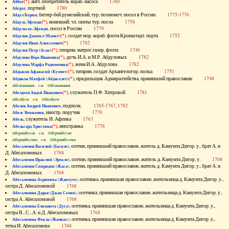
(*)
, англ. изобретатель кораб. насоса
1760
Аббот
, портной
1780
Абграт
, беглер-бей румелийский, тур. полномоч. посол в России
1775-1776
Абдул Керим
(*)
, конюший, чл. свиты тур. посла
1758
Абдула Эфенди
, посол в России
1779
Абдуласах-Эфенди
(*)
, солдат мор. кораб. флота Кронштадт. порта
1752
Абдулов Даниил (Мамет)
(*)
1782
Абдулов Иван Алексеевич
(*)
, татарин, матрос галер. флота
1746
Абдулов Петр (Асак)
(*)
, дочь И.А. и М.Р. Абдуловых
1782
Абдулова Вера Ивановна
(*)
, жена И.А. Абдулова
1782
Абдулова Марфа Родионовна
(*)
, татарин, солдат Архангелогор. полка
1751
Абдыков Афанасий (Кулмет)
(*)
, прядильщик Адмиралтейства, принявший православие
1748
Абдяков Матфей (Абдяселет)
Абезьянинов см. Обезьянинов
(*)
, служитель П.Ф. Хитровой
1781
Абелдеев Авдей Иванович
Абелдуев см. Оболдуев
, подполк.
1765-1767, 1782
Абелов Андрей Иванович
, иностр. поручик
1770
Абелс Вениамин
, служитель И. Афлика
1763
Абель
(*)
, иностранка
1776
Абельгард Христина
Абернибесов см. Обернибесов
Абернибесова см. Обернибесова
, осетин, принявший православие, житель д. Камумта Дигор. у., брат А. и
Абесаломов Василий (Басиле)
Д. Абесаломовых
1768
, осетин, принявший православие, житель д. Камумта Дигор. у.
1768
Абесаломов Ираклий (Эрекле)
, осетин, принявший православие, житель д. Камумта Дигор. у., брат А. и
Абесаломов Спиридон (Жага)
Д. Абесаломовых
1768
, осетинка, принявшая православие, жительница д. Камумта Дигор. у.,
Абесаломова Агрипина (Жантуте)
сестра Д. Абесаломовой
1768
, осетинка, принявшая православие, жительница д. Камумта Дигор. у.,
Абесаломова Дарья (Джан Семен)
сестра А. Абесаломовой
1768
, осетинка, принявшая православие, жительница д. Камумта Дигор. у.,
Абесаломова Елизавета (Дуга)
сестра В., С., А. и Д. Абесаломовых
1768
, осетинка, принявшая православие, жительница д. Камумта Дигор. у.,
Абесаломова Фекла (Жамкис)
тетка И. Абесаломова
1768