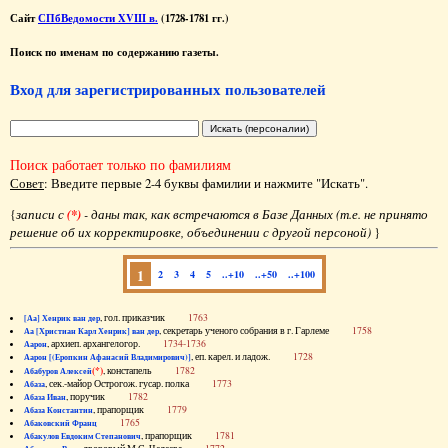
Сайт
СПбВедомости XVIII в.
(1728-1781 гг.)
Поиск по именам по содержанию газеты.
Вход для зарегистрированных пользователей
Поиск работает только по фамилиям
Совет
: Введите первые 2-4 буквы фамилии и нажмите "Искать".
{
записи с
(*)
- даны так, как встречаются в Базе Данных (т.е. не принято
решение об их корректировке, объединении с другой персоной)
}
1
2
3
4
5
..+10
..+50
..+100
, гол. приказчик
1763
[Аа] Хенрик ван дер
, секретарь ученого собрания в г. Гарлеме
1758
Аа [Христиан Карл Хенрик] ван дер
, архиеп. архангелогор.
1734-1736
Аарон
, еп. карел. и ладож.
1728
Аарон [(Еропкин Афанасий Владимирович)]
(*)
, констапель
1782
Абабуров Алексей
, сек.-майор Острогож. гусар. полка
1773
Абаза
, поручик
1782
Абаза Иван
, прапорщик
1779
Абаза Константин
1765
Абаковский Франц
, прапорщик
1781
Абакулов Евдоким Степанович