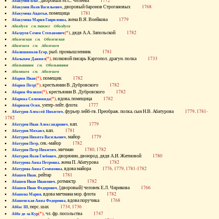
, дворовый М.С. Челеева
1772
Абакумов Влас
, дворовый баронов Строгановых
1768
Абакумов Яков Васильевич
, помещица
1781
Абакумова Авдотья
, жена В.Я. Воейкова
1779
Абакумова Мария Гавриловна
Абалдуев см. также Оболдуев
(*)
, дядя А.А. Запольской
1782
Абалдуев Семен Степанович
Абаленская см. Оболенская
Абалешев см. Аболешев
, рыб. промышленник
1781
Абалишников Егор
(*)
, полковой писарь Каргопол. драгун. полка
1733
Абалыхин Даниил
Абальянинов см. Обольянинов
Абаляшев см. Аболешев
(*)
, помещик
1782
Абарин Иван
(*)
, крестьянин В. Дубровского
1782
Абарин Петр
(*)
, крестьянин В. Дубровского
1782
Абарин Филипп
(*)
, вдова, помещица
1782
Абарина Соломонида
, унтер-лейт. флота
1777
Абаринов Осип
, фурьер лейб-гв. Преображ. полка, сын Н.В. Абатурова
1779, 1781-
Абатуров Алексей Никитич
1782
, кап.
1779
Абатуров Иван Александрович
, кап.
1781
Абатуров Михаил
, майор
1779
Абатуров Никита Васильевич
, сек.-майор
1782
Абатуров Петр
, мичман
1780, 1782
Абатуров Петр Никитич
, дворянин, двоюрод. дядя А.И. Житновой
1780
Абатуров Яков Глебович
, жена П. Абатурова
1782
Абатурова Анна Петровна
, вдова майора
1776, 1779, 1781-1782
Абатурова Анна Семеновна
, рейтар
1781
Абашев Иван
, ротмистр
1782
Абашев Иван Иванович
, [дворовый] человек Е.Л. Чирикова
1766
Абашев Иван Федорович
, вдова мичмана мор. флота
1782
Абашева Мария
, вдова поручика
1768
Абашевская Анна Федоровна
, перс. шах
1734, 1736
Аббас III
(*)
, чл. фр. посольства
1747
Аббе де ла Кур