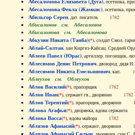
Абесаломова Елизавета (Дуга)
, осетинка, п
Абесаломова Фекла (Жамкис)
, осетинка, пр
Абильгор Серен
, дат. писатель
1782
Абисаломов см. Абесаломов
Абисаломова см. Абесаломова
Абкузин Никита (Танба)
(*)
, солдат Смол. г
Аблай-Салтан
, хан Киргиз-Кайсац. Средне
Аблеев Павел (Юрас)
, артиллер. погонщик,
Аблесимов Денис Петрович
, двоюрод. дяд
Аблесимов Никита Емельянович
, кап.
1
Аблеухов см. Облеухов
Аблов Василий
(*)
, прапорщик
1782
Аблов Иван
(*)
, сержант гв., дворянин
1782
Аблов Терентий
(*)
, прапорщик, дворянин
Аблова Агафья
(*)
, дворянка, вдова сержан
Аблова Васса
(*)
, вдова майора
1782
Аблязов Афанасий
(*)
, сержант, дворянин
Аблязов Афанасий Силыч
, дворянин, сын 