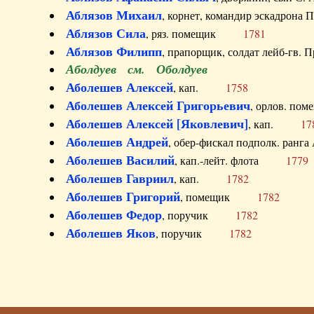
Аблязов Михаил
, корнет, командир эскадрон
Аблязов Сила
, ряз. помещик
1781
Аблязов Филипп
, прапорщик, солдат лейб-г
Аболдуев см. Оболдуев
Аболешев Алексей
, кап.
1758
Аболешев Алексей Григорьевич
, орлов. 
Аболешев Алексей [Яковлевич]
, кап.
17
Аболешев Андрей
, обер-фискал подполк. ра
Аболешев Василий
, кап.-лейт. флота
1779
Аболешев Гавриил
, кап.
1782
Аболешев Григорий
, помещик
1782
Аболешев Федор
, поручик
1782
Аболешев Яков
, поручик
1782