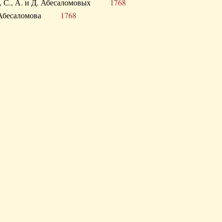
а В., С., А. и Д. Абесаломовых
1768
а И. Абесаломова
1768