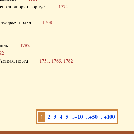
а Пензен. дворян. корпуса
1774
в. Преображ. полка
1768
помещик
1782
82
нга Астрах. порта
1751, 1765, 1782
1
2
3
4
5
..+10
..+50
..+100