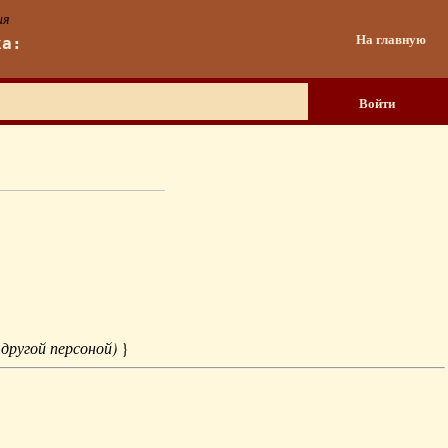
ия
На главную
ка:
Войти
 другой персоной)
}