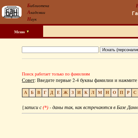
Б
иблиотека
А
кадемии
Г
Н
аук
Меню
Поиск работает только по фамилиям
Совет
: Введите первые 2-4 буквы фамилии и нажмите 
А
Б
В
Г
Д
Е
Ж
З
И
К
Л
М
Н
О
П
Р
С
{
записи с
(*)
- даны так, как встречаются в Базе Данн