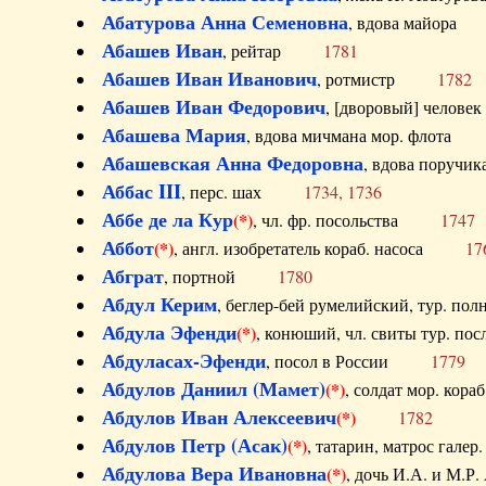
Абатурова Анна Семеновна
, вдова майо
Абашев Иван
, рейтар
1781
Абашев Иван Иванович
, ротмистр
1782
Абашев Иван Федорович
, [дворовый] чело
Абашева Мария
, вдова мичмана мор. флот
Абашевская Анна Федоровна
, вдова пор
Аббас III
, перс. шах
1734, 1736
Аббе де ла Кур
(*)
, чл. фр. посольства
1747
Аббот
(*)
, англ. изобретатель кораб. насоса
17
Абграт
, портной
1780
Абдул Керим
, беглер-бей румелийский, тур. 
Абдула Эфенди
(*)
, конюший, чл. свиты тур.
Абдуласах-Эфенди
, посол в России
1779
Абдулов Даниил (Мамет)
(*)
, солдат мор. ко
Абдулов Иван Алексеевич
(*)
1782
Абдулов Петр (Асак)
(*)
, татарин, матрос га
Абдулова Вера Ивановна
(*)
, дочь И.А. и 