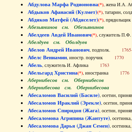
Абдулова Марфа Родионовна
(*)
, жена И.А
Абдыков Афанасий (Кулмет)
(*)
, татарин, с
Абдяков Матфей (Абдяселет)
(*)
, прядильщи
Абезьянинов см. Обезьянинов
Абелдеев Авдей Иванович
(*)
, служитель П
Абелдуев см. Оболдуев
Абелов Андрей Иванович
, подполк.
1765
Абелс Вениамин
, иностр. поручик
1770
Абель
, служитель И. Афлика
1763
Абельгард Христина
(*)
, иностранка
1776
Абернибесов см. Обернибесов
Абернибесова см. Обернибесова
Абесаломов Василий (Басиле)
, осетин, прин
Абесаломов Ираклий (Эрекле)
, осетин, при
Абесаломов Спиридон (Жага)
, осетин, прин
Абесаломова Агрипина (Жантуте)
, осетинк
Абесаломова Дарья (Джан Семен)
, осетинк