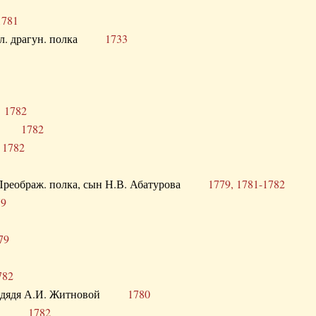
1781
опол. драгун. полка
1733
о
1782
кого
1782
а
1782
в. Преображ. полка, сын Н.В. Абатурова
1779, 1781-1782
79
79
782
од. дядя А.И. Житновой
1780
урова
1782