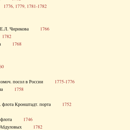
ра
1776, 1779, 1781-1782
век Е.Л. Чирикова
1766
а
1782
учика
1768
60
полномоч. посол в России
1775-1776
 посла
1758
раб. флота Кронштадт. порта
1752
лер. флота
1746
М.Р. Абдуловых
1782