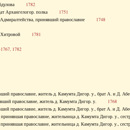
. Абдулова
1782
олдат Архангелогор. полка
1751
к Адмиралтейства, принявший православие
1748
.Ф. Хитровой
1781
-1767, 1782
явший православие, житель д. Камумта Дигор. у., брат А. и 
нявший православие, житель д. Камумта Дигор. у.
1768
явший православие, житель д. Камумта Дигор. у., брат А. и 
а, принявшая православие, жительница д. Камумта Дигор. у.,
а, принявшая православие, жительница д. Камумта Дигор. у.,