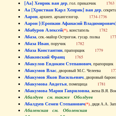
[Аа] Хенрик ван дер
, гол. приказчик
1763
Аа [Христиан Карл Хенрик] ван дер
, секре
Аарон
, архиеп. архангелогор.
1734-1736
Аарон [(Еропкин Афанасий Владимирович)
Абабуров Алексей
(*)
, констапель
1782
Абаза
, сек.-майор Острогож. гусар. полка
17
Абаза Иван
, поручик
1782
Абаза Константин
, прапорщик
1779
Абаковский Франц
1765
Абакулов Евдоким Степанович
, прапор
Абакумов Влас
, дворовый М.С. Челеева
17
Абакумов Яков Васильевич
, дворовый ба
Абакумова Авдотья
, помещица
1781
Абакумова Мария Гавриловна
, жена В.Я.
Абалдуев см. также Оболдуев
Абалдуев Семен Степанович
(*)
, дядя А.А.
Абаленская см. Оболенская