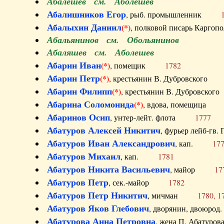
Абалешев см. Аболешев
Абалишников Егор
, рыб. промышленник
Абалыхин Даниил
(*)
, полковой писарь Карг
Абальянинов см. Обольянинов
Абаляшев см. Аболешев
Абарин Иван
(*)
, помещик
1782
Абарин Петр
(*)
, крестьянин В. Дубровског
Абарин Филипп
(*)
, крестьянин В. Дубровс
Абарина Соломонида
(*)
, вдова, помещиц
Абаринов Осип
, унтер-лейт. флота
1777
Абатуров Алексей Никитич
, фурьер лейб-г
Абатуров Иван Александрович
, кап.
17
Абатуров Михаил
, кап.
1781
Абатуров Никита Васильевич
, майор
17
Абатуров Петр
, сек.-майор
1782
Абатуров Петр Никитич
, мичман
1780, 1
Абатуров Яков Глебович
, дворянин, двоюр
Абатурова Анна Петровна
, жена П. Абат