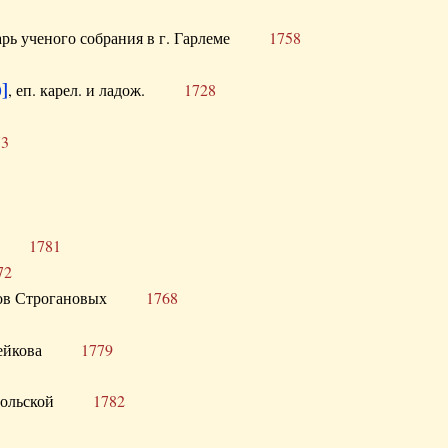
тарь ученого собрания в г. Гарлеме
1758
]
, еп. карел. и ладож.
1728
73
щик
1781
72
ронов Строгановых
1768
 Воейкова
1779
 Запольской
1782