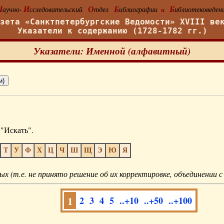
Н
И
О
Б
Б
аучно-
сследовательский
тдел
иблиографии
иблиотековеден
и
азета «Санктпетербургские Ведомости» XVIII ве
Указатели к содержанию (1728-1782 гг.)
Указатели: Именной (алфавитный)
"Искать".
Т
У
Ф
Х
Ц
Ч
Ш
Щ
Э
Ю
Я
ых (т.е. не принято решение об их корректировке, объединении с
1
2
3
4
5
..+10
..+50
..+100