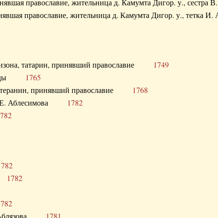
ринявшая православие, жительница д. Камумта Дигор. у., сестр
инявшая православие, жительница д. Камумта Дигор. у., тетк
арнизона, татарин, принявший православие
1749
й Орды
1765
 лютеранин, принявший православие
1768
я Н.Е. Аблесимова
1782
782
1782
та
1782
1782
С. Аблязова
1781