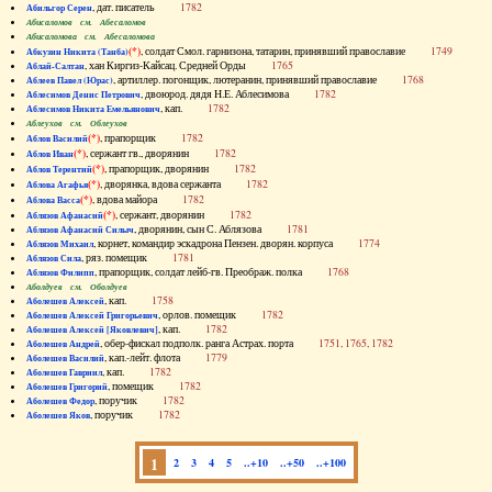
, дат. писатель
1782
Абильгор Серен
Абисаломов см. Абесаломов
Абисаломова см. Абесаломова
(*)
, солдат Смол. гарнизона, татарин, принявший православие
1749
Абкузин Никита (Танба)
, хан Киргиз-Кайсац. Средней Орды
1765
Аблай-Салтан
, артиллер. погонщик, лютеранин, принявший православие
1768
Аблеев Павел (Юрас)
, двоюрод. дядя Н.Е. Аблесимова
1782
Аблесимов Денис Петрович
, кап.
1782
Аблесимов Никита Емельянович
Аблеухов см. Облеухов
(*)
, прапорщик
1782
Аблов Василий
(*)
, сержант гв., дворянин
1782
Аблов Иван
(*)
, прапорщик, дворянин
1782
Аблов Терентий
(*)
, дворянка, вдова сержанта
1782
Аблова Агафья
(*)
, вдова майора
1782
Аблова Васса
(*)
, сержант, дворянин
1782
Аблязов Афанасий
, дворянин, сын С. Аблязова
1781
Аблязов Афанасий Силыч
, корнет, командир эскадрона Пензен. дворян. корпуса
1774
Аблязов Михаил
, ряз. помещик
1781
Аблязов Сила
, прапорщик, солдат лейб-гв. Преображ. полка
1768
Аблязов Филипп
Аболдуев см. Оболдуев
, кап.
1758
Аболешев Алексей
, орлов. помещик
1782
Аболешев Алексей Григорьевич
, кап.
1782
Аболешев Алексей [Яковлевич]
, обер-фискал подполк. ранга Астрах. порта
1751, 1765, 1782
Аболешев Андрей
, кап.-лейт. флота
1779
Аболешев Василий
, кап.
1782
Аболешев Гавриил
, помещик
1782
Аболешев Григорий
, поручик
1782
Аболешев Федор
, поручик
1782
Аболешев Яков
1
2
3
4
5
..+10
..+50
..+100