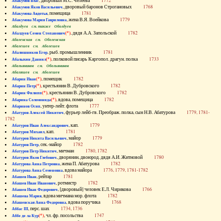
, дворовый М.С. Челеева
1772
Абакумов Влас
, дворовый баронов Строгановых
1768
Абакумов Яков Васильевич
, помещица
1781
Абакумова Авдотья
, жена В.Я. Воейкова
1779
Абакумова Мария Гавриловна
Абалдуев см. также Оболдуев
(*)
, дядя А.А. Запольской
1782
Абалдуев Семен Степанович
Абаленская см. Оболенская
Абалешев см. Аболешев
, рыб. промышленник
1781
Абалишников Егор
(*)
, полковой писарь Каргопол. драгун. полка
1733
Абалыхин Даниил
Абальянинов см. Обольянинов
Абаляшев см. Аболешев
(*)
, помещик
1782
Абарин Иван
(*)
, крестьянин В. Дубровского
1782
Абарин Петр
(*)
, крестьянин В. Дубровского
1782
Абарин Филипп
(*)
, вдова, помещица
1782
Абарина Соломонида
, унтер-лейт. флота
1777
Абаринов Осип
, фурьер лейб-гв. Преображ. полка, сын Н.В. Абатурова
1779, 1781-
Абатуров Алексей Никитич
1782
, кап.
1779
Абатуров Иван Александрович
, кап.
1781
Абатуров Михаил
, майор
1779
Абатуров Никита Васильевич
, сек.-майор
1782
Абатуров Петр
, мичман
1780, 1782
Абатуров Петр Никитич
, дворянин, двоюрод. дядя А.И. Житновой
1780
Абатуров Яков Глебович
, жена П. Абатурова
1782
Абатурова Анна Петровна
, вдова майора
1776, 1779, 1781-1782
Абатурова Анна Семеновна
, рейтар
1781
Абашев Иван
, ротмистр
1782
Абашев Иван Иванович
, [дворовый] человек Е.Л. Чирикова
1766
Абашев Иван Федорович
, вдова мичмана мор. флота
1782
Абашева Мария
, вдова поручика
1768
Абашевская Анна Федоровна
, перс. шах
1734, 1736
Аббас III
(*)
, чл. фр. посольства
1747
Аббе де ла Кур