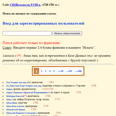
Сайт
СПбВедомости XVIII в.
(1728-1781 гг.)
Поиск по именам по содержанию газеты.
Вход для зарегистрированных пользователей
Поиск работает только по фамилиям
Совет
: Введите первые 2-4 буквы фамилии и нажмите "Искать".
{
записи с
(*)
- даны так, как встречаются в Базе Данных (т.е. не принято
решение об их корректировке, объединении с другой персоной)
}
1
2
3
4
5
..+10
..+50
..+100
, гол. приказчик
1763
[Аа] Хенрик ван дер
, секретарь ученого собрания в г. Гарлеме
1758
Аа [Христиан Карл Хенрик] ван дер
, архиеп. архангелогор.
1734-1736
Аарон
, еп. карел. и ладож.
1728
Аарон [(Еропкин Афанасий Владимирович)]
(*)
, констапель
1782
Абабуров Алексей
, сек.-майор Острогож. гусар. полка
1773
Абаза
, поручик
1782
Абаза Иван
, прапорщик
1779
Абаза Константин
1765
Абаковский Франц
, прапорщик
1781
Абакулов Евдоким Степанович