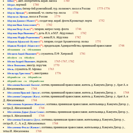
(*)
, англ. изобретатель кораб. насоса
1760
Аббот
, портной
1780
Абграт
, беглер-бей румелийский, тур. полномоч. посол в России
1775-1776
Абдул Керим
(*)
, конюший, чл. свиты тур. посла
1758
Абдула Эфенди
, посол в России
1779
Абдуласах-Эфенди
(*)
, солдат мор. кораб. флота Кронштадт. порта
1752
Абдулов Даниил (Мамет)
(*)
1782
Абдулов Иван Алексеевич
(*)
, татарин, матрос галер. флота
1746
Абдулов Петр (Асак)
(*)
, дочь И.А. и М.Р. Абдуловых
1782
Абдулова Вера Ивановна
(*)
, жена И.А. Абдулова
1782
Абдулова Марфа Родионовна
(*)
, татарин, солдат Архангелогор. полка
1751
Абдыков Афанасий (Кулмет)
(*)
, прядильщик Адмиралтейства, принявший православие
1748
Абдяков Матфей (Абдяселет)
Абезьянинов см. Обезьянинов
(*)
, служитель П.Ф. Хитровой
1781
Абелдеев Авдей Иванович
Абелдуев см. Оболдуев
, подполк.
1765-1767, 1782
Абелов Андрей Иванович
, иностр. поручик
1770
Абелс Вениамин
, служитель И. Афлика
1763
Абель
(*)
, иностранка
1776
Абельгард Христина
Абернибесов см. Обернибесов
Абернибесова см. Обернибесова
, осетин, принявший православие, житель д. Камумта Дигор. у., брат А. и
Абесаломов Василий (Басиле)
Д. Абесаломовых
1768
, осетин, принявший православие, житель д. Камумта Дигор. у.
1768
Абесаломов Ираклий (Эрекле)
, осетин, принявший православие, житель д. Камумта Дигор. у., брат А. и
Абесаломов Спиридон (Жага)
Д. Абесаломовых
1768
, осетинка, принявшая православие, жительница д. Камумта Дигор. у.,
Абесаломова Агрипина (Жантуте)
сестра Д. Абесаломовой
1768
, осетинка, принявшая православие, жительница д. Камумта Дигор. у.,
Абесаломова Дарья (Джан Семен)
сестра А. Абесаломовой
1768
, осетинка, принявшая православие, жительница д. Камумта Дигор. у.,
Абесаломова Елизавета (Дуга)
сестра В., С., А. и Д. Абесаломовых
1768
, осетинка, принявшая православие, жительница д. Камумта Дигор. у.,
Абесаломова Фекла (Жамкис)
тетка И. Абесаломова
1768