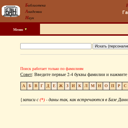
Б
иблиотека
А
кадемии
Г
Н
аук
Меню
Поиск работает только по фамилиям
Совет
: Введите первые 2-4 буквы фамилии и нажмите 
А
Б
В
Г
Д
Е
Ж
З
И
К
Л
М
Н
О
П
Р
С
{
записи с
(*)
- даны так, как встречаются в Базе Данн