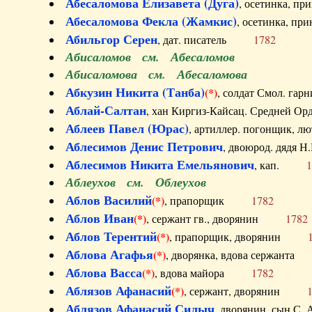
Абесаломова Елизавета (Дуга)
, осетинка, п
Абесаломова Фекла (Жамкис)
, осетинка, пр
Абильгор Серен
, дат. писатель
1782
Абисаломов см. Абесаломов
Абисаломова см. Абесаломова
Абкузин Никита (Танба)
(*)
, солдат Смол. г
Аблай-Салтан
, хан Киргиз-Кайсац. Средне
Аблеев Павел (Юрас)
, артиллер. погонщик,
Аблесимов Денис Петрович
, двоюрод. дяд
Аблесимов Никита Емельянович
, кап.
1
Аблеухов см. Облеухов
Аблов Василий
(*)
, прапорщик
1782
Аблов Иван
(*)
, сержант гв., дворянин
1782
Аблов Терентий
(*)
, прапорщик, дворянин
Аблова Агафья
(*)
, дворянка, вдова сержан
Аблова Васса
(*)
, вдова майора
1782
Аблязов Афанасий
(*)
, сержант, дворянин
Аблязов Афанасий Силыч
, дворянин, сын 