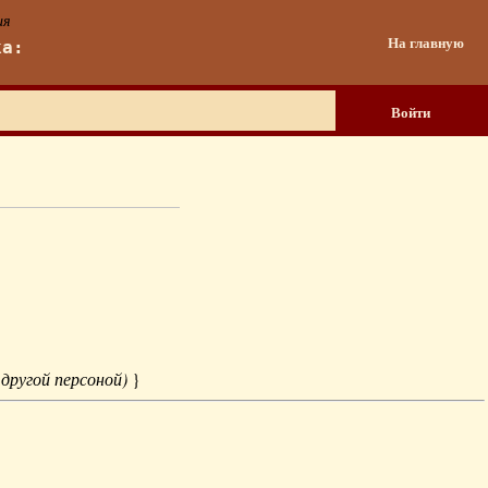
ия
На главную
ка:
Войти
 другой персоной)
}