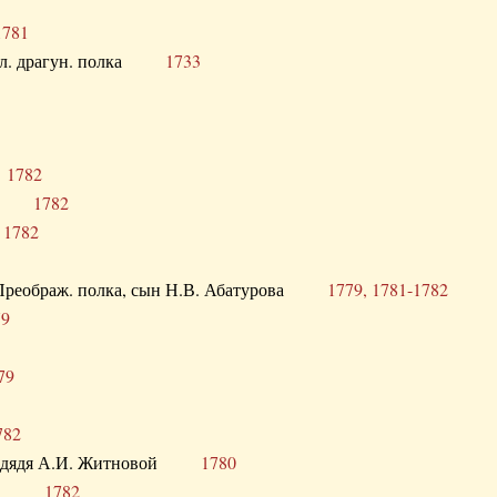
1781
опол. драгун. полка
1733
о
1782
кого
1782
а
1782
в. Преображ. полка, сын Н.В. Абатурова
1779, 1781-1782
79
79
782
од. дядя А.И. Житновой
1780
урова
1782