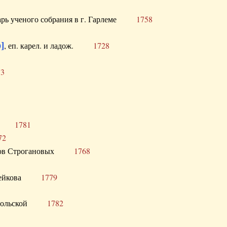
тарь ученого собрания в г. Гарлеме
1758
]
, еп. карел. и ладож.
1728
73
щик
1781
72
ронов Строгановых
1768
 Воейкова
1779
 Запольской
1782