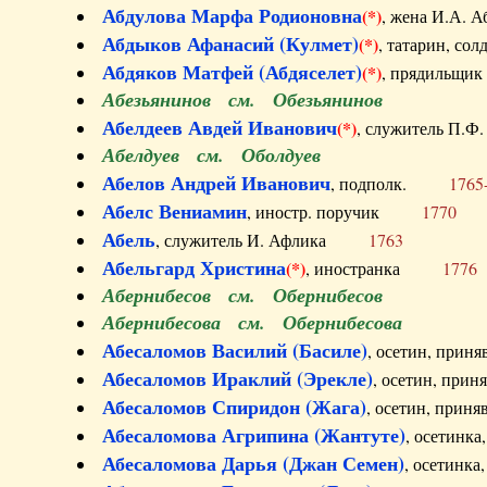
Абдулова Марфа Родионовна
(*)
, жена И.А
Абдыков Афанасий (Кулмет)
(*)
, татарин, с
Абдяков Матфей (Абдяселет)
(*)
, прядильщи
Абезьянинов см. Обезьянинов
Абелдеев Авдей Иванович
(*)
, служитель П
Абелдуев см. Оболдуев
Абелов Андрей Иванович
, подполк.
1765
Абелс Вениамин
, иностр. поручик
1770
Абель
, служитель И. Афлика
1763
Абельгард Христина
(*)
, иностранка
1776
Абернибесов см. Обернибесов
Абернибесова см. Обернибесова
Абесаломов Василий (Басиле)
, осетин, прин
Абесаломов Ираклий (Эрекле)
, осетин, при
Абесаломов Спиридон (Жага)
, осетин, прин
Абесаломова Агрипина (Жантуте)
, осетинк
Абесаломова Дарья (Джан Семен)
, осетинк