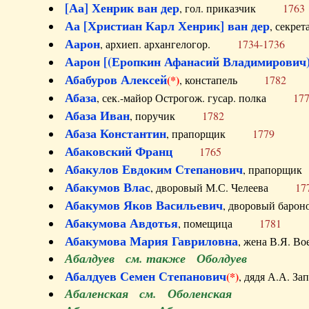
[Аа] Хенрик ван дер
, гол. приказчик
1763
Аа [Христиан Карл Хенрик] ван дер
, секре
Аарон
, архиеп. архангелогор.
1734-1736
Аарон [(Еропкин Афанасий Владимирович)
Абабуров Алексей
(*)
, констапель
1782
Абаза
, сек.-майор Острогож. гусар. полка
17
Абаза Иван
, поручик
1782
Абаза Константин
, прапорщик
1779
Абаковский Франц
1765
Абакулов Евдоким Степанович
, прапор
Абакумов Влас
, дворовый М.С. Челеева
17
Абакумов Яков Васильевич
, дворовый ба
Абакумова Авдотья
, помещица
1781
Абакумова Мария Гавриловна
, жена В.Я.
Абалдуев см. также Оболдуев
Абалдуев Семен Степанович
(*)
, дядя А.А.
Абаленская см. Оболенская