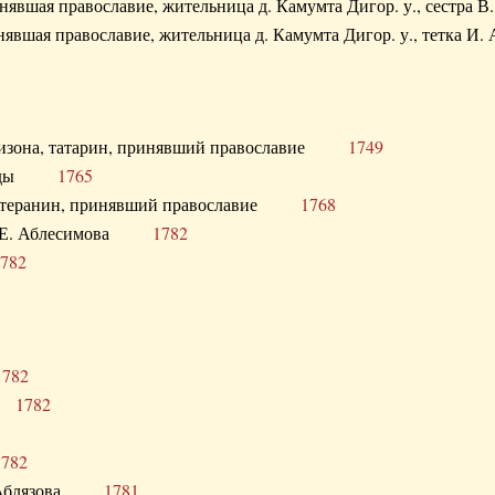
ринявшая православие, жительница д. Камумта Дигор. у., сестр
инявшая православие, жительница д. Камумта Дигор. у., тетк
арнизона, татарин, принявший православие
1749
й Орды
1765
 лютеранин, принявший православие
1768
я Н.Е. Аблесимова
1782
782
1782
та
1782
1782
С. Аблязова
1781