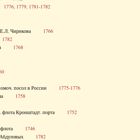
ра
1776, 1779, 1781-1782
век Е.Л. Чирикова
1766
а
1782
учика
1768
60
полномоч. посол в России
1775-1776
 посла
1758
раб. флота Кронштадт. порта
1752
лер. флота
1746
М.Р. Абдуловых
1782