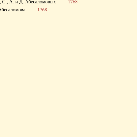
а В., С., А. и Д. Абесаломовых
1768
а И. Абесаломова
1768