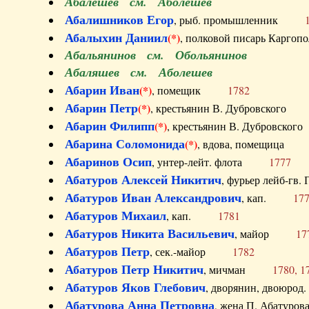
Абалешев см. Аболешев
Абалишников Егор
, рыб. промышленник
Абалыхин Даниил
(*)
, полковой писарь Карг
Абальянинов см. Обольянинов
Абаляшев см. Аболешев
Абарин Иван
(*)
, помещик
1782
Абарин Петр
(*)
, крестьянин В. Дубровског
Абарин Филипп
(*)
, крестьянин В. Дубровс
Абарина Соломонида
(*)
, вдова, помещиц
Абаринов Осип
, унтер-лейт. флота
1777
Абатуров Алексей Никитич
, фурьер лейб-г
Абатуров Иван Александрович
, кап.
17
Абатуров Михаил
, кап.
1781
Абатуров Никита Васильевич
, майор
17
Абатуров Петр
, сек.-майор
1782
Абатуров Петр Никитич
, мичман
1780, 1
Абатуров Яков Глебович
, дворянин, двоюр
Абатурова Анна Петровна
, жена П. Абат