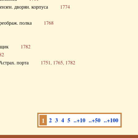
а Пензен. дворян. корпуса
1774
в. Преображ. полка
1768
помещик
1782
82
нга Астрах. порта
1751, 1765, 1782
1
2
3
4
5
..+10
..+50
..+100