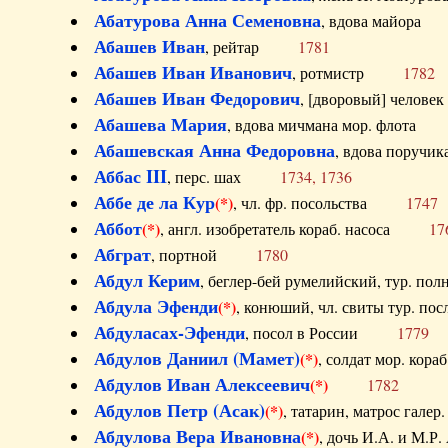
Абатурова Анна Семеновна
, вдова майо
Абашев Иван
, рейтар
1781
Абашев Иван Иванович
, ротмистр
1782
Абашев Иван Федорович
, [дворовый] чело
Абашева Мария
, вдова мичмана мор. флот
Абашевская Анна Федоровна
, вдова пор
Аббас III
, перс. шах
1734, 1736
Аббе де ла Кур
(*)
, чл. фр. посольства
1747
Аббот
(*)
, англ. изобретатель кораб. насоса
17
Абграт
, портной
1780
Абдул Керим
, беглер-бей румелийский, тур. 
Абдула Эфенди
(*)
, конюший, чл. свиты тур.
Абдуласах-Эфенди
, посол в России
1779
Абдулов Даниил (Мамет)
(*)
, солдат мор. ко
Абдулов Иван Алексеевич
(*)
1782
Абдулов Петр (Асак)
(*)
, татарин, матрос га
Абдулова Вера Ивановна
(*)
, дочь И.А. и 