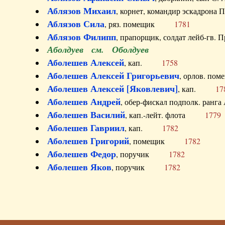
Аблязов Михаил
, корнет, командир эскадрон
Аблязов Сила
, ряз. помещик
1781
Аблязов Филипп
, прапорщик, солдат лейб-г
Аболдуев см. Оболдуев
Аболешев Алексей
, кап.
1758
Аболешев Алексей Григорьевич
, орлов. 
Аболешев Алексей [Яковлевич]
, кап.
17
Аболешев Андрей
, обер-фискал подполк. ра
Аболешев Василий
, кап.-лейт. флота
1779
Аболешев Гавриил
, кап.
1782
Аболешев Григорий
, помещик
1782
Аболешев Федор
, поручик
1782
Аболешев Яков
, поручик
1782