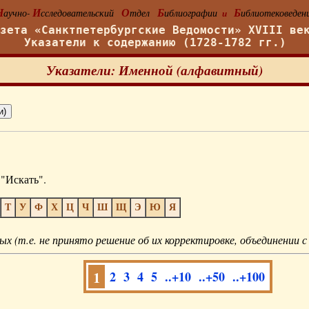
Н
И
О
Б
Б
аучно-
сследовательский
тдел
иблиографии
иблиотековеден
и
азета «Санктпетербургские Ведомости» XVIII ве
Указатели к содержанию (1728-1782 гг.)
Указатели: Именной (алфавитный)
"Искать".
Т
У
Ф
Х
Ц
Ч
Ш
Щ
Э
Ю
Я
ых (т.е. не принято решение об их корректировке, объединении с
1
2
3
4
5
..+10
..+50
..+100