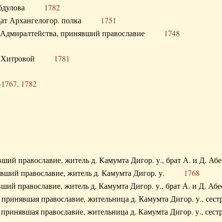
. Абдулова
1782
олдат Архангелогор. полка
1751
к Адмиралтейства, принявший православие
1748
.Ф. Хитровой
1781
-1767, 1782
явший православие, житель д. Камумта Дигор. у., брат А. и 
нявший православие, житель д. Камумта Дигор. у.
1768
явший православие, житель д. Камумта Дигор. у., брат А. и 
а, принявшая православие, жительница д. Камумта Дигор. у.,
а, принявшая православие, жительница д. Камумта Дигор. у.,