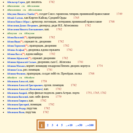
, дат. писатель
1782
Абильгор Серен
Абисаломов см. Абесаломов
Абисаломова см. Абесаломова
(*)
, солдат Смол. гарнизона, татарин, принявший православие
1749
Абкузин Никита (Танба)
, хан Киргиз-Кайсац. Средней Орды
1765
Аблай-Салтан
, артиллер. погонщик, лютеранин, принявший православие
1768
Аблеев Павел (Юрас)
, двоюрод. дядя Н.Е. Аблесимова
1782
Аблесимов Денис Петрович
, кап.
1782
Аблесимов Никита Емельянович
Аблеухов см. Облеухов
(*)
, прапорщик
1782
Аблов Василий
(*)
, сержант гв., дворянин
1782
Аблов Иван
(*)
, прапорщик, дворянин
1782
Аблов Терентий
(*)
, дворянка, вдова сержанта
1782
Аблова Агафья
(*)
, вдова майора
1782
Аблова Васса
(*)
, сержант, дворянин
1782
Аблязов Афанасий
, дворянин, сын С. Аблязова
1781
Аблязов Афанасий Силыч
, корнет, командир эскадрона Пензен. дворян. корпуса
1774
Аблязов Михаил
, ряз. помещик
1781
Аблязов Сила
, прапорщик, солдат лейб-гв. Преображ. полка
1768
Аблязов Филипп
Аболдуев см. Оболдуев
, кап.
1758
Аболешев Алексей
, орлов. помещик
1782
Аболешев Алексей Григорьевич
, кап.
1782
Аболешев Алексей [Яковлевич]
, обер-фискал подполк. ранга Астрах. порта
1751, 1765, 1782
Аболешев Андрей
, кап.-лейт. флота
1779
Аболешев Василий
, кап.
1782
Аболешев Гавриил
, помещик
1782
Аболешев Григорий
, поручик
1782
Аболешев Федор
, поручик
1782
Аболешев Яков
1
2
3
4
5
..+10
..+50
..+100