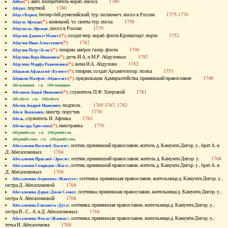
(*)
, англ. изобретатель кораб. насоса
1760
Аббот
, портной
1780
Абграт
, беглер-бей румелийский, тур. полномоч. посол в России
1775-1776
Абдул Керим
(*)
, конюший, чл. свиты тур. посла
1758
Абдула Эфенди
, посол в России
1779
Абдуласах-Эфенди
(*)
, солдат мор. кораб. флота Кронштадт. порта
1752
Абдулов Даниил (Мамет)
(*)
1782
Абдулов Иван Алексеевич
(*)
, татарин, матрос галер. флота
1746
Абдулов Петр (Асак)
(*)
, дочь И.А. и М.Р. Абдуловых
1782
Абдулова Вера Ивановна
(*)
, жена И.А. Абдулова
1782
Абдулова Марфа Родионовна
(*)
, татарин, солдат Архангелогор. полка
1751
Абдыков Афанасий (Кулмет)
(*)
, прядильщик Адмиралтейства, принявший православие
1748
Абдяков Матфей (Абдяселет)
Абезьянинов см. Обезьянинов
(*)
, служитель П.Ф. Хитровой
1781
Абелдеев Авдей Иванович
Абелдуев см. Оболдуев
, подполк.
1765-1767, 1782
Абелов Андрей Иванович
, иностр. поручик
1770
Абелс Вениамин
, служитель И. Афлика
1763
Абель
(*)
, иностранка
1776
Абельгард Христина
Абернибесов см. Обернибесов
Абернибесова см. Обернибесова
, осетин, принявший православие, житель д. Камумта Дигор. у., брат А. и
Абесаломов Василий (Басиле)
Д. Абесаломовых
1768
, осетин, принявший православие, житель д. Камумта Дигор. у.
1768
Абесаломов Ираклий (Эрекле)
, осетин, принявший православие, житель д. Камумта Дигор. у., брат А. и
Абесаломов Спиридон (Жага)
Д. Абесаломовых
1768
, осетинка, принявшая православие, жительница д. Камумта Дигор. у.,
Абесаломова Агрипина (Жантуте)
сестра Д. Абесаломовой
1768
, осетинка, принявшая православие, жительница д. Камумта Дигор. у.,
Абесаломова Дарья (Джан Семен)
сестра А. Абесаломовой
1768
, осетинка, принявшая православие, жительница д. Камумта Дигор. у.,
Абесаломова Елизавета (Дуга)
сестра В., С., А. и Д. Абесаломовых
1768
, осетинка, принявшая православие, жительница д. Камумта Дигор. у.,
Абесаломова Фекла (Жамкис)
тетка И. Абесаломова
1768