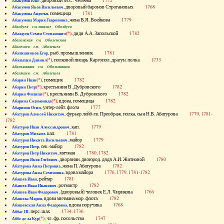
, дворовый М.С. Челеева
1772
Абакумов Влас
, дворовый баронов Строгановых
1768
Абакумов Яков Васильевич
, помещица
1781
Абакумова Авдотья
, жена В.Я. Воейкова
1779
Абакумова Мария Гавриловна
Абалдуев см. также Оболдуев
(*)
, дядя А.А. Запольской
1782
Абалдуев Семен Степанович
Абаленская см. Оболенская
Абалешев см. Аболешев
, рыб. промышленник
1781
Абалишников Егор
(*)
, полковой писарь Каргопол. драгун. полка
1733
Абалыхин Даниил
Абальянинов см. Обольянинов
Абаляшев см. Аболешев
(*)
, помещик
1782
Абарин Иван
(*)
, крестьянин В. Дубровского
1782
Абарин Петр
(*)
, крестьянин В. Дубровского
1782
Абарин Филипп
(*)
, вдова, помещица
1782
Абарина Соломонида
, унтер-лейт. флота
1777
Абаринов Осип
, фурьер лейб-гв. Преображ. полка, сын Н.В. Абатурова
1779, 1781-
Абатуров Алексей Никитич
1782
, кап.
1779
Абатуров Иван Александрович
, кап.
1781
Абатуров Михаил
, майор
1779
Абатуров Никита Васильевич
, сек.-майор
1782
Абатуров Петр
, мичман
1780, 1782
Абатуров Петр Никитич
, дворянин, двоюрод. дядя А.И. Житновой
1780
Абатуров Яков Глебович
, жена П. Абатурова
1782
Абатурова Анна Петровна
, вдова майора
1776, 1779, 1781-1782
Абатурова Анна Семеновна
, рейтар
1781
Абашев Иван
, ротмистр
1782
Абашев Иван Иванович
, [дворовый] человек Е.Л. Чирикова
1766
Абашев Иван Федорович
, вдова мичмана мор. флота
1782
Абашева Мария
, вдова поручика
1768
Абашевская Анна Федоровна
, перс. шах
1734, 1736
Аббас III
(*)
, чл. фр. посольства
1747
Аббе де ла Кур