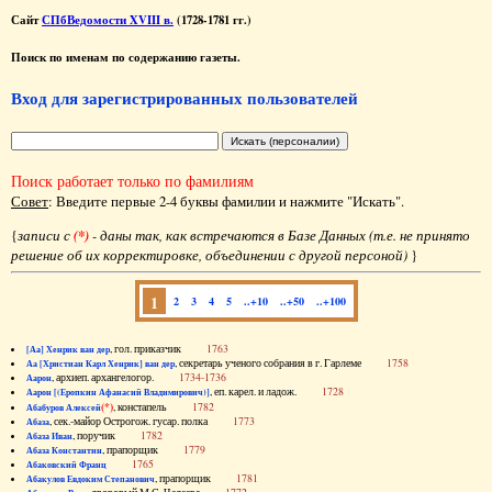
Сайт
СПбВедомости XVIII в.
(1728-1781 гг.)
Поиск по именам по содержанию газеты.
Вход для зарегистрированных пользователей
Поиск работает только по фамилиям
Совет
: Введите первые 2-4 буквы фамилии и нажмите "Искать".
{
записи с
(*)
- даны так, как встречаются в Базе Данных (т.е. не принято
решение об их корректировке, объединении с другой персоной)
}
1
2
3
4
5
..+10
..+50
..+100
, гол. приказчик
1763
[Аа] Хенрик ван дер
, секретарь ученого собрания в г. Гарлеме
1758
Аа [Христиан Карл Хенрик] ван дер
, архиеп. архангелогор.
1734-1736
Аарон
, еп. карел. и ладож.
1728
Аарон [(Еропкин Афанасий Владимирович)]
(*)
, констапель
1782
Абабуров Алексей
, сек.-майор Острогож. гусар. полка
1773
Абаза
, поручик
1782
Абаза Иван
, прапорщик
1779
Абаза Константин
1765
Абаковский Франц
, прапорщик
1781
Абакулов Евдоким Степанович