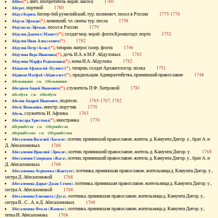
(*)
, англ. изобретатель кораб. насоса
1760
Аббот
, портной
1780
Абграт
, беглер-бей румелийский, тур. полномоч. посол в России
1775-1776
Абдул Керим
(*)
, конюший, чл. свиты тур. посла
1758
Абдула Эфенди
, посол в России
1779
Абдуласах-Эфенди
(*)
, солдат мор. кораб. флота Кронштадт. порта
1752
Абдулов Даниил (Мамет)
(*)
1782
Абдулов Иван Алексеевич
(*)
, татарин, матрос галер. флота
1746
Абдулов Петр (Асак)
(*)
, дочь И.А. и М.Р. Абдуловых
1782
Абдулова Вера Ивановна
(*)
, жена И.А. Абдулова
1782
Абдулова Марфа Родионовна
(*)
, татарин, солдат Архангелогор. полка
1751
Абдыков Афанасий (Кулмет)
(*)
, прядильщик Адмиралтейства, принявший православие
1748
Абдяков Матфей (Абдяселет)
Абезьянинов см. Обезьянинов
(*)
, служитель П.Ф. Хитровой
1781
Абелдеев Авдей Иванович
Абелдуев см. Оболдуев
, подполк.
1765-1767, 1782
Абелов Андрей Иванович
, иностр. поручик
1770
Абелс Вениамин
, служитель И. Афлика
1763
Абель
(*)
, иностранка
1776
Абельгард Христина
Абернибесов см. Обернибесов
Абернибесова см. Обернибесова
, осетин, принявший православие, житель д. Камумта Дигор. у., брат А. и
Абесаломов Василий (Басиле)
Д. Абесаломовых
1768
, осетин, принявший православие, житель д. Камумта Дигор. у.
1768
Абесаломов Ираклий (Эрекле)
, осетин, принявший православие, житель д. Камумта Дигор. у., брат А. и
Абесаломов Спиридон (Жага)
Д. Абесаломовых
1768
, осетинка, принявшая православие, жительница д. Камумта Дигор. у.,
Абесаломова Агрипина (Жантуте)
сестра Д. Абесаломовой
1768
, осетинка, принявшая православие, жительница д. Камумта Дигор. у.,
Абесаломова Дарья (Джан Семен)
сестра А. Абесаломовой
1768
, осетинка, принявшая православие, жительница д. Камумта Дигор. у.,
Абесаломова Елизавета (Дуга)
сестра В., С., А. и Д. Абесаломовых
1768
, осетинка, принявшая православие, жительница д. Камумта Дигор. у.,
Абесаломова Фекла (Жамкис)
тетка И. Абесаломова
1768