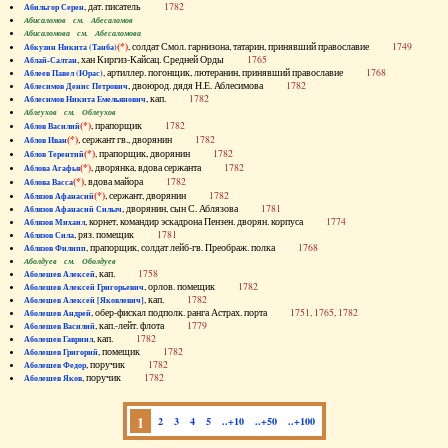
, дат. писатель
1782
Абильгор Серен
Абисаломов см. Абесаломов
Абисаломова см. Абесаломова
(*)
, солдат Смол. гарнизона, татарин, принявший православие
1749
Абкузин Никита (Танба)
, хан Киргиз-Кайсац. Средней Орды
1765
Аблай-Салтан
, артиллер. погонщик, лютеранин, принявший православие
1768
Аблеев Павел (Юрас)
, двоюрод. дядя Н.Е. Аблесимова
1782
Аблесимов Денис Петрович
, кап.
1782
Аблесимов Никита Емельянович
Аблеухов см. Облеухов
(*)
, прапорщик
1782
Аблов Василий
(*)
, сержант гв., дворянин
1782
Аблов Иван
(*)
, прапорщик, дворянин
1782
Аблов Терентий
(*)
, дворянка, вдова сержанта
1782
Аблова Агафья
(*)
, вдова майора
1782
Аблова Васса
(*)
, сержант, дворянин
1782
Аблязов Афанасий
, дворянин, сын С. Аблязова
1781
Аблязов Афанасий Силыч
, корнет, командир эскадрона Пензен. дворян. корпуса
1774
Аблязов Михаил
, ряз. помещик
1781
Аблязов Сила
, прапорщик, солдат лейб-гв. Преображ. полка
1768
Аблязов Филипп
Аболдуев см. Оболдуев
, кап.
1758
Аболешев Алексей
, орлов. помещик
1782
Аболешев Алексей Григорьевич
, кап.
1782
Аболешев Алексей [Яковлевич]
, обер-фискал подполк. ранга Астрах. порта
1751, 1765, 1782
Аболешев Андрей
, кап.-лейт. флота
1779
Аболешев Василий
, кап.
1782
Аболешев Гавриил
, помещик
1782
Аболешев Григорий
, поручик
1782
Аболешев Федор
, поручик
1782
Аболешев Яков
1
2
3
4
5
..+10
..+50
..+100