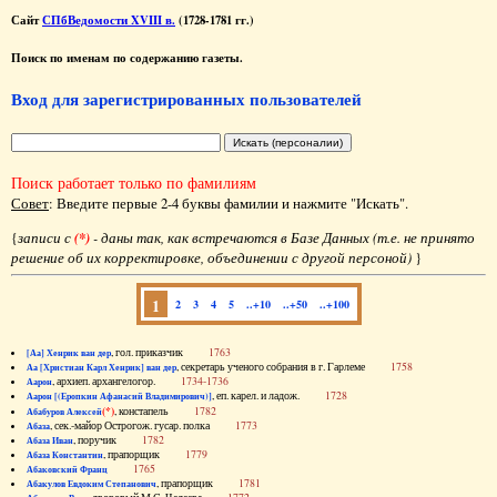
Сайт
СПбВедомости XVIII в.
(1728-1781 гг.)
Поиск по именам по содержанию газеты.
Вход для зарегистрированных пользователей
Поиск работает только по фамилиям
Совет
: Введите первые 2-4 буквы фамилии и нажмите "Искать".
{
записи с
(*)
- даны так, как встречаются в Базе Данных (т.е. не принято
решение об их корректировке, объединении с другой персоной)
}
1
2
3
4
5
..+10
..+50
..+100
, гол. приказчик
1763
[Аа] Хенрик ван дер
, секретарь ученого собрания в г. Гарлеме
1758
Аа [Христиан Карл Хенрик] ван дер
, архиеп. архангелогор.
1734-1736
Аарон
, еп. карел. и ладож.
1728
Аарон [(Еропкин Афанасий Владимирович)]
(*)
, констапель
1782
Абабуров Алексей
, сек.-майор Острогож. гусар. полка
1773
Абаза
, поручик
1782
Абаза Иван
, прапорщик
1779
Абаза Константин
1765
Абаковский Франц
, прапорщик
1781
Абакулов Евдоким Степанович