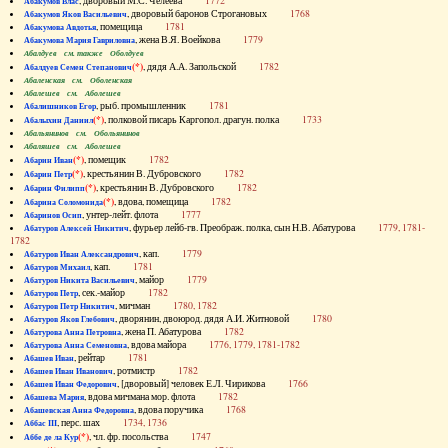
, дворовый М.С. Челеева
1772
Абакумов Влас
, дворовый баронов Строгановых
1768
Абакумов Яков Васильевич
, помещица
1781
Абакумова Авдотья
, жена В.Я. Воейкова
1779
Абакумова Мария Гавриловна
Абалдуев см. также Оболдуев
(*)
, дядя А.А. Запольской
1782
Абалдуев Семен Степанович
Абаленская см. Оболенская
Абалешев см. Аболешев
, рыб. промышленник
1781
Абалишников Егор
(*)
, полковой писарь Каргопол. драгун. полка
1733
Абалыхин Даниил
Абальянинов см. Обольянинов
Абаляшев см. Аболешев
(*)
, помещик
1782
Абарин Иван
(*)
, крестьянин В. Дубровского
1782
Абарин Петр
(*)
, крестьянин В. Дубровского
1782
Абарин Филипп
(*)
, вдова, помещица
1782
Абарина Соломонида
, унтер-лейт. флота
1777
Абаринов Осип
, фурьер лейб-гв. Преображ. полка, сын Н.В. Абатурова
1779, 1781-
Абатуров Алексей Никитич
1782
, кап.
1779
Абатуров Иван Александрович
, кап.
1781
Абатуров Михаил
, майор
1779
Абатуров Никита Васильевич
, сек.-майор
1782
Абатуров Петр
, мичман
1780, 1782
Абатуров Петр Никитич
, дворянин, двоюрод. дядя А.И. Житновой
1780
Абатуров Яков Глебович
, жена П. Абатурова
1782
Абатурова Анна Петровна
, вдова майора
1776, 1779, 1781-1782
Абатурова Анна Семеновна
, рейтар
1781
Абашев Иван
, ротмистр
1782
Абашев Иван Иванович
, [дворовый] человек Е.Л. Чирикова
1766
Абашев Иван Федорович
, вдова мичмана мор. флота
1782
Абашева Мария
, вдова поручика
1768
Абашевская Анна Федоровна
, перс. шах
1734, 1736
Аббас III
(*)
, чл. фр. посольства
1747
Аббе де ла Кур