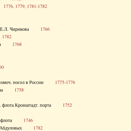
ра
1776, 1779, 1781-1782
век Е.Л. Чирикова
1766
а
1782
учика
1768
60
полномоч. посол в России
1775-1776
 посла
1758
раб. флота Кронштадт. порта
1752
лер. флота
1746
М.Р. Абдуловых
1782