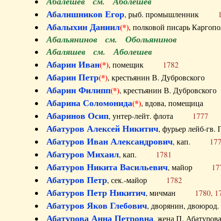
Абалешев см. Аболешев
Абалишников Егор
, рыб. промышленник
Абалыхин Даниил
(*)
, полковой писарь Карг
Абальянинов см. Обольянинов
Абаляшев см. Аболешев
Абарин Иван
(*)
, помещик
1782
Абарин Петр
(*)
, крестьянин В. Дубровског
Абарин Филипп
(*)
, крестьянин В. Дубровс
Абарина Соломонида
(*)
, вдова, помещиц
Абаринов Осип
, унтер-лейт. флота
1777
Абатуров Алексей Никитич
, фурьер лейб-г
Абатуров Иван Александрович
, кап.
17
Абатуров Михаил
, кап.
1781
Абатуров Никита Васильевич
, майор
17
Абатуров Петр
, сек.-майор
1782
Абатуров Петр Никитич
, мичман
1780, 1
Абатуров Яков Глебович
, дворянин, двоюр
Абатурова Анна Петровна
, жена П. Абат