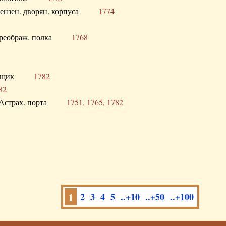
а Пензен. дворян. корпуса
1774
в. Преображ. полка
1768
помещик
1782
82
нга Астрах. порта
1751, 1765, 1782
1
2
3
4
5
..+10
..+50
..+100