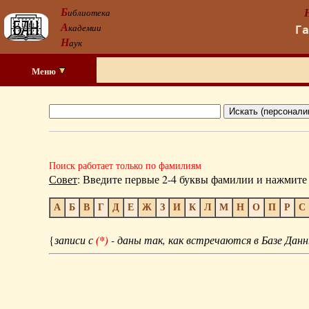
Б
иблиотека
А
кадемии
Г
Н
аук
Меню
Поиск работает только по фамилиям
Совет
: Введите первые 2-4 буквы фамилии и нажмите 
А
Б
В
Г
Д
Е
Ж
З
И
К
Л
М
Н
О
П
Р
С
{
записи с
(*)
- даны так, как встречаются в Базе Данн