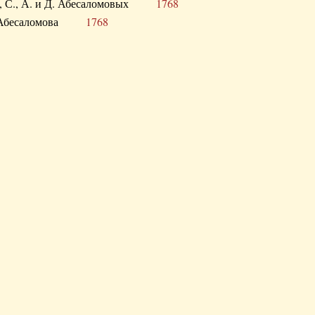
а В., С., А. и Д. Абесаломовых
1768
а И. Абесаломова
1768