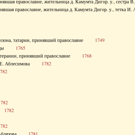
ринявшая православие, жительница д. Камумта Дигор. у., сестр
инявшая православие, жительница д. Камумта Дигор. у., тетк
арнизона, татарин, принявший православие
1749
й Орды
1765
 лютеранин, принявший православие
1768
я Н.Е. Аблесимова
1782
782
1782
та
1782
1782
С. Аблязова
1781