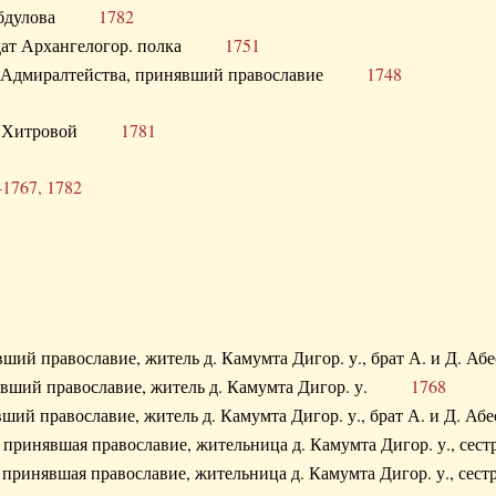
. Абдулова
1782
олдат Архангелогор. полка
1751
к Адмиралтейства, принявший православие
1748
.Ф. Хитровой
1781
-1767, 1782
явший православие, житель д. Камумта Дигор. у., брат А. и 
нявший православие, житель д. Камумта Дигор. у.
1768
явший православие, житель д. Камумта Дигор. у., брат А. и 
а, принявшая православие, жительница д. Камумта Дигор. у.,
а, принявшая православие, жительница д. Камумта Дигор. у.,