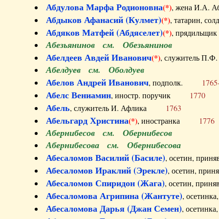
Абдулова Марфа Родионовна
(*)
, жена И.А
Абдыков Афанасий (Кулмет)
(*)
, татарин, с
Абдяков Матфей (Абдяселет)
(*)
, прядильщи
Абезьянинов см. Обезьянинов
Абелдеев Авдей Иванович
(*)
, служитель П
Абелдуев см. Оболдуев
Абелов Андрей Иванович
, подполк.
1765
Абелс Вениамин
, иностр. поручик
1770
Абель
, служитель И. Афлика
1763
Абельгард Христина
(*)
, иностранка
1776
Абернибесов см. Обернибесов
Абернибесова см. Обернибесова
Абесаломов Василий (Басиле)
, осетин, прин
Абесаломов Ираклий (Эрекле)
, осетин, при
Абесаломов Спиридон (Жага)
, осетин, прин
Абесаломова Агрипина (Жантуте)
, осетинк
Абесаломова Дарья (Джан Семен)
, осетинк