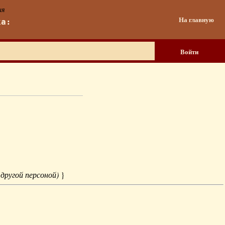
ия
На главную
ка:
Войти
 другой персоной)
}