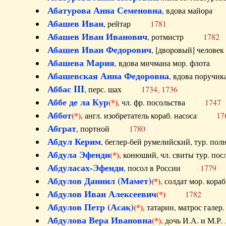
Абатурова Анна Семеновна
, вдова майо
Абашев Иван
, рейтар
1781
Абашев Иван Иванович
, ротмистр
1782
Абашев Иван Федорович
, [дворовый] чело
Абашева Мария
, вдова мичмана мор. флот
Абашевская Анна Федоровна
, вдова пор
Аббас III
, перс. шах
1734, 1736
Аббе де ла Кур
(*)
, чл. фр. посольства
1747
Аббот
(*)
, англ. изобретатель кораб. насоса
17
Абграт
, портной
1780
Абдул Керим
, беглер-бей румелийский, тур. 
Абдула Эфенди
(*)
, конюший, чл. свиты тур.
Абдуласах-Эфенди
, посол в России
1779
Абдулов Даниил (Мамет)
(*)
, солдат мор. ко
Абдулов Иван Алексеевич
(*)
1782
Абдулов Петр (Асак)
(*)
, татарин, матрос га
Абдулова Вера Ивановна
(*)
, дочь И.А. и 