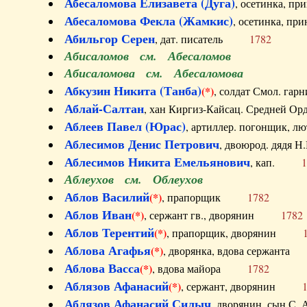
Абесаломова Елизавета (Дуга)
, осетинка, п
Абесаломова Фекла (Жамкис)
, осетинка, пр
Абильгор Серен
, дат. писатель
1782
Абисаломов см. Абесаломов
Абисаломова см. Абесаломова
Абкузин Никита (Танба)
(*)
, солдат Смол. г
Аблай-Салтан
, хан Киргиз-Кайсац. Средне
Аблеев Павел (Юрас)
, артиллер. погонщик,
Аблесимов Денис Петрович
, двоюрод. дяд
Аблесимов Никита Емельянович
, кап.
1
Аблеухов см. Облеухов
Аблов Василий
(*)
, прапорщик
1782
Аблов Иван
(*)
, сержант гв., дворянин
1782
Аблов Терентий
(*)
, прапорщик, дворянин
Аблова Агафья
(*)
, дворянка, вдова сержан
Аблова Васса
(*)
, вдова майора
1782
Аблязов Афанасий
(*)
, сержант, дворянин
Аблязов Афанасий Силыч
, дворянин, сын 