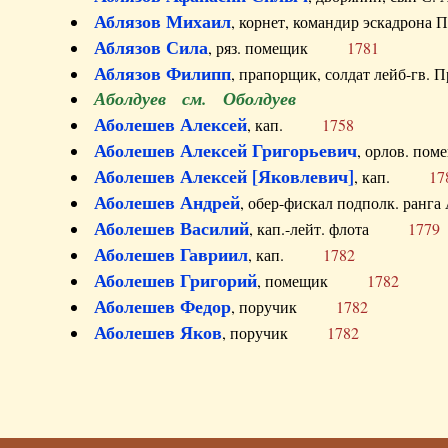
Аблязов Михаил
, корнет, командир эскадрон
Аблязов Сила
, ряз. помещик
1781
Аблязов Филипп
, прапорщик, солдат лейб-г
Аболдуев см. Оболдуев
Аболешев Алексей
, кап.
1758
Аболешев Алексей Григорьевич
, орлов. 
Аболешев Алексей [Яковлевич]
, кап.
17
Аболешев Андрей
, обер-фискал подполк. ра
Аболешев Василий
, кап.-лейт. флота
1779
Аболешев Гавриил
, кап.
1782
Аболешев Григорий
, помещик
1782
Аболешев Федор
, поручик
1782
Аболешев Яков
, поручик
1782