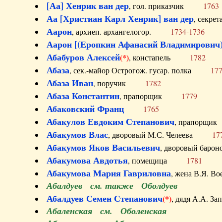
[Аа] Хенрик ван дер
, гол. приказчик
1763
Аа [Христиан Карл Хенрик] ван дер
, секре
Аарон
, архиеп. архангелогор.
1734-1736
Аарон [(Еропкин Афанасий Владимирович)
Абабуров Алексей
(*)
, констапель
1782
Абаза
, сек.-майор Острогож. гусар. полка
17
Абаза Иван
, поручик
1782
Абаза Константин
, прапорщик
1779
Абаковский Франц
1765
Абакулов Евдоким Степанович
, прапор
Абакумов Влас
, дворовый М.С. Челеева
17
Абакумов Яков Васильевич
, дворовый ба
Абакумова Авдотья
, помещица
1781
Абакумова Мария Гавриловна
, жена В.Я.
Абалдуев см. также Оболдуев
Абалдуев Семен Степанович
(*)
, дядя А.А.
Абаленская см. Оболенская