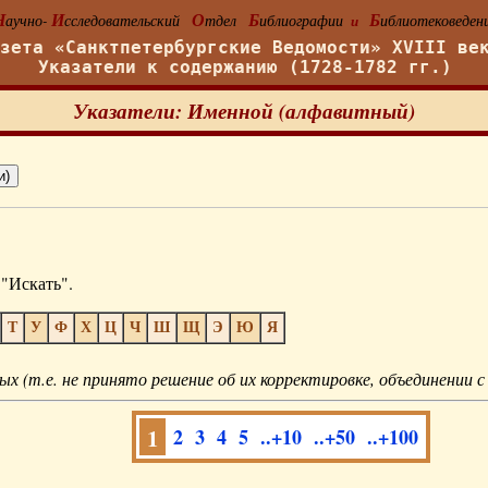
Н
И
О
Б
Б
аучно-
сследовательский
тдел
иблиографии
иблиотековеден
и
азета «Санктпетербургские Ведомости» XVIII ве
Указатели к содержанию (1728-1782 гг.)
Указатели: Именной (алфавитный)
"Искать".
Т
У
Ф
Х
Ц
Ч
Ш
Щ
Э
Ю
Я
ых (т.е. не принято решение об их корректировке, объединении с
1
2
3
4
5
..+10
..+50
..+100