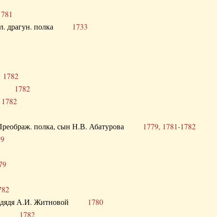
1781
опол. драгун. полка
1733
о
1782
кого
1782
а
1782
в. Преображ. полка, сын Н.В. Абатурова
1779, 1781-1782
79
79
782
од. дядя А.И. Житновой
1780
урова
1782