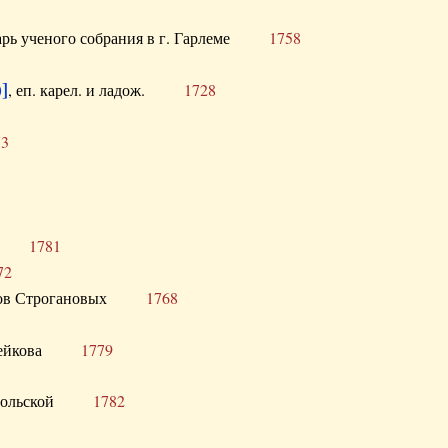
тарь ученого собрания в г. Гарлеме
1758
]
, еп. карел. и ладож.
1728
73
щик
1781
72
ронов Строгановых
1768
 Воейкова
1779
 Запольской
1782