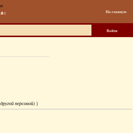
ия
На главную
ка:
Войти
 другой персоной)
}