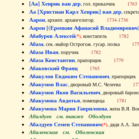
[Аа] Хенрик ван дер
, гол. приказчик
1763
Аа [Христиан Карл Хенрик] ван дер
, секре
Аарон
, архиеп. архангелогор.
1734-1736
Аарон [(Еропкин Афанасий Владимирович)
Абабуров Алексей
(*)
, констапель
1782
Абаза
, сек.-майор Острогож. гусар. полка
17
Абаза Иван
, поручик
1782
Абаза Константин
, прапорщик
1779
Абаковский Франц
1765
Абакулов Евдоким Степанович
, прапор
Абакумов Влас
, дворовый М.С. Челеева
17
Абакумов Яков Васильевич
, дворовый ба
Абакумова Авдотья
, помещица
1781
Абакумова Мария Гавриловна
, жена В.Я.
Абалдуев см. также Оболдуев
Абалдуев Семен Степанович
(*)
, дядя А.А.
Абаленская см. Оболенская