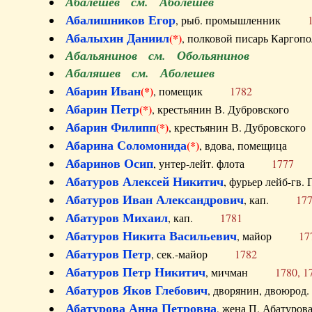
Абалешев см. Аболешев
Абалишников Егор
, рыб. промышленник
Абалыхин Даниил
(*)
, полковой писарь Карг
Абальянинов см. Обольянинов
Абаляшев см. Аболешев
Абарин Иван
(*)
, помещик
1782
Абарин Петр
(*)
, крестьянин В. Дубровског
Абарин Филипп
(*)
, крестьянин В. Дубровс
Абарина Соломонида
(*)
, вдова, помещиц
Абаринов Осип
, унтер-лейт. флота
1777
Абатуров Алексей Никитич
, фурьер лейб-г
Абатуров Иван Александрович
, кап.
17
Абатуров Михаил
, кап.
1781
Абатуров Никита Васильевич
, майор
17
Абатуров Петр
, сек.-майор
1782
Абатуров Петр Никитич
, мичман
1780, 1
Абатуров Яков Глебович
, дворянин, двоюр
Абатурова Анна Петровна
, жена П. Абат