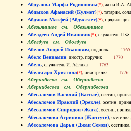
Абдулова Марфа Родионовна
(*)
, жена И.А
Абдыков Афанасий (Кулмет)
(*)
, татарин, с
Абдяков Матфей (Абдяселет)
(*)
, прядильщи
Абезьянинов см. Обезьянинов
Абелдеев Авдей Иванович
(*)
, служитель П
Абелдуев см. Оболдуев
Абелов Андрей Иванович
, подполк.
1765
Абелс Вениамин
, иностр. поручик
1770
Абель
, служитель И. Афлика
1763
Абельгард Христина
(*)
, иностранка
1776
Абернибесов см. Обернибесов
Абернибесова см. Обернибесова
Абесаломов Василий (Басиле)
, осетин, прин
Абесаломов Ираклий (Эрекле)
, осетин, при
Абесаломов Спиридон (Жага)
, осетин, прин
Абесаломова Агрипина (Жантуте)
, осетинк
Абесаломова Дарья (Джан Семен)
, осетинк