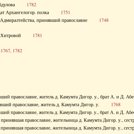
. Абдулова
1782
олдат Архангелогор. полка
1751
к Адмиралтейства, принявший православие
1748
.Ф. Хитровой
1781
-1767, 1782
явший православие, житель д. Камумта Дигор. у., брат А. и 
нявший православие, житель д. Камумта Дигор. у.
1768
явший православие, житель д. Камумта Дигор. у., брат А. и 
а, принявшая православие, жительница д. Камумта Дигор. у.,
а, принявшая православие, жительница д. Камумта Дигор. у.,