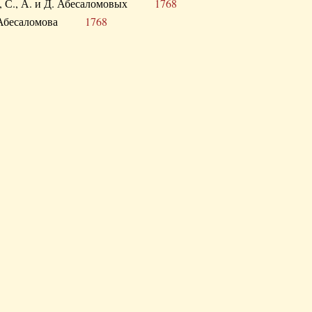
а В., С., А. и Д. Абесаломовых
1768
а И. Абесаломова
1768