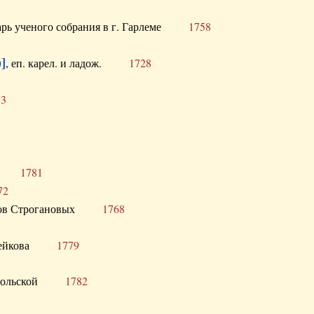
тарь ученого собрания в г. Гарлеме
1758
]
, еп. карел. и ладож.
1728
73
щик
1781
72
ронов Строгановых
1768
 Воейкова
1779
 Запольской
1782