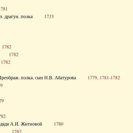
1781
опол. драгун. полка
1733
о
1782
кого
1782
а
1782
в. Преображ. полка, сын Н.В. Абатурова
1779, 1781-1782
79
79
782
од. дядя А.И. Житновой
1780
урова
1782