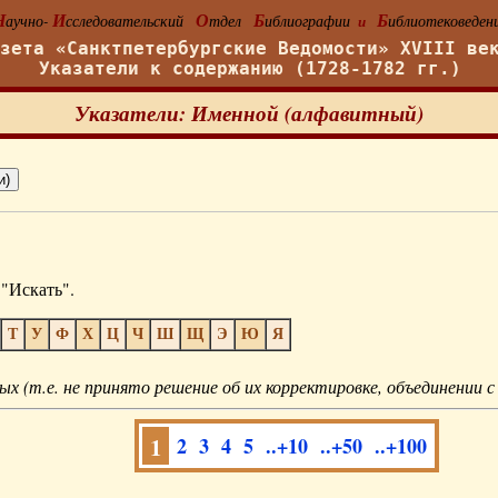
Н
И
О
Б
Б
аучно-
сследовательский
тдел
иблиографии
иблиотековеден
и
азета «Санктпетербургские Ведомости» XVIII ве
Указатели к содержанию (1728-1782 гг.)
Указатели: Именной (алфавитный)
"Искать".
Т
У
Ф
Х
Ц
Ч
Ш
Щ
Э
Ю
Я
ых (т.е. не принято решение об их корректировке, объединении с
1
2
3
4
5
..+10
..+50
..+100