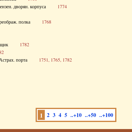
а Пензен. дворян. корпуса
1774
в. Преображ. полка
1768
помещик
1782
82
нга Астрах. порта
1751, 1765, 1782
1
2
3
4
5
..+10
..+50
..+100