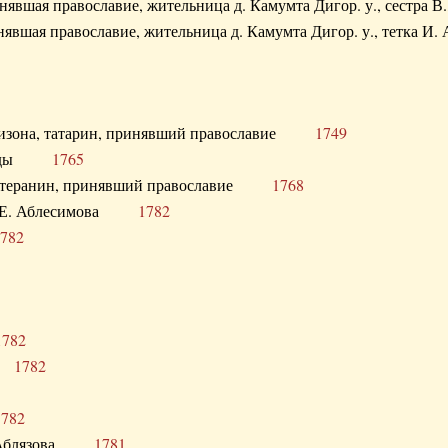
ринявшая православие, жительница д. Камумта Дигор. у., сестр
инявшая православие, жительница д. Камумта Дигор. у., тетк
арнизона, татарин, принявший православие
1749
й Орды
1765
 лютеранин, принявший православие
1768
я Н.Е. Аблесимова
1782
782
1782
та
1782
1782
С. Аблязова
1781