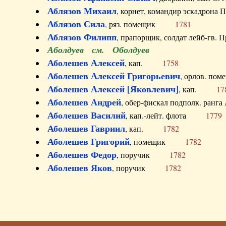
Аблязов Михаил
, корнет, командир эскадрон
Аблязов Сила
, ряз. помещик
1781
Аблязов Филипп
, прапорщик, солдат лейб-г
Аболдуев см. Оболдуев
Аболешев Алексей
, кап.
1758
Аболешев Алексей Григорьевич
, орлов. 
Аболешев Алексей [Яковлевич]
, кап.
17
Аболешев Андрей
, обер-фискал подполк. ра
Аболешев Василий
, кап.-лейт. флота
1779
Аболешев Гавриил
, кап.
1782
Аболешев Григорий
, помещик
1782
Аболешев Федор
, поручик
1782
Аболешев Яков
, поручик
1782