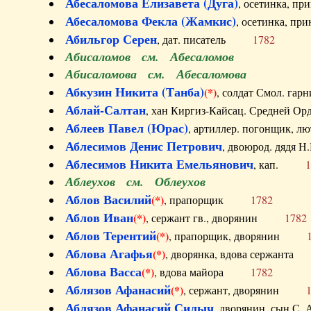
Абесаломова Елизавета (Дуга)
, осетинка, п
Абесаломова Фекла (Жамкис)
, осетинка, пр
Абильгор Серен
, дат. писатель
1782
Абисаломов см. Абесаломов
Абисаломова см. Абесаломова
Абкузин Никита (Танба)
(*)
, солдат Смол. г
Аблай-Салтан
, хан Киргиз-Кайсац. Средне
Аблеев Павел (Юрас)
, артиллер. погонщик,
Аблесимов Денис Петрович
, двоюрод. дяд
Аблесимов Никита Емельянович
, кап.
1
Аблеухов см. Облеухов
Аблов Василий
(*)
, прапорщик
1782
Аблов Иван
(*)
, сержант гв., дворянин
1782
Аблов Терентий
(*)
, прапорщик, дворянин
Аблова Агафья
(*)
, дворянка, вдова сержан
Аблова Васса
(*)
, вдова майора
1782
Аблязов Афанасий
(*)
, сержант, дворянин
Аблязов Афанасий Силыч
, дворянин, сын 