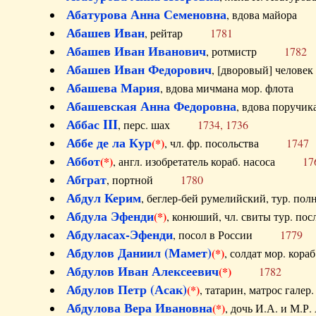
Абатурова Анна Семеновна
, вдова майо
Абашев Иван
, рейтар
1781
Абашев Иван Иванович
, ротмистр
1782
Абашев Иван Федорович
, [дворовый] чело
Абашева Мария
, вдова мичмана мор. флот
Абашевская Анна Федоровна
, вдова пор
Аббас III
, перс. шах
1734, 1736
Аббе де ла Кур
(*)
, чл. фр. посольства
1747
Аббот
(*)
, англ. изобретатель кораб. насоса
17
Абграт
, портной
1780
Абдул Керим
, беглер-бей румелийский, тур. 
Абдула Эфенди
(*)
, конюший, чл. свиты тур.
Абдуласах-Эфенди
, посол в России
1779
Абдулов Даниил (Мамет)
(*)
, солдат мор. ко
Абдулов Иван Алексеевич
(*)
1782
Абдулов Петр (Асак)
(*)
, татарин, матрос га
Абдулова Вера Ивановна
(*)
, дочь И.А. и 