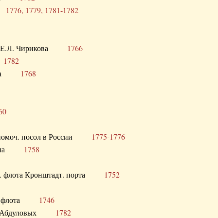
ра
1776, 1779, 1781-1782
век Е.Л. Чирикова
1766
а
1782
учика
1768
60
полномоч. посол в России
1775-1776
 посла
1758
раб. флота Кронштадт. порта
1752
лер. флота
1746
М.Р. Абдуловых
1782