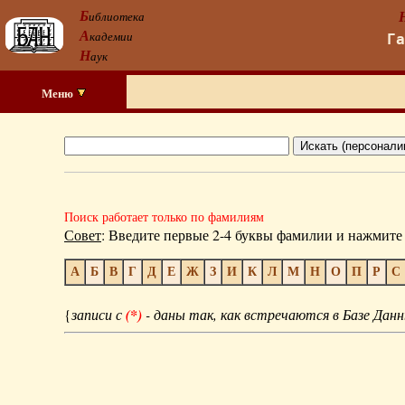
Б
иблиотека
А
кадемии
Г
Н
аук
Меню
Поиск работает только по фамилиям
Совет
: Введите первые 2-4 буквы фамилии и нажмите 
А
Б
В
Г
Д
Е
Ж
З
И
К
Л
М
Н
О
П
Р
С
{
записи с
(*)
- даны так, как встречаются в Базе Данн