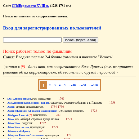
Сайт
СПбВедомости XVIII в.
(1728-1781 гг.)
Поиск по именам по содержанию газеты.
Вход для зарегистрированных пользователей
Поиск работает только по фамилиям
Совет
: Введите первые 2-4 буквы фамилии и нажмите "Искать".
{
записи с
(*)
- даны так, как встречаются в Базе Данных (т.е. не принято
решение об их корректировке, объединении с другой персоной)
}
1
2
3
4
5
..+10
..+50
..+100
, гол. приказчик
1763
[Аа] Хенрик ван дер
, секретарь ученого собрания в г. Гарлеме
1758
Аа [Христиан Карл Хенрик] ван дер
, архиеп. архангелогор.
1734-1736
Аарон
, еп. карел. и ладож.
1728
Аарон [(Еропкин Афанасий Владимирович)]
(*)
, констапель
1782
Абабуров Алексей
, сек.-майор Острогож. гусар. полка
1773
Абаза
, поручик
1782
Абаза Иван
, прапорщик
1779
Абаза Константин
1765
Абаковский Франц
, прапорщик
1781
Абакулов Евдоким Степанович