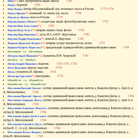
(*)
, англ. изобретатель кораб. насоса
1760
Аббот
, портной
1780
Абграт
, беглер-бей румелийский, тур. полномоч. посол в России
1775-1776
Абдул Керим
(*)
, конюший, чл. свиты тур. посла
1758
Абдула Эфенди
, посол в России
1779
Абдуласах-Эфенди
(*)
, солдат мор. кораб. флота Кронштадт. порта
1752
Абдулов Даниил (Мамет)
(*)
1782
Абдулов Иван Алексеевич
(*)
, татарин, матрос галер. флота
1746
Абдулов Петр (Асак)
(*)
, дочь И.А. и М.Р. Абдуловых
1782
Абдулова Вера Ивановна
(*)
, жена И.А. Абдулова
1782
Абдулова Марфа Родионовна
(*)
, татарин, солдат Архангелогор. полка
1751
Абдыков Афанасий (Кулмет)
(*)
, прядильщик Адмиралтейства, принявший православие
1748
Абдяков Матфей (Абдяселет)
Абезьянинов см. Обезьянинов
(*)
, служитель П.Ф. Хитровой
1781
Абелдеев Авдей Иванович
Абелдуев см. Оболдуев
, подполк.
1765-1767, 1782
Абелов Андрей Иванович
, иностр. поручик
1770
Абелс Вениамин
, служитель И. Афлика
1763
Абель
(*)
, иностранка
1776
Абельгард Христина
Абернибесов см. Обернибесов
Абернибесова см. Обернибесова
, осетин, принявший православие, житель д. Камумта Дигор. у., брат А. и
Абесаломов Василий (Басиле)
Д. Абесаломовых
1768
, осетин, принявший православие, житель д. Камумта Дигор. у.
1768
Абесаломов Ираклий (Эрекле)
, осетин, принявший православие, житель д. Камумта Дигор. у., брат А. и
Абесаломов Спиридон (Жага)
Д. Абесаломовых
1768
, осетинка, принявшая православие, жительница д. Камумта Дигор. у.,
Абесаломова Агрипина (Жантуте)
сестра Д. Абесаломовой
1768
, осетинка, принявшая православие, жительница д. Камумта Дигор. у.,
Абесаломова Дарья (Джан Семен)
сестра А. Абесаломовой
1768
, осетинка, принявшая православие, жительница д. Камумта Дигор. у.,
Абесаломова Елизавета (Дуга)
сестра В., С., А. и Д. Абесаломовых
1768
, осетинка, принявшая православие, жительница д. Камумта Дигор. у.,
Абесаломова Фекла (Жамкис)
тетка И. Абесаломова
1768