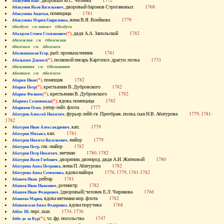
, дворовый М.С. Челеева
1772
Абакумов Влас
, дворовый баронов Строгановых
1768
Абакумов Яков Васильевич
, помещица
1781
Абакумова Авдотья
, жена В.Я. Воейкова
1779
Абакумова Мария Гавриловна
Абалдуев см. также Оболдуев
(*)
, дядя А.А. Запольской
1782
Абалдуев Семен Степанович
Абаленская см. Оболенская
Абалешев см. Аболешев
, рыб. промышленник
1781
Абалишников Егор
(*)
, полковой писарь Каргопол. драгун. полка
1733
Абалыхин Даниил
Абальянинов см. Обольянинов
Абаляшев см. Аболешев
(*)
, помещик
1782
Абарин Иван
(*)
, крестьянин В. Дубровского
1782
Абарин Петр
(*)
, крестьянин В. Дубровского
1782
Абарин Филипп
(*)
, вдова, помещица
1782
Абарина Соломонида
, унтер-лейт. флота
1777
Абаринов Осип
, фурьер лейб-гв. Преображ. полка, сын Н.В. Абатурова
1779, 1781-
Абатуров Алексей Никитич
1782
, кап.
1779
Абатуров Иван Александрович
, кап.
1781
Абатуров Михаил
, майор
1779
Абатуров Никита Васильевич
, сек.-майор
1782
Абатуров Петр
, мичман
1780, 1782
Абатуров Петр Никитич
, дворянин, двоюрод. дядя А.И. Житновой
1780
Абатуров Яков Глебович
, жена П. Абатурова
1782
Абатурова Анна Петровна
, вдова майора
1776, 1779, 1781-1782
Абатурова Анна Семеновна
, рейтар
1781
Абашев Иван
, ротмистр
1782
Абашев Иван Иванович
, [дворовый] человек Е.Л. Чирикова
1766
Абашев Иван Федорович
, вдова мичмана мор. флота
1782
Абашева Мария
, вдова поручика
1768
Абашевская Анна Федоровна
, перс. шах
1734, 1736
Аббас III
(*)
, чл. фр. посольства
1747
Аббе де ла Кур