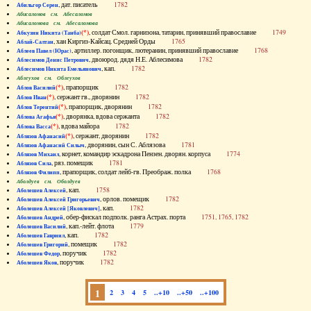
, дат. писатель
1782
Абильгор Серен
Абисаломов см. Абесаломов
Абисаломова см. Абесаломова
(*)
, солдат Смол. гарнизона, татарин, принявший православие
1749
Абкузин Никита (Танба)
, хан Киргиз-Кайсац. Средней Орды
1765
Аблай-Салтан
, артиллер. погонщик, лютеранин, принявший православие
1768
Аблеев Павел (Юрас)
, двоюрод. дядя Н.Е. Аблесимова
1782
Аблесимов Денис Петрович
, кап.
1782
Аблесимов Никита Емельянович
Аблеухов см. Облеухов
(*)
, прапорщик
1782
Аблов Василий
(*)
, сержант гв., дворянин
1782
Аблов Иван
(*)
, прапорщик, дворянин
1782
Аблов Терентий
(*)
, дворянка, вдова сержанта
1782
Аблова Агафья
(*)
, вдова майора
1782
Аблова Васса
(*)
, сержант, дворянин
1782
Аблязов Афанасий
, дворянин, сын С. Аблязова
1781
Аблязов Афанасий Силыч
, корнет, командир эскадрона Пензен. дворян. корпуса
1774
Аблязов Михаил
, ряз. помещик
1781
Аблязов Сила
, прапорщик, солдат лейб-гв. Преображ. полка
1768
Аблязов Филипп
Аболдуев см. Оболдуев
, кап.
1758
Аболешев Алексей
, орлов. помещик
1782
Аболешев Алексей Григорьевич
, кап.
1782
Аболешев Алексей [Яковлевич]
, обер-фискал подполк. ранга Астрах. порта
1751, 1765, 1782
Аболешев Андрей
, кап.-лейт. флота
1779
Аболешев Василий
, кап.
1782
Аболешев Гавриил
, помещик
1782
Аболешев Григорий
, поручик
1782
Аболешев Федор
, поручик
1782
Аболешев Яков
1
2
3
4
5
..+10
..+50
..+100