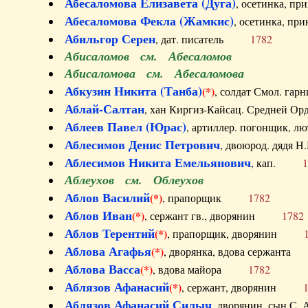
Абесаломова Елизавета (Дуга)
, осетинка, п
Абесаломова Фекла (Жамкис)
, осетинка, пр
Абильгор Серен
, дат. писатель
1782
Абисаломов см. Абесаломов
Абисаломова см. Абесаломова
Абкузин Никита (Танба)
(*)
, солдат Смол. г
Аблай-Салтан
, хан Киргиз-Кайсац. Средне
Аблеев Павел (Юрас)
, артиллер. погонщик,
Аблесимов Денис Петрович
, двоюрод. дяд
Аблесимов Никита Емельянович
, кап.
1
Аблеухов см. Облеухов
Аблов Василий
(*)
, прапорщик
1782
Аблов Иван
(*)
, сержант гв., дворянин
1782
Аблов Терентий
(*)
, прапорщик, дворянин
Аблова Агафья
(*)
, дворянка, вдова сержан
Аблова Васса
(*)
, вдова майора
1782
Аблязов Афанасий
(*)
, сержант, дворянин
Аблязов Афанасий Силыч
, дворянин, сын 