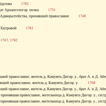
. Абдулова
1782
олдат Архангелогор. полка
1751
к Адмиралтейства, принявший православие
1748
.Ф. Хитровой
1781
-1767, 1782
явший православие, житель д. Камумта Дигор. у., брат А. и 
нявший православие, житель д. Камумта Дигор. у.
1768
явший православие, житель д. Камумта Дигор. у., брат А. и 
а, принявшая православие, жительница д. Камумта Дигор. у.,
а, принявшая православие, жительница д. Камумта Дигор. у.,