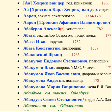
[Аа] Хенрик ван дер
, гол. приказчик
1763
Аа [Христиан Карл Хенрик] ван дер
, секре
Аарон
, архиеп. архангелогор.
1734-1736
Аарон [(Еропкин Афанасий Владимирович)
Абабуров Алексей
(*)
, констапель
1782
Абаза
, сек.-майор Острогож. гусар. полка
17
Абаза Иван
, поручик
1782
Абаза Константин
, прапорщик
1779
Абаковский Франц
1765
Абакулов Евдоким Степанович
, прапор
Абакумов Влас
, дворовый М.С. Челеева
17
Абакумов Яков Васильевич
, дворовый ба
Абакумова Авдотья
, помещица
1781
Абакумова Мария Гавриловна
, жена В.Я.
Абалдуев см. также Оболдуев
Абалдуев Семен Степанович
(*)
, дядя А.А.
Абаленская см. Оболенская