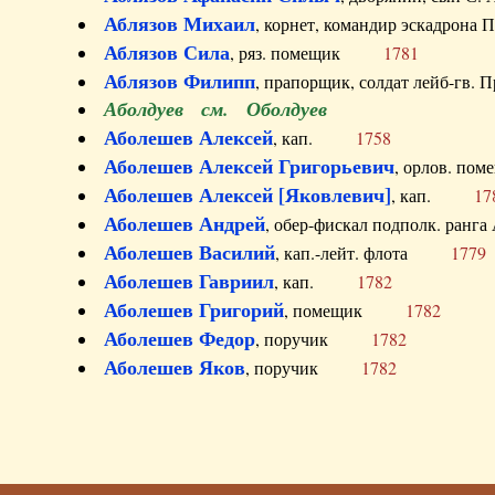
Аблязов Михаил
, корнет, командир эскадрон
Аблязов Сила
, ряз. помещик
1781
Аблязов Филипп
, прапорщик, солдат лейб-г
Аболдуев см. Оболдуев
Аболешев Алексей
, кап.
1758
Аболешев Алексей Григорьевич
, орлов. 
Аболешев Алексей [Яковлевич]
, кап.
17
Аболешев Андрей
, обер-фискал подполк. ра
Аболешев Василий
, кап.-лейт. флота
1779
Аболешев Гавриил
, кап.
1782
Аболешев Григорий
, помещик
1782
Аболешев Федор
, поручик
1782
Аболешев Яков
, поручик
1782