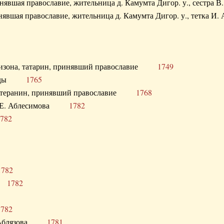
ринявшая православие, жительница д. Камумта Дигор. у., сестр
инявшая православие, жительница д. Камумта Дигор. у., тетк
арнизона, татарин, принявший православие
1749
й Орды
1765
 лютеранин, принявший православие
1768
я Н.Е. Аблесимова
1782
782
1782
та
1782
1782
С. Аблязова
1781