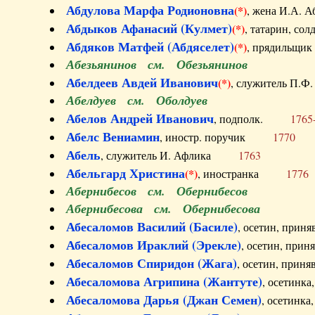
Абдулова Марфа Родионовна
(*)
, жена И.А
Абдыков Афанасий (Кулмет)
(*)
, татарин, с
Абдяков Матфей (Абдяселет)
(*)
, прядильщи
Абезьянинов см. Обезьянинов
Абелдеев Авдей Иванович
(*)
, служитель П
Абелдуев см. Оболдуев
Абелов Андрей Иванович
, подполк.
1765
Абелс Вениамин
, иностр. поручик
1770
Абель
, служитель И. Афлика
1763
Абельгард Христина
(*)
, иностранка
1776
Абернибесов см. Обернибесов
Абернибесова см. Обернибесова
Абесаломов Василий (Басиле)
, осетин, прин
Абесаломов Ираклий (Эрекле)
, осетин, при
Абесаломов Спиридон (Жага)
, осетин, прин
Абесаломова Агрипина (Жантуте)
, осетинк
Абесаломова Дарья (Джан Семен)
, осетинк