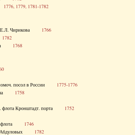
ра
1776, 1779, 1781-1782
век Е.Л. Чирикова
1766
а
1782
учика
1768
60
полномоч. посол в России
1775-1776
 посла
1758
раб. флота Кронштадт. порта
1752
лер. флота
1746
М.Р. Абдуловых
1782