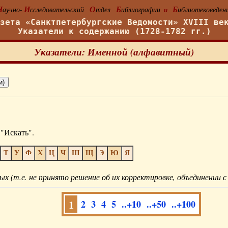
Н
И
О
Б
Б
аучно-
сследовательский
тдел
иблиографии
иблиотековеден
и
азета «Санктпетербургские Ведомости» XVIII ве
Указатели к содержанию (1728-1782 гг.)
Указатели: Именной (алфавитный)
"Искать".
Т
У
Ф
Х
Ц
Ч
Ш
Щ
Э
Ю
Я
ых (т.е. не принято решение об их корректировке, объединении с
1
2
3
4
5
..+10
..+50
..+100