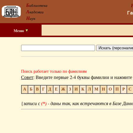
Б
иблиотека
А
кадемии
Г
Н
аук
Меню
Поиск работает только по фамилиям
Совет
: Введите первые 2-4 буквы фамилии и нажмите 
А
Б
В
Г
Д
Е
Ж
З
И
К
Л
М
Н
О
П
Р
С
{
записи с
(*)
- даны так, как встречаются в Базе Данн