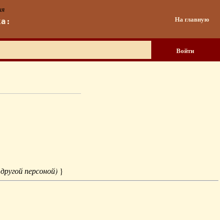
ия
На главную
ка:
Войти
 другой персоной)
}