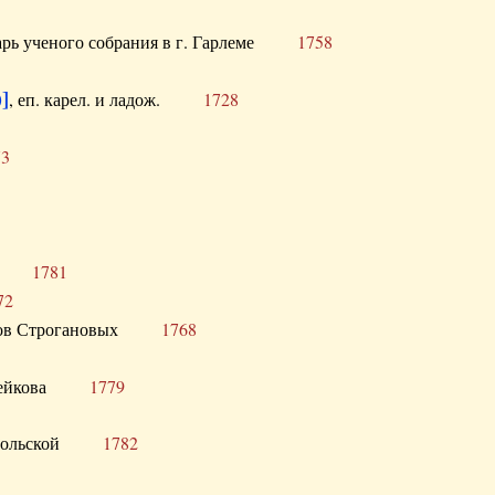
тарь ученого собрания в г. Гарлеме
1758
]
, еп. карел. и ладож.
1728
73
щик
1781
72
ронов Строгановых
1768
 Воейкова
1779
 Запольской
1782