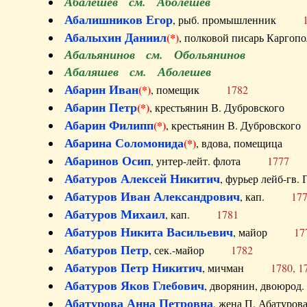
Абалешев см. Аболешев
Абалишников Егор
, рыб. промышленник
Абалыхин Даниил
(*)
, полковой писарь Карг
Абальянинов см. Обольянинов
Абаляшев см. Аболешев
Абарин Иван
(*)
, помещик
1782
Абарин Петр
(*)
, крестьянин В. Дубровског
Абарин Филипп
(*)
, крестьянин В. Дубровс
Абарина Соломонида
(*)
, вдова, помещиц
Абаринов Осип
, унтер-лейт. флота
1777
Абатуров Алексей Никитич
, фурьер лейб-г
Абатуров Иван Александрович
, кап.
17
Абатуров Михаил
, кап.
1781
Абатуров Никита Васильевич
, майор
17
Абатуров Петр
, сек.-майор
1782
Абатуров Петр Никитич
, мичман
1780, 1
Абатуров Яков Глебович
, дворянин, двоюр
Абатурова Анна Петровна
, жена П. Абат