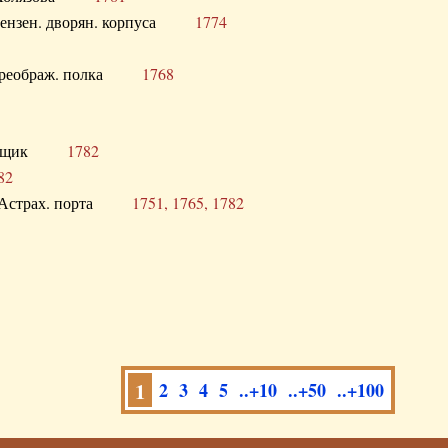
а Пензен. дворян. корпуса
1774
в. Преображ. полка
1768
помещик
1782
82
нга Астрах. порта
1751, 1765, 1782
1
2
3
4
5
..+10
..+50
..+100