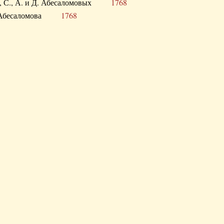
а В., С., А. и Д. Абесаломовых
1768
а И. Абесаломова
1768