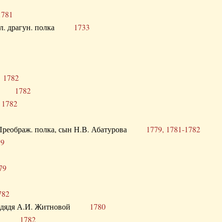
1781
опол. драгун. полка
1733
о
1782
кого
1782
а
1782
в. Преображ. полка, сын Н.В. Абатурова
1779, 1781-1782
79
79
782
од. дядя А.И. Житновой
1780
урова
1782