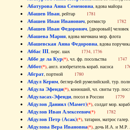
Абатурова Анна Семеновна
, вдова майо
Абашев Иван
, рейтар
1781
Абашев Иван Иванович
, ротмистр
1782
Абашев Иван Федорович
, [дворовый] чело
Абашева Мария
, вдова мичмана мор. флот
Абашевская Анна Федоровна
, вдова пор
Аббас III
, перс. шах
1734, 1736
Аббе де ла Кур
(*)
, чл. фр. посольства
1747
Аббот
(*)
, англ. изобретатель кораб. насоса
17
Абграт
, портной
1780
Абдул Керим
, беглер-бей румелийский, тур. 
Абдула Эфенди
(*)
, конюший, чл. свиты тур.
Абдуласах-Эфенди
, посол в России
1779
Абдулов Даниил (Мамет)
(*)
, солдат мор. ко
Абдулов Иван Алексеевич
(*)
1782
Абдулов Петр (Асак)
(*)
, татарин, матрос га
Абдулова Вера Ивановна
(*)
, дочь И.А. и 