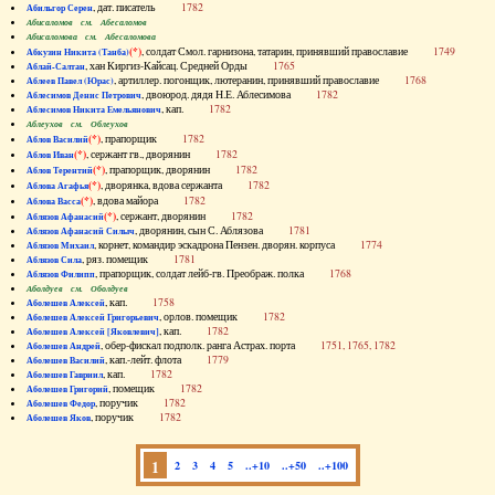
, дат. писатель
1782
Абильгор Серен
Абисаломов см. Абесаломов
Абисаломова см. Абесаломова
(*)
, солдат Смол. гарнизона, татарин, принявший православие
1749
Абкузин Никита (Танба)
, хан Киргиз-Кайсац. Средней Орды
1765
Аблай-Салтан
, артиллер. погонщик, лютеранин, принявший православие
1768
Аблеев Павел (Юрас)
, двоюрод. дядя Н.Е. Аблесимова
1782
Аблесимов Денис Петрович
, кап.
1782
Аблесимов Никита Емельянович
Аблеухов см. Облеухов
(*)
, прапорщик
1782
Аблов Василий
(*)
, сержант гв., дворянин
1782
Аблов Иван
(*)
, прапорщик, дворянин
1782
Аблов Терентий
(*)
, дворянка, вдова сержанта
1782
Аблова Агафья
(*)
, вдова майора
1782
Аблова Васса
(*)
, сержант, дворянин
1782
Аблязов Афанасий
, дворянин, сын С. Аблязова
1781
Аблязов Афанасий Силыч
, корнет, командир эскадрона Пензен. дворян. корпуса
1774
Аблязов Михаил
, ряз. помещик
1781
Аблязов Сила
, прапорщик, солдат лейб-гв. Преображ. полка
1768
Аблязов Филипп
Аболдуев см. Оболдуев
, кап.
1758
Аболешев Алексей
, орлов. помещик
1782
Аболешев Алексей Григорьевич
, кап.
1782
Аболешев Алексей [Яковлевич]
, обер-фискал подполк. ранга Астрах. порта
1751, 1765, 1782
Аболешев Андрей
, кап.-лейт. флота
1779
Аболешев Василий
, кап.
1782
Аболешев Гавриил
, помещик
1782
Аболешев Григорий
, поручик
1782
Аболешев Федор
, поручик
1782
Аболешев Яков
1
2
3
4
5
..+10
..+50
..+100