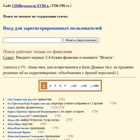
Сайт
СПбВедомости XVIII в.
(1728-1781 гг.)
Поиск по именам по содержанию газеты.
Вход для зарегистрированных пользователей
Поиск работает только по фамилиям
Совет
: Введите первые 2-4 буквы фамилии и нажмите "Искать".
{
записи с
(*)
- даны так, как встречаются в Базе Данных (т.е. не принято
решение об их корректировке, объединении с другой персоной)
}
1
2
3
4
5
..+10
..+50
..+100
, гол. приказчик
1763
[Аа] Хенрик ван дер
, секретарь ученого собрания в г. Гарлеме
1758
Аа [Христиан Карл Хенрик] ван дер
, архиеп. архангелогор.
1734-1736
Аарон
, еп. карел. и ладож.
1728
Аарон [(Еропкин Афанасий Владимирович)]
(*)
, констапель
1782
Абабуров Алексей
, сек.-майор Острогож. гусар. полка
1773
Абаза
, поручик
1782
Абаза Иван
, прапорщик
1779
Абаза Константин
1765
Абаковский Франц
, прапорщик
1781
Абакулов Евдоким Степанович