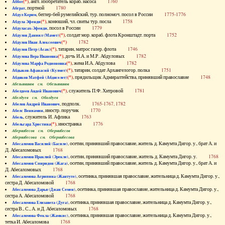
(*)
, англ. изобретатель кораб. насоса
1760
Аббот
, портной
1780
Абграт
, беглер-бей румелийский, тур. полномоч. посол в России
1775-1776
Абдул Керим
(*)
, конюший, чл. свиты тур. посла
1758
Абдула Эфенди
, посол в России
1779
Абдуласах-Эфенди
(*)
, солдат мор. кораб. флота Кронштадт. порта
1752
Абдулов Даниил (Мамет)
(*)
1782
Абдулов Иван Алексеевич
(*)
, татарин, матрос галер. флота
1746
Абдулов Петр (Асак)
(*)
, дочь И.А. и М.Р. Абдуловых
1782
Абдулова Вера Ивановна
(*)
, жена И.А. Абдулова
1782
Абдулова Марфа Родионовна
(*)
, татарин, солдат Архангелогор. полка
1751
Абдыков Афанасий (Кулмет)
(*)
, прядильщик Адмиралтейства, принявший православие
1748
Абдяков Матфей (Абдяселет)
Абезьянинов см. Обезьянинов
(*)
, служитель П.Ф. Хитровой
1781
Абелдеев Авдей Иванович
Абелдуев см. Оболдуев
, подполк.
1765-1767, 1782
Абелов Андрей Иванович
, иностр. поручик
1770
Абелс Вениамин
, служитель И. Афлика
1763
Абель
(*)
, иностранка
1776
Абельгард Христина
Абернибесов см. Обернибесов
Абернибесова см. Обернибесова
, осетин, принявший православие, житель д. Камумта Дигор. у., брат А. и
Абесаломов Василий (Басиле)
Д. Абесаломовых
1768
, осетин, принявший православие, житель д. Камумта Дигор. у.
1768
Абесаломов Ираклий (Эрекле)
, осетин, принявший православие, житель д. Камумта Дигор. у., брат А. и
Абесаломов Спиридон (Жага)
Д. Абесаломовых
1768
, осетинка, принявшая православие, жительница д. Камумта Дигор. у.,
Абесаломова Агрипина (Жантуте)
сестра Д. Абесаломовой
1768
, осетинка, принявшая православие, жительница д. Камумта Дигор. у.,
Абесаломова Дарья (Джан Семен)
сестра А. Абесаломовой
1768
, осетинка, принявшая православие, жительница д. Камумта Дигор. у.,
Абесаломова Елизавета (Дуга)
сестра В., С., А. и Д. Абесаломовых
1768
, осетинка, принявшая православие, жительница д. Камумта Дигор. у.,
Абесаломова Фекла (Жамкис)
тетка И. Абесаломова
1768