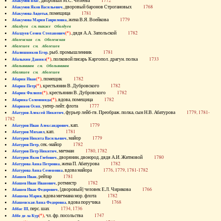
, дворовый М.С. Челеева
1772
Абакумов Влас
, дворовый баронов Строгановых
1768
Абакумов Яков Васильевич
, помещица
1781
Абакумова Авдотья
, жена В.Я. Воейкова
1779
Абакумова Мария Гавриловна
Абалдуев см. также Оболдуев
(*)
, дядя А.А. Запольской
1782
Абалдуев Семен Степанович
Абаленская см. Оболенская
Абалешев см. Аболешев
, рыб. промышленник
1781
Абалишников Егор
(*)
, полковой писарь Каргопол. драгун. полка
1733
Абалыхин Даниил
Абальянинов см. Обольянинов
Абаляшев см. Аболешев
(*)
, помещик
1782
Абарин Иван
(*)
, крестьянин В. Дубровского
1782
Абарин Петр
(*)
, крестьянин В. Дубровского
1782
Абарин Филипп
(*)
, вдова, помещица
1782
Абарина Соломонида
, унтер-лейт. флота
1777
Абаринов Осип
, фурьер лейб-гв. Преображ. полка, сын Н.В. Абатурова
1779, 1781-
Абатуров Алексей Никитич
1782
, кап.
1779
Абатуров Иван Александрович
, кап.
1781
Абатуров Михаил
, майор
1779
Абатуров Никита Васильевич
, сек.-майор
1782
Абатуров Петр
, мичман
1780, 1782
Абатуров Петр Никитич
, дворянин, двоюрод. дядя А.И. Житновой
1780
Абатуров Яков Глебович
, жена П. Абатурова
1782
Абатурова Анна Петровна
, вдова майора
1776, 1779, 1781-1782
Абатурова Анна Семеновна
, рейтар
1781
Абашев Иван
, ротмистр
1782
Абашев Иван Иванович
, [дворовый] человек Е.Л. Чирикова
1766
Абашев Иван Федорович
, вдова мичмана мор. флота
1782
Абашева Мария
, вдова поручика
1768
Абашевская Анна Федоровна
, перс. шах
1734, 1736
Аббас III
(*)
, чл. фр. посольства
1747
Аббе де ла Кур