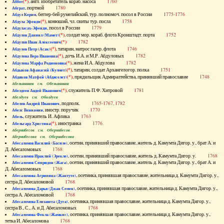
(*)
, англ. изобретатель кораб. насоса
1760
Аббот
, портной
1780
Абграт
, беглер-бей румелийский, тур. полномоч. посол в России
1775-1776
Абдул Керим
(*)
, конюший, чл. свиты тур. посла
1758
Абдула Эфенди
, посол в России
1779
Абдуласах-Эфенди
(*)
, солдат мор. кораб. флота Кронштадт. порта
1752
Абдулов Даниил (Мамет)
(*)
1782
Абдулов Иван Алексеевич
(*)
, татарин, матрос галер. флота
1746
Абдулов Петр (Асак)
(*)
, дочь И.А. и М.Р. Абдуловых
1782
Абдулова Вера Ивановна
(*)
, жена И.А. Абдулова
1782
Абдулова Марфа Родионовна
(*)
, татарин, солдат Архангелогор. полка
1751
Абдыков Афанасий (Кулмет)
(*)
, прядильщик Адмиралтейства, принявший православие
1748
Абдяков Матфей (Абдяселет)
Абезьянинов см. Обезьянинов
(*)
, служитель П.Ф. Хитровой
1781
Абелдеев Авдей Иванович
Абелдуев см. Оболдуев
, подполк.
1765-1767, 1782
Абелов Андрей Иванович
, иностр. поручик
1770
Абелс Вениамин
, служитель И. Афлика
1763
Абель
(*)
, иностранка
1776
Абельгард Христина
Абернибесов см. Обернибесов
Абернибесова см. Обернибесова
, осетин, принявший православие, житель д. Камумта Дигор. у., брат А. и
Абесаломов Василий (Басиле)
Д. Абесаломовых
1768
, осетин, принявший православие, житель д. Камумта Дигор. у.
1768
Абесаломов Ираклий (Эрекле)
, осетин, принявший православие, житель д. Камумта Дигор. у., брат А. и
Абесаломов Спиридон (Жага)
Д. Абесаломовых
1768
, осетинка, принявшая православие, жительница д. Камумта Дигор. у.,
Абесаломова Агрипина (Жантуте)
сестра Д. Абесаломовой
1768
, осетинка, принявшая православие, жительница д. Камумта Дигор. у.,
Абесаломова Дарья (Джан Семен)
сестра А. Абесаломовой
1768
, осетинка, принявшая православие, жительница д. Камумта Дигор. у.,
Абесаломова Елизавета (Дуга)
сестра В., С., А. и Д. Абесаломовых
1768
, осетинка, принявшая православие, жительница д. Камумта Дигор. у.,
Абесаломова Фекла (Жамкис)
тетка И. Абесаломова
1768