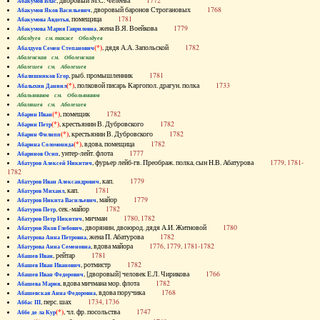
, дворовый М.С. Челеева
1772
Абакумов Влас
, дворовый баронов Строгановых
1768
Абакумов Яков Васильевич
, помещица
1781
Абакумова Авдотья
, жена В.Я. Воейкова
1779
Абакумова Мария Гавриловна
Абалдуев см. также Оболдуев
(*)
, дядя А.А. Запольской
1782
Абалдуев Семен Степанович
Абаленская см. Оболенская
Абалешев см. Аболешев
, рыб. промышленник
1781
Абалишников Егор
(*)
, полковой писарь Каргопол. драгун. полка
1733
Абалыхин Даниил
Абальянинов см. Обольянинов
Абаляшев см. Аболешев
(*)
, помещик
1782
Абарин Иван
(*)
, крестьянин В. Дубровского
1782
Абарин Петр
(*)
, крестьянин В. Дубровского
1782
Абарин Филипп
(*)
, вдова, помещица
1782
Абарина Соломонида
, унтер-лейт. флота
1777
Абаринов Осип
, фурьер лейб-гв. Преображ. полка, сын Н.В. Абатурова
1779, 1781-
Абатуров Алексей Никитич
1782
, кап.
1779
Абатуров Иван Александрович
, кап.
1781
Абатуров Михаил
, майор
1779
Абатуров Никита Васильевич
, сек.-майор
1782
Абатуров Петр
, мичман
1780, 1782
Абатуров Петр Никитич
, дворянин, двоюрод. дядя А.И. Житновой
1780
Абатуров Яков Глебович
, жена П. Абатурова
1782
Абатурова Анна Петровна
, вдова майора
1776, 1779, 1781-1782
Абатурова Анна Семеновна
, рейтар
1781
Абашев Иван
, ротмистр
1782
Абашев Иван Иванович
, [дворовый] человек Е.Л. Чирикова
1766
Абашев Иван Федорович
, вдова мичмана мор. флота
1782
Абашева Мария
, вдова поручика
1768
Абашевская Анна Федоровна
, перс. шах
1734, 1736
Аббас III
(*)
, чл. фр. посольства
1747
Аббе де ла Кур