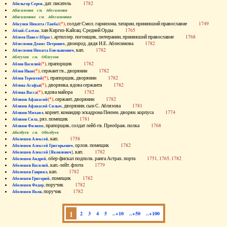
, дат. писатель
1782
Абильгор Серен
Абисаломов см. Абесаломов
Абисаломова см. Абесаломова
(*)
, солдат Смол. гарнизона, татарин, принявший православие
1749
Абкузин Никита (Танба)
, хан Киргиз-Кайсац. Средней Орды
1765
Аблай-Салтан
, артиллер. погонщик, лютеранин, принявший православие
1768
Аблеев Павел (Юрас)
, двоюрод. дядя Н.Е. Аблесимова
1782
Аблесимов Денис Петрович
, кап.
1782
Аблесимов Никита Емельянович
Аблеухов см. Облеухов
(*)
, прапорщик
1782
Аблов Василий
(*)
, сержант гв., дворянин
1782
Аблов Иван
(*)
, прапорщик, дворянин
1782
Аблов Терентий
(*)
, дворянка, вдова сержанта
1782
Аблова Агафья
(*)
, вдова майора
1782
Аблова Васса
(*)
, сержант, дворянин
1782
Аблязов Афанасий
, дворянин, сын С. Аблязова
1781
Аблязов Афанасий Силыч
, корнет, командир эскадрона Пензен. дворян. корпуса
1774
Аблязов Михаил
, ряз. помещик
1781
Аблязов Сила
, прапорщик, солдат лейб-гв. Преображ. полка
1768
Аблязов Филипп
Аболдуев см. Оболдуев
, кап.
1758
Аболешев Алексей
, орлов. помещик
1782
Аболешев Алексей Григорьевич
, кап.
1782
Аболешев Алексей [Яковлевич]
, обер-фискал подполк. ранга Астрах. порта
1751, 1765, 1782
Аболешев Андрей
, кап.-лейт. флота
1779
Аболешев Василий
, кап.
1782
Аболешев Гавриил
, помещик
1782
Аболешев Григорий
, поручик
1782
Аболешев Федор
, поручик
1782
Аболешев Яков
1
2
3
4
5
..+10
..+50
..+100