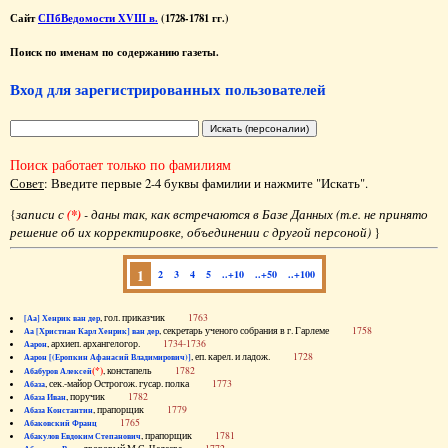
Сайт
СПбВедомости XVIII в.
(1728-1781 гг.)
Поиск по именам по содержанию газеты.
Вход для зарегистрированных пользователей
Поиск работает только по фамилиям
Совет
: Введите первые 2-4 буквы фамилии и нажмите "Искать".
{
записи с
(*)
- даны так, как встречаются в Базе Данных (т.е. не принято
решение об их корректировке, объединении с другой персоной)
}
1
2
3
4
5
..+10
..+50
..+100
, гол. приказчик
1763
[Аа] Хенрик ван дер
, секретарь ученого собрания в г. Гарлеме
1758
Аа [Христиан Карл Хенрик] ван дер
, архиеп. архангелогор.
1734-1736
Аарон
, еп. карел. и ладож.
1728
Аарон [(Еропкин Афанасий Владимирович)]
(*)
, констапель
1782
Абабуров Алексей
, сек.-майор Острогож. гусар. полка
1773
Абаза
, поручик
1782
Абаза Иван
, прапорщик
1779
Абаза Константин
1765
Абаковский Франц
, прапорщик
1781
Абакулов Евдоким Степанович