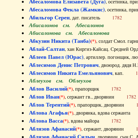
Абесаломова Елизавета (Дуга)
, осетинка, п
Абесаломова Фекла (Жамкис)
, осетинка, пр
Абильгор Серен
, дат. писатель
1782
Абисаломов см. Абесаломов
Абисаломова см. Абесаломова
Абкузин Никита (Танба)
(*)
, солдат Смол. г
Аблай-Салтан
, хан Киргиз-Кайсац. Средне
Аблеев Павел (Юрас)
, артиллер. погонщик,
Аблесимов Денис Петрович
, двоюрод. дяд
Аблесимов Никита Емельянович
, кап.
1
Аблеухов см. Облеухов
Аблов Василий
(*)
, прапорщик
1782
Аблов Иван
(*)
, сержант гв., дворянин
1782
Аблов Терентий
(*)
, прапорщик, дворянин
Аблова Агафья
(*)
, дворянка, вдова сержан
Аблова Васса
(*)
, вдова майора
1782
Аблязов Афанасий
(*)
, сержант, дворянин
Аблязов Афанасий Силыч
, дворянин, сын 