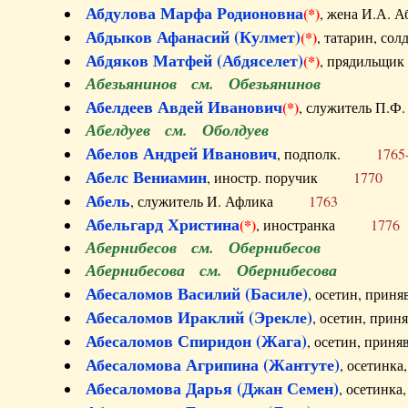
Абдулова Марфа Родионовна
(*)
, жена И.А
Абдыков Афанасий (Кулмет)
(*)
, татарин, с
Абдяков Матфей (Абдяселет)
(*)
, прядильщи
Абезьянинов см. Обезьянинов
Абелдеев Авдей Иванович
(*)
, служитель П
Абелдуев см. Оболдуев
Абелов Андрей Иванович
, подполк.
1765
Абелс Вениамин
, иностр. поручик
1770
Абель
, служитель И. Афлика
1763
Абельгард Христина
(*)
, иностранка
1776
Абернибесов см. Обернибесов
Абернибесова см. Обернибесова
Абесаломов Василий (Басиле)
, осетин, прин
Абесаломов Ираклий (Эрекле)
, осетин, при
Абесаломов Спиридон (Жага)
, осетин, прин
Абесаломова Агрипина (Жантуте)
, осетинк
Абесаломова Дарья (Джан Семен)
, осетинк