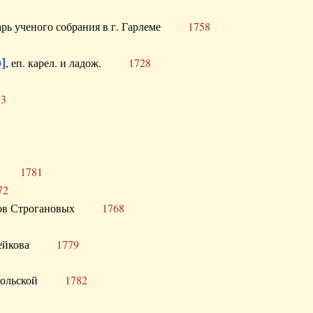
тарь ученого собрания в г. Гарлеме
1758
]
, еп. карел. и ладож.
1728
73
щик
1781
72
ронов Строгановых
1768
 Воейкова
1779
 Запольской
1782