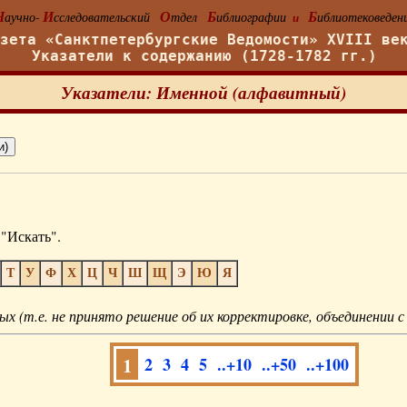
Н
И
О
Б
Б
аучно-
сследовательский
тдел
иблиографии
иблиотековеден
и
азета «Санктпетербургские Ведомости» XVIII ве
Указатели к содержанию (1728-1782 гг.)
Указатели: Именной (алфавитный)
"Искать".
Т
У
Ф
Х
Ц
Ч
Ш
Щ
Э
Ю
Я
ых (т.е. не принято решение об их корректировке, объединении с
1
2
3
4
5
..+10
..+50
..+100