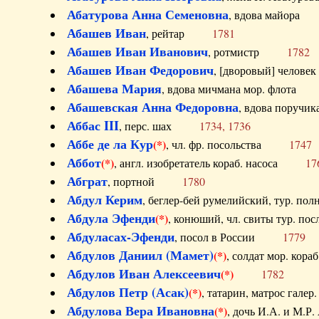
Абатурова Анна Семеновна
, вдова майо
Абашев Иван
, рейтар
1781
Абашев Иван Иванович
, ротмистр
1782
Абашев Иван Федорович
, [дворовый] чело
Абашева Мария
, вдова мичмана мор. флот
Абашевская Анна Федоровна
, вдова пор
Аббас III
, перс. шах
1734, 1736
Аббе де ла Кур
(*)
, чл. фр. посольства
1747
Аббот
(*)
, англ. изобретатель кораб. насоса
17
Абграт
, портной
1780
Абдул Керим
, беглер-бей румелийский, тур. 
Абдула Эфенди
(*)
, конюший, чл. свиты тур.
Абдуласах-Эфенди
, посол в России
1779
Абдулов Даниил (Мамет)
(*)
, солдат мор. ко
Абдулов Иван Алексеевич
(*)
1782
Абдулов Петр (Асак)
(*)
, татарин, матрос га
Абдулова Вера Ивановна
(*)
, дочь И.А. и 