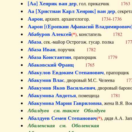
[Аа] Хенрик ван дер
, гол. приказчик
1763
Аа [Христиан Карл Хенрик] ван дер
, секре
Аарон
, архиеп. архангелогор.
1734-1736
Аарон [(Еропкин Афанасий Владимирович)
Абабуров Алексей
(*)
, констапель
1782
Абаза
, сек.-майор Острогож. гусар. полка
17
Абаза Иван
, поручик
1782
Абаза Константин
, прапорщик
1779
Абаковский Франц
1765
Абакулов Евдоким Степанович
, прапор
Абакумов Влас
, дворовый М.С. Челеева
17
Абакумов Яков Васильевич
, дворовый ба
Абакумова Авдотья
, помещица
1781
Абакумова Мария Гавриловна
, жена В.Я.
Абалдуев см. также Оболдуев
Абалдуев Семен Степанович
(*)
, дядя А.А.
Абаленская см. Оболенская