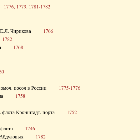
ра
1776, 1779, 1781-1782
век Е.Л. Чирикова
1766
а
1782
учика
1768
60
полномоч. посол в России
1775-1776
 посла
1758
раб. флота Кронштадт. порта
1752
лер. флота
1746
М.Р. Абдуловых
1782