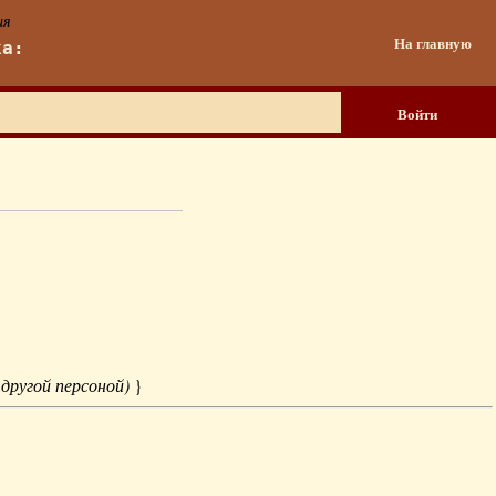
ия
На главную
ка:
Войти
 другой персоной)
}