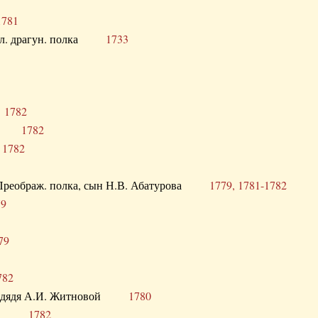
1781
опол. драгун. полка
1733
о
1782
кого
1782
а
1782
в. Преображ. полка, сын Н.В. Абатурова
1779, 1781-1782
79
79
782
од. дядя А.И. Житновой
1780
урова
1782