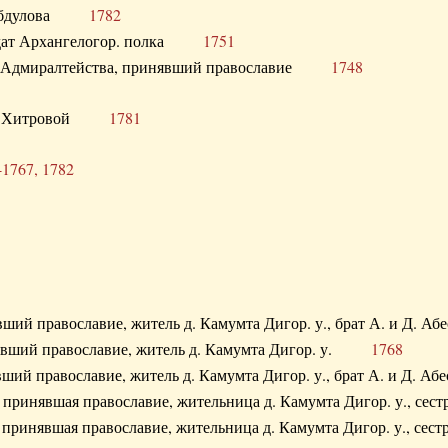
. Абдулова
1782
олдат Архангелогор. полка
1751
к Адмиралтейства, принявший православие
1748
.Ф. Хитровой
1781
-1767, 1782
явший православие, житель д. Камумта Дигор. у., брат А. и 
нявший православие, житель д. Камумта Дигор. у.
1768
явший православие, житель д. Камумта Дигор. у., брат А. и 
а, принявшая православие, жительница д. Камумта Дигор. у.,
а, принявшая православие, жительница д. Камумта Дигор. у.,