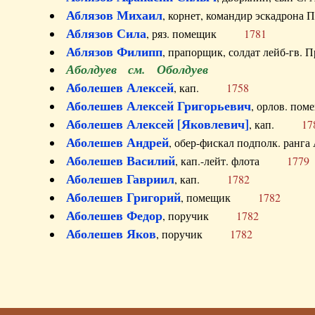
Аблязов Михаил
, корнет, командир эскадрон
Аблязов Сила
, ряз. помещик
1781
Аблязов Филипп
, прапорщик, солдат лейб-г
Аболдуев см. Оболдуев
Аболешев Алексей
, кап.
1758
Аболешев Алексей Григорьевич
, орлов. 
Аболешев Алексей [Яковлевич]
, кап.
17
Аболешев Андрей
, обер-фискал подполк. ра
Аболешев Василий
, кап.-лейт. флота
1779
Аболешев Гавриил
, кап.
1782
Аболешев Григорий
, помещик
1782
Аболешев Федор
, поручик
1782
Аболешев Яков
, поручик
1782