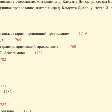
ринявшая православие, жительница д. Камумта Дигор. у., сестр
инявшая православие, жительница д. Камумта Дигор. у., тетк
арнизона, татарин, принявший православие
1749
й Орды
1765
 лютеранин, принявший православие
1768
я Н.Е. Аблесимова
1782
782
1782
та
1782
1782
С. Аблязова
1781