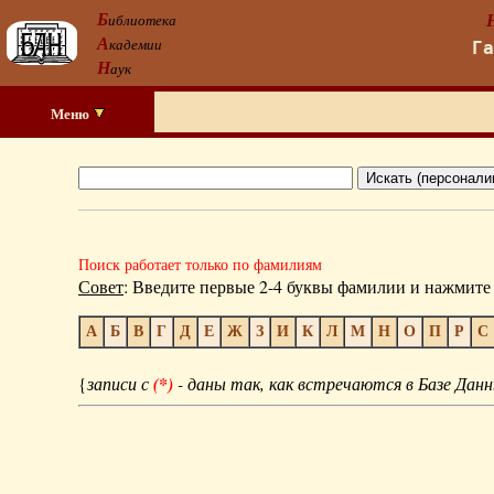
Б
иблиотека
А
кадемии
Г
Н
аук
Меню
Поиск работает только по фамилиям
Совет
: Введите первые 2-4 буквы фамилии и нажмите 
А
Б
В
Г
Д
Е
Ж
З
И
К
Л
М
Н
О
П
Р
С
{
записи с
(*)
- даны так, как встречаются в Базе Данн