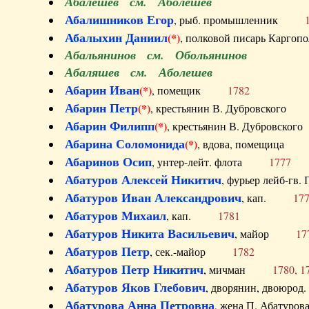
Абалешев см. Аболешев
Абалишников Егор
, рыб. промышленник
Абалыхин Даниил
(*)
, полковой писарь Карг
Абальянинов см. Обольянинов
Абаляшев см. Аболешев
Абарин Иван
(*)
, помещик
1782
Абарин Петр
(*)
, крестьянин В. Дубровског
Абарин Филипп
(*)
, крестьянин В. Дубровс
Абарина Соломонида
(*)
, вдова, помещиц
Абаринов Осип
, унтер-лейт. флота
1777
Абатуров Алексей Никитич
, фурьер лейб-г
Абатуров Иван Александрович
, кап.
17
Абатуров Михаил
, кап.
1781
Абатуров Никита Васильевич
, майор
17
Абатуров Петр
, сек.-майор
1782
Абатуров Петр Никитич
, мичман
1780, 1
Абатуров Яков Глебович
, дворянин, двоюр
Абатурова Анна Петровна
, жена П. Абат