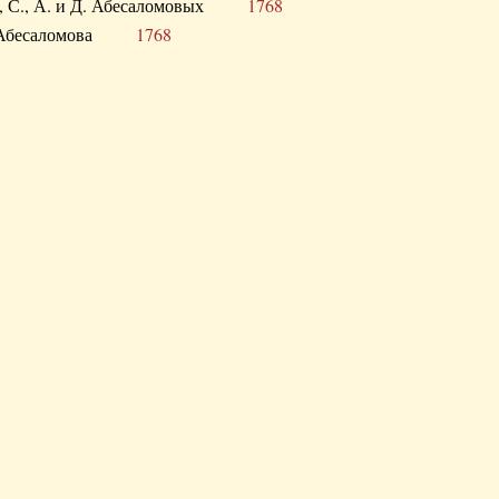
а В., С., А. и Д. Абесаломовых
1768
а И. Абесаломова
1768