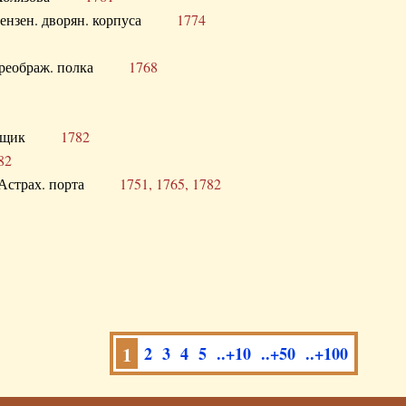
а Пензен. дворян. корпуса
1774
в. Преображ. полка
1768
помещик
1782
82
нга Астрах. порта
1751, 1765, 1782
1
2
3
4
5
..+10
..+50
..+100