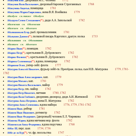
, дворовый М.С. Челеева
1772
Абакумов Влас
, дворовый баронов Строгановых
1768
Абакумов Яков Васильевич
, помещица
1781
Абакумова Авдотья
, жена В.Я. Воейкова
1779
Абакумова Мария Гавриловна
Абалдуев см. также Оболдуев
(*)
, дядя А.А. Запольской
1782
Абалдуев Семен Степанович
Абаленская см. Оболенская
Абалешев см. Аболешев
, рыб. промышленник
1781
Абалишников Егор
(*)
, полковой писарь Каргопол. драгун. полка
1733
Абалыхин Даниил
Абальянинов см. Обольянинов
Абаляшев см. Аболешев
(*)
, помещик
1782
Абарин Иван
(*)
, крестьянин В. Дубровского
1782
Абарин Петр
(*)
, крестьянин В. Дубровского
1782
Абарин Филипп
(*)
, вдова, помещица
1782
Абарина Соломонида
, унтер-лейт. флота
1777
Абаринов Осип
, фурьер лейб-гв. Преображ. полка, сын Н.В. Абатурова
1779, 1781-
Абатуров Алексей Никитич
1782
, кап.
1779
Абатуров Иван Александрович
, кап.
1781
Абатуров Михаил
, майор
1779
Абатуров Никита Васильевич
, сек.-майор
1782
Абатуров Петр
, мичман
1780, 1782
Абатуров Петр Никитич
, дворянин, двоюрод. дядя А.И. Житновой
1780
Абатуров Яков Глебович
, жена П. Абатурова
1782
Абатурова Анна Петровна
, вдова майора
1776, 1779, 1781-1782
Абатурова Анна Семеновна
, рейтар
1781
Абашев Иван
, ротмистр
1782
Абашев Иван Иванович
, [дворовый] человек Е.Л. Чирикова
1766
Абашев Иван Федорович
, вдова мичмана мор. флота
1782
Абашева Мария
, вдова поручика
1768
Абашевская Анна Федоровна
, перс. шах
1734, 1736
Аббас III
(*)
, чл. фр. посольства
1747
Аббе де ла Кур