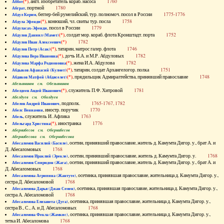
(*)
, англ. изобретатель кораб. насоса
1760
Аббот
, портной
1780
Абграт
, беглер-бей румелийский, тур. полномоч. посол в России
1775-1776
Абдул Керим
(*)
, конюший, чл. свиты тур. посла
1758
Абдула Эфенди
, посол в России
1779
Абдуласах-Эфенди
(*)
, солдат мор. кораб. флота Кронштадт. порта
1752
Абдулов Даниил (Мамет)
(*)
1782
Абдулов Иван Алексеевич
(*)
, татарин, матрос галер. флота
1746
Абдулов Петр (Асак)
(*)
, дочь И.А. и М.Р. Абдуловых
1782
Абдулова Вера Ивановна
(*)
, жена И.А. Абдулова
1782
Абдулова Марфа Родионовна
(*)
, татарин, солдат Архангелогор. полка
1751
Абдыков Афанасий (Кулмет)
(*)
, прядильщик Адмиралтейства, принявший православие
1748
Абдяков Матфей (Абдяселет)
Абезьянинов см. Обезьянинов
(*)
, служитель П.Ф. Хитровой
1781
Абелдеев Авдей Иванович
Абелдуев см. Оболдуев
, подполк.
1765-1767, 1782
Абелов Андрей Иванович
, иностр. поручик
1770
Абелс Вениамин
, служитель И. Афлика
1763
Абель
(*)
, иностранка
1776
Абельгард Христина
Абернибесов см. Обернибесов
Абернибесова см. Обернибесова
, осетин, принявший православие, житель д. Камумта Дигор. у., брат А. и
Абесаломов Василий (Басиле)
Д. Абесаломовых
1768
, осетин, принявший православие, житель д. Камумта Дигор. у.
1768
Абесаломов Ираклий (Эрекле)
, осетин, принявший православие, житель д. Камумта Дигор. у., брат А. и
Абесаломов Спиридон (Жага)
Д. Абесаломовых
1768
, осетинка, принявшая православие, жительница д. Камумта Дигор. у.,
Абесаломова Агрипина (Жантуте)
сестра Д. Абесаломовой
1768
, осетинка, принявшая православие, жительница д. Камумта Дигор. у.,
Абесаломова Дарья (Джан Семен)
сестра А. Абесаломовой
1768
, осетинка, принявшая православие, жительница д. Камумта Дигор. у.,
Абесаломова Елизавета (Дуга)
сестра В., С., А. и Д. Абесаломовых
1768
, осетинка, принявшая православие, жительница д. Камумта Дигор. у.,
Абесаломова Фекла (Жамкис)
тетка И. Абесаломова
1768