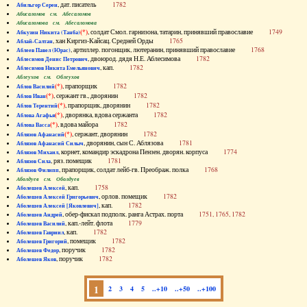
, дат. писатель
1782
Абильгор Серен
Абисаломов см. Абесаломов
Абисаломова см. Абесаломова
(*)
, солдат Смол. гарнизона, татарин, принявший православие
1749
Абкузин Никита (Танба)
, хан Киргиз-Кайсац. Средней Орды
1765
Аблай-Салтан
, артиллер. погонщик, лютеранин, принявший православие
1768
Аблеев Павел (Юрас)
, двоюрод. дядя Н.Е. Аблесимова
1782
Аблесимов Денис Петрович
, кап.
1782
Аблесимов Никита Емельянович
Аблеухов см. Облеухов
(*)
, прапорщик
1782
Аблов Василий
(*)
, сержант гв., дворянин
1782
Аблов Иван
(*)
, прапорщик, дворянин
1782
Аблов Терентий
(*)
, дворянка, вдова сержанта
1782
Аблова Агафья
(*)
, вдова майора
1782
Аблова Васса
(*)
, сержант, дворянин
1782
Аблязов Афанасий
, дворянин, сын С. Аблязова
1781
Аблязов Афанасий Силыч
, корнет, командир эскадрона Пензен. дворян. корпуса
1774
Аблязов Михаил
, ряз. помещик
1781
Аблязов Сила
, прапорщик, солдат лейб-гв. Преображ. полка
1768
Аблязов Филипп
Аболдуев см. Оболдуев
, кап.
1758
Аболешев Алексей
, орлов. помещик
1782
Аболешев Алексей Григорьевич
, кап.
1782
Аболешев Алексей [Яковлевич]
, обер-фискал подполк. ранга Астрах. порта
1751, 1765, 1782
Аболешев Андрей
, кап.-лейт. флота
1779
Аболешев Василий
, кап.
1782
Аболешев Гавриил
, помещик
1782
Аболешев Григорий
, поручик
1782
Аболешев Федор
, поручик
1782
Аболешев Яков
1
2
3
4
5
..+10
..+50
..+100