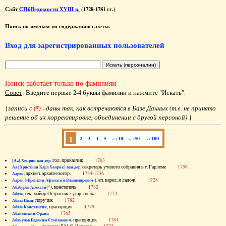
Сайт
СПбВедомости XVIII в.
(1728-1781 гг.)
Поиск по именам по содержанию газеты.
Вход для зарегистрированных пользователей
Поиск работает только по фамилиям
Совет
: Введите первые 2-4 буквы фамилии и нажмите "Искать".
{
записи с
(*)
- даны так, как встречаются в Базе Данных (т.е. не принято
решение об их корректировке, объединении с другой персоной)
}
1
2
3
4
5
..+10
..+50
..+100
, гол. приказчик
1763
[Аа] Хенрик ван дер
, секретарь ученого собрания в г. Гарлеме
1758
Аа [Христиан Карл Хенрик] ван дер
, архиеп. архангелогор.
1734-1736
Аарон
, еп. карел. и ладож.
1728
Аарон [(Еропкин Афанасий Владимирович)]
(*)
, констапель
1782
Абабуров Алексей
, сек.-майор Острогож. гусар. полка
1773
Абаза
, поручик
1782
Абаза Иван
, прапорщик
1779
Абаза Константин
1765
Абаковский Франц
, прапорщик
1781
Абакулов Евдоким Степанович