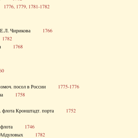
ра
1776, 1779, 1781-1782
век Е.Л. Чирикова
1766
а
1782
учика
1768
60
полномоч. посол в России
1775-1776
 посла
1758
раб. флота Кронштадт. порта
1752
лер. флота
1746
М.Р. Абдуловых
1782