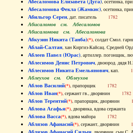
Абесаломова Елизавета (Дуга)
, осетинка, п
Абесаломова Фекла (Жамкис)
, осетинка, пр
Абильгор Серен
, дат. писатель
1782
Абисаломов см. Абесаломов
Абисаломова см. Абесаломова
Абкузин Никита (Танба)
(*)
, солдат Смол. г
Аблай-Салтан
, хан Киргиз-Кайсац. Средне
Аблеев Павел (Юрас)
, артиллер. погонщик,
Аблесимов Денис Петрович
, двоюрод. дяд
Аблесимов Никита Емельянович
, кап.
1
Аблеухов см. Облеухов
Аблов Василий
(*)
, прапорщик
1782
Аблов Иван
(*)
, сержант гв., дворянин
1782
Аблов Терентий
(*)
, прапорщик, дворянин
Аблова Агафья
(*)
, дворянка, вдова сержан
Аблова Васса
(*)
, вдова майора
1782
Аблязов Афанасий
(*)
, сержант, дворянин
Аблязов Афанасий Силыч
, дворянин, сын 