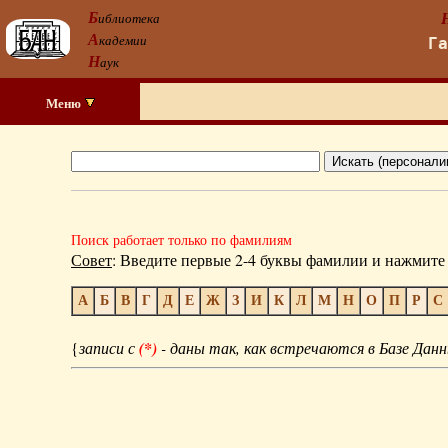
Б
иблиотека
А
кадемии
Г
Н
аук
Меню
Поиск работает только по фамилиям
Совет
: Введите первые 2-4 буквы фамилии и нажмите 
А
Б
В
Г
Д
Е
Ж
З
И
К
Л
М
Н
О
П
Р
С
{
записи с
(*)
- даны так, как встречаются в Базе Данн