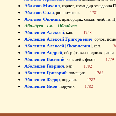
Аблязов Михаил
, корнет, командир эскадрон
Аблязов Сила
, ряз. помещик
1781
Аблязов Филипп
, прапорщик, солдат лейб-г
Аболдуев см. Оболдуев
Аболешев Алексей
, кап.
1758
Аболешев Алексей Григорьевич
, орлов. 
Аболешев Алексей [Яковлевич]
, кап.
17
Аболешев Андрей
, обер-фискал подполк. ра
Аболешев Василий
, кап.-лейт. флота
1779
Аболешев Гавриил
, кап.
1782
Аболешев Григорий
, помещик
1782
Аболешев Федор
, поручик
1782
Аболешев Яков
, поручик
1782