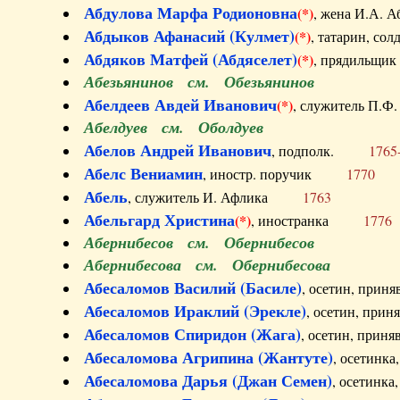
Абдулова Марфа Родионовна
(*)
, жена И.А
Абдыков Афанасий (Кулмет)
(*)
, татарин, с
Абдяков Матфей (Абдяселет)
(*)
, прядильщи
Абезьянинов см. Обезьянинов
Абелдеев Авдей Иванович
(*)
, служитель П
Абелдуев см. Оболдуев
Абелов Андрей Иванович
, подполк.
1765
Абелс Вениамин
, иностр. поручик
1770
Абель
, служитель И. Афлика
1763
Абельгард Христина
(*)
, иностранка
1776
Абернибесов см. Обернибесов
Абернибесова см. Обернибесова
Абесаломов Василий (Басиле)
, осетин, прин
Абесаломов Ираклий (Эрекле)
, осетин, при
Абесаломов Спиридон (Жага)
, осетин, прин
Абесаломова Агрипина (Жантуте)
, осетинк
Абесаломова Дарья (Джан Семен)
, осетинк