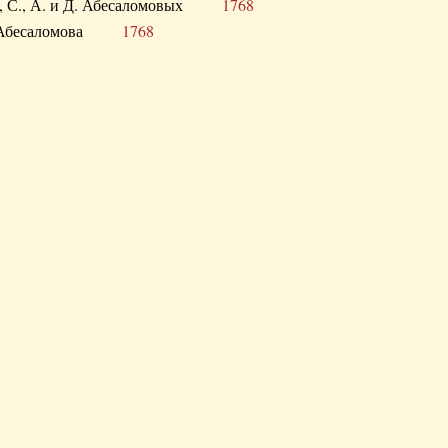
а В., С., А. и Д. Абесаломовых
1768
а И. Абесаломова
1768