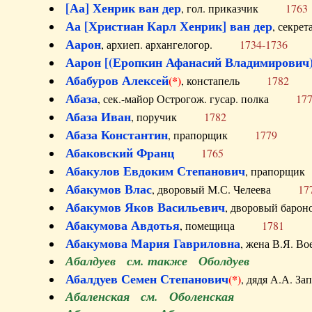
[Аа] Хенрик ван дер
, гол. приказчик
1763
Аа [Христиан Карл Хенрик] ван дер
, секре
Аарон
, архиеп. архангелогор.
1734-1736
Аарон [(Еропкин Афанасий Владимирович)
Абабуров Алексей
(*)
, констапель
1782
Абаза
, сек.-майор Острогож. гусар. полка
17
Абаза Иван
, поручик
1782
Абаза Константин
, прапорщик
1779
Абаковский Франц
1765
Абакулов Евдоким Степанович
, прапор
Абакумов Влас
, дворовый М.С. Челеева
17
Абакумов Яков Васильевич
, дворовый ба
Абакумова Авдотья
, помещица
1781
Абакумова Мария Гавриловна
, жена В.Я.
Абалдуев см. также Оболдуев
Абалдуев Семен Степанович
(*)
, дядя А.А.
Абаленская см. Оболенская