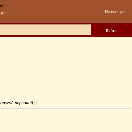
ия
На главную
ка:
Войти
 другой персоной)
}