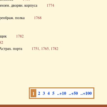
а Пензен. дворян. корпуса
1774
в. Преображ. полка
1768
помещик
1782
82
нга Астрах. порта
1751, 1765, 1782
1
2
3
4
5
..+10
..+50
..+100