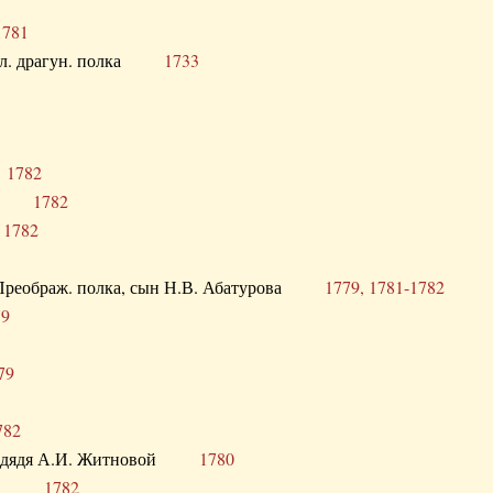
1781
опол. драгун. полка
1733
о
1782
кого
1782
а
1782
в. Преображ. полка, сын Н.В. Абатурова
1779, 1781-1782
79
79
782
од. дядя А.И. Житновой
1780
урова
1782