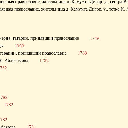
ринявшая православие, жительница д. Камумта Дигор. у., сестр
инявшая православие, жительница д. Камумта Дигор. у., тетк
арнизона, татарин, принявший православие
1749
й Орды
1765
 лютеранин, принявший православие
1768
я Н.Е. Аблесимова
1782
782
1782
та
1782
1782
С. Аблязова
1781