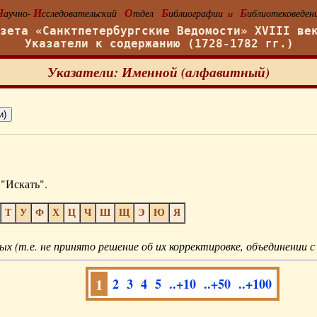
Н
И
О
Б
Б
аучно-
сследовательский
тдел
иблиографии
иблиотековеден
и
азета «Санктпетербургские Ведомости» XVIII ве
Указатели к содержанию (1728-1782 гг.)
Указатели: Именной (алфавитный)
"Искать".
Т
У
Ф
Х
Ц
Ч
Ш
Щ
Э
Ю
Я
ых (т.е. не принято решение об их корректировке, объединении с
1
2
3
4
5
..+10
..+50
..+100