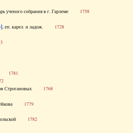
тарь ученого собрания в г. Гарлеме
1758
]
, еп. карел. и ладож.
1728
73
щик
1781
72
ронов Строгановых
1768
 Воейкова
1779
 Запольской
1782