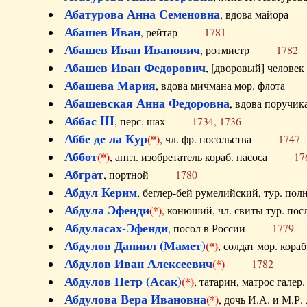
Абатурова Анна Семеновна
, вдова майо
Абашев Иван
, рейтар
1781
Абашев Иван Иванович
, ротмистр
1782
Абашев Иван Федорович
, [дворовый] чело
Абашева Мария
, вдова мичмана мор. флот
Абашевская Анна Федоровна
, вдова пор
Аббас III
, перс. шах
1734, 1736
Аббе де ла Кур
(*)
, чл. фр. посольства
1747
Аббот
(*)
, англ. изобретатель кораб. насоса
17
Абграт
, портной
1780
Абдул Керим
, беглер-бей румелийский, тур. 
Абдула Эфенди
(*)
, конюший, чл. свиты тур.
Абдуласах-Эфенди
, посол в России
1779
Абдулов Даниил (Мамет)
(*)
, солдат мор. ко
Абдулов Иван Алексеевич
(*)
1782
Абдулов Петр (Асак)
(*)
, татарин, матрос га
Абдулова Вера Ивановна
(*)
, дочь И.А. и 