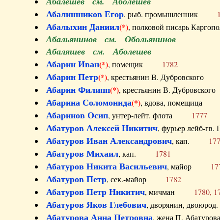
Абалешев см. Аболешев
Абалишников Егор
, рыб. промышленник
Абалыхин Даниил
(*)
, полковой писарь Карг
Абальянинов см. Обольянинов
Абаляшев см. Аболешев
Абарин Иван
(*)
, помещик
1782
Абарин Петр
(*)
, крестьянин В. Дубровског
Абарин Филипп
(*)
, крестьянин В. Дубровс
Абарина Соломонида
(*)
, вдова, помещиц
Абаринов Осип
, унтер-лейт. флота
1777
Абатуров Алексей Никитич
, фурьер лейб-г
Абатуров Иван Александрович
, кап.
17
Абатуров Михаил
, кап.
1781
Абатуров Никита Васильевич
, майор
17
Абатуров Петр
, сек.-майор
1782
Абатуров Петр Никитич
, мичман
1780, 1
Абатуров Яков Глебович
, дворянин, двоюр
Абатурова Анна Петровна
, жена П. Абат