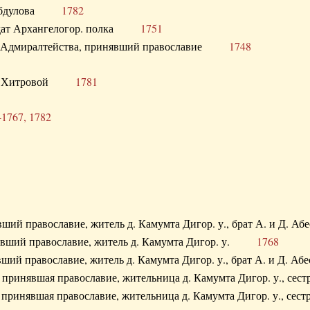
. Абдулова
1782
олдат Архангелогор. полка
1751
к Адмиралтейства, принявший православие
1748
.Ф. Хитровой
1781
-1767, 1782
явший православие, житель д. Камумта Дигор. у., брат А. и 
нявший православие, житель д. Камумта Дигор. у.
1768
явший православие, житель д. Камумта Дигор. у., брат А. и 
а, принявшая православие, жительница д. Камумта Дигор. у.,
а, принявшая православие, жительница д. Камумта Дигор. у.,