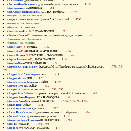
, дворовый М.С. Челеева
1772
Абакумов Влас
, дворовый баронов Строгановых
1768
Абакумов Яков Васильевич
, помещица
1781
Абакумова Авдотья
, жена В.Я. Воейкова
1779
Абакумова Мария Гавриловна
Абалдуев см. также Оболдуев
(*)
, дядя А.А. Запольской
1782
Абалдуев Семен Степанович
Абаленская см. Оболенская
Абалешев см. Аболешев
, рыб. промышленник
1781
Абалишников Егор
(*)
, полковой писарь Каргопол. драгун. полка
1733
Абалыхин Даниил
Абальянинов см. Обольянинов
Абаляшев см. Аболешев
(*)
, помещик
1782
Абарин Иван
(*)
, крестьянин В. Дубровского
1782
Абарин Петр
(*)
, крестьянин В. Дубровского
1782
Абарин Филипп
(*)
, вдова, помещица
1782
Абарина Соломонида
, унтер-лейт. флота
1777
Абаринов Осип
, фурьер лейб-гв. Преображ. полка, сын Н.В. Абатурова
1779, 1781-
Абатуров Алексей Никитич
1782
, кап.
1779
Абатуров Иван Александрович
, кап.
1781
Абатуров Михаил
, майор
1779
Абатуров Никита Васильевич
, сек.-майор
1782
Абатуров Петр
, мичман
1780, 1782
Абатуров Петр Никитич
, дворянин, двоюрод. дядя А.И. Житновой
1780
Абатуров Яков Глебович
, жена П. Абатурова
1782
Абатурова Анна Петровна
, вдова майора
1776, 1779, 1781-1782
Абатурова Анна Семеновна
, рейтар
1781
Абашев Иван
, ротмистр
1782
Абашев Иван Иванович
, [дворовый] человек Е.Л. Чирикова
1766
Абашев Иван Федорович
, вдова мичмана мор. флота
1782
Абашева Мария
, вдова поручика
1768
Абашевская Анна Федоровна
, перс. шах
1734, 1736
Аббас III
(*)
, чл. фр. посольства
1747
Аббе де ла Кур