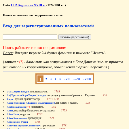
Сайт
СПбВедомости XVIII в.
(1728-1781 гг.)
Поиск по именам по содержанию газеты.
Вход для зарегистрированных пользователей
Поиск работает только по фамилиям
Совет
: Введите первые 2-4 буквы фамилии и нажмите "Искать".
{
записи с
(*)
- даны так, как встречаются в Базе Данных (т.е. не принято
решение об их корректировке, объединении с другой персоной)
}
1
2
3
4
5
..+10
..+50
..+100
, гол. приказчик
1763
[Аа] Хенрик ван дер
, секретарь ученого собрания в г. Гарлеме
1758
Аа [Христиан Карл Хенрик] ван дер
, архиеп. архангелогор.
1734-1736
Аарон
, еп. карел. и ладож.
1728
Аарон [(Еропкин Афанасий Владимирович)]
(*)
, констапель
1782
Абабуров Алексей
, сек.-майор Острогож. гусар. полка
1773
Абаза
, поручик
1782
Абаза Иван
, прапорщик
1779
Абаза Константин
1765
Абаковский Франц
, прапорщик
1781
Абакулов Евдоким Степанович