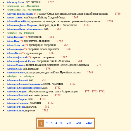
, дат. писатель
1782
Абильгор Серен
Абисаломов см. Абесаломов
Абисаломова см. Абесаломова
(*)
, солдат Смол. гарнизона, татарин, принявший православие
1749
Абкузин Никита (Танба)
, хан Киргиз-Кайсац. Средней Орды
1765
Аблай-Салтан
, артиллер. погонщик, лютеранин, принявший православие
1768
Аблеев Павел (Юрас)
, двоюрод. дядя Н.Е. Аблесимова
1782
Аблесимов Денис Петрович
, кап.
1782
Аблесимов Никита Емельянович
Аблеухов см. Облеухов
(*)
, прапорщик
1782
Аблов Василий
(*)
, сержант гв., дворянин
1782
Аблов Иван
(*)
, прапорщик, дворянин
1782
Аблов Терентий
(*)
, дворянка, вдова сержанта
1782
Аблова Агафья
(*)
, вдова майора
1782
Аблова Васса
(*)
, сержант, дворянин
1782
Аблязов Афанасий
, дворянин, сын С. Аблязова
1781
Аблязов Афанасий Силыч
, корнет, командир эскадрона Пензен. дворян. корпуса
1774
Аблязов Михаил
, ряз. помещик
1781
Аблязов Сила
, прапорщик, солдат лейб-гв. Преображ. полка
1768
Аблязов Филипп
Аболдуев см. Оболдуев
, кап.
1758
Аболешев Алексей
, орлов. помещик
1782
Аболешев Алексей Григорьевич
, кап.
1782
Аболешев Алексей [Яковлевич]
, обер-фискал подполк. ранга Астрах. порта
1751, 1765, 1782
Аболешев Андрей
, кап.-лейт. флота
1779
Аболешев Василий
, кап.
1782
Аболешев Гавриил
, помещик
1782
Аболешев Григорий
, поручик
1782
Аболешев Федор
, поручик
1782
Аболешев Яков
1
2
3
4
5
..+10
..+50
..+100