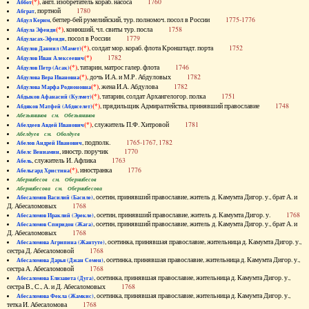
(*)
, англ. изобретатель кораб. насоса
1760
Аббот
, портной
1780
Абграт
, беглер-бей румелийский, тур. полномоч. посол в России
1775-1776
Абдул Керим
(*)
, конюший, чл. свиты тур. посла
1758
Абдула Эфенди
, посол в России
1779
Абдуласах-Эфенди
(*)
, солдат мор. кораб. флота Кронштадт. порта
1752
Абдулов Даниил (Мамет)
(*)
1782
Абдулов Иван Алексеевич
(*)
, татарин, матрос галер. флота
1746
Абдулов Петр (Асак)
(*)
, дочь И.А. и М.Р. Абдуловых
1782
Абдулова Вера Ивановна
(*)
, жена И.А. Абдулова
1782
Абдулова Марфа Родионовна
(*)
, татарин, солдат Архангелогор. полка
1751
Абдыков Афанасий (Кулмет)
(*)
, прядильщик Адмиралтейства, принявший православие
1748
Абдяков Матфей (Абдяселет)
Абезьянинов см. Обезьянинов
(*)
, служитель П.Ф. Хитровой
1781
Абелдеев Авдей Иванович
Абелдуев см. Оболдуев
, подполк.
1765-1767, 1782
Абелов Андрей Иванович
, иностр. поручик
1770
Абелс Вениамин
, служитель И. Афлика
1763
Абель
(*)
, иностранка
1776
Абельгард Христина
Абернибесов см. Обернибесов
Абернибесова см. Обернибесова
, осетин, принявший православие, житель д. Камумта Дигор. у., брат А. и
Абесаломов Василий (Басиле)
Д. Абесаломовых
1768
, осетин, принявший православие, житель д. Камумта Дигор. у.
1768
Абесаломов Ираклий (Эрекле)
, осетин, принявший православие, житель д. Камумта Дигор. у., брат А. и
Абесаломов Спиридон (Жага)
Д. Абесаломовых
1768
, осетинка, принявшая православие, жительница д. Камумта Дигор. у.,
Абесаломова Агрипина (Жантуте)
сестра Д. Абесаломовой
1768
, осетинка, принявшая православие, жительница д. Камумта Дигор. у.,
Абесаломова Дарья (Джан Семен)
сестра А. Абесаломовой
1768
, осетинка, принявшая православие, жительница д. Камумта Дигор. у.,
Абесаломова Елизавета (Дуга)
сестра В., С., А. и Д. Абесаломовых
1768
, осетинка, принявшая православие, жительница д. Камумта Дигор. у.,
Абесаломова Фекла (Жамкис)
тетка И. Абесаломова
1768