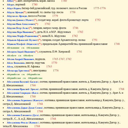
(*)
, англ. изобретатель кораб. насоса
1760
Аббот
, портной
1780
Абграт
, беглер-бей румелийский, тур. полномоч. посол в России
1775-1776
Абдул Керим
(*)
, конюший, чл. свиты тур. посла
1758
Абдула Эфенди
, посол в России
1779
Абдуласах-Эфенди
(*)
, солдат мор. кораб. флота Кронштадт. порта
1752
Абдулов Даниил (Мамет)
(*)
1782
Абдулов Иван Алексеевич
(*)
, татарин, матрос галер. флота
1746
Абдулов Петр (Асак)
(*)
, дочь И.А. и М.Р. Абдуловых
1782
Абдулова Вера Ивановна
(*)
, жена И.А. Абдулова
1782
Абдулова Марфа Родионовна
(*)
, татарин, солдат Архангелогор. полка
1751
Абдыков Афанасий (Кулмет)
(*)
, прядильщик Адмиралтейства, принявший православие
1748
Абдяков Матфей (Абдяселет)
Абезьянинов см. Обезьянинов
(*)
, служитель П.Ф. Хитровой
1781
Абелдеев Авдей Иванович
Абелдуев см. Оболдуев
, подполк.
1765-1767, 1782
Абелов Андрей Иванович
, иностр. поручик
1770
Абелс Вениамин
, служитель И. Афлика
1763
Абель
(*)
, иностранка
1776
Абельгард Христина
Абернибесов см. Обернибесов
Абернибесова см. Обернибесова
, осетин, принявший православие, житель д. Камумта Дигор. у., брат А. и
Абесаломов Василий (Басиле)
Д. Абесаломовых
1768
, осетин, принявший православие, житель д. Камумта Дигор. у.
1768
Абесаломов Ираклий (Эрекле)
, осетин, принявший православие, житель д. Камумта Дигор. у., брат А. и
Абесаломов Спиридон (Жага)
Д. Абесаломовых
1768
, осетинка, принявшая православие, жительница д. Камумта Дигор. у.,
Абесаломова Агрипина (Жантуте)
сестра Д. Абесаломовой
1768
, осетинка, принявшая православие, жительница д. Камумта Дигор. у.,
Абесаломова Дарья (Джан Семен)
сестра А. Абесаломовой
1768
, осетинка, принявшая православие, жительница д. Камумта Дигор. у.,
Абесаломова Елизавета (Дуга)
сестра В., С., А. и Д. Абесаломовых
1768
, осетинка, принявшая православие, жительница д. Камумта Дигор. у.,
Абесаломова Фекла (Жамкис)
тетка И. Абесаломова
1768