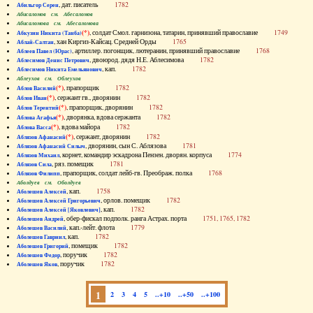
, дат. писатель
1782
Абильгор Серен
Абисаломов см. Абесаломов
Абисаломова см. Абесаломова
(*)
, солдат Смол. гарнизона, татарин, принявший православие
1749
Абкузин Никита (Танба)
, хан Киргиз-Кайсац. Средней Орды
1765
Аблай-Салтан
, артиллер. погонщик, лютеранин, принявший православие
1768
Аблеев Павел (Юрас)
, двоюрод. дядя Н.Е. Аблесимова
1782
Аблесимов Денис Петрович
, кап.
1782
Аблесимов Никита Емельянович
Аблеухов см. Облеухов
(*)
, прапорщик
1782
Аблов Василий
(*)
, сержант гв., дворянин
1782
Аблов Иван
(*)
, прапорщик, дворянин
1782
Аблов Терентий
(*)
, дворянка, вдова сержанта
1782
Аблова Агафья
(*)
, вдова майора
1782
Аблова Васса
(*)
, сержант, дворянин
1782
Аблязов Афанасий
, дворянин, сын С. Аблязова
1781
Аблязов Афанасий Силыч
, корнет, командир эскадрона Пензен. дворян. корпуса
1774
Аблязов Михаил
, ряз. помещик
1781
Аблязов Сила
, прапорщик, солдат лейб-гв. Преображ. полка
1768
Аблязов Филипп
Аболдуев см. Оболдуев
, кап.
1758
Аболешев Алексей
, орлов. помещик
1782
Аболешев Алексей Григорьевич
, кап.
1782
Аболешев Алексей [Яковлевич]
, обер-фискал подполк. ранга Астрах. порта
1751, 1765, 1782
Аболешев Андрей
, кап.-лейт. флота
1779
Аболешев Василий
, кап.
1782
Аболешев Гавриил
, помещик
1782
Аболешев Григорий
, поручик
1782
Аболешев Федор
, поручик
1782
Аболешев Яков
1
2
3
4
5
..+10
..+50
..+100