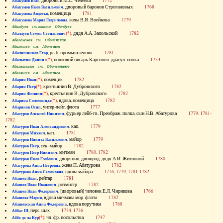
, дворовый М.С. Челеева
1772
Абакумов Влас
, дворовый баронов Строгановых
1768
Абакумов Яков Васильевич
, помещица
1781
Абакумова Авдотья
, жена В.Я. Воейкова
1779
Абакумова Мария Гавриловна
Абалдуев см. также Оболдуев
(*)
, дядя А.А. Запольской
1782
Абалдуев Семен Степанович
Абаленская см. Оболенская
Абалешев см. Аболешев
, рыб. промышленник
1781
Абалишников Егор
(*)
, полковой писарь Каргопол. драгун. полка
1733
Абалыхин Даниил
Абальянинов см. Обольянинов
Абаляшев см. Аболешев
(*)
, помещик
1782
Абарин Иван
(*)
, крестьянин В. Дубровского
1782
Абарин Петр
(*)
, крестьянин В. Дубровского
1782
Абарин Филипп
(*)
, вдова, помещица
1782
Абарина Соломонида
, унтер-лейт. флота
1777
Абаринов Осип
, фурьер лейб-гв. Преображ. полка, сын Н.В. Абатурова
1779, 1781-
Абатуров Алексей Никитич
1782
, кап.
1779
Абатуров Иван Александрович
, кап.
1781
Абатуров Михаил
, майор
1779
Абатуров Никита Васильевич
, сек.-майор
1782
Абатуров Петр
, мичман
1780, 1782
Абатуров Петр Никитич
, дворянин, двоюрод. дядя А.И. Житновой
1780
Абатуров Яков Глебович
, жена П. Абатурова
1782
Абатурова Анна Петровна
, вдова майора
1776, 1779, 1781-1782
Абатурова Анна Семеновна
, рейтар
1781
Абашев Иван
, ротмистр
1782
Абашев Иван Иванович
, [дворовый] человек Е.Л. Чирикова
1766
Абашев Иван Федорович
, вдова мичмана мор. флота
1782
Абашева Мария
, вдова поручика
1768
Абашевская Анна Федоровна
, перс. шах
1734, 1736
Аббас III
(*)
, чл. фр. посольства
1747
Аббе де ла Кур