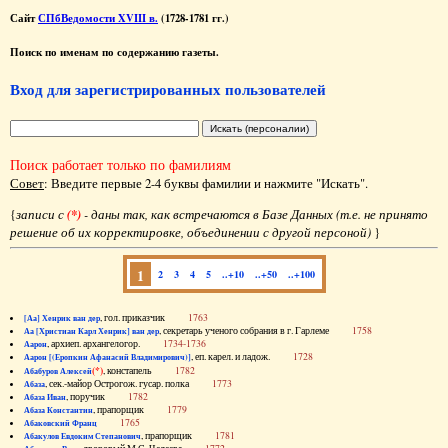
Сайт
СПбВедомости XVIII в.
(1728-1781 гг.)
Поиск по именам по содержанию газеты.
Вход для зарегистрированных пользователей
Поиск работает только по фамилиям
Совет
: Введите первые 2-4 буквы фамилии и нажмите "Искать".
{
записи с
(*)
- даны так, как встречаются в Базе Данных (т.е. не принято
решение об их корректировке, объединении с другой персоной)
}
1
2
3
4
5
..+10
..+50
..+100
, гол. приказчик
1763
[Аа] Хенрик ван дер
, секретарь ученого собрания в г. Гарлеме
1758
Аа [Христиан Карл Хенрик] ван дер
, архиеп. архангелогор.
1734-1736
Аарон
, еп. карел. и ладож.
1728
Аарон [(Еропкин Афанасий Владимирович)]
(*)
, констапель
1782
Абабуров Алексей
, сек.-майор Острогож. гусар. полка
1773
Абаза
, поручик
1782
Абаза Иван
, прапорщик
1779
Абаза Константин
1765
Абаковский Франц
, прапорщик
1781
Абакулов Евдоким Степанович