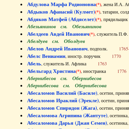
Абдулова Марфа Родионовна
(*)
, жена И.А
Абдыков Афанасий (Кулмет)
(*)
, татарин, с
Абдяков Матфей (Абдяселет)
(*)
, прядильщи
Абезьянинов см. Обезьянинов
Абелдеев Авдей Иванович
(*)
, служитель П
Абелдуев см. Оболдуев
Абелов Андрей Иванович
, подполк.
1765
Абелс Вениамин
, иностр. поручик
1770
Абель
, служитель И. Афлика
1763
Абельгард Христина
(*)
, иностранка
1776
Абернибесов см. Обернибесов
Абернибесова см. Обернибесова
Абесаломов Василий (Басиле)
, осетин, прин
Абесаломов Ираклий (Эрекле)
, осетин, при
Абесаломов Спиридон (Жага)
, осетин, прин
Абесаломова Агрипина (Жантуте)
, осетинк
Абесаломова Дарья (Джан Семен)
, осетинк