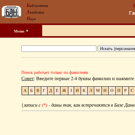
Б
иблиотека
А
кадемии
Г
Н
аук
Меню
Поиск работает только по фамилиям
Совет
: Введите первые 2-4 буквы фамилии и нажмите 
А
Б
В
Г
Д
Е
Ж
З
И
К
Л
М
Н
О
П
Р
С
{
записи с
(*)
- даны так, как встречаются в Базе Данн