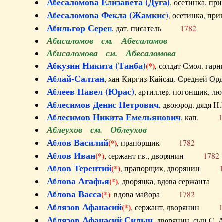
Абесаломова Елизавета (Дуга)
, осетинка, п
Абесаломова Фекла (Жамкис)
, осетинка, пр
Абильгор Серен
, дат. писатель
1782
Абисаломов см. Абесаломов
Абисаломова см. Абесаломова
Абкузин Никита (Танба)
(*)
, солдат Смол. г
Аблай-Салтан
, хан Киргиз-Кайсац. Средне
Аблеев Павел (Юрас)
, артиллер. погонщик,
Аблесимов Денис Петрович
, двоюрод. дяд
Аблесимов Никита Емельянович
, кап.
1
Аблеухов см. Облеухов
Аблов Василий
(*)
, прапорщик
1782
Аблов Иван
(*)
, сержант гв., дворянин
1782
Аблов Терентий
(*)
, прапорщик, дворянин
Аблова Агафья
(*)
, дворянка, вдова сержан
Аблова Васса
(*)
, вдова майора
1782
Аблязов Афанасий
(*)
, сержант, дворянин
Аблязов Афанасий Силыч
, дворянин, сын 