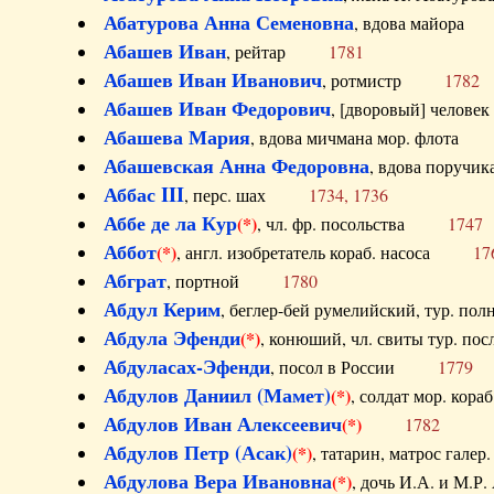
Абатурова Анна Семеновна
, вдова майо
Абашев Иван
, рейтар
1781
Абашев Иван Иванович
, ротмистр
1782
Абашев Иван Федорович
, [дворовый] чело
Абашева Мария
, вдова мичмана мор. флот
Абашевская Анна Федоровна
, вдова пор
Аббас III
, перс. шах
1734, 1736
Аббе де ла Кур
(*)
, чл. фр. посольства
1747
Аббот
(*)
, англ. изобретатель кораб. насоса
17
Абграт
, портной
1780
Абдул Керим
, беглер-бей румелийский, тур. 
Абдула Эфенди
(*)
, конюший, чл. свиты тур.
Абдуласах-Эфенди
, посол в России
1779
Абдулов Даниил (Мамет)
(*)
, солдат мор. ко
Абдулов Иван Алексеевич
(*)
1782
Абдулов Петр (Асак)
(*)
, татарин, матрос га
Абдулова Вера Ивановна
(*)
, дочь И.А. и 