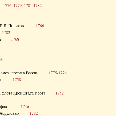
ра
1776, 1779, 1781-1782
век Е.Л. Чирикова
1766
а
1782
учика
1768
60
полномоч. посол в России
1775-1776
 посла
1758
раб. флота Кронштадт. порта
1752
лер. флота
1746
М.Р. Абдуловых
1782