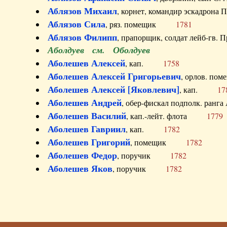
Аблязов Михаил
, корнет, командир эскадрон
Аблязов Сила
, ряз. помещик
1781
Аблязов Филипп
, прапорщик, солдат лейб-г
Аболдуев см. Оболдуев
Аболешев Алексей
, кап.
1758
Аболешев Алексей Григорьевич
, орлов. 
Аболешев Алексей [Яковлевич]
, кап.
17
Аболешев Андрей
, обер-фискал подполк. ра
Аболешев Василий
, кап.-лейт. флота
1779
Аболешев Гавриил
, кап.
1782
Аболешев Григорий
, помещик
1782
Аболешев Федор
, поручик
1782
Аболешев Яков
, поручик
1782