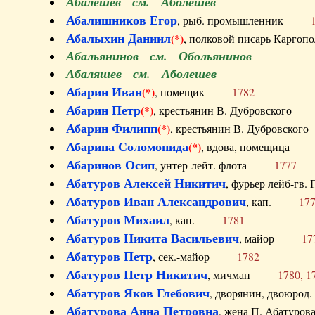
Абалешев см. Аболешев
Абалишников Егор
, рыб. промышленник
Абалыхин Даниил
(*)
, полковой писарь Карг
Абальянинов см. Обольянинов
Абаляшев см. Аболешев
Абарин Иван
(*)
, помещик
1782
Абарин Петр
(*)
, крестьянин В. Дубровског
Абарин Филипп
(*)
, крестьянин В. Дубровс
Абарина Соломонида
(*)
, вдова, помещиц
Абаринов Осип
, унтер-лейт. флота
1777
Абатуров Алексей Никитич
, фурьер лейб-г
Абатуров Иван Александрович
, кап.
17
Абатуров Михаил
, кап.
1781
Абатуров Никита Васильевич
, майор
17
Абатуров Петр
, сек.-майор
1782
Абатуров Петр Никитич
, мичман
1780, 1
Абатуров Яков Глебович
, дворянин, двоюр
Абатурова Анна Петровна
, жена П. Абат