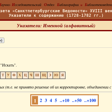
Н
И
О
Б
Б
аучно-
сследовательский
тдел
иблиографии
иблиотековеден
и
азета «Санктпетербургские Ведомости» XVIII ве
Указатели к содержанию (1728-1782 гг.)
Указатели: Именной (алфавитный)
"Искать".
Т
У
Ф
Х
Ц
Ч
Ш
Щ
Э
Ю
Я
ых (т.е. не принято решение об их корректировке, объединении с
1
2
3
4
5
..+10
..+50
..+100