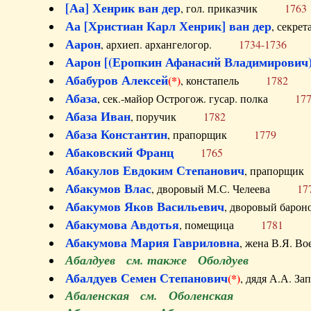
[Аа] Хенрик ван дер
, гол. приказчик
1763
Аа [Христиан Карл Хенрик] ван дер
, секре
Аарон
, архиеп. архангелогор.
1734-1736
Аарон [(Еропкин Афанасий Владимирович)
Абабуров Алексей
(*)
, констапель
1782
Абаза
, сек.-майор Острогож. гусар. полка
17
Абаза Иван
, поручик
1782
Абаза Константин
, прапорщик
1779
Абаковский Франц
1765
Абакулов Евдоким Степанович
, прапор
Абакумов Влас
, дворовый М.С. Челеева
17
Абакумов Яков Васильевич
, дворовый ба
Абакумова Авдотья
, помещица
1781
Абакумова Мария Гавриловна
, жена В.Я.
Абалдуев см. также Оболдуев
Абалдуев Семен Степанович
(*)
, дядя А.А.
Абаленская см. Оболенская