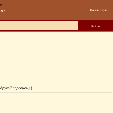
ия
На главную
ка:
Войти
 другой персоной)
}