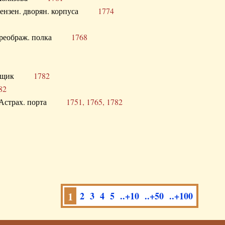
а Пензен. дворян. корпуса
1774
в. Преображ. полка
1768
помещик
1782
82
нга Астрах. порта
1751, 1765, 1782
1
2
3
4
5
..+10
..+50
..+100