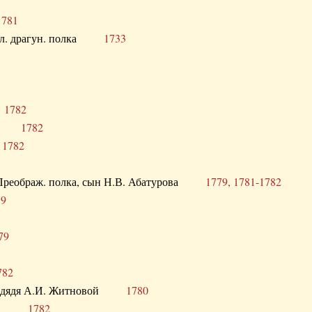
1781
опол. драгун. полка
1733
о
1782
кого
1782
а
1782
в. Преображ. полка, сын Н.В. Абатурова
1779, 1781-1782
79
79
782
од. дядя А.И. Житновой
1780
урова
1782