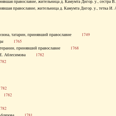
ринявшая православие, жительница д. Камумта Дигор. у., сестр
инявшая православие, жительница д. Камумта Дигор. у., тетк
арнизона, татарин, принявший православие
1749
й Орды
1765
 лютеранин, принявший православие
1768
я Н.Е. Аблесимова
1782
782
1782
та
1782
1782
С. Аблязова
1781