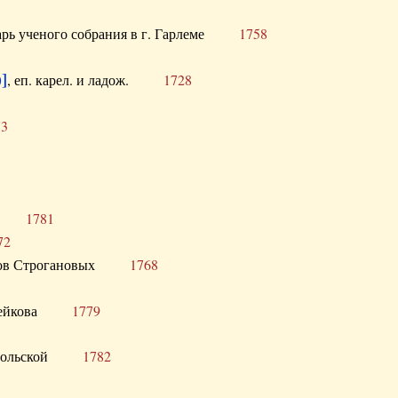
тарь ученого собрания в г. Гарлеме
1758
]
, еп. карел. и ладож.
1728
73
щик
1781
72
ронов Строгановых
1768
 Воейкова
1779
 Запольской
1782