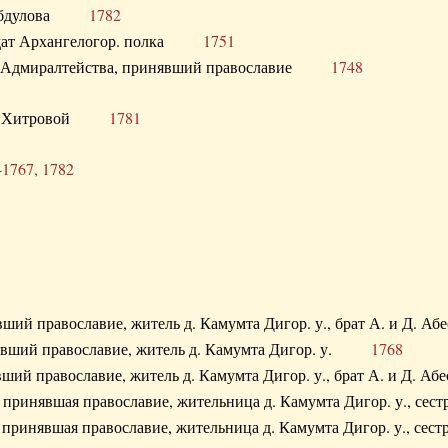
. Абдулова
1782
олдат Архангелогор. полка
1751
к Адмиралтейства, принявший православие
1748
.Ф. Хитровой
1781
-1767, 1782
явший православие, житель д. Камумта Дигор. у., брат А. и 
нявший православие, житель д. Камумта Дигор. у.
1768
явший православие, житель д. Камумта Дигор. у., брат А. и 
а, принявшая православие, жительница д. Камумта Дигор. у.,
а, принявшая православие, жительница д. Камумта Дигор. у.,