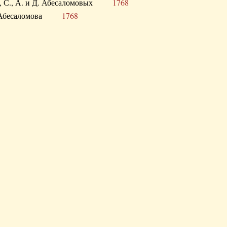
а В., С., А. и Д. Абесаломовых
1768
а И. Абесаломова
1768