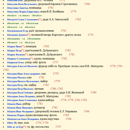
, дворовый М.С. Челеева
1772
Абакумов Влас
, дворовый баронов Строгановых
1768
Абакумов Яков Васильевич
, помещица
1781
Абакумова Авдотья
, жена В.Я. Воейкова
1779
Абакумова Мария Гавриловна
Абалдуев см. также Оболдуев
(*)
, дядя А.А. Запольской
1782
Абалдуев Семен Степанович
Абаленская см. Оболенская
Абалешев см. Аболешев
, рыб. промышленник
1781
Абалишников Егор
(*)
, полковой писарь Каргопол. драгун. полка
1733
Абалыхин Даниил
Абальянинов см. Обольянинов
Абаляшев см. Аболешев
(*)
, помещик
1782
Абарин Иван
(*)
, крестьянин В. Дубровского
1782
Абарин Петр
(*)
, крестьянин В. Дубровского
1782
Абарин Филипп
(*)
, вдова, помещица
1782
Абарина Соломонида
, унтер-лейт. флота
1777
Абаринов Осип
, фурьер лейб-гв. Преображ. полка, сын Н.В. Абатурова
1779, 1781-
Абатуров Алексей Никитич
1782
, кап.
1779
Абатуров Иван Александрович
, кап.
1781
Абатуров Михаил
, майор
1779
Абатуров Никита Васильевич
, сек.-майор
1782
Абатуров Петр
, мичман
1780, 1782
Абатуров Петр Никитич
, дворянин, двоюрод. дядя А.И. Житновой
1780
Абатуров Яков Глебович
, жена П. Абатурова
1782
Абатурова Анна Петровна
, вдова майора
1776, 1779, 1781-1782
Абатурова Анна Семеновна
, рейтар
1781
Абашев Иван
, ротмистр
1782
Абашев Иван Иванович
, [дворовый] человек Е.Л. Чирикова
1766
Абашев Иван Федорович
, вдова мичмана мор. флота
1782
Абашева Мария
, вдова поручика
1768
Абашевская Анна Федоровна
, перс. шах
1734, 1736
Аббас III
(*)
, чл. фр. посольства
1747
Аббе де ла Кур