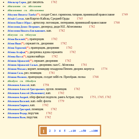
, дат. писатель
1782
Абильгор Серен
Абисаломов см. Абесаломов
Абисаломова см. Абесаломова
(*)
, солдат Смол. гарнизона, татарин, принявший православие
1749
Абкузин Никита (Танба)
, хан Киргиз-Кайсац. Средней Орды
1765
Аблай-Салтан
, артиллер. погонщик, лютеранин, принявший православие
1768
Аблеев Павел (Юрас)
, двоюрод. дядя Н.Е. Аблесимова
1782
Аблесимов Денис Петрович
, кап.
1782
Аблесимов Никита Емельянович
Аблеухов см. Облеухов
(*)
, прапорщик
1782
Аблов Василий
(*)
, сержант гв., дворянин
1782
Аблов Иван
(*)
, прапорщик, дворянин
1782
Аблов Терентий
(*)
, дворянка, вдова сержанта
1782
Аблова Агафья
(*)
, вдова майора
1782
Аблова Васса
(*)
, сержант, дворянин
1782
Аблязов Афанасий
, дворянин, сын С. Аблязова
1781
Аблязов Афанасий Силыч
, корнет, командир эскадрона Пензен. дворян. корпуса
1774
Аблязов Михаил
, ряз. помещик
1781
Аблязов Сила
, прапорщик, солдат лейб-гв. Преображ. полка
1768
Аблязов Филипп
Аболдуев см. Оболдуев
, кап.
1758
Аболешев Алексей
, орлов. помещик
1782
Аболешев Алексей Григорьевич
, кап.
1782
Аболешев Алексей [Яковлевич]
, обер-фискал подполк. ранга Астрах. порта
1751, 1765, 1782
Аболешев Андрей
, кап.-лейт. флота
1779
Аболешев Василий
, кап.
1782
Аболешев Гавриил
, помещик
1782
Аболешев Григорий
, поручик
1782
Аболешев Федор
, поручик
1782
Аболешев Яков
1
2
3
4
5
..+10
..+50
..+100