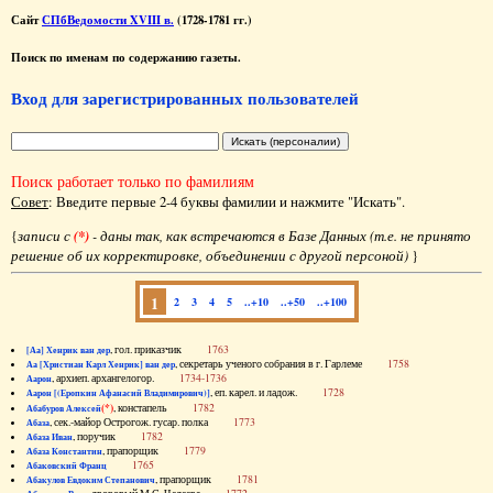
Сайт
СПбВедомости XVIII в.
(1728-1781 гг.)
Поиск по именам по содержанию газеты.
Вход для зарегистрированных пользователей
Поиск работает только по фамилиям
Совет
: Введите первые 2-4 буквы фамилии и нажмите "Искать".
{
записи с
(*)
- даны так, как встречаются в Базе Данных (т.е. не принято
решение об их корректировке, объединении с другой персоной)
}
1
2
3
4
5
..+10
..+50
..+100
, гол. приказчик
1763
[Аа] Хенрик ван дер
, секретарь ученого собрания в г. Гарлеме
1758
Аа [Христиан Карл Хенрик] ван дер
, архиеп. архангелогор.
1734-1736
Аарон
, еп. карел. и ладож.
1728
Аарон [(Еропкин Афанасий Владимирович)]
(*)
, констапель
1782
Абабуров Алексей
, сек.-майор Острогож. гусар. полка
1773
Абаза
, поручик
1782
Абаза Иван
, прапорщик
1779
Абаза Константин
1765
Абаковский Франц
, прапорщик
1781
Абакулов Евдоким Степанович