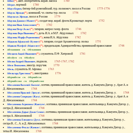
(*)
, англ. изобретатель кораб. насоса
1760
Аббот
, портной
1780
Абграт
, беглер-бей румелийский, тур. полномоч. посол в России
1775-1776
Абдул Керим
(*)
, конюший, чл. свиты тур. посла
1758
Абдула Эфенди
, посол в России
1779
Абдуласах-Эфенди
(*)
, солдат мор. кораб. флота Кронштадт. порта
1752
Абдулов Даниил (Мамет)
(*)
1782
Абдулов Иван Алексеевич
(*)
, татарин, матрос галер. флота
1746
Абдулов Петр (Асак)
(*)
, дочь И.А. и М.Р. Абдуловых
1782
Абдулова Вера Ивановна
(*)
, жена И.А. Абдулова
1782
Абдулова Марфа Родионовна
(*)
, татарин, солдат Архангелогор. полка
1751
Абдыков Афанасий (Кулмет)
(*)
, прядильщик Адмиралтейства, принявший православие
1748
Абдяков Матфей (Абдяселет)
Абезьянинов см. Обезьянинов
(*)
, служитель П.Ф. Хитровой
1781
Абелдеев Авдей Иванович
Абелдуев см. Оболдуев
, подполк.
1765-1767, 1782
Абелов Андрей Иванович
, иностр. поручик
1770
Абелс Вениамин
, служитель И. Афлика
1763
Абель
(*)
, иностранка
1776
Абельгард Христина
Абернибесов см. Обернибесов
Абернибесова см. Обернибесова
, осетин, принявший православие, житель д. Камумта Дигор. у., брат А. и
Абесаломов Василий (Басиле)
Д. Абесаломовых
1768
, осетин, принявший православие, житель д. Камумта Дигор. у.
1768
Абесаломов Ираклий (Эрекле)
, осетин, принявший православие, житель д. Камумта Дигор. у., брат А. и
Абесаломов Спиридон (Жага)
Д. Абесаломовых
1768
, осетинка, принявшая православие, жительница д. Камумта Дигор. у.,
Абесаломова Агрипина (Жантуте)
сестра Д. Абесаломовой
1768
, осетинка, принявшая православие, жительница д. Камумта Дигор. у.,
Абесаломова Дарья (Джан Семен)
сестра А. Абесаломовой
1768
, осетинка, принявшая православие, жительница д. Камумта Дигор. у.,
Абесаломова Елизавета (Дуга)
сестра В., С., А. и Д. Абесаломовых
1768
, осетинка, принявшая православие, жительница д. Камумта Дигор. у.,
Абесаломова Фекла (Жамкис)
тетка И. Абесаломова
1768