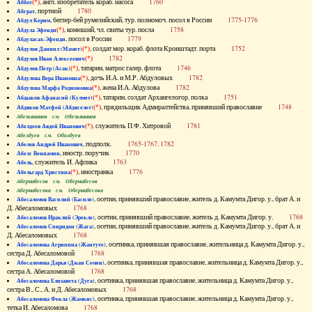
(*)
, англ. изобретатель кораб. насоса
1760
Аббот
, портной
1780
Абграт
, беглер-бей румелийский, тур. полномоч. посол в России
1775-1776
Абдул Керим
(*)
, конюший, чл. свиты тур. посла
1758
Абдула Эфенди
, посол в России
1779
Абдуласах-Эфенди
(*)
, солдат мор. кораб. флота Кронштадт. порта
1752
Абдулов Даниил (Мамет)
(*)
1782
Абдулов Иван Алексеевич
(*)
, татарин, матрос галер. флота
1746
Абдулов Петр (Асак)
(*)
, дочь И.А. и М.Р. Абдуловых
1782
Абдулова Вера Ивановна
(*)
, жена И.А. Абдулова
1782
Абдулова Марфа Родионовна
(*)
, татарин, солдат Архангелогор. полка
1751
Абдыков Афанасий (Кулмет)
(*)
, прядильщик Адмиралтейства, принявший православие
1748
Абдяков Матфей (Абдяселет)
Абезьянинов см. Обезьянинов
(*)
, служитель П.Ф. Хитровой
1781
Абелдеев Авдей Иванович
Абелдуев см. Оболдуев
, подполк.
1765-1767, 1782
Абелов Андрей Иванович
, иностр. поручик
1770
Абелс Вениамин
, служитель И. Афлика
1763
Абель
(*)
, иностранка
1776
Абельгард Христина
Абернибесов см. Обернибесов
Абернибесова см. Обернибесова
, осетин, принявший православие, житель д. Камумта Дигор. у., брат А. и
Абесаломов Василий (Басиле)
Д. Абесаломовых
1768
, осетин, принявший православие, житель д. Камумта Дигор. у.
1768
Абесаломов Ираклий (Эрекле)
, осетин, принявший православие, житель д. Камумта Дигор. у., брат А. и
Абесаломов Спиридон (Жага)
Д. Абесаломовых
1768
, осетинка, принявшая православие, жительница д. Камумта Дигор. у.,
Абесаломова Агрипина (Жантуте)
сестра Д. Абесаломовой
1768
, осетинка, принявшая православие, жительница д. Камумта Дигор. у.,
Абесаломова Дарья (Джан Семен)
сестра А. Абесаломовой
1768
, осетинка, принявшая православие, жительница д. Камумта Дигор. у.,
Абесаломова Елизавета (Дуга)
сестра В., С., А. и Д. Абесаломовых
1768
, осетинка, принявшая православие, жительница д. Камумта Дигор. у.,
Абесаломова Фекла (Жамкис)
тетка И. Абесаломова
1768