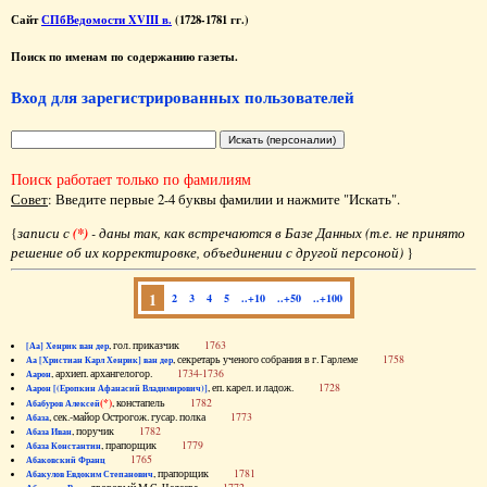
Сайт
СПбВедомости XVIII в.
(1728-1781 гг.)
Поиск по именам по содержанию газеты.
Вход для зарегистрированных пользователей
Поиск работает только по фамилиям
Совет
: Введите первые 2-4 буквы фамилии и нажмите "Искать".
{
записи с
(*)
- даны так, как встречаются в Базе Данных (т.е. не принято
решение об их корректировке, объединении с другой персоной)
}
1
2
3
4
5
..+10
..+50
..+100
, гол. приказчик
1763
[Аа] Хенрик ван дер
, секретарь ученого собрания в г. Гарлеме
1758
Аа [Христиан Карл Хенрик] ван дер
, архиеп. архангелогор.
1734-1736
Аарон
, еп. карел. и ладож.
1728
Аарон [(Еропкин Афанасий Владимирович)]
(*)
, констапель
1782
Абабуров Алексей
, сек.-майор Острогож. гусар. полка
1773
Абаза
, поручик
1782
Абаза Иван
, прапорщик
1779
Абаза Константин
1765
Абаковский Франц
, прапорщик
1781
Абакулов Евдоким Степанович