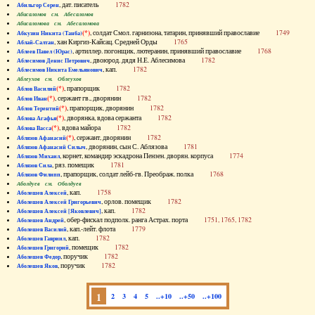
, дат. писатель
1782
Абильгор Серен
Абисаломов см. Абесаломов
Абисаломова см. Абесаломова
(*)
, солдат Смол. гарнизона, татарин, принявший православие
1749
Абкузин Никита (Танба)
, хан Киргиз-Кайсац. Средней Орды
1765
Аблай-Салтан
, артиллер. погонщик, лютеранин, принявший православие
1768
Аблеев Павел (Юрас)
, двоюрод. дядя Н.Е. Аблесимова
1782
Аблесимов Денис Петрович
, кап.
1782
Аблесимов Никита Емельянович
Аблеухов см. Облеухов
(*)
, прапорщик
1782
Аблов Василий
(*)
, сержант гв., дворянин
1782
Аблов Иван
(*)
, прапорщик, дворянин
1782
Аблов Терентий
(*)
, дворянка, вдова сержанта
1782
Аблова Агафья
(*)
, вдова майора
1782
Аблова Васса
(*)
, сержант, дворянин
1782
Аблязов Афанасий
, дворянин, сын С. Аблязова
1781
Аблязов Афанасий Силыч
, корнет, командир эскадрона Пензен. дворян. корпуса
1774
Аблязов Михаил
, ряз. помещик
1781
Аблязов Сила
, прапорщик, солдат лейб-гв. Преображ. полка
1768
Аблязов Филипп
Аболдуев см. Оболдуев
, кап.
1758
Аболешев Алексей
, орлов. помещик
1782
Аболешев Алексей Григорьевич
, кап.
1782
Аболешев Алексей [Яковлевич]
, обер-фискал подполк. ранга Астрах. порта
1751, 1765, 1782
Аболешев Андрей
, кап.-лейт. флота
1779
Аболешев Василий
, кап.
1782
Аболешев Гавриил
, помещик
1782
Аболешев Григорий
, поручик
1782
Аболешев Федор
, поручик
1782
Аболешев Яков
1
2
3
4
5
..+10
..+50
..+100