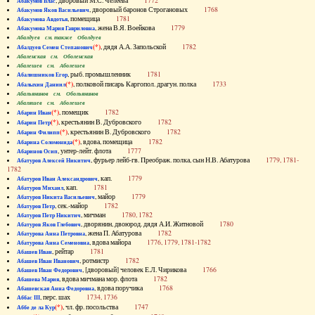
, дворовый М.С. Челеева
1772
Абакумов Влас
, дворовый баронов Строгановых
1768
Абакумов Яков Васильевич
, помещица
1781
Абакумова Авдотья
, жена В.Я. Воейкова
1779
Абакумова Мария Гавриловна
Абалдуев см. также Оболдуев
(*)
, дядя А.А. Запольской
1782
Абалдуев Семен Степанович
Абаленская см. Оболенская
Абалешев см. Аболешев
, рыб. промышленник
1781
Абалишников Егор
(*)
, полковой писарь Каргопол. драгун. полка
1733
Абалыхин Даниил
Абальянинов см. Обольянинов
Абаляшев см. Аболешев
(*)
, помещик
1782
Абарин Иван
(*)
, крестьянин В. Дубровского
1782
Абарин Петр
(*)
, крестьянин В. Дубровского
1782
Абарин Филипп
(*)
, вдова, помещица
1782
Абарина Соломонида
, унтер-лейт. флота
1777
Абаринов Осип
, фурьер лейб-гв. Преображ. полка, сын Н.В. Абатурова
1779, 1781-
Абатуров Алексей Никитич
1782
, кап.
1779
Абатуров Иван Александрович
, кап.
1781
Абатуров Михаил
, майор
1779
Абатуров Никита Васильевич
, сек.-майор
1782
Абатуров Петр
, мичман
1780, 1782
Абатуров Петр Никитич
, дворянин, двоюрод. дядя А.И. Житновой
1780
Абатуров Яков Глебович
, жена П. Абатурова
1782
Абатурова Анна Петровна
, вдова майора
1776, 1779, 1781-1782
Абатурова Анна Семеновна
, рейтар
1781
Абашев Иван
, ротмистр
1782
Абашев Иван Иванович
, [дворовый] человек Е.Л. Чирикова
1766
Абашев Иван Федорович
, вдова мичмана мор. флота
1782
Абашева Мария
, вдова поручика
1768
Абашевская Анна Федоровна
, перс. шах
1734, 1736
Аббас III
(*)
, чл. фр. посольства
1747
Аббе де ла Кур