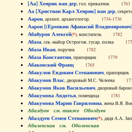
[Аа] Хенрик ван дер
, гол. приказчик
1763
Аа [Христиан Карл Хенрик] ван дер
, секре
Аарон
, архиеп. архангелогор.
1734-1736
Аарон [(Еропкин Афанасий Владимирович)
Абабуров Алексей
(*)
, констапель
1782
Абаза
, сек.-майор Острогож. гусар. полка
17
Абаза Иван
, поручик
1782
Абаза Константин
, прапорщик
1779
Абаковский Франц
1765
Абакулов Евдоким Степанович
, прапор
Абакумов Влас
, дворовый М.С. Челеева
17
Абакумов Яков Васильевич
, дворовый ба
Абакумова Авдотья
, помещица
1781
Абакумова Мария Гавриловна
, жена В.Я.
Абалдуев см. также Оболдуев
Абалдуев Семен Степанович
(*)
, дядя А.А.
Абаленская см. Оболенская