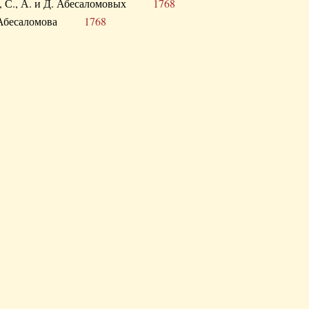
а В., С., А. и Д. Абесаломовых
1768
а И. Абесаломова
1768