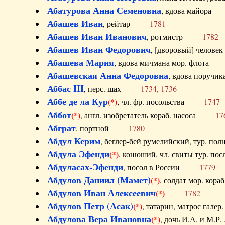
Абатурова Анна Семеновна
, вдова майо
Абашев Иван
, рейтар
1781
Абашев Иван Иванович
, ротмистр
1782
Абашев Иван Федорович
, [дворовый] чело
Абашева Мария
, вдова мичмана мор. флот
Абашевская Анна Федоровна
, вдова пор
Аббас III
, перс. шах
1734, 1736
Аббе де ла Кур
(*)
, чл. фр. посольства
1747
Аббот
(*)
, англ. изобретатель кораб. насоса
17
Абграт
, портной
1780
Абдул Керим
, беглер-бей румелийский, тур. 
Абдула Эфенди
(*)
, конюший, чл. свиты тур.
Абдуласах-Эфенди
, посол в России
1779
Абдулов Даниил (Мамет)
(*)
, солдат мор. ко
Абдулов Иван Алексеевич
(*)
1782
Абдулов Петр (Асак)
(*)
, татарин, матрос га
Абдулова Вера Ивановна
(*)
, дочь И.А. и 