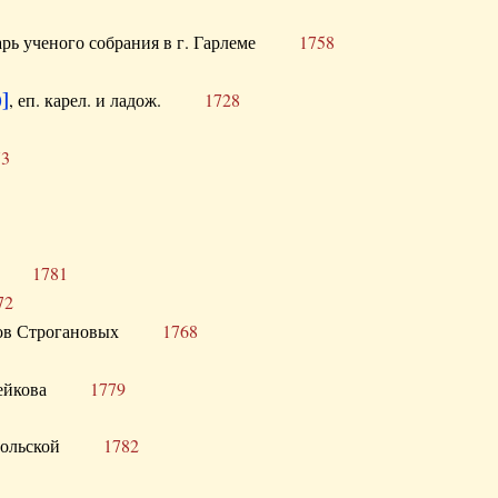
тарь ученого собрания в г. Гарлеме
1758
]
, еп. карел. и ладож.
1728
73
щик
1781
72
ронов Строгановых
1768
 Воейкова
1779
 Запольской
1782