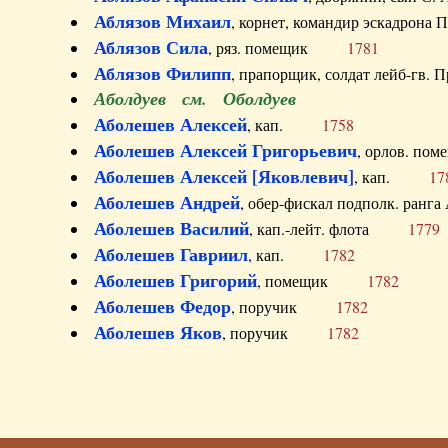
Аблязов Михаил
, корнет, командир эскадрон
Аблязов Сила
, ряз. помещик
1781
Аблязов Филипп
, прапорщик, солдат лейб-г
Аболдуев см. Оболдуев
Аболешев Алексей
, кап.
1758
Аболешев Алексей Григорьевич
, орлов. 
Аболешев Алексей [Яковлевич]
, кап.
17
Аболешев Андрей
, обер-фискал подполк. ра
Аболешев Василий
, кап.-лейт. флота
1779
Аболешев Гавриил
, кап.
1782
Аболешев Григорий
, помещик
1782
Аболешев Федор
, поручик
1782
Аболешев Яков
, поручик
1782