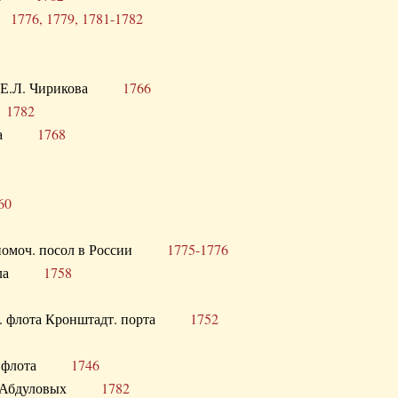
ра
1776, 1779, 1781-1782
век Е.Л. Чирикова
1766
а
1782
учика
1768
60
полномоч. посол в России
1775-1776
 посла
1758
раб. флота Кронштадт. порта
1752
лер. флота
1746
М.Р. Абдуловых
1782