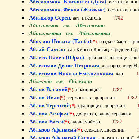
Абесаломова Елизавета (Дуга)
, осетинка, п
Абесаломова Фекла (Жамкис)
, осетинка, пр
Абильгор Серен
, дат. писатель
1782
Абисаломов см. Абесаломов
Абисаломова см. Абесаломова
Абкузин Никита (Танба)
(*)
, солдат Смол. г
Аблай-Салтан
, хан Киргиз-Кайсац. Средне
Аблеев Павел (Юрас)
, артиллер. погонщик,
Аблесимов Денис Петрович
, двоюрод. дяд
Аблесимов Никита Емельянович
, кап.
1
Аблеухов см. Облеухов
Аблов Василий
(*)
, прапорщик
1782
Аблов Иван
(*)
, сержант гв., дворянин
1782
Аблов Терентий
(*)
, прапорщик, дворянин
Аблова Агафья
(*)
, дворянка, вдова сержан
Аблова Васса
(*)
, вдова майора
1782
Аблязов Афанасий
(*)
, сержант, дворянин
Аблязов Афанасий Силыч
, дворянин, сын 