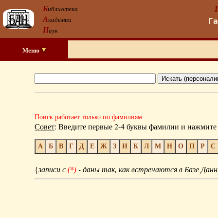
Б
иблиотека
А
кадемии
Г
Н
аук
Меню
Поиск работает только по фамилиям
Совет
: Введите первые 2-4 буквы фамилии и нажмите 
А
Б
В
Г
Д
Е
Ж
З
И
К
Л
М
Н
О
П
Р
С
{
записи с
(*)
- даны так, как встречаются в Базе Данн