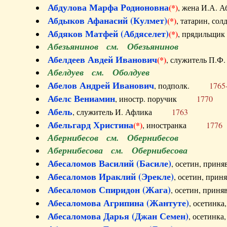
Абдулова Марфа Родионовна
(*)
, жена И.А
Абдыков Афанасий (Кулмет)
(*)
, татарин, с
Абдяков Матфей (Абдяселет)
(*)
, прядильщи
Абезьянинов см. Обезьянинов
Абелдеев Авдей Иванович
(*)
, служитель П
Абелдуев см. Оболдуев
Абелов Андрей Иванович
, подполк.
1765
Абелс Вениамин
, иностр. поручик
1770
Абель
, служитель И. Афлика
1763
Абельгард Христина
(*)
, иностранка
1776
Абернибесов см. Обернибесов
Абернибесова см. Обернибесова
Абесаломов Василий (Басиле)
, осетин, прин
Абесаломов Ираклий (Эрекле)
, осетин, при
Абесаломов Спиридон (Жага)
, осетин, прин
Абесаломова Агрипина (Жантуте)
, осетинк
Абесаломова Дарья (Джан Семен)
, осетинк