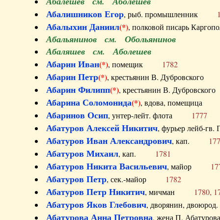
Абалешев см. Аболешев
Абалишников Егор
, рыб. промышленник
Абалыхин Даниил
(*)
, полковой писарь Карг
Абальянинов см. Обольянинов
Абаляшев см. Аболешев
Абарин Иван
(*)
, помещик
1782
Абарин Петр
(*)
, крестьянин В. Дубровског
Абарин Филипп
(*)
, крестьянин В. Дубровс
Абарина Соломонида
(*)
, вдова, помещиц
Абаринов Осип
, унтер-лейт. флота
1777
Абатуров Алексей Никитич
, фурьер лейб-г
Абатуров Иван Александрович
, кап.
17
Абатуров Михаил
, кап.
1781
Абатуров Никита Васильевич
, майор
17
Абатуров Петр
, сек.-майор
1782
Абатуров Петр Никитич
, мичман
1780, 1
Абатуров Яков Глебович
, дворянин, двоюр
Абатурова Анна Петровна
, жена П. Абат