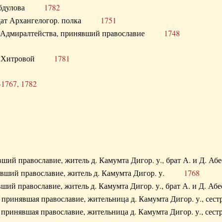
. Абдулова
1782
олдат Архангелогор. полка
1751
к Адмиралтейства, принявший православие
1748
.Ф. Хитровой
1781
-1767, 1782
явший православие, житель д. Камумта Дигор. у., брат А. и 
нявший православие, житель д. Камумта Дигор. у.
1768
явший православие, житель д. Камумта Дигор. у., брат А. и 
а, принявшая православие, жительница д. Камумта Дигор. у.,
а, принявшая православие, жительница д. Камумта Дигор. у.,