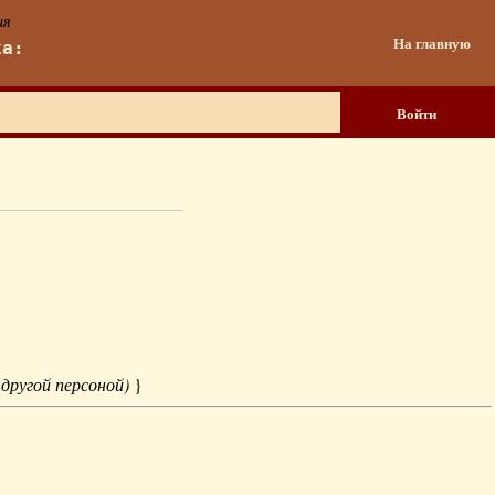
ия
На главную
ка:
Войти
 другой персоной)
}