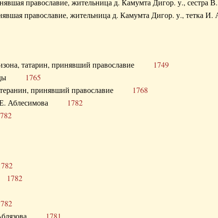
ринявшая православие, жительница д. Камумта Дигор. у., сестр
инявшая православие, жительница д. Камумта Дигор. у., тетк
арнизона, татарин, принявший православие
1749
й Орды
1765
 лютеранин, принявший православие
1768
я Н.Е. Аблесимова
1782
782
1782
та
1782
1782
С. Аблязова
1781