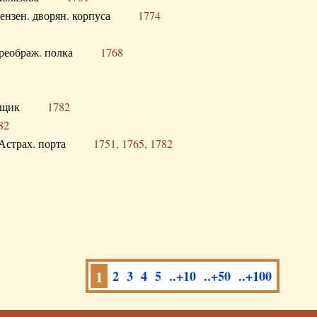
а Пензен. дворян. корпуса
1774
в. Преображ. полка
1768
помещик
1782
82
нга Астрах. порта
1751, 1765, 1782
1
2
3
4
5
..+10
..+50
..+100