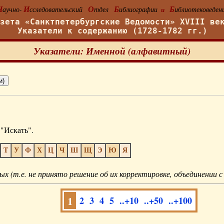
Н
И
О
Б
Б
аучно-
сследовательский
тдел
иблиографии
иблиотековеден
и
азета «Санктпетербургские Ведомости» XVIII ве
Указатели к содержанию (1728-1782 гг.)
Указатели: Именной (алфавитный)
"Искать".
Т
У
Ф
Х
Ц
Ч
Ш
Щ
Э
Ю
Я
ых (т.е. не принято решение об их корректировке, объединении с
1
2
3
4
5
..+10
..+50
..+100