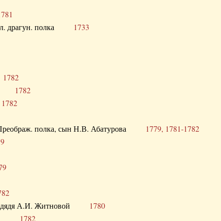
1781
опол. драгун. полка
1733
о
1782
кого
1782
а
1782
в. Преображ. полка, сын Н.В. Абатурова
1779, 1781-1782
79
79
782
од. дядя А.И. Житновой
1780
урова
1782