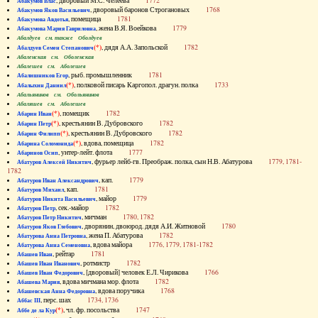
, дворовый М.С. Челеева
1772
Абакумов Влас
, дворовый баронов Строгановых
1768
Абакумов Яков Васильевич
, помещица
1781
Абакумова Авдотья
, жена В.Я. Воейкова
1779
Абакумова Мария Гавриловна
Абалдуев см. также Оболдуев
(*)
, дядя А.А. Запольской
1782
Абалдуев Семен Степанович
Абаленская см. Оболенская
Абалешев см. Аболешев
, рыб. промышленник
1781
Абалишников Егор
(*)
, полковой писарь Каргопол. драгун. полка
1733
Абалыхин Даниил
Абальянинов см. Обольянинов
Абаляшев см. Аболешев
(*)
, помещик
1782
Абарин Иван
(*)
, крестьянин В. Дубровского
1782
Абарин Петр
(*)
, крестьянин В. Дубровского
1782
Абарин Филипп
(*)
, вдова, помещица
1782
Абарина Соломонида
, унтер-лейт. флота
1777
Абаринов Осип
, фурьер лейб-гв. Преображ. полка, сын Н.В. Абатурова
1779, 1781-
Абатуров Алексей Никитич
1782
, кап.
1779
Абатуров Иван Александрович
, кап.
1781
Абатуров Михаил
, майор
1779
Абатуров Никита Васильевич
, сек.-майор
1782
Абатуров Петр
, мичман
1780, 1782
Абатуров Петр Никитич
, дворянин, двоюрод. дядя А.И. Житновой
1780
Абатуров Яков Глебович
, жена П. Абатурова
1782
Абатурова Анна Петровна
, вдова майора
1776, 1779, 1781-1782
Абатурова Анна Семеновна
, рейтар
1781
Абашев Иван
, ротмистр
1782
Абашев Иван Иванович
, [дворовый] человек Е.Л. Чирикова
1766
Абашев Иван Федорович
, вдова мичмана мор. флота
1782
Абашева Мария
, вдова поручика
1768
Абашевская Анна Федоровна
, перс. шах
1734, 1736
Аббас III
(*)
, чл. фр. посольства
1747
Аббе де ла Кур