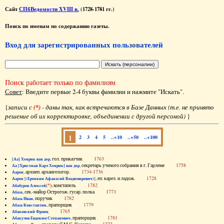
Сайт
СПбВедомости XVIII в.
(1728-1781 гг.)
Поиск по именам по содержанию газеты.
Вход для зарегистрированных пользователей
Поиск работает только по фамилиям
Совет
: Введите первые 2-4 буквы фамилии и нажмите "Искать".
{
записи с
(*)
- даны так, как встречаются в Базе Данных (т.е. не принято
решение об их корректировке, объединении с другой персоной)
}
1
2
3
4
5
..+10
..+50
..+100
, гол. приказчик
1763
[Аа] Хенрик ван дер
, секретарь ученого собрания в г. Гарлеме
1758
Аа [Христиан Карл Хенрик] ван дер
, архиеп. архангелогор.
1734-1736
Аарон
, еп. карел. и ладож.
1728
Аарон [(Еропкин Афанасий Владимирович)]
(*)
, констапель
1782
Абабуров Алексей
, сек.-майор Острогож. гусар. полка
1773
Абаза
, поручик
1782
Абаза Иван
, прапорщик
1779
Абаза Константин
1765
Абаковский Франц
, прапорщик
1781
Абакулов Евдоким Степанович