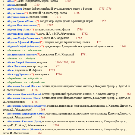
(*)
, англ. изобретатель кораб. насоса
1760
Аббот
, портной
1780
Абграт
, беглер-бей румелийский, тур. полномоч. посол в России
1775-1776
Абдул Керим
(*)
, конюший, чл. свиты тур. посла
1758
Абдула Эфенди
, посол в России
1779
Абдуласах-Эфенди
(*)
, солдат мор. кораб. флота Кронштадт. порта
1752
Абдулов Даниил (Мамет)
(*)
1782
Абдулов Иван Алексеевич
(*)
, татарин, матрос галер. флота
1746
Абдулов Петр (Асак)
(*)
, дочь И.А. и М.Р. Абдуловых
1782
Абдулова Вера Ивановна
(*)
, жена И.А. Абдулова
1782
Абдулова Марфа Родионовна
(*)
, татарин, солдат Архангелогор. полка
1751
Абдыков Афанасий (Кулмет)
(*)
, прядильщик Адмиралтейства, принявший православие
1748
Абдяков Матфей (Абдяселет)
Абезьянинов см. Обезьянинов
(*)
, служитель П.Ф. Хитровой
1781
Абелдеев Авдей Иванович
Абелдуев см. Оболдуев
, подполк.
1765-1767, 1782
Абелов Андрей Иванович
, иностр. поручик
1770
Абелс Вениамин
, служитель И. Афлика
1763
Абель
(*)
, иностранка
1776
Абельгард Христина
Абернибесов см. Обернибесов
Абернибесова см. Обернибесова
, осетин, принявший православие, житель д. Камумта Дигор. у., брат А. и
Абесаломов Василий (Басиле)
Д. Абесаломовых
1768
, осетин, принявший православие, житель д. Камумта Дигор. у.
1768
Абесаломов Ираклий (Эрекле)
, осетин, принявший православие, житель д. Камумта Дигор. у., брат А. и
Абесаломов Спиридон (Жага)
Д. Абесаломовых
1768
, осетинка, принявшая православие, жительница д. Камумта Дигор. у.,
Абесаломова Агрипина (Жантуте)
сестра Д. Абесаломовой
1768
, осетинка, принявшая православие, жительница д. Камумта Дигор. у.,
Абесаломова Дарья (Джан Семен)
сестра А. Абесаломовой
1768
, осетинка, принявшая православие, жительница д. Камумта Дигор. у.,
Абесаломова Елизавета (Дуга)
сестра В., С., А. и Д. Абесаломовых
1768
, осетинка, принявшая православие, жительница д. Камумта Дигор. у.,
Абесаломова Фекла (Жамкис)
тетка И. Абесаломова
1768