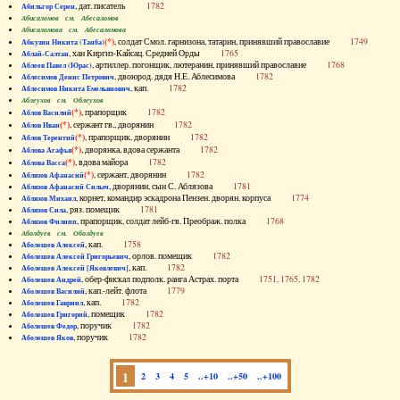
, дат. писатель
1782
Абильгор Серен
Абисаломов см. Абесаломов
Абисаломова см. Абесаломова
(*)
, солдат Смол. гарнизона, татарин, принявший православие
1749
Абкузин Никита (Танба)
, хан Киргиз-Кайсац. Средней Орды
1765
Аблай-Салтан
, артиллер. погонщик, лютеранин, принявший православие
1768
Аблеев Павел (Юрас)
, двоюрод. дядя Н.Е. Аблесимова
1782
Аблесимов Денис Петрович
, кап.
1782
Аблесимов Никита Емельянович
Аблеухов см. Облеухов
(*)
, прапорщик
1782
Аблов Василий
(*)
, сержант гв., дворянин
1782
Аблов Иван
(*)
, прапорщик, дворянин
1782
Аблов Терентий
(*)
, дворянка, вдова сержанта
1782
Аблова Агафья
(*)
, вдова майора
1782
Аблова Васса
(*)
, сержант, дворянин
1782
Аблязов Афанасий
, дворянин, сын С. Аблязова
1781
Аблязов Афанасий Силыч
, корнет, командир эскадрона Пензен. дворян. корпуса
1774
Аблязов Михаил
, ряз. помещик
1781
Аблязов Сила
, прапорщик, солдат лейб-гв. Преображ. полка
1768
Аблязов Филипп
Аболдуев см. Оболдуев
, кап.
1758
Аболешев Алексей
, орлов. помещик
1782
Аболешев Алексей Григорьевич
, кап.
1782
Аболешев Алексей [Яковлевич]
, обер-фискал подполк. ранга Астрах. порта
1751, 1765, 1782
Аболешев Андрей
, кап.-лейт. флота
1779
Аболешев Василий
, кап.
1782
Аболешев Гавриил
, помещик
1782
Аболешев Григорий
, поручик
1782
Аболешев Федор
, поручик
1782
Аболешев Яков
1
2
3
4
5
..+10
..+50
..+100