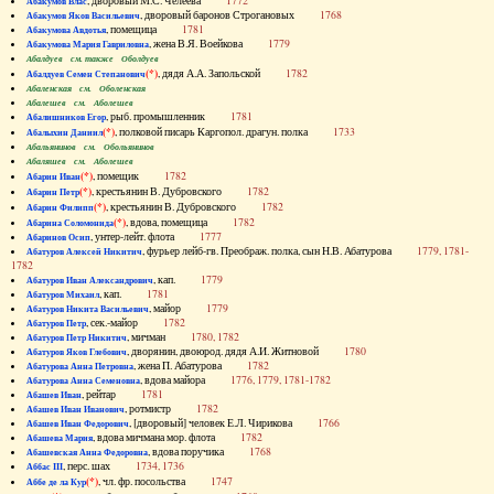
, дворовый М.С. Челеева
1772
Абакумов Влас
, дворовый баронов Строгановых
1768
Абакумов Яков Васильевич
, помещица
1781
Абакумова Авдотья
, жена В.Я. Воейкова
1779
Абакумова Мария Гавриловна
Абалдуев см. также Оболдуев
(*)
, дядя А.А. Запольской
1782
Абалдуев Семен Степанович
Абаленская см. Оболенская
Абалешев см. Аболешев
, рыб. промышленник
1781
Абалишников Егор
(*)
, полковой писарь Каргопол. драгун. полка
1733
Абалыхин Даниил
Абальянинов см. Обольянинов
Абаляшев см. Аболешев
(*)
, помещик
1782
Абарин Иван
(*)
, крестьянин В. Дубровского
1782
Абарин Петр
(*)
, крестьянин В. Дубровского
1782
Абарин Филипп
(*)
, вдова, помещица
1782
Абарина Соломонида
, унтер-лейт. флота
1777
Абаринов Осип
, фурьер лейб-гв. Преображ. полка, сын Н.В. Абатурова
1779, 1781-
Абатуров Алексей Никитич
1782
, кап.
1779
Абатуров Иван Александрович
, кап.
1781
Абатуров Михаил
, майор
1779
Абатуров Никита Васильевич
, сек.-майор
1782
Абатуров Петр
, мичман
1780, 1782
Абатуров Петр Никитич
, дворянин, двоюрод. дядя А.И. Житновой
1780
Абатуров Яков Глебович
, жена П. Абатурова
1782
Абатурова Анна Петровна
, вдова майора
1776, 1779, 1781-1782
Абатурова Анна Семеновна
, рейтар
1781
Абашев Иван
, ротмистр
1782
Абашев Иван Иванович
, [дворовый] человек Е.Л. Чирикова
1766
Абашев Иван Федорович
, вдова мичмана мор. флота
1782
Абашева Мария
, вдова поручика
1768
Абашевская Анна Федоровна
, перс. шах
1734, 1736
Аббас III
(*)
, чл. фр. посольства
1747
Аббе де ла Кур