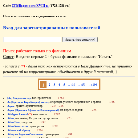
Сайт
СПбВедомости XVIII в.
(1728-1781 гг.)
Поиск по именам по содержанию газеты.
Вход для зарегистрированных пользователей
Поиск работает только по фамилиям
Совет
: Введите первые 2-4 буквы фамилии и нажмите "Искать".
{
записи с
(*)
- даны так, как встречаются в Базе Данных (т.е. не принято
решение об их корректировке, объединении с другой персоной)
}
1
2
3
4
5
..+10
..+50
..+100
, гол. приказчик
1763
[Аа] Хенрик ван дер
, секретарь ученого собрания в г. Гарлеме
1758
Аа [Христиан Карл Хенрик] ван дер
, архиеп. архангелогор.
1734-1736
Аарон
, еп. карел. и ладож.
1728
Аарон [(Еропкин Афанасий Владимирович)]
(*)
, констапель
1782
Абабуров Алексей
, сек.-майор Острогож. гусар. полка
1773
Абаза
, поручик
1782
Абаза Иван
, прапорщик
1779
Абаза Константин
1765
Абаковский Франц
, прапорщик
1781
Абакулов Евдоким Степанович