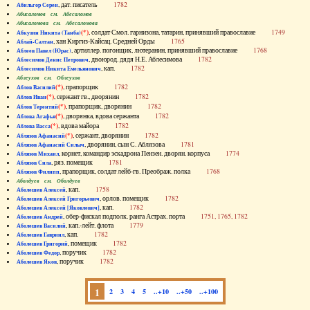
, дат. писатель
1782
Абильгор Серен
Абисаломов см. Абесаломов
Абисаломова см. Абесаломова
(*)
, солдат Смол. гарнизона, татарин, принявший православие
1749
Абкузин Никита (Танба)
, хан Киргиз-Кайсац. Средней Орды
1765
Аблай-Салтан
, артиллер. погонщик, лютеранин, принявший православие
1768
Аблеев Павел (Юрас)
, двоюрод. дядя Н.Е. Аблесимова
1782
Аблесимов Денис Петрович
, кап.
1782
Аблесимов Никита Емельянович
Аблеухов см. Облеухов
(*)
, прапорщик
1782
Аблов Василий
(*)
, сержант гв., дворянин
1782
Аблов Иван
(*)
, прапорщик, дворянин
1782
Аблов Терентий
(*)
, дворянка, вдова сержанта
1782
Аблова Агафья
(*)
, вдова майора
1782
Аблова Васса
(*)
, сержант, дворянин
1782
Аблязов Афанасий
, дворянин, сын С. Аблязова
1781
Аблязов Афанасий Силыч
, корнет, командир эскадрона Пензен. дворян. корпуса
1774
Аблязов Михаил
, ряз. помещик
1781
Аблязов Сила
, прапорщик, солдат лейб-гв. Преображ. полка
1768
Аблязов Филипп
Аболдуев см. Оболдуев
, кап.
1758
Аболешев Алексей
, орлов. помещик
1782
Аболешев Алексей Григорьевич
, кап.
1782
Аболешев Алексей [Яковлевич]
, обер-фискал подполк. ранга Астрах. порта
1751, 1765, 1782
Аболешев Андрей
, кап.-лейт. флота
1779
Аболешев Василий
, кап.
1782
Аболешев Гавриил
, помещик
1782
Аболешев Григорий
, поручик
1782
Аболешев Федор
, поручик
1782
Аболешев Яков
1
2
3
4
5
..+10
..+50
..+100