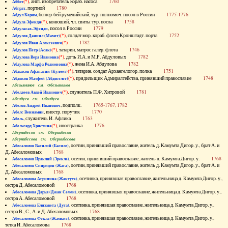
(*)
, англ. изобретатель кораб. насоса
1760
Аббот
, портной
1780
Абграт
, беглер-бей румелийский, тур. полномоч. посол в России
1775-1776
Абдул Керим
(*)
, конюший, чл. свиты тур. посла
1758
Абдула Эфенди
, посол в России
1779
Абдуласах-Эфенди
(*)
, солдат мор. кораб. флота Кронштадт. порта
1752
Абдулов Даниил (Мамет)
(*)
1782
Абдулов Иван Алексеевич
(*)
, татарин, матрос галер. флота
1746
Абдулов Петр (Асак)
(*)
, дочь И.А. и М.Р. Абдуловых
1782
Абдулова Вера Ивановна
(*)
, жена И.А. Абдулова
1782
Абдулова Марфа Родионовна
(*)
, татарин, солдат Архангелогор. полка
1751
Абдыков Афанасий (Кулмет)
(*)
, прядильщик Адмиралтейства, принявший православие
1748
Абдяков Матфей (Абдяселет)
Абезьянинов см. Обезьянинов
(*)
, служитель П.Ф. Хитровой
1781
Абелдеев Авдей Иванович
Абелдуев см. Оболдуев
, подполк.
1765-1767, 1782
Абелов Андрей Иванович
, иностр. поручик
1770
Абелс Вениамин
, служитель И. Афлика
1763
Абель
(*)
, иностранка
1776
Абельгард Христина
Абернибесов см. Обернибесов
Абернибесова см. Обернибесова
, осетин, принявший православие, житель д. Камумта Дигор. у., брат А. и
Абесаломов Василий (Басиле)
Д. Абесаломовых
1768
, осетин, принявший православие, житель д. Камумта Дигор. у.
1768
Абесаломов Ираклий (Эрекле)
, осетин, принявший православие, житель д. Камумта Дигор. у., брат А. и
Абесаломов Спиридон (Жага)
Д. Абесаломовых
1768
, осетинка, принявшая православие, жительница д. Камумта Дигор. у.,
Абесаломова Агрипина (Жантуте)
сестра Д. Абесаломовой
1768
, осетинка, принявшая православие, жительница д. Камумта Дигор. у.,
Абесаломова Дарья (Джан Семен)
сестра А. Абесаломовой
1768
, осетинка, принявшая православие, жительница д. Камумта Дигор. у.,
Абесаломова Елизавета (Дуга)
сестра В., С., А. и Д. Абесаломовых
1768
, осетинка, принявшая православие, жительница д. Камумта Дигор. у.,
Абесаломова Фекла (Жамкис)
тетка И. Абесаломова
1768