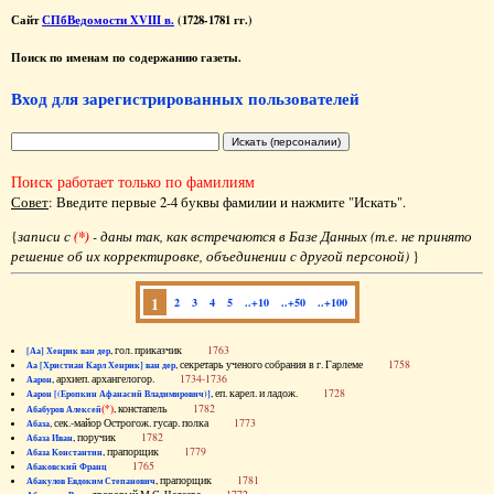
Сайт
СПбВедомости XVIII в.
(1728-1781 гг.)
Поиск по именам по содержанию газеты.
Вход для зарегистрированных пользователей
Поиск работает только по фамилиям
Совет
: Введите первые 2-4 буквы фамилии и нажмите "Искать".
{
записи с
(*)
- даны так, как встречаются в Базе Данных (т.е. не принято
решение об их корректировке, объединении с другой персоной)
}
1
2
3
4
5
..+10
..+50
..+100
, гол. приказчик
1763
[Аа] Хенрик ван дер
, секретарь ученого собрания в г. Гарлеме
1758
Аа [Христиан Карл Хенрик] ван дер
, архиеп. архангелогор.
1734-1736
Аарон
, еп. карел. и ладож.
1728
Аарон [(Еропкин Афанасий Владимирович)]
(*)
, констапель
1782
Абабуров Алексей
, сек.-майор Острогож. гусар. полка
1773
Абаза
, поручик
1782
Абаза Иван
, прапорщик
1779
Абаза Константин
1765
Абаковский Франц
, прапорщик
1781
Абакулов Евдоким Степанович