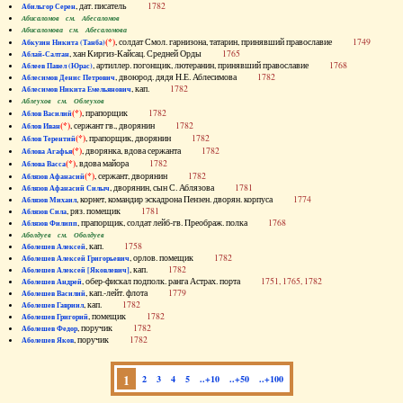
, дат. писатель
1782
Абильгор Серен
Абисаломов см. Абесаломов
Абисаломова см. Абесаломова
(*)
, солдат Смол. гарнизона, татарин, принявший православие
1749
Абкузин Никита (Танба)
, хан Киргиз-Кайсац. Средней Орды
1765
Аблай-Салтан
, артиллер. погонщик, лютеранин, принявший православие
1768
Аблеев Павел (Юрас)
, двоюрод. дядя Н.Е. Аблесимова
1782
Аблесимов Денис Петрович
, кап.
1782
Аблесимов Никита Емельянович
Аблеухов см. Облеухов
(*)
, прапорщик
1782
Аблов Василий
(*)
, сержант гв., дворянин
1782
Аблов Иван
(*)
, прапорщик, дворянин
1782
Аблов Терентий
(*)
, дворянка, вдова сержанта
1782
Аблова Агафья
(*)
, вдова майора
1782
Аблова Васса
(*)
, сержант, дворянин
1782
Аблязов Афанасий
, дворянин, сын С. Аблязова
1781
Аблязов Афанасий Силыч
, корнет, командир эскадрона Пензен. дворян. корпуса
1774
Аблязов Михаил
, ряз. помещик
1781
Аблязов Сила
, прапорщик, солдат лейб-гв. Преображ. полка
1768
Аблязов Филипп
Аболдуев см. Оболдуев
, кап.
1758
Аболешев Алексей
, орлов. помещик
1782
Аболешев Алексей Григорьевич
, кап.
1782
Аболешев Алексей [Яковлевич]
, обер-фискал подполк. ранга Астрах. порта
1751, 1765, 1782
Аболешев Андрей
, кап.-лейт. флота
1779
Аболешев Василий
, кап.
1782
Аболешев Гавриил
, помещик
1782
Аболешев Григорий
, поручик
1782
Аболешев Федор
, поручик
1782
Аболешев Яков
1
2
3
4
5
..+10
..+50
..+100