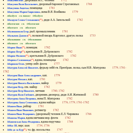
, дворовый М.С. Челеева
1772
Абакумов Влас
, дворовый баронов Строгановых
1768
Абакумов Яков Васильевич
, помещица
1781
Абакумова Авдотья
, жена В.Я. Воейкова
1779
Абакумова Мария Гавриловна
Абалдуев см. также Оболдуев
(*)
, дядя А.А. Запольской
1782
Абалдуев Семен Степанович
Абаленская см. Оболенская
Абалешев см. Аболешев
, рыб. промышленник
1781
Абалишников Егор
(*)
, полковой писарь Каргопол. драгун. полка
1733
Абалыхин Даниил
Абальянинов см. Обольянинов
Абаляшев см. Аболешев
(*)
, помещик
1782
Абарин Иван
(*)
, крестьянин В. Дубровского
1782
Абарин Петр
(*)
, крестьянин В. Дубровского
1782
Абарин Филипп
(*)
, вдова, помещица
1782
Абарина Соломонида
, унтер-лейт. флота
1777
Абаринов Осип
, фурьер лейб-гв. Преображ. полка, сын Н.В. Абатурова
1779, 1781-
Абатуров Алексей Никитич
1782
, кап.
1779
Абатуров Иван Александрович
, кап.
1781
Абатуров Михаил
, майор
1779
Абатуров Никита Васильевич
, сек.-майор
1782
Абатуров Петр
, мичман
1780, 1782
Абатуров Петр Никитич
, дворянин, двоюрод. дядя А.И. Житновой
1780
Абатуров Яков Глебович
, жена П. Абатурова
1782
Абатурова Анна Петровна
, вдова майора
1776, 1779, 1781-1782
Абатурова Анна Семеновна
, рейтар
1781
Абашев Иван
, ротмистр
1782
Абашев Иван Иванович
, [дворовый] человек Е.Л. Чирикова
1766
Абашев Иван Федорович
, вдова мичмана мор. флота
1782
Абашева Мария
, вдова поручика
1768
Абашевская Анна Федоровна
, перс. шах
1734, 1736
Аббас III
(*)
, чл. фр. посольства
1747
Аббе де ла Кур