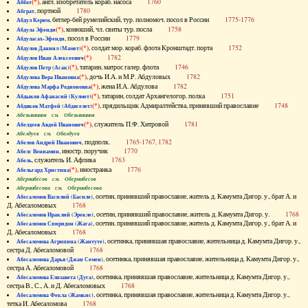
(*)
, англ. изобретатель кораб. насоса
1760
Аббот
, портной
1780
Абграт
, беглер-бей румелийский, тур. полномоч. посол в России
1775-1776
Абдул Керим
(*)
, конюший, чл. свиты тур. посла
1758
Абдула Эфенди
, посол в России
1779
Абдуласах-Эфенди
(*)
, солдат мор. кораб. флота Кронштадт. порта
1752
Абдулов Даниил (Мамет)
(*)
1782
Абдулов Иван Алексеевич
(*)
, татарин, матрос галер. флота
1746
Абдулов Петр (Асак)
(*)
, дочь И.А. и М.Р. Абдуловых
1782
Абдулова Вера Ивановна
(*)
, жена И.А. Абдулова
1782
Абдулова Марфа Родионовна
(*)
, татарин, солдат Архангелогор. полка
1751
Абдыков Афанасий (Кулмет)
(*)
, прядильщик Адмиралтейства, принявший православие
1748
Абдяков Матфей (Абдяселет)
Абезьянинов см. Обезьянинов
(*)
, служитель П.Ф. Хитровой
1781
Абелдеев Авдей Иванович
Абелдуев см. Оболдуев
, подполк.
1765-1767, 1782
Абелов Андрей Иванович
, иностр. поручик
1770
Абелс Вениамин
, служитель И. Афлика
1763
Абель
(*)
, иностранка
1776
Абельгард Христина
Абернибесов см. Обернибесов
Абернибесова см. Обернибесова
, осетин, принявший православие, житель д. Камумта Дигор. у., брат А. и
Абесаломов Василий (Басиле)
Д. Абесаломовых
1768
, осетин, принявший православие, житель д. Камумта Дигор. у.
1768
Абесаломов Ираклий (Эрекле)
, осетин, принявший православие, житель д. Камумта Дигор. у., брат А. и
Абесаломов Спиридон (Жага)
Д. Абесаломовых
1768
, осетинка, принявшая православие, жительница д. Камумта Дигор. у.,
Абесаломова Агрипина (Жантуте)
сестра Д. Абесаломовой
1768
, осетинка, принявшая православие, жительница д. Камумта Дигор. у.,
Абесаломова Дарья (Джан Семен)
сестра А. Абесаломовой
1768
, осетинка, принявшая православие, жительница д. Камумта Дигор. у.,
Абесаломова Елизавета (Дуга)
сестра В., С., А. и Д. Абесаломовых
1768
, осетинка, принявшая православие, жительница д. Камумта Дигор. у.,
Абесаломова Фекла (Жамкис)
тетка И. Абесаломова
1768