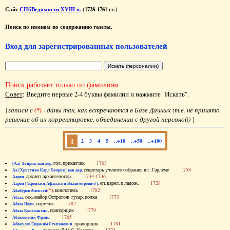
Сайт
СПбВедомости XVIII в.
(1728-1781 гг.)
Поиск по именам по содержанию газеты.
Вход для зарегистрированных пользователей
Поиск работает только по фамилиям
Совет
: Введите первые 2-4 буквы фамилии и нажмите "Искать".
{
записи с
(*)
- даны так, как встречаются в Базе Данных (т.е. не принято
решение об их корректировке, объединении с другой персоной)
}
1
2
3
4
5
..+10
..+50
..+100
, гол. приказчик
1763
[Аа] Хенрик ван дер
, секретарь ученого собрания в г. Гарлеме
1758
Аа [Христиан Карл Хенрик] ван дер
, архиеп. архангелогор.
1734-1736
Аарон
, еп. карел. и ладож.
1728
Аарон [(Еропкин Афанасий Владимирович)]
(*)
, констапель
1782
Абабуров Алексей
, сек.-майор Острогож. гусар. полка
1773
Абаза
, поручик
1782
Абаза Иван
, прапорщик
1779
Абаза Константин
1765
Абаковский Франц
, прапорщик
1781
Абакулов Евдоким Степанович