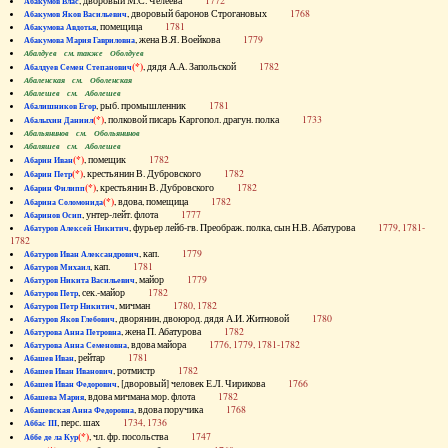
, дворовый М.С. Челеева
1772
Абакумов Влас
, дворовый баронов Строгановых
1768
Абакумов Яков Васильевич
, помещица
1781
Абакумова Авдотья
, жена В.Я. Воейкова
1779
Абакумова Мария Гавриловна
Абалдуев см. также Оболдуев
(*)
, дядя А.А. Запольской
1782
Абалдуев Семен Степанович
Абаленская см. Оболенская
Абалешев см. Аболешев
, рыб. промышленник
1781
Абалишников Егор
(*)
, полковой писарь Каргопол. драгун. полка
1733
Абалыхин Даниил
Абальянинов см. Обольянинов
Абаляшев см. Аболешев
(*)
, помещик
1782
Абарин Иван
(*)
, крестьянин В. Дубровского
1782
Абарин Петр
(*)
, крестьянин В. Дубровского
1782
Абарин Филипп
(*)
, вдова, помещица
1782
Абарина Соломонида
, унтер-лейт. флота
1777
Абаринов Осип
, фурьер лейб-гв. Преображ. полка, сын Н.В. Абатурова
1779, 1781-
Абатуров Алексей Никитич
1782
, кап.
1779
Абатуров Иван Александрович
, кап.
1781
Абатуров Михаил
, майор
1779
Абатуров Никита Васильевич
, сек.-майор
1782
Абатуров Петр
, мичман
1780, 1782
Абатуров Петр Никитич
, дворянин, двоюрод. дядя А.И. Житновой
1780
Абатуров Яков Глебович
, жена П. Абатурова
1782
Абатурова Анна Петровна
, вдова майора
1776, 1779, 1781-1782
Абатурова Анна Семеновна
, рейтар
1781
Абашев Иван
, ротмистр
1782
Абашев Иван Иванович
, [дворовый] человек Е.Л. Чирикова
1766
Абашев Иван Федорович
, вдова мичмана мор. флота
1782
Абашева Мария
, вдова поручика
1768
Абашевская Анна Федоровна
, перс. шах
1734, 1736
Аббас III
(*)
, чл. фр. посольства
1747
Аббе де ла Кур