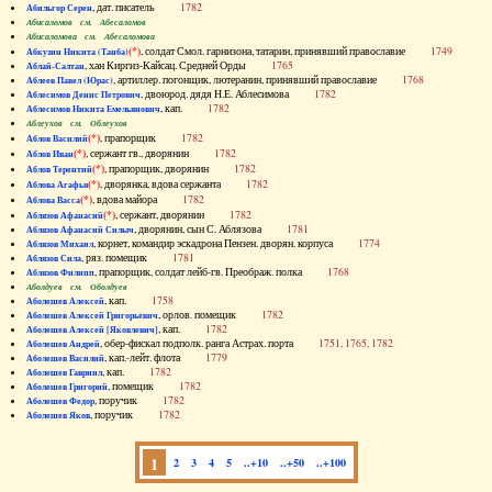
, дат. писатель
1782
Абильгор Серен
Абисаломов см. Абесаломов
Абисаломова см. Абесаломова
(*)
, солдат Смол. гарнизона, татарин, принявший православие
1749
Абкузин Никита (Танба)
, хан Киргиз-Кайсац. Средней Орды
1765
Аблай-Салтан
, артиллер. погонщик, лютеранин, принявший православие
1768
Аблеев Павел (Юрас)
, двоюрод. дядя Н.Е. Аблесимова
1782
Аблесимов Денис Петрович
, кап.
1782
Аблесимов Никита Емельянович
Аблеухов см. Облеухов
(*)
, прапорщик
1782
Аблов Василий
(*)
, сержант гв., дворянин
1782
Аблов Иван
(*)
, прапорщик, дворянин
1782
Аблов Терентий
(*)
, дворянка, вдова сержанта
1782
Аблова Агафья
(*)
, вдова майора
1782
Аблова Васса
(*)
, сержант, дворянин
1782
Аблязов Афанасий
, дворянин, сын С. Аблязова
1781
Аблязов Афанасий Силыч
, корнет, командир эскадрона Пензен. дворян. корпуса
1774
Аблязов Михаил
, ряз. помещик
1781
Аблязов Сила
, прапорщик, солдат лейб-гв. Преображ. полка
1768
Аблязов Филипп
Аболдуев см. Оболдуев
, кап.
1758
Аболешев Алексей
, орлов. помещик
1782
Аболешев Алексей Григорьевич
, кап.
1782
Аболешев Алексей [Яковлевич]
, обер-фискал подполк. ранга Астрах. порта
1751, 1765, 1782
Аболешев Андрей
, кап.-лейт. флота
1779
Аболешев Василий
, кап.
1782
Аболешев Гавриил
, помещик
1782
Аболешев Григорий
, поручик
1782
Аболешев Федор
, поручик
1782
Аболешев Яков
1
2
3
4
5
..+10
..+50
..+100