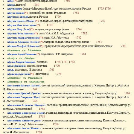
(*)
, англ. изобретатель кораб. насоса
1760
Аббот
, портной
1780
Абграт
, беглер-бей румелийский, тур. полномоч. посол в России
1775-1776
Абдул Керим
(*)
, конюший, чл. свиты тур. посла
1758
Абдула Эфенди
, посол в России
1779
Абдуласах-Эфенди
(*)
, солдат мор. кораб. флота Кронштадт. порта
1752
Абдулов Даниил (Мамет)
(*)
1782
Абдулов Иван Алексеевич
(*)
, татарин, матрос галер. флота
1746
Абдулов Петр (Асак)
(*)
, дочь И.А. и М.Р. Абдуловых
1782
Абдулова Вера Ивановна
(*)
, жена И.А. Абдулова
1782
Абдулова Марфа Родионовна
(*)
, татарин, солдат Архангелогор. полка
1751
Абдыков Афанасий (Кулмет)
(*)
, прядильщик Адмиралтейства, принявший православие
1748
Абдяков Матфей (Абдяселет)
Абезьянинов см. Обезьянинов
(*)
, служитель П.Ф. Хитровой
1781
Абелдеев Авдей Иванович
Абелдуев см. Оболдуев
, подполк.
1765-1767, 1782
Абелов Андрей Иванович
, иностр. поручик
1770
Абелс Вениамин
, служитель И. Афлика
1763
Абель
(*)
, иностранка
1776
Абельгард Христина
Абернибесов см. Обернибесов
Абернибесова см. Обернибесова
, осетин, принявший православие, житель д. Камумта Дигор. у., брат А. и
Абесаломов Василий (Басиле)
Д. Абесаломовых
1768
, осетин, принявший православие, житель д. Камумта Дигор. у.
1768
Абесаломов Ираклий (Эрекле)
, осетин, принявший православие, житель д. Камумта Дигор. у., брат А. и
Абесаломов Спиридон (Жага)
Д. Абесаломовых
1768
, осетинка, принявшая православие, жительница д. Камумта Дигор. у.,
Абесаломова Агрипина (Жантуте)
сестра Д. Абесаломовой
1768
, осетинка, принявшая православие, жительница д. Камумта Дигор. у.,
Абесаломова Дарья (Джан Семен)
сестра А. Абесаломовой
1768
, осетинка, принявшая православие, жительница д. Камумта Дигор. у.,
Абесаломова Елизавета (Дуга)
сестра В., С., А. и Д. Абесаломовых
1768
, осетинка, принявшая православие, жительница д. Камумта Дигор. у.,
Абесаломова Фекла (Жамкис)
тетка И. Абесаломова
1768