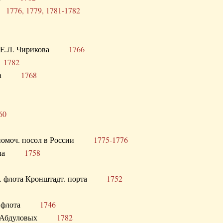
ра
1776, 1779, 1781-1782
век Е.Л. Чирикова
1766
а
1782
учика
1768
60
полномоч. посол в России
1775-1776
 посла
1758
раб. флота Кронштадт. порта
1752
лер. флота
1746
М.Р. Абдуловых
1782