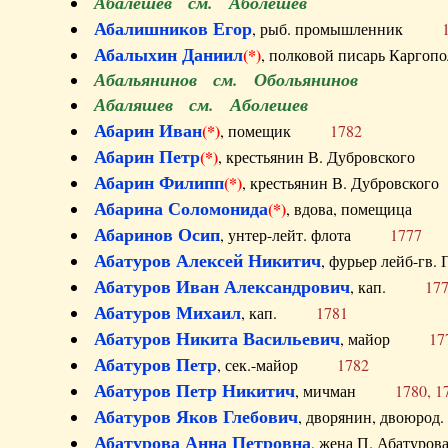
Абалешев см. Аболешев
Абалишников Егор
, рыб. промышленник
Абалыхин Даниил
(*)
, полковой писарь Карг
Абальянинов см. Обольянинов
Абаляшев см. Аболешев
Абарин Иван
(*)
, помещик
1782
Абарин Петр
(*)
, крестьянин В. Дубровског
Абарин Филипп
(*)
, крестьянин В. Дубровс
Абарина Соломонида
(*)
, вдова, помещиц
Абаринов Осип
, унтер-лейт. флота
1777
Абатуров Алексей Никитич
, фурьер лейб-г
Абатуров Иван Александрович
, кап.
17
Абатуров Михаил
, кап.
1781
Абатуров Никита Васильевич
, майор
17
Абатуров Петр
, сек.-майор
1782
Абатуров Петр Никитич
, мичман
1780, 1
Абатуров Яков Глебович
, дворянин, двоюр
Абатурова Анна Петровна
, жена П. Абат