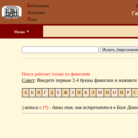
Б
иблиотека
А
кадемии
Г
Н
аук
Меню
Поиск работает только по фамилиям
Совет
: Введите первые 2-4 буквы фамилии и нажмите 
А
Б
В
Г
Д
Е
Ж
З
И
К
Л
М
Н
О
П
Р
С
{
записи с
(*)
- даны так, как встречаются в Базе Данн