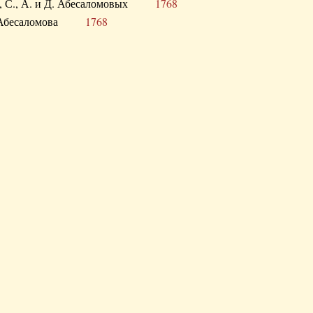
а В., С., А. и Д. Абесаломовых
1768
а И. Абесаломова
1768