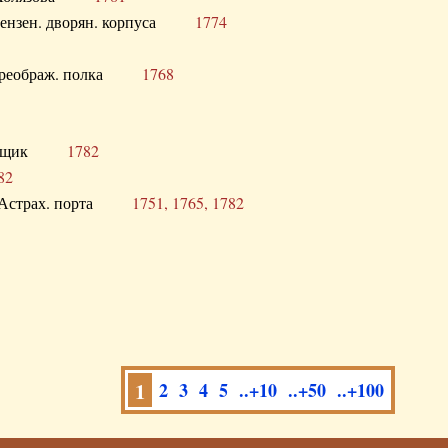
а Пензен. дворян. корпуса
1774
в. Преображ. полка
1768
помещик
1782
82
нга Астрах. порта
1751, 1765, 1782
1
2
3
4
5
..+10
..+50
..+100