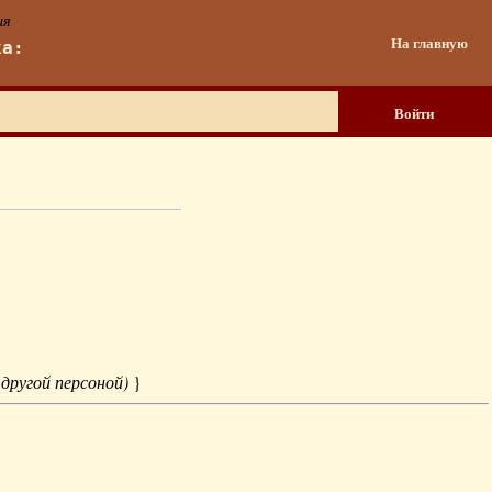
ия
На главную
ка:
Войти
 другой персоной)
}