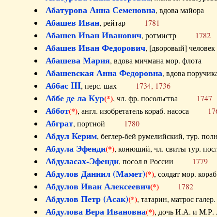
Абатурова Анна Семеновна
, вдова майо
Абашев Иван
, рейтар
1781
Абашев Иван Иванович
, ротмистр
1782
Абашев Иван Федорович
, [дворовый] чело
Абашева Мария
, вдова мичмана мор. флот
Абашевская Анна Федоровна
, вдова пор
Аббас III
, перс. шах
1734, 1736
Аббе де ла Кур
(*)
, чл. фр. посольства
1747
Аббот
(*)
, англ. изобретатель кораб. насоса
17
Абграт
, портной
1780
Абдул Керим
, беглер-бей румелийский, тур. 
Абдула Эфенди
(*)
, конюший, чл. свиты тур.
Абдуласах-Эфенди
, посол в России
1779
Абдулов Даниил (Мамет)
(*)
, солдат мор. ко
Абдулов Иван Алексеевич
(*)
1782
Абдулов Петр (Асак)
(*)
, татарин, матрос га
Абдулова Вера Ивановна
(*)
, дочь И.А. и 