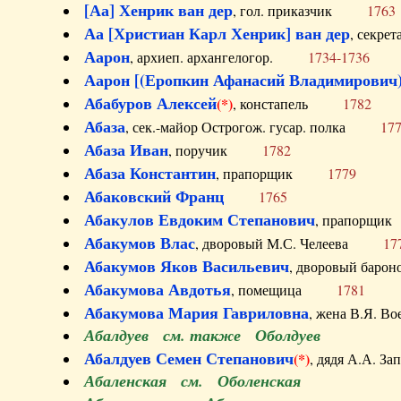
[Аа] Хенрик ван дер
, гол. приказчик
1763
Аа [Христиан Карл Хенрик] ван дер
, секре
Аарон
, архиеп. архангелогор.
1734-1736
Аарон [(Еропкин Афанасий Владимирович)
Абабуров Алексей
(*)
, констапель
1782
Абаза
, сек.-майор Острогож. гусар. полка
17
Абаза Иван
, поручик
1782
Абаза Константин
, прапорщик
1779
Абаковский Франц
1765
Абакулов Евдоким Степанович
, прапор
Абакумов Влас
, дворовый М.С. Челеева
17
Абакумов Яков Васильевич
, дворовый ба
Абакумова Авдотья
, помещица
1781
Абакумова Мария Гавриловна
, жена В.Я.
Абалдуев см. также Оболдуев
Абалдуев Семен Степанович
(*)
, дядя А.А.
Абаленская см. Оболенская