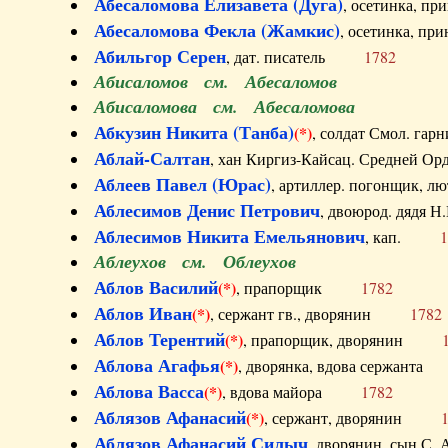
Абесаломова Елизавета (Дуга)
, осетинка, п
Абесаломова Фекла (Жамкис)
, осетинка, пр
Абильгор Серен
, дат. писатель
1782
Абисаломов см. Абесаломов
Абисаломова см. Абесаломова
Абкузин Никита (Танба)
(*)
, солдат Смол. г
Аблай-Салтан
, хан Киргиз-Кайсац. Средне
Аблеев Павел (Юрас)
, артиллер. погонщик,
Аблесимов Денис Петрович
, двоюрод. дяд
Аблесимов Никита Емельянович
, кап.
1
Аблеухов см. Облеухов
Аблов Василий
(*)
, прапорщик
1782
Аблов Иван
(*)
, сержант гв., дворянин
1782
Аблов Терентий
(*)
, прапорщик, дворянин
Аблова Агафья
(*)
, дворянка, вдова сержан
Аблова Васса
(*)
, вдова майора
1782
Аблязов Афанасий
(*)
, сержант, дворянин
Аблязов Афанасий Силыч
, дворянин, сын 