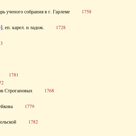
тарь ученого собрания в г. Гарлеме
1758
]
, еп. карел. и ладож.
1728
73
щик
1781
72
ронов Строгановых
1768
 Воейкова
1779
 Запольской
1782