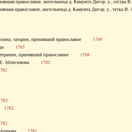
ринявшая православие, жительница д. Камумта Дигор. у., сестр
инявшая православие, жительница д. Камумта Дигор. у., тетк
арнизона, татарин, принявший православие
1749
й Орды
1765
 лютеранин, принявший православие
1768
я Н.Е. Аблесимова
1782
782
1782
та
1782
1782
С. Аблязова
1781