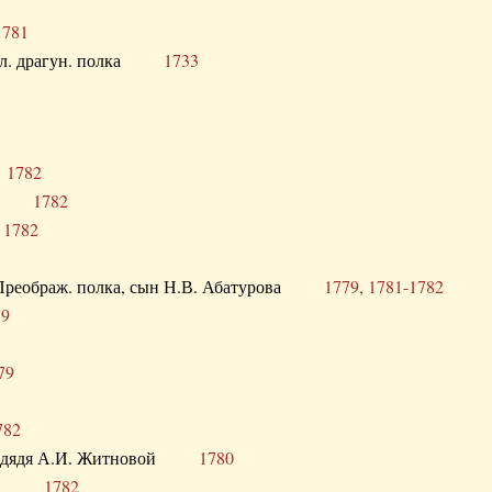
1781
опол. драгун. полка
1733
о
1782
кого
1782
а
1782
в. Преображ. полка, сын Н.В. Абатурова
1779, 1781-1782
79
79
782
од. дядя А.И. Житновой
1780
урова
1782