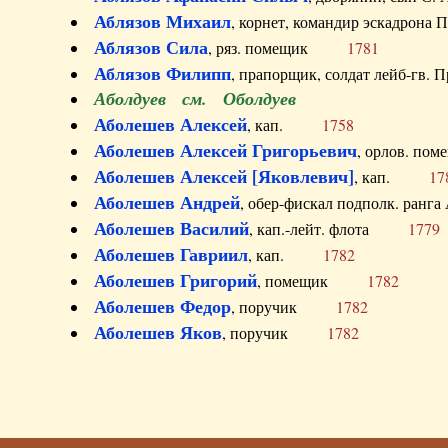
Аблязов Михаил
, корнет, командир эскадрон
Аблязов Сила
, ряз. помещик
1781
Аблязов Филипп
, прапорщик, солдат лейб-г
Аболдуев см. Оболдуев
Аболешев Алексей
, кап.
1758
Аболешев Алексей Григорьевич
, орлов. 
Аболешев Алексей [Яковлевич]
, кап.
17
Аболешев Андрей
, обер-фискал подполк. ра
Аболешев Василий
, кап.-лейт. флота
1779
Аболешев Гавриил
, кап.
1782
Аболешев Григорий
, помещик
1782
Аболешев Федор
, поручик
1782
Аболешев Яков
, поручик
1782