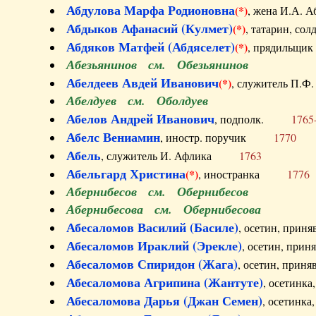
Абдулова Марфа Родионовна
(*)
, жена И.А
Абдыков Афанасий (Кулмет)
(*)
, татарин, с
Абдяков Матфей (Абдяселет)
(*)
, прядильщи
Абезьянинов см. Обезьянинов
Абелдеев Авдей Иванович
(*)
, служитель П
Абелдуев см. Оболдуев
Абелов Андрей Иванович
, подполк.
1765
Абелс Вениамин
, иностр. поручик
1770
Абель
, служитель И. Афлика
1763
Абельгард Христина
(*)
, иностранка
1776
Абернибесов см. Обернибесов
Абернибесова см. Обернибесова
Абесаломов Василий (Басиле)
, осетин, прин
Абесаломов Ираклий (Эрекле)
, осетин, при
Абесаломов Спиридон (Жага)
, осетин, прин
Абесаломова Агрипина (Жантуте)
, осетинк
Абесаломова Дарья (Джан Семен)
, осетинк