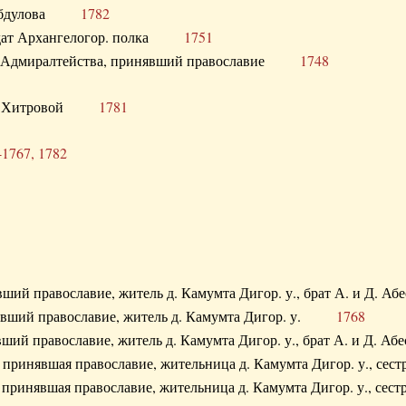
. Абдулова
1782
олдат Архангелогор. полка
1751
к Адмиралтейства, принявший православие
1748
.Ф. Хитровой
1781
-1767, 1782
явший православие, житель д. Камумта Дигор. у., брат А. и 
нявший православие, житель д. Камумта Дигор. у.
1768
явший православие, житель д. Камумта Дигор. у., брат А. и 
а, принявшая православие, жительница д. Камумта Дигор. у.,
а, принявшая православие, жительница д. Камумта Дигор. у.,