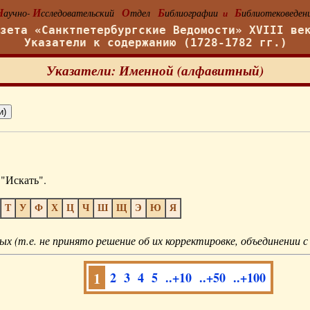
Н
И
О
Б
Б
аучно-
сследовательский
тдел
иблиографии
иблиотековеден
и
азета «Санктпетербургские Ведомости» XVIII ве
Указатели к содержанию (1728-1782 гг.)
Указатели: Именной (алфавитный)
"Искать".
Т
У
Ф
Х
Ц
Ч
Ш
Щ
Э
Ю
Я
ых (т.е. не принято решение об их корректировке, объединении с
1
2
3
4
5
..+10
..+50
..+100