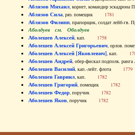
Аблязов Михаил
, корнет, командир эскадрон
Аблязов Сила
, ряз. помещик
1781
Аблязов Филипп
, прапорщик, солдат лейб-г
Аболдуев см. Оболдуев
Аболешев Алексей
, кап.
1758
Аболешев Алексей Григорьевич
, орлов. 
Аболешев Алексей [Яковлевич]
, кап.
17
Аболешев Андрей
, обер-фискал подполк. ра
Аболешев Василий
, кап.-лейт. флота
1779
Аболешев Гавриил
, кап.
1782
Аболешев Григорий
, помещик
1782
Аболешев Федор
, поручик
1782
Аболешев Яков
, поручик
1782