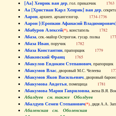
[Аа] Хенрик ван дер
, гол. приказчик
1763
Аа [Христиан Карл Хенрик] ван дер
, секре
Аарон
, архиеп. архангелогор.
1734-1736
Аарон [(Еропкин Афанасий Владимирович)
Абабуров Алексей
(*)
, констапель
1782
Абаза
, сек.-майор Острогож. гусар. полка
17
Абаза Иван
, поручик
1782
Абаза Константин
, прапорщик
1779
Абаковский Франц
1765
Абакулов Евдоким Степанович
, прапор
Абакумов Влас
, дворовый М.С. Челеева
17
Абакумов Яков Васильевич
, дворовый ба
Абакумова Авдотья
, помещица
1781
Абакумова Мария Гавриловна
, жена В.Я.
Абалдуев см. также Оболдуев
Абалдуев Семен Степанович
(*)
, дядя А.А.
Абаленская см. Оболенская