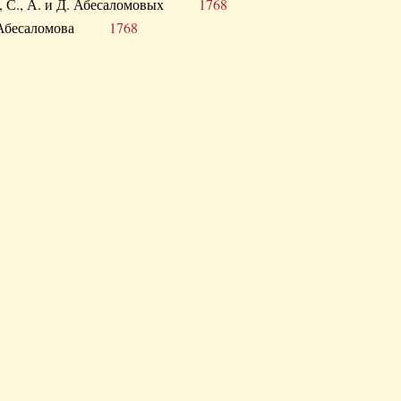
а В., С., А. и Д. Абесаломовых
1768
а И. Абесаломова
1768