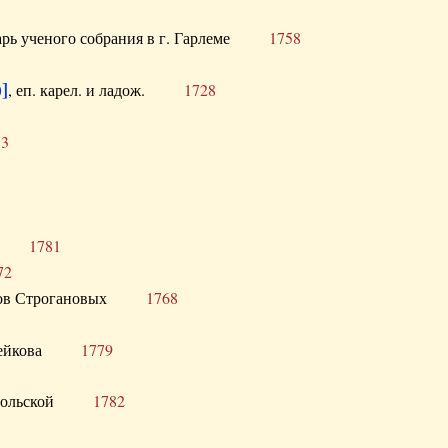
тарь ученого собрания в г. Гарлеме
1758
]
, еп. карел. и ладож.
1728
73
щик
1781
72
ронов Строгановых
1768
 Воейкова
1779
 Запольской
1782