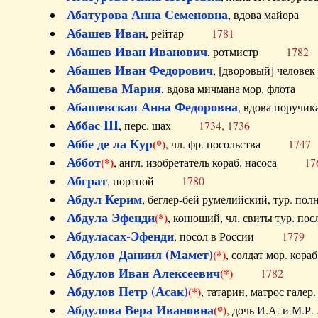
Абатурова Анна Семеновна
, вдова майо
Абашев Иван
, рейтар
1781
Абашев Иван Иванович
, ротмистр
1782
Абашев Иван Федорович
, [дворовый] чело
Абашева Мария
, вдова мичмана мор. флот
Абашевская Анна Федоровна
, вдова пор
Аббас III
, перс. шах
1734, 1736
Аббе де ла Кур
(*)
, чл. фр. посольства
1747
Аббот
(*)
, англ. изобретатель кораб. насоса
17
Абграт
, портной
1780
Абдул Керим
, беглер-бей румелийский, тур. 
Абдула Эфенди
(*)
, конюший, чл. свиты тур.
Абдуласах-Эфенди
, посол в России
1779
Абдулов Даниил (Мамет)
(*)
, солдат мор. ко
Абдулов Иван Алексеевич
(*)
1782
Абдулов Петр (Асак)
(*)
, татарин, матрос га
Абдулова Вера Ивановна
(*)
, дочь И.А. и 