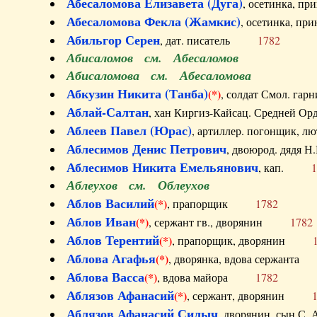
Абесаломова Елизавета (Дуга)
, осетинка, п
Абесаломова Фекла (Жамкис)
, осетинка, пр
Абильгор Серен
, дат. писатель
1782
Абисаломов см. Абесаломов
Абисаломова см. Абесаломова
Абкузин Никита (Танба)
(*)
, солдат Смол. г
Аблай-Салтан
, хан Киргиз-Кайсац. Средне
Аблеев Павел (Юрас)
, артиллер. погонщик,
Аблесимов Денис Петрович
, двоюрод. дяд
Аблесимов Никита Емельянович
, кап.
1
Аблеухов см. Облеухов
Аблов Василий
(*)
, прапорщик
1782
Аблов Иван
(*)
, сержант гв., дворянин
1782
Аблов Терентий
(*)
, прапорщик, дворянин
Аблова Агафья
(*)
, дворянка, вдова сержан
Аблова Васса
(*)
, вдова майора
1782
Аблязов Афанасий
(*)
, сержант, дворянин
Аблязов Афанасий Силыч
, дворянин, сын 