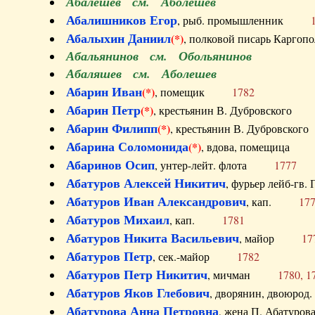
Абалешев см. Аболешев
Абалишников Егор
, рыб. промышленник
Абалыхин Даниил
(*)
, полковой писарь Карг
Абальянинов см. Обольянинов
Абаляшев см. Аболешев
Абарин Иван
(*)
, помещик
1782
Абарин Петр
(*)
, крестьянин В. Дубровског
Абарин Филипп
(*)
, крестьянин В. Дубровс
Абарина Соломонида
(*)
, вдова, помещиц
Абаринов Осип
, унтер-лейт. флота
1777
Абатуров Алексей Никитич
, фурьер лейб-г
Абатуров Иван Александрович
, кап.
17
Абатуров Михаил
, кап.
1781
Абатуров Никита Васильевич
, майор
17
Абатуров Петр
, сек.-майор
1782
Абатуров Петр Никитич
, мичман
1780, 1
Абатуров Яков Глебович
, дворянин, двоюр
Абатурова Анна Петровна
, жена П. Абат