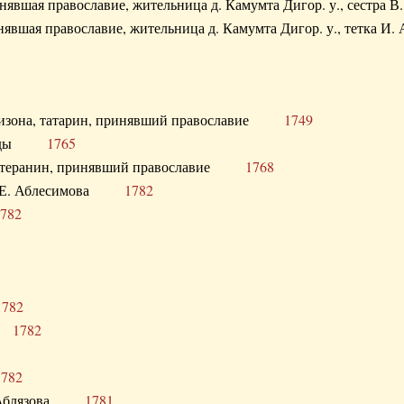
ринявшая православие, жительница д. Камумта Дигор. у., сестр
инявшая православие, жительница д. Камумта Дигор. у., тетк
арнизона, татарин, принявший православие
1749
й Орды
1765
 лютеранин, принявший православие
1768
я Н.Е. Аблесимова
1782
782
1782
та
1782
1782
С. Аблязова
1781