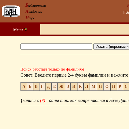
Б
иблиотека
А
кадемии
Г
Н
аук
Меню
Поиск работает только по фамилиям
Совет
: Введите первые 2-4 буквы фамилии и нажмите 
А
Б
В
Г
Д
Е
Ж
З
И
К
Л
М
Н
О
П
Р
С
{
записи с
(*)
- даны так, как встречаются в Базе Данн