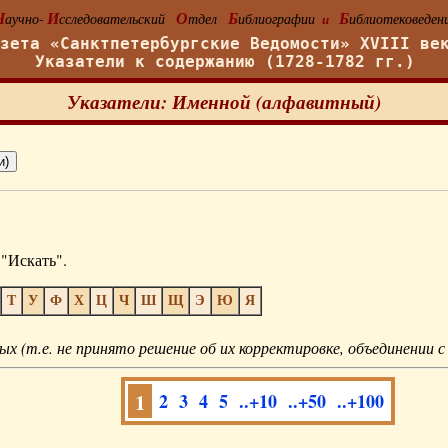
Н
И
О
Б
Б
аучно-
сследовательский
тдел
иблиографии
иблиотековеден
и
азета «Санктпетербургские Ведомости» XVIII ве
Указатели к содержанию (1728-1782 гг.)
Указатели: Именной (алфавитный)
"Искать".
Т
У
Ф
Х
Ц
Ч
Ш
Щ
Э
Ю
Я
ых (т.е. не принято решение об их корректировке, объединении с
1
2
3
4
5
..+10
..+50
..+100