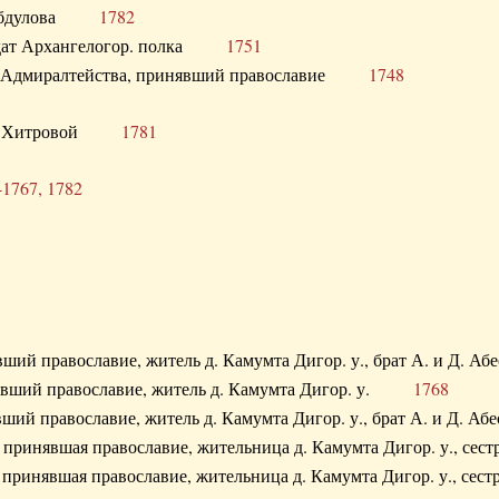
. Абдулова
1782
олдат Архангелогор. полка
1751
к Адмиралтейства, принявший православие
1748
.Ф. Хитровой
1781
-1767, 1782
явший православие, житель д. Камумта Дигор. у., брат А. и 
нявший православие, житель д. Камумта Дигор. у.
1768
явший православие, житель д. Камумта Дигор. у., брат А. и 
а, принявшая православие, жительница д. Камумта Дигор. у.,
а, принявшая православие, жительница д. Камумта Дигор. у.,