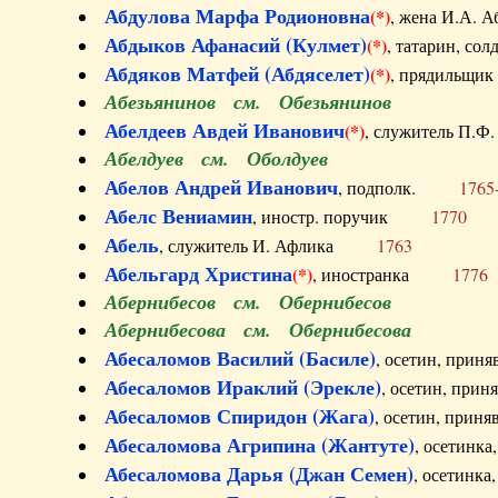
Абдулова Марфа Родионовна
(*)
, жена И.А
Абдыков Афанасий (Кулмет)
(*)
, татарин, с
Абдяков Матфей (Абдяселет)
(*)
, прядильщи
Абезьянинов см. Обезьянинов
Абелдеев Авдей Иванович
(*)
, служитель П
Абелдуев см. Оболдуев
Абелов Андрей Иванович
, подполк.
1765
Абелс Вениамин
, иностр. поручик
1770
Абель
, служитель И. Афлика
1763
Абельгард Христина
(*)
, иностранка
1776
Абернибесов см. Обернибесов
Абернибесова см. Обернибесова
Абесаломов Василий (Басиле)
, осетин, прин
Абесаломов Ираклий (Эрекле)
, осетин, при
Абесаломов Спиридон (Жага)
, осетин, прин
Абесаломова Агрипина (Жантуте)
, осетинк
Абесаломова Дарья (Джан Семен)
, осетинк