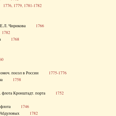
ра
1776, 1779, 1781-1782
век Е.Л. Чирикова
1766
а
1782
учика
1768
60
полномоч. посол в России
1775-1776
 посла
1758
раб. флота Кронштадт. порта
1752
лер. флота
1746
М.Р. Абдуловых
1782