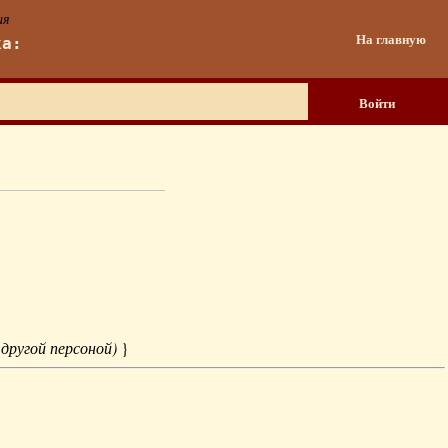
ия
На главную
ка:
Войти
 другой персоной)
}