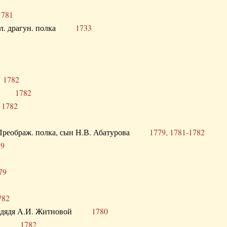
1781
опол. драгун. полка
1733
о
1782
кого
1782
а
1782
в. Преображ. полка, сын Н.В. Абатурова
1779, 1781-1782
79
79
782
од. дядя А.И. Житновой
1780
урова
1782