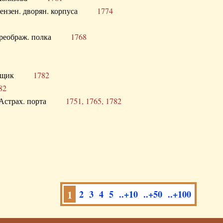
а Пензен. дворян. корпуса
1774
в. Преображ. полка
1768
помещик
1782
82
нга Астрах. порта
1751, 1765, 1782
1
2
3
4
5
..+10
..+50
..+100