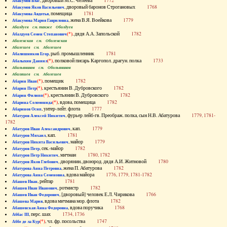
, дворовый М.С. Челеева
1772
Абакумов Влас
, дворовый баронов Строгановых
1768
Абакумов Яков Васильевич
, помещица
1781
Абакумова Авдотья
, жена В.Я. Воейкова
1779
Абакумова Мария Гавриловна
Абалдуев см. также Оболдуев
(*)
, дядя А.А. Запольской
1782
Абалдуев Семен Степанович
Абаленская см. Оболенская
Абалешев см. Аболешев
, рыб. промышленник
1781
Абалишников Егор
(*)
, полковой писарь Каргопол. драгун. полка
1733
Абалыхин Даниил
Абальянинов см. Обольянинов
Абаляшев см. Аболешев
(*)
, помещик
1782
Абарин Иван
(*)
, крестьянин В. Дубровского
1782
Абарин Петр
(*)
, крестьянин В. Дубровского
1782
Абарин Филипп
(*)
, вдова, помещица
1782
Абарина Соломонида
, унтер-лейт. флота
1777
Абаринов Осип
, фурьер лейб-гв. Преображ. полка, сын Н.В. Абатурова
1779, 1781-
Абатуров Алексей Никитич
1782
, кап.
1779
Абатуров Иван Александрович
, кап.
1781
Абатуров Михаил
, майор
1779
Абатуров Никита Васильевич
, сек.-майор
1782
Абатуров Петр
, мичман
1780, 1782
Абатуров Петр Никитич
, дворянин, двоюрод. дядя А.И. Житновой
1780
Абатуров Яков Глебович
, жена П. Абатурова
1782
Абатурова Анна Петровна
, вдова майора
1776, 1779, 1781-1782
Абатурова Анна Семеновна
, рейтар
1781
Абашев Иван
, ротмистр
1782
Абашев Иван Иванович
, [дворовый] человек Е.Л. Чирикова
1766
Абашев Иван Федорович
, вдова мичмана мор. флота
1782
Абашева Мария
, вдова поручика
1768
Абашевская Анна Федоровна
, перс. шах
1734, 1736
Аббас III
(*)
, чл. фр. посольства
1747
Аббе де ла Кур