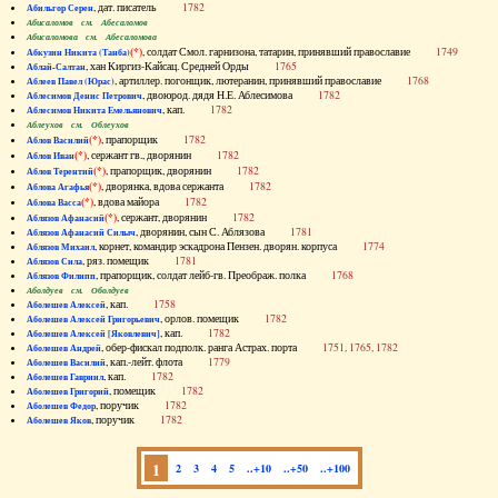
, дат. писатель
1782
Абильгор Серен
Абисаломов см. Абесаломов
Абисаломова см. Абесаломова
(*)
, солдат Смол. гарнизона, татарин, принявший православие
1749
Абкузин Никита (Танба)
, хан Киргиз-Кайсац. Средней Орды
1765
Аблай-Салтан
, артиллер. погонщик, лютеранин, принявший православие
1768
Аблеев Павел (Юрас)
, двоюрод. дядя Н.Е. Аблесимова
1782
Аблесимов Денис Петрович
, кап.
1782
Аблесимов Никита Емельянович
Аблеухов см. Облеухов
(*)
, прапорщик
1782
Аблов Василий
(*)
, сержант гв., дворянин
1782
Аблов Иван
(*)
, прапорщик, дворянин
1782
Аблов Терентий
(*)
, дворянка, вдова сержанта
1782
Аблова Агафья
(*)
, вдова майора
1782
Аблова Васса
(*)
, сержант, дворянин
1782
Аблязов Афанасий
, дворянин, сын С. Аблязова
1781
Аблязов Афанасий Силыч
, корнет, командир эскадрона Пензен. дворян. корпуса
1774
Аблязов Михаил
, ряз. помещик
1781
Аблязов Сила
, прапорщик, солдат лейб-гв. Преображ. полка
1768
Аблязов Филипп
Аболдуев см. Оболдуев
, кап.
1758
Аболешев Алексей
, орлов. помещик
1782
Аболешев Алексей Григорьевич
, кап.
1782
Аболешев Алексей [Яковлевич]
, обер-фискал подполк. ранга Астрах. порта
1751, 1765, 1782
Аболешев Андрей
, кап.-лейт. флота
1779
Аболешев Василий
, кап.
1782
Аболешев Гавриил
, помещик
1782
Аболешев Григорий
, поручик
1782
Аболешев Федор
, поручик
1782
Аболешев Яков
1
2
3
4
5
..+10
..+50
..+100