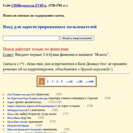
Сайт
СПбВедомости XVIII в.
(1728-1781 гг.)
Поиск по именам по содержанию газеты.
Вход для зарегистрированных пользователей
Поиск работает только по фамилиям
Совет
: Введите первые 2-4 буквы фамилии и нажмите "Искать".
{
записи с
(*)
- даны так, как встречаются в Базе Данных (т.е. не принято
решение об их корректировке, объединении с другой персоной)
}
1
2
3
4
5
..+10
..+50
..+100
, гол. приказчик
1763
[Аа] Хенрик ван дер
, секретарь ученого собрания в г. Гарлеме
1758
Аа [Христиан Карл Хенрик] ван дер
, архиеп. архангелогор.
1734-1736
Аарон
, еп. карел. и ладож.
1728
Аарон [(Еропкин Афанасий Владимирович)]
(*)
, констапель
1782
Абабуров Алексей
, сек.-майор Острогож. гусар. полка
1773
Абаза
, поручик
1782
Абаза Иван
, прапорщик
1779
Абаза Константин
1765
Абаковский Франц
, прапорщик
1781
Абакулов Евдоким Степанович