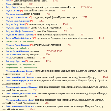
(*)
, англ. изобретатель кораб. насоса
1760
Аббот
, портной
1780
Абграт
, беглер-бей румелийский, тур. полномоч. посол в России
1775-1776
Абдул Керим
(*)
, конюший, чл. свиты тур. посла
1758
Абдула Эфенди
, посол в России
1779
Абдуласах-Эфенди
(*)
, солдат мор. кораб. флота Кронштадт. порта
1752
Абдулов Даниил (Мамет)
(*)
1782
Абдулов Иван Алексеевич
(*)
, татарин, матрос галер. флота
1746
Абдулов Петр (Асак)
(*)
, дочь И.А. и М.Р. Абдуловых
1782
Абдулова Вера Ивановна
(*)
, жена И.А. Абдулова
1782
Абдулова Марфа Родионовна
(*)
, татарин, солдат Архангелогор. полка
1751
Абдыков Афанасий (Кулмет)
(*)
, прядильщик Адмиралтейства, принявший православие
1748
Абдяков Матфей (Абдяселет)
Абезьянинов см. Обезьянинов
(*)
, служитель П.Ф. Хитровой
1781
Абелдеев Авдей Иванович
Абелдуев см. Оболдуев
, подполк.
1765-1767, 1782
Абелов Андрей Иванович
, иностр. поручик
1770
Абелс Вениамин
, служитель И. Афлика
1763
Абель
(*)
, иностранка
1776
Абельгард Христина
Абернибесов см. Обернибесов
Абернибесова см. Обернибесова
, осетин, принявший православие, житель д. Камумта Дигор. у., брат А. и
Абесаломов Василий (Басиле)
Д. Абесаломовых
1768
, осетин, принявший православие, житель д. Камумта Дигор. у.
1768
Абесаломов Ираклий (Эрекле)
, осетин, принявший православие, житель д. Камумта Дигор. у., брат А. и
Абесаломов Спиридон (Жага)
Д. Абесаломовых
1768
, осетинка, принявшая православие, жительница д. Камумта Дигор. у.,
Абесаломова Агрипина (Жантуте)
сестра Д. Абесаломовой
1768
, осетинка, принявшая православие, жительница д. Камумта Дигор. у.,
Абесаломова Дарья (Джан Семен)
сестра А. Абесаломовой
1768
, осетинка, принявшая православие, жительница д. Камумта Дигор. у.,
Абесаломова Елизавета (Дуга)
сестра В., С., А. и Д. Абесаломовых
1768
, осетинка, принявшая православие, жительница д. Камумта Дигор. у.,
Абесаломова Фекла (Жамкис)
тетка И. Абесаломова
1768