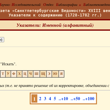
Н
И
О
Б
Б
аучно-
сследовательский
тдел
иблиографии
иблиотековеден
и
азета «Санктпетербургские Ведомости» XVIII ве
Указатели к содержанию (1728-1782 гг.)
Указатели: Именной (алфавитный)
"Искать".
Т
У
Ф
Х
Ц
Ч
Ш
Щ
Э
Ю
Я
ых (т.е. не принято решение об их корректировке, объединении с
1
2
3
4
5
..+10
..+50
..+100