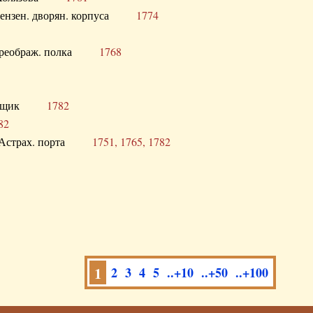
а Пензен. дворян. корпуса
1774
в. Преображ. полка
1768
помещик
1782
82
нга Астрах. порта
1751, 1765, 1782
1
2
3
4
5
..+10
..+50
..+100