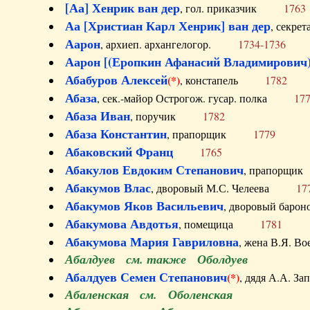
[Аа] Хенрик ван дер
, гол. приказчик
1763
Аа [Христиан Карл Хенрик] ван дер
, секре
Аарон
, архиеп. архангелогор.
1734-1736
Аарон [(Еропкин Афанасий Владимирович)
Абабуров Алексей
(*)
, констапель
1782
Абаза
, сек.-майор Острогож. гусар. полка
17
Абаза Иван
, поручик
1782
Абаза Константин
, прапорщик
1779
Абаковский Франц
1765
Абакулов Евдоким Степанович
, прапор
Абакумов Влас
, дворовый М.С. Челеева
17
Абакумов Яков Васильевич
, дворовый ба
Абакумова Авдотья
, помещица
1781
Абакумова Мария Гавриловна
, жена В.Я.
Абалдуев см. также Оболдуев
Абалдуев Семен Степанович
(*)
, дядя А.А.
Абаленская см. Оболенская