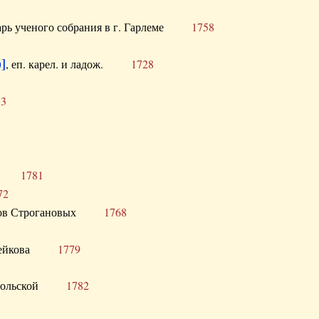
тарь ученого собрания в г. Гарлеме
1758
]
, еп. карел. и ладож.
1728
73
щик
1781
72
ронов Строгановых
1768
 Воейкова
1779
 Запольской
1782