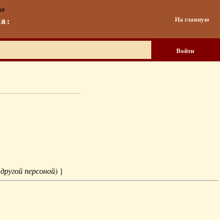
ия
На главную
ка:
Войти
 другой персоной)
}