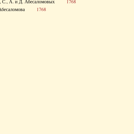
а В., С., А. и Д. Абесаломовых
1768
а И. Абесаломова
1768