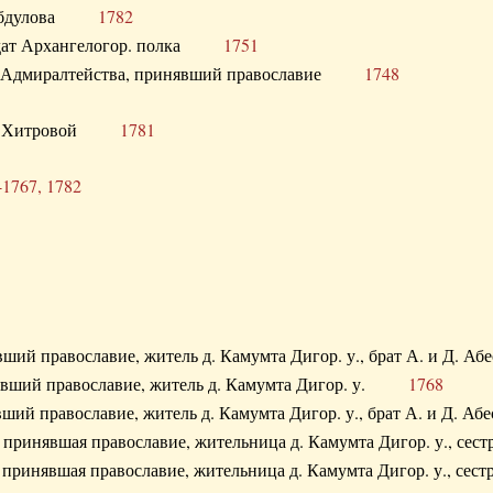
. Абдулова
1782
олдат Архангелогор. полка
1751
к Адмиралтейства, принявший православие
1748
.Ф. Хитровой
1781
-1767, 1782
явший православие, житель д. Камумта Дигор. у., брат А. и 
нявший православие, житель д. Камумта Дигор. у.
1768
явший православие, житель д. Камумта Дигор. у., брат А. и 
а, принявшая православие, жительница д. Камумта Дигор. у.,
а, принявшая православие, жительница д. Камумта Дигор. у.,