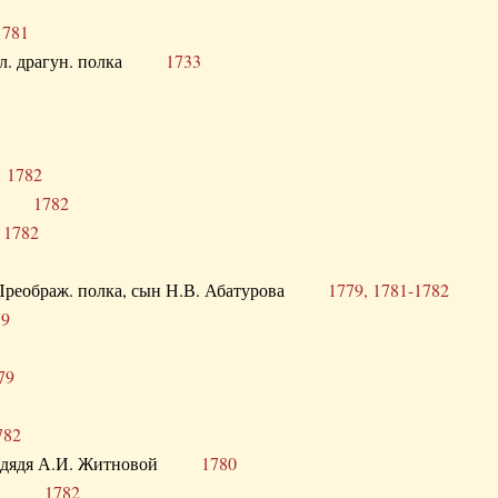
1781
опол. драгун. полка
1733
о
1782
кого
1782
а
1782
в. Преображ. полка, сын Н.В. Абатурова
1779, 1781-1782
79
79
782
од. дядя А.И. Житновой
1780
урова
1782