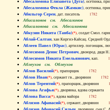
Абесаломова Елизавета (Дуга)
, осетинка, п
Абесаломова Фекла (Жамкис)
, осетинка, пр
Абильгор Серен
, дат. писатель
1782
Абисаломов см. Абесаломов
Абисаломова см. Абесаломова
Абкузин Никита (Танба)
(*)
, солдат Смол. г
Аблай-Салтан
, хан Киргиз-Кайсац. Средне
Аблеев Павел (Юрас)
, артиллер. погонщик,
Аблесимов Денис Петрович
, двоюрод. дяд
Аблесимов Никита Емельянович
, кап.
1
Аблеухов см. Облеухов
Аблов Василий
(*)
, прапорщик
1782
Аблов Иван
(*)
, сержант гв., дворянин
1782
Аблов Терентий
(*)
, прапорщик, дворянин
Аблова Агафья
(*)
, дворянка, вдова сержан
Аблова Васса
(*)
, вдова майора
1782
Аблязов Афанасий
(*)
, сержант, дворянин
Аблязов Афанасий Силыч
, дворянин, сын 