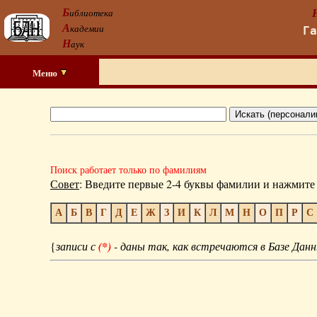
Б
иблиотека
А
кадемии
Г
Н
аук
Меню
Поиск работает только по фамилиям
Совет
: Введите первые 2-4 буквы фамилии и нажмите 
А
Б
В
Г
Д
Е
Ж
З
И
К
Л
М
Н
О
П
Р
С
{
записи с
(*)
- даны так, как встречаются в Базе Данн