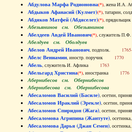
Абдулова Марфа Родионовна
(*)
, жена И.А
Абдыков Афанасий (Кулмет)
(*)
, татарин, с
Абдяков Матфей (Абдяселет)
(*)
, прядильщи
Абезьянинов см. Обезьянинов
Абелдеев Авдей Иванович
(*)
, служитель П
Абелдуев см. Оболдуев
Абелов Андрей Иванович
, подполк.
1765
Абелс Вениамин
, иностр. поручик
1770
Абель
, служитель И. Афлика
1763
Абельгард Христина
(*)
, иностранка
1776
Абернибесов см. Обернибесов
Абернибесова см. Обернибесова
Абесаломов Василий (Басиле)
, осетин, прин
Абесаломов Ираклий (Эрекле)
, осетин, при
Абесаломов Спиридон (Жага)
, осетин, прин
Абесаломова Агрипина (Жантуте)
, осетинк
Абесаломова Дарья (Джан Семен)
, осетинк