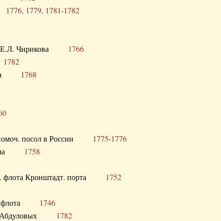
ра
1776, 1779, 1781-1782
век Е.Л. Чирикова
1766
а
1782
учика
1768
60
полномоч. посол в России
1775-1776
 посла
1758
раб. флота Кронштадт. порта
1752
лер. флота
1746
М.Р. Абдуловых
1782