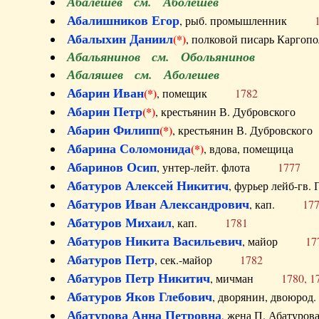
Абалешев см. Аболешев
Абалишников Егор
, рыб. промышленник
Абалыхин Даниил
(*)
, полковой писарь Карг
Абальянинов см. Обольянинов
Абаляшев см. Аболешев
Абарин Иван
(*)
, помещик
1782
Абарин Петр
(*)
, крестьянин В. Дубровског
Абарин Филипп
(*)
, крестьянин В. Дубровс
Абарина Соломонида
(*)
, вдова, помещиц
Абаринов Осип
, унтер-лейт. флота
1777
Абатуров Алексей Никитич
, фурьер лейб-г
Абатуров Иван Александрович
, кап.
17
Абатуров Михаил
, кап.
1781
Абатуров Никита Васильевич
, майор
17
Абатуров Петр
, сек.-майор
1782
Абатуров Петр Никитич
, мичман
1780, 1
Абатуров Яков Глебович
, дворянин, двоюр
Абатурова Анна Петровна
, жена П. Абат