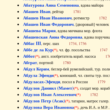
Абатурова Анна Семеновна
, вдова майо
Абашев Иван
, рейтар
1781
Абашев Иван Иванович
, ротмистр
1782
Абашев Иван Федорович
, [дворовый] чело
Абашева Мария
, вдова мичмана мор. флот
Абашевская Анна Федоровна
, вдова пор
Аббас III
, перс. шах
1734, 1736
Аббе де ла Кур
(*)
, чл. фр. посольства
1747
Аббот
(*)
, англ. изобретатель кораб. насоса
17
Абграт
, портной
1780
Абдул Керим
, беглер-бей румелийский, тур. 
Абдула Эфенди
(*)
, конюший, чл. свиты тур.
Абдуласах-Эфенди
, посол в России
1779
Абдулов Даниил (Мамет)
(*)
, солдат мор. ко
Абдулов Иван Алексеевич
(*)
1782
Абдулов Петр (Асак)
(*)
, татарин, матрос га
Абдулова Вера Ивановна
(*)
, дочь И.А. и 