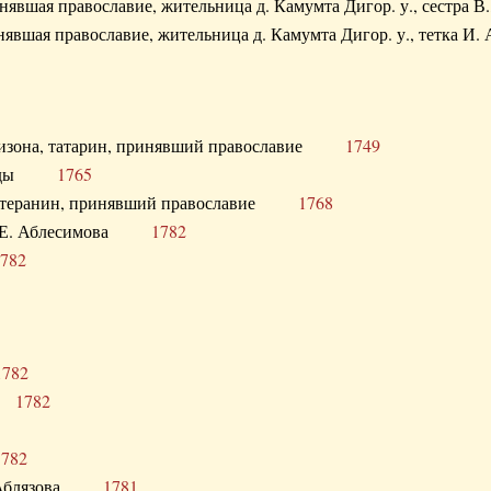
ринявшая православие, жительница д. Камумта Дигор. у., сестр
инявшая православие, жительница д. Камумта Дигор. у., тетк
арнизона, татарин, принявший православие
1749
й Орды
1765
 лютеранин, принявший православие
1768
я Н.Е. Аблесимова
1782
782
1782
та
1782
1782
С. Аблязова
1781