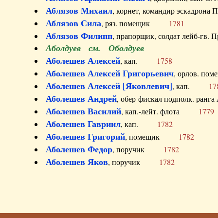
Аблязов Михаил
, корнет, командир эскадрон
Аблязов Сила
, ряз. помещик
1781
Аблязов Филипп
, прапорщик, солдат лейб-г
Аболдуев см. Оболдуев
Аболешев Алексей
, кап.
1758
Аболешев Алексей Григорьевич
, орлов. 
Аболешев Алексей [Яковлевич]
, кап.
17
Аболешев Андрей
, обер-фискал подполк. ра
Аболешев Василий
, кап.-лейт. флота
1779
Аболешев Гавриил
, кап.
1782
Аболешев Григорий
, помещик
1782
Аболешев Федор
, поручик
1782
Аболешев Яков
, поручик
1782