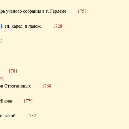
тарь ученого собрания в г. Гарлеме
1758
]
, еп. карел. и ладож.
1728
73
щик
1781
72
ронов Строгановых
1768
 Воейкова
1779
 Запольской
1782