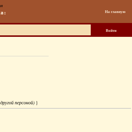
ия
На главную
ка:
Войти
 другой персоной)
}