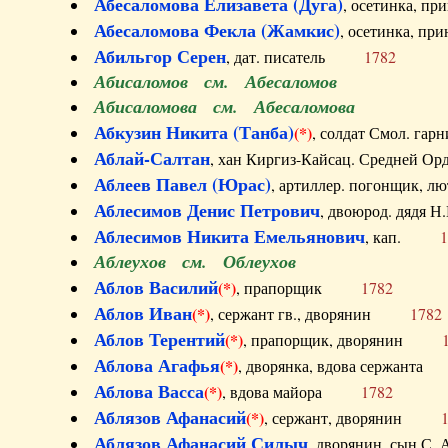
Абесаломова Елизавета (Дуга)
, осетинка, п
Абесаломова Фекла (Жамкис)
, осетинка, пр
Абильгор Серен
, дат. писатель
1782
Абисаломов см. Абесаломов
Абисаломова см. Абесаломова
Абкузин Никита (Танба)
(*)
, солдат Смол. г
Аблай-Салтан
, хан Киргиз-Кайсац. Средне
Аблеев Павел (Юрас)
, артиллер. погонщик,
Аблесимов Денис Петрович
, двоюрод. дяд
Аблесимов Никита Емельянович
, кап.
1
Аблеухов см. Облеухов
Аблов Василий
(*)
, прапорщик
1782
Аблов Иван
(*)
, сержант гв., дворянин
1782
Аблов Терентий
(*)
, прапорщик, дворянин
Аблова Агафья
(*)
, дворянка, вдова сержан
Аблова Васса
(*)
, вдова майора
1782
Аблязов Афанасий
(*)
, сержант, дворянин
Аблязов Афанасий Силыч
, дворянин, сын 