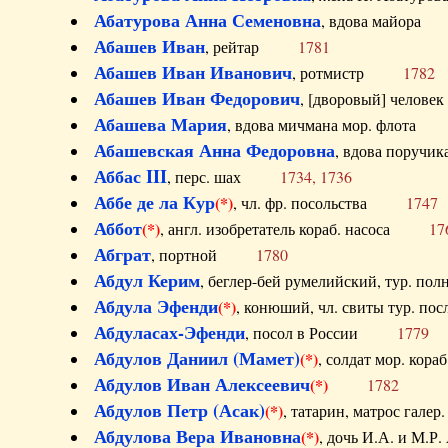
Абатурова Анна Семеновна
, вдова майо
Абашев Иван
, рейтар
1781
Абашев Иван Иванович
, ротмистр
1782
Абашев Иван Федорович
, [дворовый] чело
Абашева Мария
, вдова мичмана мор. флот
Абашевская Анна Федоровна
, вдова пор
Аббас III
, перс. шах
1734, 1736
Аббе де ла Кур
(*)
, чл. фр. посольства
1747
Аббот
(*)
, англ. изобретатель кораб. насоса
17
Абграт
, портной
1780
Абдул Керим
, беглер-бей румелийский, тур. 
Абдула Эфенди
(*)
, конюший, чл. свиты тур.
Абдуласах-Эфенди
, посол в России
1779
Абдулов Даниил (Мамет)
(*)
, солдат мор. ко
Абдулов Иван Алексеевич
(*)
1782
Абдулов Петр (Асак)
(*)
, татарин, матрос га
Абдулова Вера Ивановна
(*)
, дочь И.А. и 