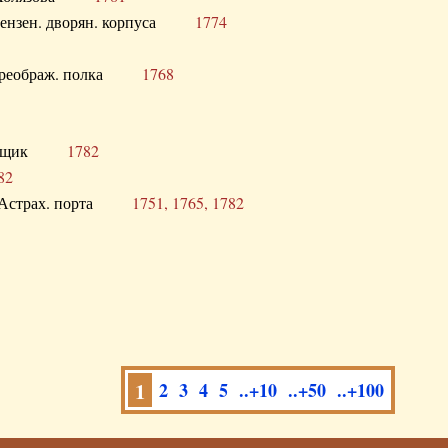
а Пензен. дворян. корпуса
1774
в. Преображ. полка
1768
помещик
1782
82
нга Астрах. порта
1751, 1765, 1782
1
2
3
4
5
..+10
..+50
..+100