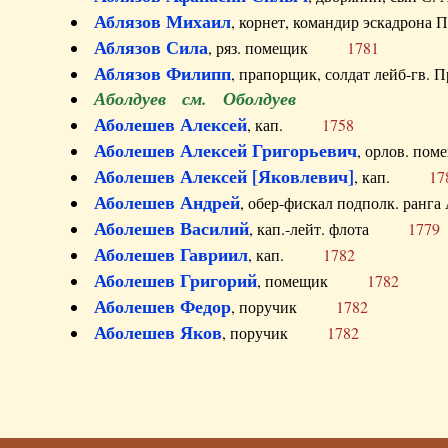
Аблязов Михаил
, корнет, командир эскадрон
Аблязов Сила
, ряз. помещик
1781
Аблязов Филипп
, прапорщик, солдат лейб-г
Аболдуев см. Оболдуев
Аболешев Алексей
, кап.
1758
Аболешев Алексей Григорьевич
, орлов. 
Аболешев Алексей [Яковлевич]
, кап.
17
Аболешев Андрей
, обер-фискал подполк. ра
Аболешев Василий
, кап.-лейт. флота
1779
Аболешев Гавриил
, кап.
1782
Аболешев Григорий
, помещик
1782
Аболешев Федор
, поручик
1782
Аболешев Яков
, поручик
1782