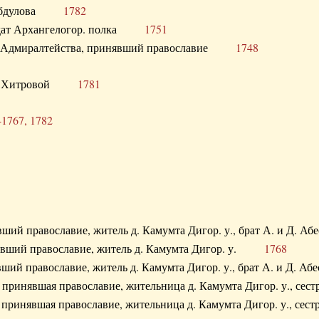
. Абдулова
1782
олдат Архангелогор. полка
1751
к Адмиралтейства, принявший православие
1748
.Ф. Хитровой
1781
-1767, 1782
явший православие, житель д. Камумта Дигор. у., брат А. и 
нявший православие, житель д. Камумта Дигор. у.
1768
явший православие, житель д. Камумта Дигор. у., брат А. и 
а, принявшая православие, жительница д. Камумта Дигор. у.,
а, принявшая православие, жительница д. Камумта Дигор. у.,