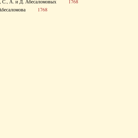
а В., С., А. и Д. Абесаломовых
1768
а И. Абесаломова
1768