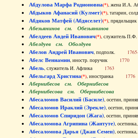
Абдулова Марфа Родионовна
(*)
, жена И.А
Абдыков Афанасий (Кулмет)
(*)
, татарин, с
Абдяков Матфей (Абдяселет)
(*)
, прядильщи
Абезьянинов см. Обезьянинов
Абелдеев Авдей Иванович
(*)
, служитель П
Абелдуев см. Оболдуев
Абелов Андрей Иванович
, подполк.
1765
Абелс Вениамин
, иностр. поручик
1770
Абель
, служитель И. Афлика
1763
Абельгард Христина
(*)
, иностранка
1776
Абернибесов см. Обернибесов
Абернибесова см. Обернибесова
Абесаломов Василий (Басиле)
, осетин, прин
Абесаломов Ираклий (Эрекле)
, осетин, при
Абесаломов Спиридон (Жага)
, осетин, прин
Абесаломова Агрипина (Жантуте)
, осетинк
Абесаломова Дарья (Джан Семен)
, осетинк