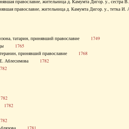
ринявшая православие, жительница д. Камумта Дигор. у., сестр
инявшая православие, жительница д. Камумта Дигор. у., тетк
арнизона, татарин, принявший православие
1749
й Орды
1765
 лютеранин, принявший православие
1768
я Н.Е. Аблесимова
1782
782
1782
та
1782
1782
С. Аблязова
1781