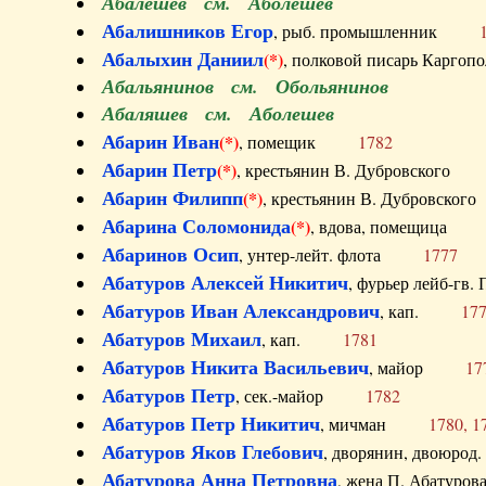
Абалешев см. Аболешев
Абалишников Егор
, рыб. промышленник
Абалыхин Даниил
(*)
, полковой писарь Карг
Абальянинов см. Обольянинов
Абаляшев см. Аболешев
Абарин Иван
(*)
, помещик
1782
Абарин Петр
(*)
, крестьянин В. Дубровског
Абарин Филипп
(*)
, крестьянин В. Дубровс
Абарина Соломонида
(*)
, вдова, помещиц
Абаринов Осип
, унтер-лейт. флота
1777
Абатуров Алексей Никитич
, фурьер лейб-г
Абатуров Иван Александрович
, кап.
17
Абатуров Михаил
, кап.
1781
Абатуров Никита Васильевич
, майор
17
Абатуров Петр
, сек.-майор
1782
Абатуров Петр Никитич
, мичман
1780, 1
Абатуров Яков Глебович
, дворянин, двоюр
Абатурова Анна Петровна
, жена П. Абат