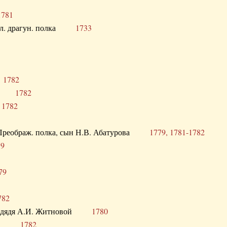
1781
опол. драгун. полка
1733
о
1782
кого
1782
а
1782
в. Преображ. полка, сын Н.В. Абатурова
1779, 1781-1782
79
79
782
од. дядя А.И. Житновой
1780
урова
1782