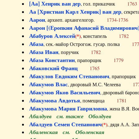
[Аа] Хенрик ван дер
, гол. приказчик
1763
Аа [Христиан Карл Хенрик] ван дер
, секре
Аарон
, архиеп. архангелогор.
1734-1736
Аарон [(Еропкин Афанасий Владимирович)
Абабуров Алексей
(*)
, констапель
1782
Абаза
, сек.-майор Острогож. гусар. полка
17
Абаза Иван
, поручик
1782
Абаза Константин
, прапорщик
1779
Абаковский Франц
1765
Абакулов Евдоким Степанович
, прапор
Абакумов Влас
, дворовый М.С. Челеева
17
Абакумов Яков Васильевич
, дворовый ба
Абакумова Авдотья
, помещица
1781
Абакумова Мария Гавриловна
, жена В.Я.
Абалдуев см. также Оболдуев
Абалдуев Семен Степанович
(*)
, дядя А.А.
Абаленская см. Оболенская