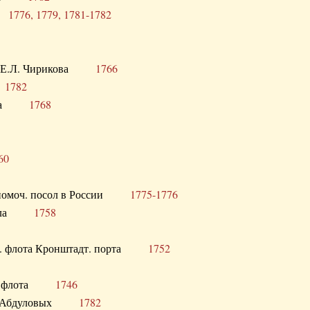
ра
1776, 1779, 1781-1782
век Е.Л. Чирикова
1766
а
1782
учика
1768
60
полномоч. посол в России
1775-1776
 посла
1758
раб. флота Кронштадт. порта
1752
лер. флота
1746
М.Р. Абдуловых
1782