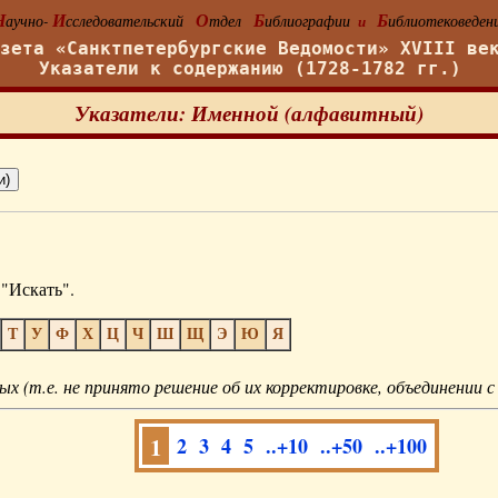
Н
И
О
Б
Б
аучно-
сследовательский
тдел
иблиографии
иблиотековеден
и
азета «Санктпетербургские Ведомости» XVIII ве
Указатели к содержанию (1728-1782 гг.)
Указатели: Именной (алфавитный)
"Искать".
Т
У
Ф
Х
Ц
Ч
Ш
Щ
Э
Ю
Я
ых (т.е. не принято решение об их корректировке, объединении с
1
2
3
4
5
..+10
..+50
..+100