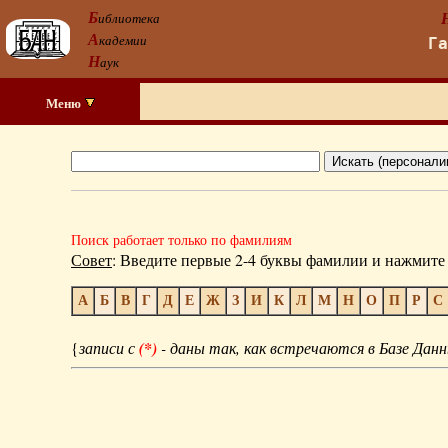
Б
иблиотека
А
кадемии
Г
Н
аук
Меню
Поиск работает только по фамилиям
Совет
: Введите первые 2-4 буквы фамилии и нажмите 
А
Б
В
Г
Д
Е
Ж
З
И
К
Л
М
Н
О
П
Р
С
{
записи с
(*)
- даны так, как встречаются в Базе Данн