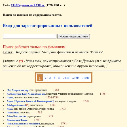
Сайт
СПбВедомости XVIII в.
(1728-1781 гг.)
Поиск по именам по содержанию газеты.
Вход для зарегистрированных пользователей
Поиск работает только по фамилиям
Совет
: Введите первые 2-4 буквы фамилии и нажмите "Искать".
{
записи с
(*)
- даны так, как встречаются в Базе Данных (т.е. не принято
решение об их корректировке, объединении с другой персоной)
}
1
2
3
4
5
..+10
..+50
..+100
, гол. приказчик
1763
[Аа] Хенрик ван дер
, секретарь ученого собрания в г. Гарлеме
1758
Аа [Христиан Карл Хенрик] ван дер
, архиеп. архангелогор.
1734-1736
Аарон
, еп. карел. и ладож.
1728
Аарон [(Еропкин Афанасий Владимирович)]
(*)
, констапель
1782
Абабуров Алексей
, сек.-майор Острогож. гусар. полка
1773
Абаза
, поручик
1782
Абаза Иван
, прапорщик
1779
Абаза Константин
1765
Абаковский Франц
, прапорщик
1781
Абакулов Евдоким Степанович