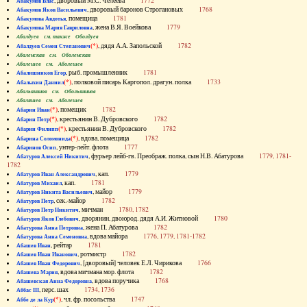
, дворовый М.С. Челеева
1772
Абакумов Влас
, дворовый баронов Строгановых
1768
Абакумов Яков Васильевич
, помещица
1781
Абакумова Авдотья
, жена В.Я. Воейкова
1779
Абакумова Мария Гавриловна
Абалдуев см. также Оболдуев
(*)
, дядя А.А. Запольской
1782
Абалдуев Семен Степанович
Абаленская см. Оболенская
Абалешев см. Аболешев
, рыб. промышленник
1781
Абалишников Егор
(*)
, полковой писарь Каргопол. драгун. полка
1733
Абалыхин Даниил
Абальянинов см. Обольянинов
Абаляшев см. Аболешев
(*)
, помещик
1782
Абарин Иван
(*)
, крестьянин В. Дубровского
1782
Абарин Петр
(*)
, крестьянин В. Дубровского
1782
Абарин Филипп
(*)
, вдова, помещица
1782
Абарина Соломонида
, унтер-лейт. флота
1777
Абаринов Осип
, фурьер лейб-гв. Преображ. полка, сын Н.В. Абатурова
1779, 1781-
Абатуров Алексей Никитич
1782
, кап.
1779
Абатуров Иван Александрович
, кап.
1781
Абатуров Михаил
, майор
1779
Абатуров Никита Васильевич
, сек.-майор
1782
Абатуров Петр
, мичман
1780, 1782
Абатуров Петр Никитич
, дворянин, двоюрод. дядя А.И. Житновой
1780
Абатуров Яков Глебович
, жена П. Абатурова
1782
Абатурова Анна Петровна
, вдова майора
1776, 1779, 1781-1782
Абатурова Анна Семеновна
, рейтар
1781
Абашев Иван
, ротмистр
1782
Абашев Иван Иванович
, [дворовый] человек Е.Л. Чирикова
1766
Абашев Иван Федорович
, вдова мичмана мор. флота
1782
Абашева Мария
, вдова поручика
1768
Абашевская Анна Федоровна
, перс. шах
1734, 1736
Аббас III
(*)
, чл. фр. посольства
1747
Аббе де ла Кур