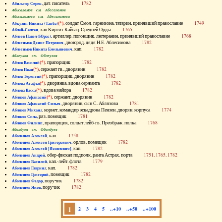
, дат. писатель
1782
Абильгор Серен
Абисаломов см. Абесаломов
Абисаломова см. Абесаломова
(*)
, солдат Смол. гарнизона, татарин, принявший православие
1749
Абкузин Никита (Танба)
, хан Киргиз-Кайсац. Средней Орды
1765
Аблай-Салтан
, артиллер. погонщик, лютеранин, принявший православие
1768
Аблеев Павел (Юрас)
, двоюрод. дядя Н.Е. Аблесимова
1782
Аблесимов Денис Петрович
, кап.
1782
Аблесимов Никита Емельянович
Аблеухов см. Облеухов
(*)
, прапорщик
1782
Аблов Василий
(*)
, сержант гв., дворянин
1782
Аблов Иван
(*)
, прапорщик, дворянин
1782
Аблов Терентий
(*)
, дворянка, вдова сержанта
1782
Аблова Агафья
(*)
, вдова майора
1782
Аблова Васса
(*)
, сержант, дворянин
1782
Аблязов Афанасий
, дворянин, сын С. Аблязова
1781
Аблязов Афанасий Силыч
, корнет, командир эскадрона Пензен. дворян. корпуса
1774
Аблязов Михаил
, ряз. помещик
1781
Аблязов Сила
, прапорщик, солдат лейб-гв. Преображ. полка
1768
Аблязов Филипп
Аболдуев см. Оболдуев
, кап.
1758
Аболешев Алексей
, орлов. помещик
1782
Аболешев Алексей Григорьевич
, кап.
1782
Аболешев Алексей [Яковлевич]
, обер-фискал подполк. ранга Астрах. порта
1751, 1765, 1782
Аболешев Андрей
, кап.-лейт. флота
1779
Аболешев Василий
, кап.
1782
Аболешев Гавриил
, помещик
1782
Аболешев Григорий
, поручик
1782
Аболешев Федор
, поручик
1782
Аболешев Яков
1
2
3
4
5
..+10
..+50
..+100