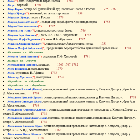
(*)
, англ. изобретатель кораб. насоса
1760
Аббот
, портной
1780
Абграт
, беглер-бей румелийский, тур. полномоч. посол в России
1775-1776
Абдул Керим
(*)
, конюший, чл. свиты тур. посла
1758
Абдула Эфенди
, посол в России
1779
Абдуласах-Эфенди
(*)
, солдат мор. кораб. флота Кронштадт. порта
1752
Абдулов Даниил (Мамет)
(*)
1782
Абдулов Иван Алексеевич
(*)
, татарин, матрос галер. флота
1746
Абдулов Петр (Асак)
(*)
, дочь И.А. и М.Р. Абдуловых
1782
Абдулова Вера Ивановна
(*)
, жена И.А. Абдулова
1782
Абдулова Марфа Родионовна
(*)
, татарин, солдат Архангелогор. полка
1751
Абдыков Афанасий (Кулмет)
(*)
, прядильщик Адмиралтейства, принявший православие
1748
Абдяков Матфей (Абдяселет)
Абезьянинов см. Обезьянинов
(*)
, служитель П.Ф. Хитровой
1781
Абелдеев Авдей Иванович
Абелдуев см. Оболдуев
, подполк.
1765-1767, 1782
Абелов Андрей Иванович
, иностр. поручик
1770
Абелс Вениамин
, служитель И. Афлика
1763
Абель
(*)
, иностранка
1776
Абельгард Христина
Абернибесов см. Обернибесов
Абернибесова см. Обернибесова
, осетин, принявший православие, житель д. Камумта Дигор. у., брат А. и
Абесаломов Василий (Басиле)
Д. Абесаломовых
1768
, осетин, принявший православие, житель д. Камумта Дигор. у.
1768
Абесаломов Ираклий (Эрекле)
, осетин, принявший православие, житель д. Камумта Дигор. у., брат А. и
Абесаломов Спиридон (Жага)
Д. Абесаломовых
1768
, осетинка, принявшая православие, жительница д. Камумта Дигор. у.,
Абесаломова Агрипина (Жантуте)
сестра Д. Абесаломовой
1768
, осетинка, принявшая православие, жительница д. Камумта Дигор. у.,
Абесаломова Дарья (Джан Семен)
сестра А. Абесаломовой
1768
, осетинка, принявшая православие, жительница д. Камумта Дигор. у.,
Абесаломова Елизавета (Дуга)
сестра В., С., А. и Д. Абесаломовых
1768
, осетинка, принявшая православие, жительница д. Камумта Дигор. у.,
Абесаломова Фекла (Жамкис)
тетка И. Абесаломова
1768