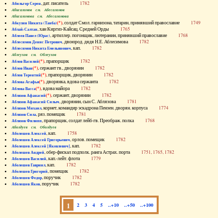
, дат. писатель
1782
Абильгор Серен
Абисаломов см. Абесаломов
Абисаломова см. Абесаломова
(*)
, солдат Смол. гарнизона, татарин, принявший православие
1749
Абкузин Никита (Танба)
, хан Киргиз-Кайсац. Средней Орды
1765
Аблай-Салтан
, артиллер. погонщик, лютеранин, принявший православие
1768
Аблеев Павел (Юрас)
, двоюрод. дядя Н.Е. Аблесимова
1782
Аблесимов Денис Петрович
, кап.
1782
Аблесимов Никита Емельянович
Аблеухов см. Облеухов
(*)
, прапорщик
1782
Аблов Василий
(*)
, сержант гв., дворянин
1782
Аблов Иван
(*)
, прапорщик, дворянин
1782
Аблов Терентий
(*)
, дворянка, вдова сержанта
1782
Аблова Агафья
(*)
, вдова майора
1782
Аблова Васса
(*)
, сержант, дворянин
1782
Аблязов Афанасий
, дворянин, сын С. Аблязова
1781
Аблязов Афанасий Силыч
, корнет, командир эскадрона Пензен. дворян. корпуса
1774
Аблязов Михаил
, ряз. помещик
1781
Аблязов Сила
, прапорщик, солдат лейб-гв. Преображ. полка
1768
Аблязов Филипп
Аболдуев см. Оболдуев
, кап.
1758
Аболешев Алексей
, орлов. помещик
1782
Аболешев Алексей Григорьевич
, кап.
1782
Аболешев Алексей [Яковлевич]
, обер-фискал подполк. ранга Астрах. порта
1751, 1765, 1782
Аболешев Андрей
, кап.-лейт. флота
1779
Аболешев Василий
, кап.
1782
Аболешев Гавриил
, помещик
1782
Аболешев Григорий
, поручик
1782
Аболешев Федор
, поручик
1782
Аболешев Яков
1
2
3
4
5
..+10
..+50
..+100