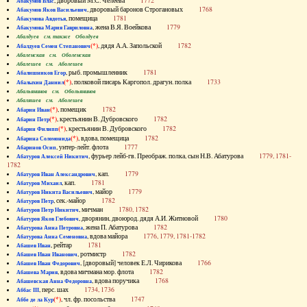
, дворовый М.С. Челеева
1772
Абакумов Влас
, дворовый баронов Строгановых
1768
Абакумов Яков Васильевич
, помещица
1781
Абакумова Авдотья
, жена В.Я. Воейкова
1779
Абакумова Мария Гавриловна
Абалдуев см. также Оболдуев
(*)
, дядя А.А. Запольской
1782
Абалдуев Семен Степанович
Абаленская см. Оболенская
Абалешев см. Аболешев
, рыб. промышленник
1781
Абалишников Егор
(*)
, полковой писарь Каргопол. драгун. полка
1733
Абалыхин Даниил
Абальянинов см. Обольянинов
Абаляшев см. Аболешев
(*)
, помещик
1782
Абарин Иван
(*)
, крестьянин В. Дубровского
1782
Абарин Петр
(*)
, крестьянин В. Дубровского
1782
Абарин Филипп
(*)
, вдова, помещица
1782
Абарина Соломонида
, унтер-лейт. флота
1777
Абаринов Осип
, фурьер лейб-гв. Преображ. полка, сын Н.В. Абатурова
1779, 1781-
Абатуров Алексей Никитич
1782
, кап.
1779
Абатуров Иван Александрович
, кап.
1781
Абатуров Михаил
, майор
1779
Абатуров Никита Васильевич
, сек.-майор
1782
Абатуров Петр
, мичман
1780, 1782
Абатуров Петр Никитич
, дворянин, двоюрод. дядя А.И. Житновой
1780
Абатуров Яков Глебович
, жена П. Абатурова
1782
Абатурова Анна Петровна
, вдова майора
1776, 1779, 1781-1782
Абатурова Анна Семеновна
, рейтар
1781
Абашев Иван
, ротмистр
1782
Абашев Иван Иванович
, [дворовый] человек Е.Л. Чирикова
1766
Абашев Иван Федорович
, вдова мичмана мор. флота
1782
Абашева Мария
, вдова поручика
1768
Абашевская Анна Федоровна
, перс. шах
1734, 1736
Аббас III
(*)
, чл. фр. посольства
1747
Аббе де ла Кур