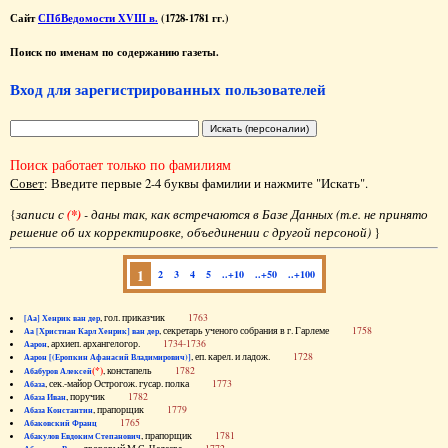
Сайт
СПбВедомости XVIII в.
(1728-1781 гг.)
Поиск по именам по содержанию газеты.
Вход для зарегистрированных пользователей
Поиск работает только по фамилиям
Совет
: Введите первые 2-4 буквы фамилии и нажмите "Искать".
{
записи с
(*)
- даны так, как встречаются в Базе Данных (т.е. не принято
решение об их корректировке, объединении с другой персоной)
}
1
2
3
4
5
..+10
..+50
..+100
, гол. приказчик
1763
[Аа] Хенрик ван дер
, секретарь ученого собрания в г. Гарлеме
1758
Аа [Христиан Карл Хенрик] ван дер
, архиеп. архангелогор.
1734-1736
Аарон
, еп. карел. и ладож.
1728
Аарон [(Еропкин Афанасий Владимирович)]
(*)
, констапель
1782
Абабуров Алексей
, сек.-майор Острогож. гусар. полка
1773
Абаза
, поручик
1782
Абаза Иван
, прапорщик
1779
Абаза Константин
1765
Абаковский Франц
, прапорщик
1781
Абакулов Евдоким Степанович