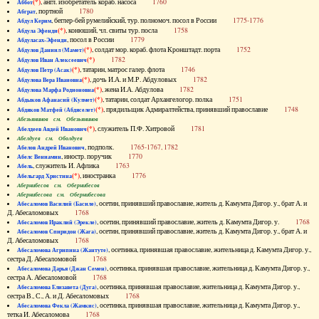
(*)
, англ. изобретатель кораб. насоса
1760
Аббот
, портной
1780
Абграт
, беглер-бей румелийский, тур. полномоч. посол в России
1775-1776
Абдул Керим
(*)
, конюший, чл. свиты тур. посла
1758
Абдула Эфенди
, посол в России
1779
Абдуласах-Эфенди
(*)
, солдат мор. кораб. флота Кронштадт. порта
1752
Абдулов Даниил (Мамет)
(*)
1782
Абдулов Иван Алексеевич
(*)
, татарин, матрос галер. флота
1746
Абдулов Петр (Асак)
(*)
, дочь И.А. и М.Р. Абдуловых
1782
Абдулова Вера Ивановна
(*)
, жена И.А. Абдулова
1782
Абдулова Марфа Родионовна
(*)
, татарин, солдат Архангелогор. полка
1751
Абдыков Афанасий (Кулмет)
(*)
, прядильщик Адмиралтейства, принявший православие
1748
Абдяков Матфей (Абдяселет)
Абезьянинов см. Обезьянинов
(*)
, служитель П.Ф. Хитровой
1781
Абелдеев Авдей Иванович
Абелдуев см. Оболдуев
, подполк.
1765-1767, 1782
Абелов Андрей Иванович
, иностр. поручик
1770
Абелс Вениамин
, служитель И. Афлика
1763
Абель
(*)
, иностранка
1776
Абельгард Христина
Абернибесов см. Обернибесов
Абернибесова см. Обернибесова
, осетин, принявший православие, житель д. Камумта Дигор. у., брат А. и
Абесаломов Василий (Басиле)
Д. Абесаломовых
1768
, осетин, принявший православие, житель д. Камумта Дигор. у.
1768
Абесаломов Ираклий (Эрекле)
, осетин, принявший православие, житель д. Камумта Дигор. у., брат А. и
Абесаломов Спиридон (Жага)
Д. Абесаломовых
1768
, осетинка, принявшая православие, жительница д. Камумта Дигор. у.,
Абесаломова Агрипина (Жантуте)
сестра Д. Абесаломовой
1768
, осетинка, принявшая православие, жительница д. Камумта Дигор. у.,
Абесаломова Дарья (Джан Семен)
сестра А. Абесаломовой
1768
, осетинка, принявшая православие, жительница д. Камумта Дигор. у.,
Абесаломова Елизавета (Дуга)
сестра В., С., А. и Д. Абесаломовых
1768
, осетинка, принявшая православие, жительница д. Камумта Дигор. у.,
Абесаломова Фекла (Жамкис)
тетка И. Абесаломова
1768