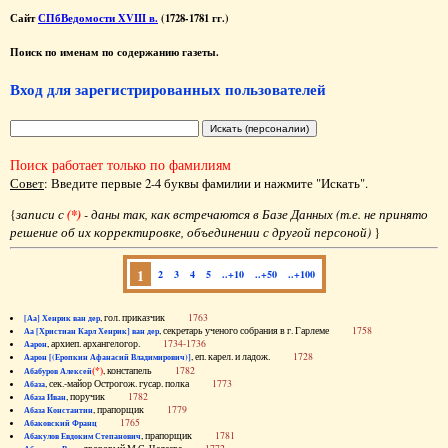
Сайт
СПбВедомости XVIII в.
(1728-1781 гг.)
Поиск по именам по содержанию газеты.
Вход для зарегистрированных пользователей
Поиск работает только по фамилиям
Совет
: Введите первые 2-4 буквы фамилии и нажмите "Искать".
{
записи с
(*)
- даны так, как встречаются в Базе Данных (т.е. не принято
решение об их корректировке, объединении с другой персоной)
}
1
2
3
4
5
..+10
..+50
..+100
, гол. приказчик
1763
[Аа] Хенрик ван дер
, секретарь ученого собрания в г. Гарлеме
1758
Аа [Христиан Карл Хенрик] ван дер
, архиеп. архангелогор.
1734-1736
Аарон
, еп. карел. и ладож.
1728
Аарон [(Еропкин Афанасий Владимирович)]
(*)
, констапель
1782
Абабуров Алексей
, сек.-майор Острогож. гусар. полка
1773
Абаза
, поручик
1782
Абаза Иван
, прапорщик
1779
Абаза Константин
1765
Абаковский Франц
, прапорщик
1781
Абакулов Евдоким Степанович