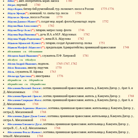
(*)
, англ. изобретатель кораб. насоса
1760
Аббот
, портной
1780
Абграт
, беглер-бей румелийский, тур. полномоч. посол в России
1775-1776
Абдул Керим
(*)
, конюший, чл. свиты тур. посла
1758
Абдула Эфенди
, посол в России
1779
Абдуласах-Эфенди
(*)
, солдат мор. кораб. флота Кронштадт. порта
1752
Абдулов Даниил (Мамет)
(*)
1782
Абдулов Иван Алексеевич
(*)
, татарин, матрос галер. флота
1746
Абдулов Петр (Асак)
(*)
, дочь И.А. и М.Р. Абдуловых
1782
Абдулова Вера Ивановна
(*)
, жена И.А. Абдулова
1782
Абдулова Марфа Родионовна
(*)
, татарин, солдат Архангелогор. полка
1751
Абдыков Афанасий (Кулмет)
(*)
, прядильщик Адмиралтейства, принявший православие
1748
Абдяков Матфей (Абдяселет)
Абезьянинов см. Обезьянинов
(*)
, служитель П.Ф. Хитровой
1781
Абелдеев Авдей Иванович
Абелдуев см. Оболдуев
, подполк.
1765-1767, 1782
Абелов Андрей Иванович
, иностр. поручик
1770
Абелс Вениамин
, служитель И. Афлика
1763
Абель
(*)
, иностранка
1776
Абельгард Христина
Абернибесов см. Обернибесов
Абернибесова см. Обернибесова
, осетин, принявший православие, житель д. Камумта Дигор. у., брат А. и
Абесаломов Василий (Басиле)
Д. Абесаломовых
1768
, осетин, принявший православие, житель д. Камумта Дигор. у.
1768
Абесаломов Ираклий (Эрекле)
, осетин, принявший православие, житель д. Камумта Дигор. у., брат А. и
Абесаломов Спиридон (Жага)
Д. Абесаломовых
1768
, осетинка, принявшая православие, жительница д. Камумта Дигор. у.,
Абесаломова Агрипина (Жантуте)
сестра Д. Абесаломовой
1768
, осетинка, принявшая православие, жительница д. Камумта Дигор. у.,
Абесаломова Дарья (Джан Семен)
сестра А. Абесаломовой
1768
, осетинка, принявшая православие, жительница д. Камумта Дигор. у.,
Абесаломова Елизавета (Дуга)
сестра В., С., А. и Д. Абесаломовых
1768
, осетинка, принявшая православие, жительница д. Камумта Дигор. у.,
Абесаломова Фекла (Жамкис)
тетка И. Абесаломова
1768