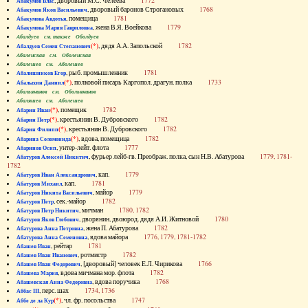
, дворовый М.С. Челеева
1772
Абакумов Влас
, дворовый баронов Строгановых
1768
Абакумов Яков Васильевич
, помещица
1781
Абакумова Авдотья
, жена В.Я. Воейкова
1779
Абакумова Мария Гавриловна
Абалдуев см. также Оболдуев
(*)
, дядя А.А. Запольской
1782
Абалдуев Семен Степанович
Абаленская см. Оболенская
Абалешев см. Аболешев
, рыб. промышленник
1781
Абалишников Егор
(*)
, полковой писарь Каргопол. драгун. полка
1733
Абалыхин Даниил
Абальянинов см. Обольянинов
Абаляшев см. Аболешев
(*)
, помещик
1782
Абарин Иван
(*)
, крестьянин В. Дубровского
1782
Абарин Петр
(*)
, крестьянин В. Дубровского
1782
Абарин Филипп
(*)
, вдова, помещица
1782
Абарина Соломонида
, унтер-лейт. флота
1777
Абаринов Осип
, фурьер лейб-гв. Преображ. полка, сын Н.В. Абатурова
1779, 1781-
Абатуров Алексей Никитич
1782
, кап.
1779
Абатуров Иван Александрович
, кап.
1781
Абатуров Михаил
, майор
1779
Абатуров Никита Васильевич
, сек.-майор
1782
Абатуров Петр
, мичман
1780, 1782
Абатуров Петр Никитич
, дворянин, двоюрод. дядя А.И. Житновой
1780
Абатуров Яков Глебович
, жена П. Абатурова
1782
Абатурова Анна Петровна
, вдова майора
1776, 1779, 1781-1782
Абатурова Анна Семеновна
, рейтар
1781
Абашев Иван
, ротмистр
1782
Абашев Иван Иванович
, [дворовый] человек Е.Л. Чирикова
1766
Абашев Иван Федорович
, вдова мичмана мор. флота
1782
Абашева Мария
, вдова поручика
1768
Абашевская Анна Федоровна
, перс. шах
1734, 1736
Аббас III
(*)
, чл. фр. посольства
1747
Аббе де ла Кур