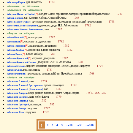
, дат. писатель
1782
Абильгор Серен
Абисаломов см. Абесаломов
Абисаломова см. Абесаломова
(*)
, солдат Смол. гарнизона, татарин, принявший православие
1749
Абкузин Никита (Танба)
, хан Киргиз-Кайсац. Средней Орды
1765
Аблай-Салтан
, артиллер. погонщик, лютеранин, принявший православие
1768
Аблеев Павел (Юрас)
, двоюрод. дядя Н.Е. Аблесимова
1782
Аблесимов Денис Петрович
, кап.
1782
Аблесимов Никита Емельянович
Аблеухов см. Облеухов
(*)
, прапорщик
1782
Аблов Василий
(*)
, сержант гв., дворянин
1782
Аблов Иван
(*)
, прапорщик, дворянин
1782
Аблов Терентий
(*)
, дворянка, вдова сержанта
1782
Аблова Агафья
(*)
, вдова майора
1782
Аблова Васса
(*)
, сержант, дворянин
1782
Аблязов Афанасий
, дворянин, сын С. Аблязова
1781
Аблязов Афанасий Силыч
, корнет, командир эскадрона Пензен. дворян. корпуса
1774
Аблязов Михаил
, ряз. помещик
1781
Аблязов Сила
, прапорщик, солдат лейб-гв. Преображ. полка
1768
Аблязов Филипп
Аболдуев см. Оболдуев
, кап.
1758
Аболешев Алексей
, орлов. помещик
1782
Аболешев Алексей Григорьевич
, кап.
1782
Аболешев Алексей [Яковлевич]
, обер-фискал подполк. ранга Астрах. порта
1751, 1765, 1782
Аболешев Андрей
, кап.-лейт. флота
1779
Аболешев Василий
, кап.
1782
Аболешев Гавриил
, помещик
1782
Аболешев Григорий
, поручик
1782
Аболешев Федор
, поручик
1782
Аболешев Яков
1
2
3
4
5
..+10
..+50
..+100