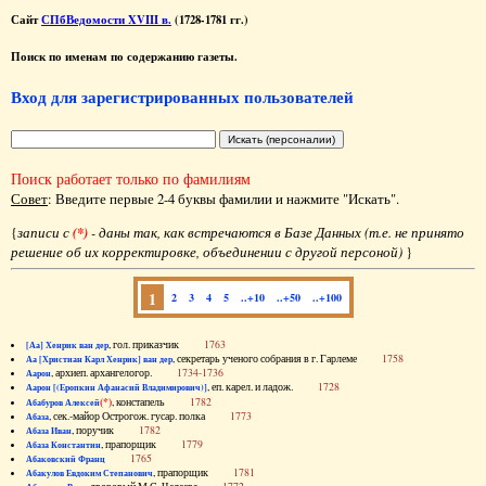
Сайт
СПбВедомости XVIII в.
(1728-1781 гг.)
Поиск по именам по содержанию газеты.
Вход для зарегистрированных пользователей
Поиск работает только по фамилиям
Совет
: Введите первые 2-4 буквы фамилии и нажмите "Искать".
{
записи с
(*)
- даны так, как встречаются в Базе Данных (т.е. не принято
решение об их корректировке, объединении с другой персоной)
}
1
2
3
4
5
..+10
..+50
..+100
, гол. приказчик
1763
[Аа] Хенрик ван дер
, секретарь ученого собрания в г. Гарлеме
1758
Аа [Христиан Карл Хенрик] ван дер
, архиеп. архангелогор.
1734-1736
Аарон
, еп. карел. и ладож.
1728
Аарон [(Еропкин Афанасий Владимирович)]
(*)
, констапель
1782
Абабуров Алексей
, сек.-майор Острогож. гусар. полка
1773
Абаза
, поручик
1782
Абаза Иван
, прапорщик
1779
Абаза Константин
1765
Абаковский Франц
, прапорщик
1781
Абакулов Евдоким Степанович