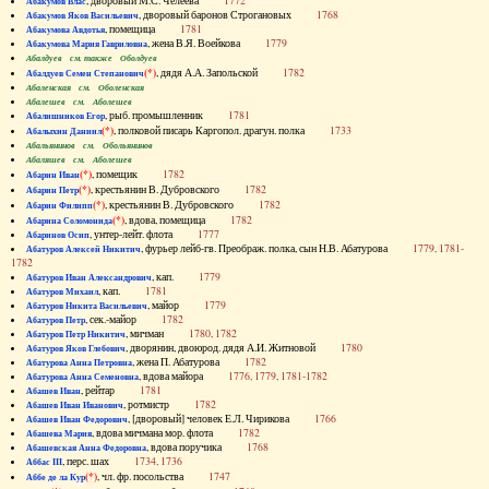
, дворовый М.С. Челеева
1772
Абакумов Влас
, дворовый баронов Строгановых
1768
Абакумов Яков Васильевич
, помещица
1781
Абакумова Авдотья
, жена В.Я. Воейкова
1779
Абакумова Мария Гавриловна
Абалдуев см. также Оболдуев
(*)
, дядя А.А. Запольской
1782
Абалдуев Семен Степанович
Абаленская см. Оболенская
Абалешев см. Аболешев
, рыб. промышленник
1781
Абалишников Егор
(*)
, полковой писарь Каргопол. драгун. полка
1733
Абалыхин Даниил
Абальянинов см. Обольянинов
Абаляшев см. Аболешев
(*)
, помещик
1782
Абарин Иван
(*)
, крестьянин В. Дубровского
1782
Абарин Петр
(*)
, крестьянин В. Дубровского
1782
Абарин Филипп
(*)
, вдова, помещица
1782
Абарина Соломонида
, унтер-лейт. флота
1777
Абаринов Осип
, фурьер лейб-гв. Преображ. полка, сын Н.В. Абатурова
1779, 1781-
Абатуров Алексей Никитич
1782
, кап.
1779
Абатуров Иван Александрович
, кап.
1781
Абатуров Михаил
, майор
1779
Абатуров Никита Васильевич
, сек.-майор
1782
Абатуров Петр
, мичман
1780, 1782
Абатуров Петр Никитич
, дворянин, двоюрод. дядя А.И. Житновой
1780
Абатуров Яков Глебович
, жена П. Абатурова
1782
Абатурова Анна Петровна
, вдова майора
1776, 1779, 1781-1782
Абатурова Анна Семеновна
, рейтар
1781
Абашев Иван
, ротмистр
1782
Абашев Иван Иванович
, [дворовый] человек Е.Л. Чирикова
1766
Абашев Иван Федорович
, вдова мичмана мор. флота
1782
Абашева Мария
, вдова поручика
1768
Абашевская Анна Федоровна
, перс. шах
1734, 1736
Аббас III
(*)
, чл. фр. посольства
1747
Аббе де ла Кур