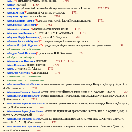
(*)
, англ. изобретатель кораб. насоса
1760
Аббот
, портной
1780
Абграт
, беглер-бей румелийский, тур. полномоч. посол в России
1775-1776
Абдул Керим
(*)
, конюший, чл. свиты тур. посла
1758
Абдула Эфенди
, посол в России
1779
Абдуласах-Эфенди
(*)
, солдат мор. кораб. флота Кронштадт. порта
1752
Абдулов Даниил (Мамет)
(*)
1782
Абдулов Иван Алексеевич
(*)
, татарин, матрос галер. флота
1746
Абдулов Петр (Асак)
(*)
, дочь И.А. и М.Р. Абдуловых
1782
Абдулова Вера Ивановна
(*)
, жена И.А. Абдулова
1782
Абдулова Марфа Родионовна
(*)
, татарин, солдат Архангелогор. полка
1751
Абдыков Афанасий (Кулмет)
(*)
, прядильщик Адмиралтейства, принявший православие
1748
Абдяков Матфей (Абдяселет)
Абезьянинов см. Обезьянинов
(*)
, служитель П.Ф. Хитровой
1781
Абелдеев Авдей Иванович
Абелдуев см. Оболдуев
, подполк.
1765-1767, 1782
Абелов Андрей Иванович
, иностр. поручик
1770
Абелс Вениамин
, служитель И. Афлика
1763
Абель
(*)
, иностранка
1776
Абельгард Христина
Абернибесов см. Обернибесов
Абернибесова см. Обернибесова
, осетин, принявший православие, житель д. Камумта Дигор. у., брат А. и
Абесаломов Василий (Басиле)
Д. Абесаломовых
1768
, осетин, принявший православие, житель д. Камумта Дигор. у.
1768
Абесаломов Ираклий (Эрекле)
, осетин, принявший православие, житель д. Камумта Дигор. у., брат А. и
Абесаломов Спиридон (Жага)
Д. Абесаломовых
1768
, осетинка, принявшая православие, жительница д. Камумта Дигор. у.,
Абесаломова Агрипина (Жантуте)
сестра Д. Абесаломовой
1768
, осетинка, принявшая православие, жительница д. Камумта Дигор. у.,
Абесаломова Дарья (Джан Семен)
сестра А. Абесаломовой
1768
, осетинка, принявшая православие, жительница д. Камумта Дигор. у.,
Абесаломова Елизавета (Дуга)
сестра В., С., А. и Д. Абесаломовых
1768
, осетинка, принявшая православие, жительница д. Камумта Дигор. у.,
Абесаломова Фекла (Жамкис)
тетка И. Абесаломова
1768