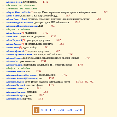
, дат. писатель
1782
Абильгор Серен
Абисаломов см. Абесаломов
Абисаломова см. Абесаломова
(*)
, солдат Смол. гарнизона, татарин, принявший православие
1749
Абкузин Никита (Танба)
, хан Киргиз-Кайсац. Средней Орды
1765
Аблай-Салтан
, артиллер. погонщик, лютеранин, принявший православие
1768
Аблеев Павел (Юрас)
, двоюрод. дядя Н.Е. Аблесимова
1782
Аблесимов Денис Петрович
, кап.
1782
Аблесимов Никита Емельянович
Аблеухов см. Облеухов
(*)
, прапорщик
1782
Аблов Василий
(*)
, сержант гв., дворянин
1782
Аблов Иван
(*)
, прапорщик, дворянин
1782
Аблов Терентий
(*)
, дворянка, вдова сержанта
1782
Аблова Агафья
(*)
, вдова майора
1782
Аблова Васса
(*)
, сержант, дворянин
1782
Аблязов Афанасий
, дворянин, сын С. Аблязова
1781
Аблязов Афанасий Силыч
, корнет, командир эскадрона Пензен. дворян. корпуса
1774
Аблязов Михаил
, ряз. помещик
1781
Аблязов Сила
, прапорщик, солдат лейб-гв. Преображ. полка
1768
Аблязов Филипп
Аболдуев см. Оболдуев
, кап.
1758
Аболешев Алексей
, орлов. помещик
1782
Аболешев Алексей Григорьевич
, кап.
1782
Аболешев Алексей [Яковлевич]
, обер-фискал подполк. ранга Астрах. порта
1751, 1765, 1782
Аболешев Андрей
, кап.-лейт. флота
1779
Аболешев Василий
, кап.
1782
Аболешев Гавриил
, помещик
1782
Аболешев Григорий
, поручик
1782
Аболешев Федор
, поручик
1782
Аболешев Яков
1
2
3
4
5
..+10
..+50
..+100