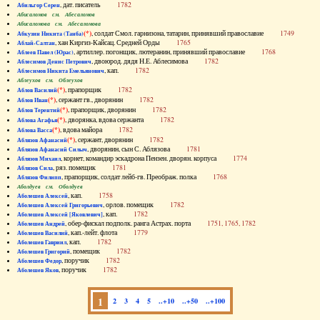
, дат. писатель
1782
Абильгор Серен
Абисаломов см. Абесаломов
Абисаломова см. Абесаломова
(*)
, солдат Смол. гарнизона, татарин, принявший православие
1749
Абкузин Никита (Танба)
, хан Киргиз-Кайсац. Средней Орды
1765
Аблай-Салтан
, артиллер. погонщик, лютеранин, принявший православие
1768
Аблеев Павел (Юрас)
, двоюрод. дядя Н.Е. Аблесимова
1782
Аблесимов Денис Петрович
, кап.
1782
Аблесимов Никита Емельянович
Аблеухов см. Облеухов
(*)
, прапорщик
1782
Аблов Василий
(*)
, сержант гв., дворянин
1782
Аблов Иван
(*)
, прапорщик, дворянин
1782
Аблов Терентий
(*)
, дворянка, вдова сержанта
1782
Аблова Агафья
(*)
, вдова майора
1782
Аблова Васса
(*)
, сержант, дворянин
1782
Аблязов Афанасий
, дворянин, сын С. Аблязова
1781
Аблязов Афанасий Силыч
, корнет, командир эскадрона Пензен. дворян. корпуса
1774
Аблязов Михаил
, ряз. помещик
1781
Аблязов Сила
, прапорщик, солдат лейб-гв. Преображ. полка
1768
Аблязов Филипп
Аболдуев см. Оболдуев
, кап.
1758
Аболешев Алексей
, орлов. помещик
1782
Аболешев Алексей Григорьевич
, кап.
1782
Аболешев Алексей [Яковлевич]
, обер-фискал подполк. ранга Астрах. порта
1751, 1765, 1782
Аболешев Андрей
, кап.-лейт. флота
1779
Аболешев Василий
, кап.
1782
Аболешев Гавриил
, помещик
1782
Аболешев Григорий
, поручик
1782
Аболешев Федор
, поручик
1782
Аболешев Яков
1
2
3
4
5
..+10
..+50
..+100