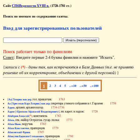
Сайт
СПбВедомости XVIII в.
(1728-1781 гг.)
Поиск по именам по содержанию газеты.
Вход для зарегистрированных пользователей
Поиск работает только по фамилиям
Совет
: Введите первые 2-4 буквы фамилии и нажмите "Искать".
{
записи с
(*)
- даны так, как встречаются в Базе Данных (т.е. не принято
решение об их корректировке, объединении с другой персоной)
}
1
2
3
4
5
..+10
..+50
..+100
, гол. приказчик
1763
[Аа] Хенрик ван дер
, секретарь ученого собрания в г. Гарлеме
1758
Аа [Христиан Карл Хенрик] ван дер
, архиеп. архангелогор.
1734-1736
Аарон
, еп. карел. и ладож.
1728
Аарон [(Еропкин Афанасий Владимирович)]
(*)
, констапель
1782
Абабуров Алексей
, сек.-майор Острогож. гусар. полка
1773
Абаза
, поручик
1782
Абаза Иван
, прапорщик
1779
Абаза Константин
1765
Абаковский Франц
, прапорщик
1781
Абакулов Евдоким Степанович