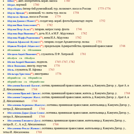
(*)
, англ. изобретатель кораб. насоса
1760
Аббот
, портной
1780
Абграт
, беглер-бей румелийский, тур. полномоч. посол в России
1775-1776
Абдул Керим
(*)
, конюший, чл. свиты тур. посла
1758
Абдула Эфенди
, посол в России
1779
Абдуласах-Эфенди
(*)
, солдат мор. кораб. флота Кронштадт. порта
1752
Абдулов Даниил (Мамет)
(*)
1782
Абдулов Иван Алексеевич
(*)
, татарин, матрос галер. флота
1746
Абдулов Петр (Асак)
(*)
, дочь И.А. и М.Р. Абдуловых
1782
Абдулова Вера Ивановна
(*)
, жена И.А. Абдулова
1782
Абдулова Марфа Родионовна
(*)
, татарин, солдат Архангелогор. полка
1751
Абдыков Афанасий (Кулмет)
(*)
, прядильщик Адмиралтейства, принявший православие
1748
Абдяков Матфей (Абдяселет)
Абезьянинов см. Обезьянинов
(*)
, служитель П.Ф. Хитровой
1781
Абелдеев Авдей Иванович
Абелдуев см. Оболдуев
, подполк.
1765-1767, 1782
Абелов Андрей Иванович
, иностр. поручик
1770
Абелс Вениамин
, служитель И. Афлика
1763
Абель
(*)
, иностранка
1776
Абельгард Христина
Абернибесов см. Обернибесов
Абернибесова см. Обернибесова
, осетин, принявший православие, житель д. Камумта Дигор. у., брат А. и
Абесаломов Василий (Басиле)
Д. Абесаломовых
1768
, осетин, принявший православие, житель д. Камумта Дигор. у.
1768
Абесаломов Ираклий (Эрекле)
, осетин, принявший православие, житель д. Камумта Дигор. у., брат А. и
Абесаломов Спиридон (Жага)
Д. Абесаломовых
1768
, осетинка, принявшая православие, жительница д. Камумта Дигор. у.,
Абесаломова Агрипина (Жантуте)
сестра Д. Абесаломовой
1768
, осетинка, принявшая православие, жительница д. Камумта Дигор. у.,
Абесаломова Дарья (Джан Семен)
сестра А. Абесаломовой
1768
, осетинка, принявшая православие, жительница д. Камумта Дигор. у.,
Абесаломова Елизавета (Дуга)
сестра В., С., А. и Д. Абесаломовых
1768
, осетинка, принявшая православие, жительница д. Камумта Дигор. у.,
Абесаломова Фекла (Жамкис)
тетка И. Абесаломова
1768