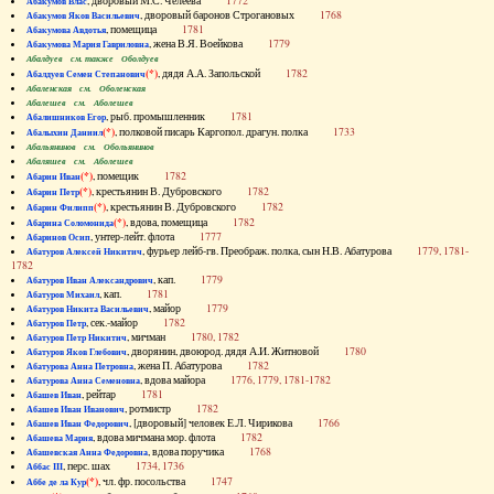
, дворовый М.С. Челеева
1772
Абакумов Влас
, дворовый баронов Строгановых
1768
Абакумов Яков Васильевич
, помещица
1781
Абакумова Авдотья
, жена В.Я. Воейкова
1779
Абакумова Мария Гавриловна
Абалдуев см. также Оболдуев
(*)
, дядя А.А. Запольской
1782
Абалдуев Семен Степанович
Абаленская см. Оболенская
Абалешев см. Аболешев
, рыб. промышленник
1781
Абалишников Егор
(*)
, полковой писарь Каргопол. драгун. полка
1733
Абалыхин Даниил
Абальянинов см. Обольянинов
Абаляшев см. Аболешев
(*)
, помещик
1782
Абарин Иван
(*)
, крестьянин В. Дубровского
1782
Абарин Петр
(*)
, крестьянин В. Дубровского
1782
Абарин Филипп
(*)
, вдова, помещица
1782
Абарина Соломонида
, унтер-лейт. флота
1777
Абаринов Осип
, фурьер лейб-гв. Преображ. полка, сын Н.В. Абатурова
1779, 1781-
Абатуров Алексей Никитич
1782
, кап.
1779
Абатуров Иван Александрович
, кап.
1781
Абатуров Михаил
, майор
1779
Абатуров Никита Васильевич
, сек.-майор
1782
Абатуров Петр
, мичман
1780, 1782
Абатуров Петр Никитич
, дворянин, двоюрод. дядя А.И. Житновой
1780
Абатуров Яков Глебович
, жена П. Абатурова
1782
Абатурова Анна Петровна
, вдова майора
1776, 1779, 1781-1782
Абатурова Анна Семеновна
, рейтар
1781
Абашев Иван
, ротмистр
1782
Абашев Иван Иванович
, [дворовый] человек Е.Л. Чирикова
1766
Абашев Иван Федорович
, вдова мичмана мор. флота
1782
Абашева Мария
, вдова поручика
1768
Абашевская Анна Федоровна
, перс. шах
1734, 1736
Аббас III
(*)
, чл. фр. посольства
1747
Аббе де ла Кур