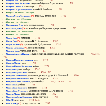
, дворовый М.С. Челеева
1772
Абакумов Влас
, дворовый баронов Строгановых
1768
Абакумов Яков Васильевич
, помещица
1781
Абакумова Авдотья
, жена В.Я. Воейкова
1779
Абакумова Мария Гавриловна
Абалдуев см. также Оболдуев
(*)
, дядя А.А. Запольской
1782
Абалдуев Семен Степанович
Абаленская см. Оболенская
Абалешев см. Аболешев
, рыб. промышленник
1781
Абалишников Егор
(*)
, полковой писарь Каргопол. драгун. полка
1733
Абалыхин Даниил
Абальянинов см. Обольянинов
Абаляшев см. Аболешев
(*)
, помещик
1782
Абарин Иван
(*)
, крестьянин В. Дубровского
1782
Абарин Петр
(*)
, крестьянин В. Дубровского
1782
Абарин Филипп
(*)
, вдова, помещица
1782
Абарина Соломонида
, унтер-лейт. флота
1777
Абаринов Осип
, фурьер лейб-гв. Преображ. полка, сын Н.В. Абатурова
1779, 1781-
Абатуров Алексей Никитич
1782
, кап.
1779
Абатуров Иван Александрович
, кап.
1781
Абатуров Михаил
, майор
1779
Абатуров Никита Васильевич
, сек.-майор
1782
Абатуров Петр
, мичман
1780, 1782
Абатуров Петр Никитич
, дворянин, двоюрод. дядя А.И. Житновой
1780
Абатуров Яков Глебович
, жена П. Абатурова
1782
Абатурова Анна Петровна
, вдова майора
1776, 1779, 1781-1782
Абатурова Анна Семеновна
, рейтар
1781
Абашев Иван
, ротмистр
1782
Абашев Иван Иванович
, [дворовый] человек Е.Л. Чирикова
1766
Абашев Иван Федорович
, вдова мичмана мор. флота
1782
Абашева Мария
, вдова поручика
1768
Абашевская Анна Федоровна
, перс. шах
1734, 1736
Аббас III
(*)
, чл. фр. посольства
1747
Аббе де ла Кур