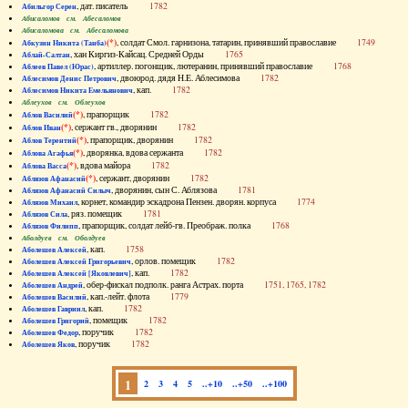
, дат. писатель
1782
Абильгор Серен
Абисаломов см. Абесаломов
Абисаломова см. Абесаломова
(*)
, солдат Смол. гарнизона, татарин, принявший православие
1749
Абкузин Никита (Танба)
, хан Киргиз-Кайсац. Средней Орды
1765
Аблай-Салтан
, артиллер. погонщик, лютеранин, принявший православие
1768
Аблеев Павел (Юрас)
, двоюрод. дядя Н.Е. Аблесимова
1782
Аблесимов Денис Петрович
, кап.
1782
Аблесимов Никита Емельянович
Аблеухов см. Облеухов
(*)
, прапорщик
1782
Аблов Василий
(*)
, сержант гв., дворянин
1782
Аблов Иван
(*)
, прапорщик, дворянин
1782
Аблов Терентий
(*)
, дворянка, вдова сержанта
1782
Аблова Агафья
(*)
, вдова майора
1782
Аблова Васса
(*)
, сержант, дворянин
1782
Аблязов Афанасий
, дворянин, сын С. Аблязова
1781
Аблязов Афанасий Силыч
, корнет, командир эскадрона Пензен. дворян. корпуса
1774
Аблязов Михаил
, ряз. помещик
1781
Аблязов Сила
, прапорщик, солдат лейб-гв. Преображ. полка
1768
Аблязов Филипп
Аболдуев см. Оболдуев
, кап.
1758
Аболешев Алексей
, орлов. помещик
1782
Аболешев Алексей Григорьевич
, кап.
1782
Аболешев Алексей [Яковлевич]
, обер-фискал подполк. ранга Астрах. порта
1751, 1765, 1782
Аболешев Андрей
, кап.-лейт. флота
1779
Аболешев Василий
, кап.
1782
Аболешев Гавриил
, помещик
1782
Аболешев Григорий
, поручик
1782
Аболешев Федор
, поручик
1782
Аболешев Яков
1
2
3
4
5
..+10
..+50
..+100