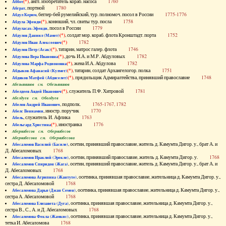
(*)
, англ. изобретатель кораб. насоса
1760
Аббот
, портной
1780
Абграт
, беглер-бей румелийский, тур. полномоч. посол в России
1775-1776
Абдул Керим
(*)
, конюший, чл. свиты тур. посла
1758
Абдула Эфенди
, посол в России
1779
Абдуласах-Эфенди
(*)
, солдат мор. кораб. флота Кронштадт. порта
1752
Абдулов Даниил (Мамет)
(*)
1782
Абдулов Иван Алексеевич
(*)
, татарин, матрос галер. флота
1746
Абдулов Петр (Асак)
(*)
, дочь И.А. и М.Р. Абдуловых
1782
Абдулова Вера Ивановна
(*)
, жена И.А. Абдулова
1782
Абдулова Марфа Родионовна
(*)
, татарин, солдат Архангелогор. полка
1751
Абдыков Афанасий (Кулмет)
(*)
, прядильщик Адмиралтейства, принявший православие
1748
Абдяков Матфей (Абдяселет)
Абезьянинов см. Обезьянинов
(*)
, служитель П.Ф. Хитровой
1781
Абелдеев Авдей Иванович
Абелдуев см. Оболдуев
, подполк.
1765-1767, 1782
Абелов Андрей Иванович
, иностр. поручик
1770
Абелс Вениамин
, служитель И. Афлика
1763
Абель
(*)
, иностранка
1776
Абельгард Христина
Абернибесов см. Обернибесов
Абернибесова см. Обернибесова
, осетин, принявший православие, житель д. Камумта Дигор. у., брат А. и
Абесаломов Василий (Басиле)
Д. Абесаломовых
1768
, осетин, принявший православие, житель д. Камумта Дигор. у.
1768
Абесаломов Ираклий (Эрекле)
, осетин, принявший православие, житель д. Камумта Дигор. у., брат А. и
Абесаломов Спиридон (Жага)
Д. Абесаломовых
1768
, осетинка, принявшая православие, жительница д. Камумта Дигор. у.,
Абесаломова Агрипина (Жантуте)
сестра Д. Абесаломовой
1768
, осетинка, принявшая православие, жительница д. Камумта Дигор. у.,
Абесаломова Дарья (Джан Семен)
сестра А. Абесаломовой
1768
, осетинка, принявшая православие, жительница д. Камумта Дигор. у.,
Абесаломова Елизавета (Дуга)
сестра В., С., А. и Д. Абесаломовых
1768
, осетинка, принявшая православие, жительница д. Камумта Дигор. у.,
Абесаломова Фекла (Жамкис)
тетка И. Абесаломова
1768