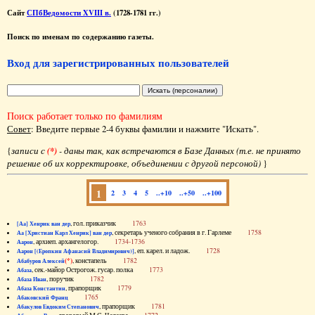
Сайт
СПбВедомости XVIII в.
(1728-1781 гг.)
Поиск по именам по содержанию газеты.
Вход для зарегистрированных пользователей
Поиск работает только по фамилиям
Совет
: Введите первые 2-4 буквы фамилии и нажмите "Искать".
{
записи с
(*)
- даны так, как встречаются в Базе Данных (т.е. не принято
решение об их корректировке, объединении с другой персоной)
}
1
2
3
4
5
..+10
..+50
..+100
, гол. приказчик
1763
[Аа] Хенрик ван дер
, секретарь ученого собрания в г. Гарлеме
1758
Аа [Христиан Карл Хенрик] ван дер
, архиеп. архангелогор.
1734-1736
Аарон
, еп. карел. и ладож.
1728
Аарон [(Еропкин Афанасий Владимирович)]
(*)
, констапель
1782
Абабуров Алексей
, сек.-майор Острогож. гусар. полка
1773
Абаза
, поручик
1782
Абаза Иван
, прапорщик
1779
Абаза Константин
1765
Абаковский Франц
, прапорщик
1781
Абакулов Евдоким Степанович