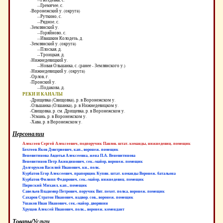
--Гремячее, с.
-Воронежский у. (округа)
--Руткино, с.
--Рядное, с.
-Землянский у.
--Горяйново, с.
--Ивашкин Колодезь, д.
-Землянский у. (округа)
--Плоская, д.
--Троицкая, д.
-Нижнедевицкий у.
--Новая Ольшанка, с. (ранее - Землянского у.)
-Нижнедевицкий у. (округа)
-Орлов, г.
-Пронский у.
--Подакова, д.
РЕКИ И КАНАЛЫ
-Дрищевка (Свищовка), р. в Воронежском у.
-Ольшанка (Олшанка), р. в Нижнедевицком у.
-Свищовка, р. см. Дрищевка, р. в Воронежском у.
-Усмань, р. в Воронежском у.
-Хава, р. в Воронежском у.
Персоналии
Алексеев Сергей Алексеевич, подпоручик Павлов. штат. команды, нижнедевиц. помещик
Бехтеев Яков Дмитриевич, кап., воронеж. помещик
Веневитинова Авдотья Алексеевна, жена П.А. Веневитинова
Веневитинов Петр Акиндинович, сек.-майор, воронеж. помещик
Долгоруков Василий Иванович, кн., полк.
Курбатов Егор Алексеевич, прапорщик Купян. штат. команды Воронеж. батальона
Курбатов Филипп Федорович, сек.-майор, нижнедевиц. помещик
Пириский Михаил, кап., помещик
Савельев Владимир Петрович, поручик Вят. пехот. полка, воронеж. помещик
Сахаров Стратон Иванович, надвор. сов., воронеж. помещик
Ушаков Иван Иванович, сек.-майор, дворянин
Хрущов Алексей Иванович, полк., воронеж. комендант
Товары/Услуги