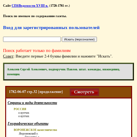
Сайт
СПбВедомости XVIII в.
(1728-1781 гг.)
Поиск по именам по содержанию газеты.
Вход для зарегистрированных пользователей
Поиск работает только по фамилиям
Совет
: Введите первые 2-4 буквы фамилии и нажмите "Искать".
Алексеев Сергей Алексеевич, подпоручик Павлов. штат. команды, нижнедевиц.
помещик
1782-06-07 стр.32 {продолжение}
Страны и виды деятельности
РОССИЯ
о купчих
о купчих
Географические объекты
ВОРОНЕЖСКОЕ наместничество
-Воронежский у.
--Гвоздевка, с.