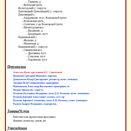
---Ташкова, д.
--Кубенская треть
-Вологодский у. (округа)
-Грязовецкий (Грязовицкий) у. (округа)
-Грязовецкий у.
--Андреяново, пуст. Комельской трети
--Комельская треть
--Сопегино, с-цо Комельской трети
--Шилегодская вол.
---Васьяново, д.
---Гридицыно, пуст.
-Кадниковский у.
--Житьево, д.
--Матинская, д.
-Кадниковский у. (округа)
--Сянженская вол.
---Дресвянка, пуст.
---Соколова, пуст.
---Харламова, пуст.
Персоналии
Алексеев Яков, крестьянин К.С. Свингиной
Волоцкий Григорий Иванович, поручик
Доводчиков Федор Григорьевич, ротмистр, волог. помещик
Лихарев Петр Спиридонович, прапорщик
Новокщенов Александр Васильевич, прапорщик гв.
Петров Афанасий, староста
Резанова Екатерина Федоровна, жена Д.А. Резанова, волог. помещица
Резанов Дмитрий Алексеевич, коллеж. асессор
Рылеева Афимья Степановна, жена А.Ф. Рылеева, галич. помещица
Рылеев Андрей Федорович, подпоручик
Товары/Услуги
Рабочая сила (крепостные крестьяне)
Имение, поместье, земля, лес
Учреждения