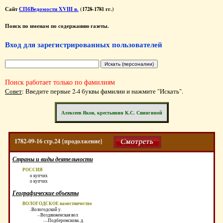
Сайт
СПбВедомости XVIII в.
(1728-1781 гг.)
Поиск по именам по содержанию газеты.
Вход для зарегистрированных пользователей
Поиск работает только по фамилиям
Совет
: Введите первые 2-4 буквы фамилии и нажмите "Искать".
Алексеев Яков, крестьянин К.С. Свингиной
1782-09-16 стр.24 {продолжение}
Страны и виды деятельности
РОССИЯ
о купчих
о купчих
Географические объекты
ВОЛОГОДСКОЕ наместничество
-Вологодский у.
--Воздвиженская вол.
---Подбережскова, д.