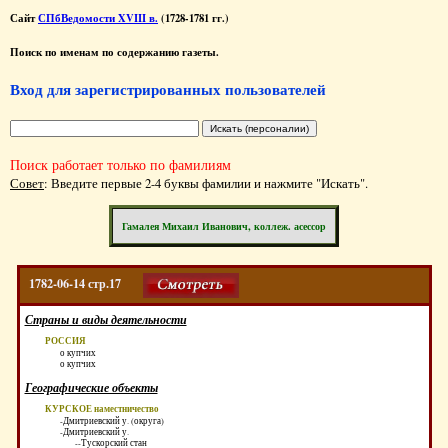
Сайт
СПбВедомости XVIII в.
(1728-1781 гг.)
Поиск по именам по содержанию газеты.
Вход для зарегистрированных пользователей
Поиск работает только по фамилиям
Совет
: Введите первые 2-4 буквы фамилии и нажмите "Искать".
Гамалея Михаил Иванович, коллеж. асессор
1782-06-14 стр.17
Страны и виды деятельности
РОССИЯ
о купчих
о купчих
Географические объекты
КУРСКОЕ наместничество
-Дмитриевский у. (округа)
-Дмитриевский у.
--Тускорский стан