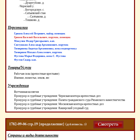
--Душегубово, д.
-Чернский у.
--Богородское, с.
--Сатыевский стан
---Салтыкова, д.
--Тишково, д.
Персоналии
Гринев Алексей Петрович, майор, помещик
Гринев Василий Васильевич, поручик, помещик
Микулин Федор Григорьевич, кап.
Светушкин Александр Артамонович, поручик
Тимирязева Авдотья Артамоновна, жена подпоручика
Тимирязев Михаил Алексеевич, поручик
Фустова Марья Федоровна, жена С. Фустова
Фустов Сидор, кап.
Товары/Услуги
Рабочая сила (крепостные крестьяне)
Имение, поместье, земля, лес
Учреждения
Вотчинная коллегия
Прокурор и судебные учреждения: Чернская контора крепостных дел
Прокурор и судебные учреждения: Палата гражданского суда Рязанского наместничества
Прокурор и судебные учреждения: Московская контора крепостных дел
Прокурор и судебные учреждения: Каширский уездный суд
1782-09-06 стр.19 {продолжение} (
)
дублетность: 3
Страны и виды деятельности