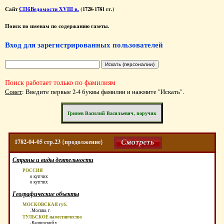
Сайт
СПбВедомости XVIII в.
(1728-1781 гг.)
Поиск по именам по содержанию газеты.
Вход для зарегистрированных пользователей
Поиск работает только по фамилиям
Совет
: Введите первые 2-4 буквы фамилии и нажмите "Искать".
Гринев Василий Васильевич, поручик
1782-04-05 стр.23 {продолжение}
Страны и виды деятельности
РОССИЯ
о купчих
о купчих
Географические объекты
МОСКОВСКАЯ губ.
-Москва, г.
ТУЛЬСКОЕ наместничество
-Каширский у.