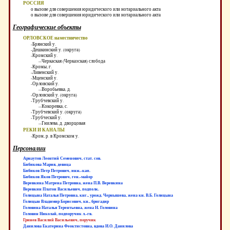
РОССИЯ
о вызове для совершения юридического или нотариального акта
о вызове для совершения юридического или нотариального акта
Географические объекты
ОРЛОВСКОЕ наместничество
-Брянский у.
-Дешкинский у. (округа)
-Кромский у.
--Черкаская (Черказская) слобода
-Кромы, г.
-Ливенский у.
-Мценский у.
-Орловский у.
--Воробьевка, д.
-Орловский у. (округа)
-Трубчевский у.
--Кокоревка, с.
-Трубчевский у. (округа)
-Трубческий у.
--Гнилева, д. дворцовая
РЕКИ И КАНАЛЫ
-Кром, р. в Кромском у.
Персоналии
Арнаутов Леонтий Семенович, стат. сов.
Бибикова Мария, девица
Бибиков Петр Петрович, инж.-кап.
Бибиков Яков Петрович, ген.-майор
Веревкина Матрена Петровна, жена П.В. Веревкина
Веревкин Платон Васильевич, подполк.
Голицына Наталья Петровна, кнг., урожд. Чернышева, жена кн. В.Б. Голицына
Голицын Владимир Борисович, кн., бригадир
Головина Наталья Терентьевна, жена Н. Головина
Головин Николай, подпоручик л.-гв.
Гринев Василий Васильевич, поручик
Данилова Екатерина Феоктистовна, вдова И.О. Данилова