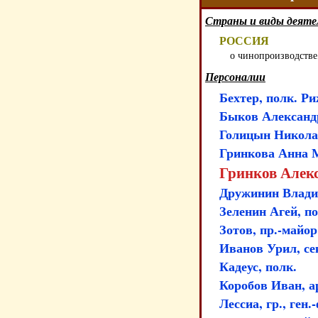
Страны и виды деяте
РОССИЯ
о чинопроизводстве
Персоналии
Бехтер, полк. Ри
Быков Александр
Голицын Николай 
Гринкова Анна М
Гринков Алекс
Дружинин Влади
Зеленин Агей, п
Зотов, пр.-майор
Иванов Урил, се
Кадеус, полк.
Коробов Иван, ар
Лессиа, гр., ген.