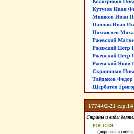
Кологривов Ник
Кутузов Иван Фе
Мишков Иван Як
Павлов Иван Ива
Похвиснев Михаи
Ржевский Матвей
Ржевский Петр П
Ржевский Петр Я
Ржевский Яков П
Скрипицын Нико
Тайдаков Федор 
Щербатов Григор
1774-02-21 стр.1
Страны и виды деяте
РОССИЯ
Дворцовая и светск