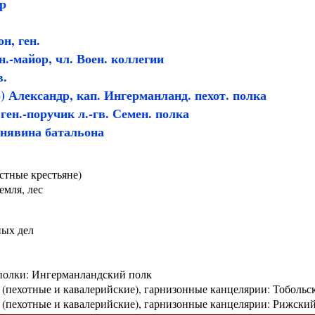
ор
н, ген.
.-майор, чл. Воен. коллегии
в.
 Александр, кап. Ингерманланд. пехот. полка
ен.-поручик л.-гв. Семен. полка
инявина батальона
стные крестьяне)
емля, лес
ных дел
полки: Ингерманландский полк
(пехотные и кавалерийские), гарнизонные канцелярии: Тобольс
(пехотные и кавалерийские), гарнизонные канцелярии: Рижски