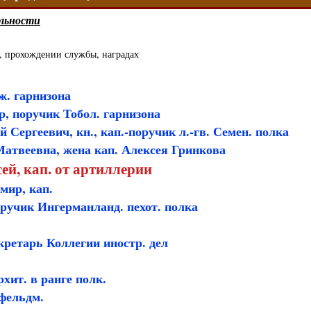
льности
, прохождении службы, наградах
ж. гарнизона
, поручик Тобол. гарнизона
Сергеевич, кн., кап.-поручик л.-гв. Семен. полка
атвеевна, жена кап. Алексея Гринкова
ей, кап. от артиллерии
мир, кап.
оручик Ингерманланд. пехот. полка
кретарь Коллегии иностр. дел
хит. в ранге полк.
-фельдм.