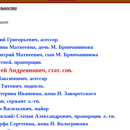
льности
ациях
ий Григорьевич, асессор
нна Матвеевна, дочь М. Брянчанинова
итрий Матвеевич, сын М. Брянчанинова
твей, прапорщик
ей Андреянович, стат. сов.
аксимович, асессор
Титович, подполк.
терина Ивановна, жена И. Заворотского
, сержант л.-гв.
н Васильевич, майор
нский) Степан Александрович, прапорщик л.-гв.
фа Сергеевна, жена Н. Кологривова