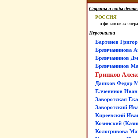
Страны и виды деяте
РОССИЯ
о финансовых опер
Персоналии
Бартенев Григор
Брянчанинова А
Брянчанинов Дм
Брянчанинов Ма
Гринков Алекс
Дашков Федор М
Елченинов Иван 
Заворотская Ека
Заворотский Иван
Киреевский Ива
Козинский (Кази
Кологривова Мар