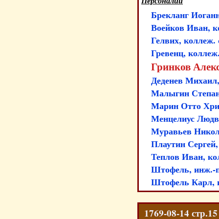
Персоналии
Брекланг Иоганн
Воейков Иван, к
Гелвих, коллеж.
Гревенц, коллеж
Гринков Алексе
Деденев Михаил,
Малыгин Степан,
Марин Отто Хрис
Менцелиус Людви
Муравьев Никола
Плаутин Сергей,
Теплов Иван, ко
Штофель, инж.-п
Штофель Карл, и
1769-08-14 стр.