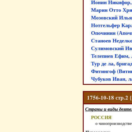
Ионин Никифор,
Марин Отто Хрис
Мозовский Илья
Нотгельфер Карл
Опочинин (Апочи
Станоев Неделко,
Сулимовский Ива
Телепнев Ефим, 
Тур де ла, брига
Фитингоф (Витинг
Чубуков Иван, л
1756-10-18 стр.
Страны и виды деяте
РОССИЯ
о чинопроизводстве