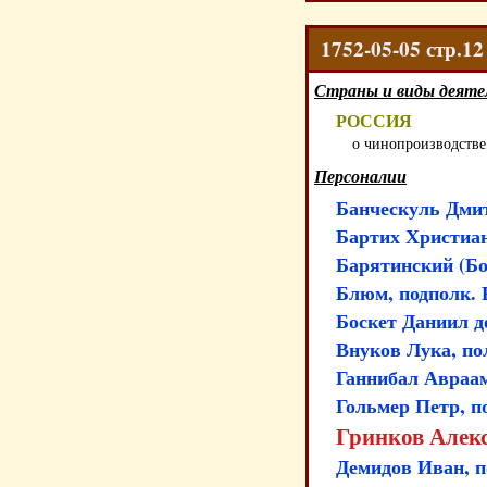
1752-05-05 стр.1
Страны и виды деяте
РОССИЯ
о чинопроизводстве
Персоналии
Банческуль Дмит
Бартих Христиан
Барятинский (Бо
Блюм, подполк. 
Боскет Даниил д
Внуков Лука, по
Ганнибал Авраам
Гольмер Петр, п
Гринков Алекс
Демидов Иван, п