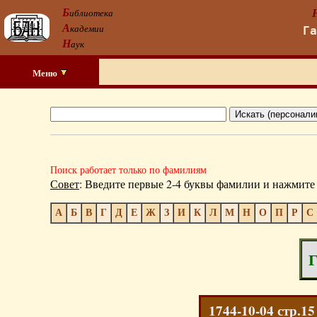
Б
иблиотека
А
кадемии
Г
Н
аук
Меню
Поиск работает только по фамилиям
Совет
: Введите первые 2-4 буквы фамилии и нажмите 
А
Б
В
Г
Д
Е
Ж
З
И
К
Л
М
Н
О
П
Р
С
Г
1744-10-04 стр.1