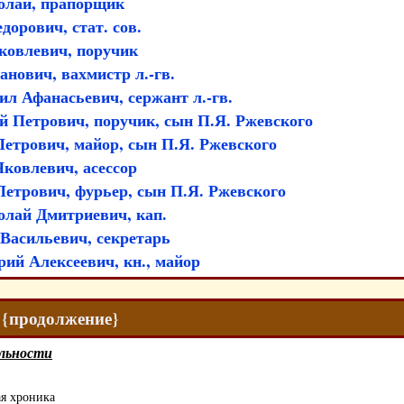
олай, прапорщик
дорович, стат. сов.
овлевич, поручик
нович, вахмистр л.-гв.
л Афанасьевич, сержант л.-гв.
 Петрович, поручик, сын П.Я. Ржевского
етрович, майор, сын П.Я. Ржевского
ковлевич, асессор
етрович, фурьер, сын П.Я. Ржевского
лай Дмитриевич, кап.
Васильевич, секретарь
ий Алексеевич, кн., майор
4 {продолжение}
льности
ая хроника