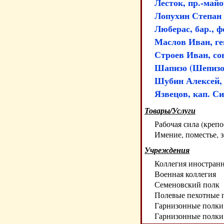
Лесток, пр.-май
Лопухин Степан
Люберас, бар., фо
Маслов Иван, ген
Строев Иван, со
Шапизо (Шепизо)
Шубин Алексей, г
Язвецов, кап. С
Товары/Услуги
Рабочая сила (крепо
Имение, поместье, з
Учреждения
Коллегия иностран
Военная коллегия
Семеновский полк
Полевые пехотные 
Гарнизонные полки 
Гарнизонные полки 