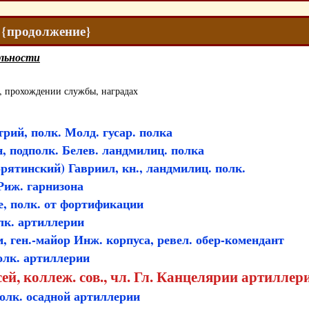
2 {продолжение}
льности
, прохождении службы, наградах
рий, полк. Молд. гусар. полка
, подполк. Белев. ландмилиц. полка
рятинский) Гавриил, кн., ландмилиц. полк.
Риж. гарнизона
е, полк. от фортификации
лк. артиллерии
, ген.-майор Инж. корпуса, ревел. обер-комендант
олк. артиллерии
ей, коллеж. сов., чл. Гл. Канцелярии артилле
олк. осадной артиллерии