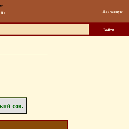
ия
На главную
ка:
Войти
кий сов.