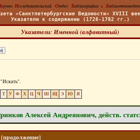
Н
И
О
Б
Б
аучно-
сследовательский
тдел
иблиографии
иблиотековеден
и
азета «Санктпетербургские Ведомости» XVIII ве
Указатели к содержанию (1728-1782 гг.)
Указатели: Именной (алфавитный)
"Искать".
Т
У
Ф
Х
Ц
Ч
Ш
Щ
Э
Ю
Я
ринков Алексей Андреянович, действ. статс
5 {продолжение}