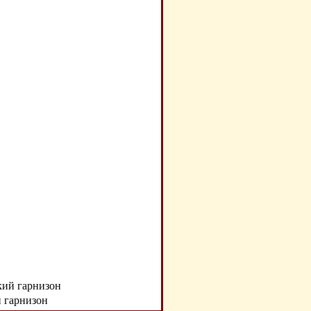
кий гарнизон
й гарнизон