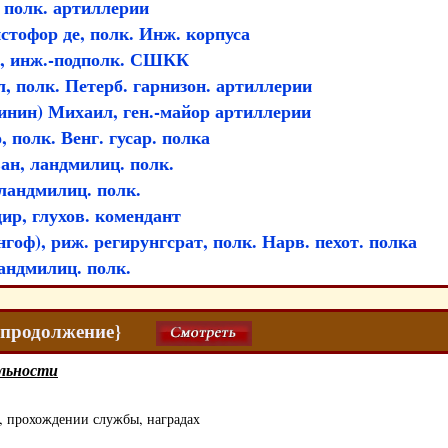
 полк. артиллерии
тофор де, полк. Инж. корпуса
, инж.-подполк. СШКК
, полк. Петерб. гарнизон. артиллерии
нин) Михаил, ген.-майор артиллерии
 полк. Венг. гусар. полка
н, ландмилиц. полк.
ландмилиц. полк.
дир, глухов. комендант
оф), риж. регирунгсрат, полк. Нарв. пехот. полка
андмилиц. полк.
2 {продолжение}
льности
, прохождении службы, наградах