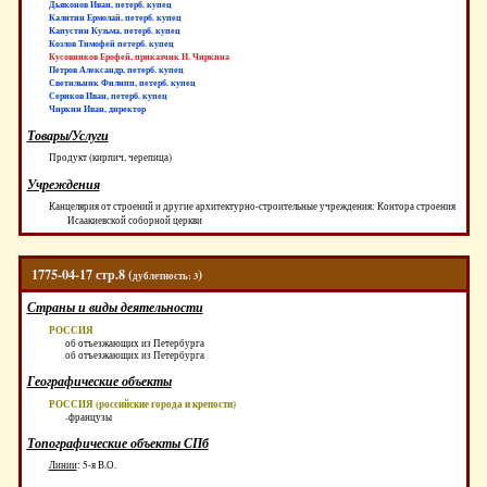
Дьяконов Иван, петерб. купец
Калитин Ермолай, петерб. купец
Капустин Кузьма, петерб. купец
Козлов Тимофей петерб. купец
Кусовников Ерофей, приказчик И. Чиркина
Петров Александр, петерб. купец
Светильник Филипп, петерб. купец
Сериков Иван, петерб. купец
Чиркин Иван, директор
Товары/Услуги
Продукт (кирпич, черепица)
Учреждения
Канцелярия от строений и другие архитектурно-строительные учреждения: Контора строения
Исаакиевской соборной церкви
1775-04-17 стр.8 (
)
дублетность: 3
Страны и виды деятельности
РОССИЯ
об отъезжающих из Петербурга
об отъезжающих из Петербурга
Географические объекты
РОССИЯ (российские города и крепости)
-французы
Топографические объекты СПб
Линии
:
5-я В.О.