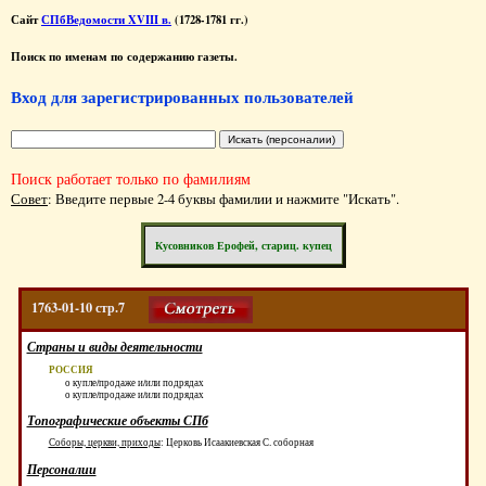
Сайт
СПбВедомости XVIII в.
(1728-1781 гг.)
Поиск по именам по содержанию газеты.
Вход для зарегистрированных пользователей
Поиск работает только по фамилиям
Совет
: Введите первые 2-4 буквы фамилии и нажмите "Искать".
Кусовников Ерофей, стариц. купец
1763-01-10 стр.7
Страны и виды деятельности
РОССИЯ
о купле/продаже и/или подрядах
о купле/продаже и/или подрядах
Топографические объекты СПб
Соборы, церкви, приходы
:
Церковь Исаакиевская С. соборная
Персоналии