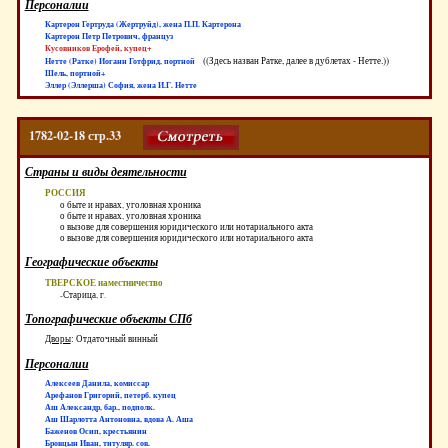
Персоналии
Картерон Гертруда (Жертруйд), жена П.П. Картерона
Картерон Петр Петрович, француз
Кусовников Ерофей, купец+
((Здесь назван Ратке, далее в дублетах - Нетте.))
Нетте (Ратке) Иоганн Готфрид, портной
Шель, портной+
Эллер (Эллерша) София, жена И.Г. Нетте
1782-02-18 стр.33
Страны и виды деятельности
РОССИЯ
о быте и нравах, уголовная хроника
о быте и нравах, уголовная хроника
о вызове для совершения юридического или нотариального акта
о вызове для совершения юридического или нотариального акта
Географические объекты
ТВЕРСКОЕ наместничество
-Старица, г.
Топографические объекты СПб
Дворы
:
Отдаточный винный
Персоналии
Алексеев Данила, комиссар
Арефанов Григорий, петерб. купец
Аш Александр, бар., подполк.
Аш Шарлотта Антоновна, вдова А. Аша
Баженов Осип, крестьянин
Бровцын Иван, титуляр. сов.