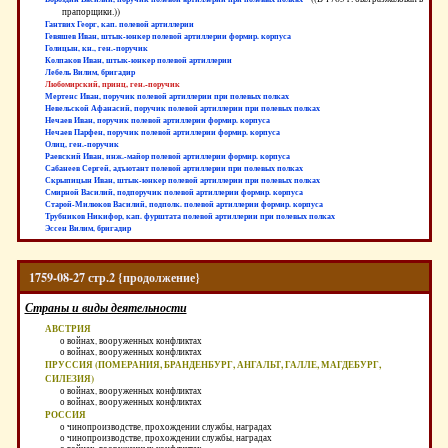
прапорщики.))
Гантвих Георг, кап. полевой артиллерии
Гевяшев Иван, штык-юнкер полевой артиллерии формир. корпуса
Голицын, кн., ген.-поручик
Колпаков Иван, штык-юнкер полевой артиллерии
Лебель Вилим, бригадир
Любомирский, принц, ген.-поручик
Мертенс Иван, поручик полевой артиллерии при полевых полках
Невельской Афанасий, поручик полевой артиллерии при полевых полках
Нечаев Иван, поручик полевой артиллерии формир. корпуса
Нечаев Парфен, поручик полевой артиллерии формир. корпуса
Олиц, ген.-поручик
Раевский Иван, инж.-майор полевой артиллерии формир. корпуса
Сабанеев Сергей, адъютант полевой артиллерии при полевых полках
Скрыпицын Иван, штык-юнкер полевой артиллерии при полевых полках
Смирной Василий, подпоручик полевой артиллерии формир. корпуса
Старой-Милюков Василий, подполк. полевой артиллерии формир. корпуса
Трубников Никифор, кап. фурштата полевой артиллерии при полевых полках
Эссен Вилим, бригадир
1759-08-27 стр.2 {продолжение}
Страны и виды деятельности
АВСТРИЯ
о войнах, вооруженных конфликтах
о войнах, вооруженных конфликтах
ПРУССИЯ (ПОМЕРАНИЯ, БРАНДЕНБУРГ, АНГАЛЬТ, ГАЛЛЕ, МАГДЕБУРГ,
СИЛЕЗИЯ)
о войнах, вооруженных конфликтах
о войнах, вооруженных конфликтах
РОССИЯ
о чинопроизводстве, прохождении службы, наградах
о чинопроизводстве, прохождении службы, наградах