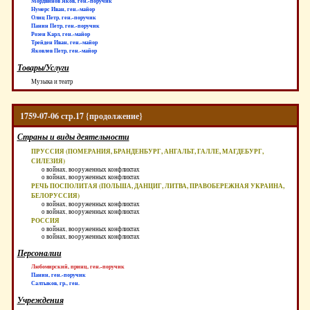
Мордвинов Яков, ген.-поручик
Нумерс Иван, ген.-майор
Олиц Петр, ген.-поручик
Панин Петр, ген.-поручик
Розен Карл, ген.-майор
Трейден Иван, ген.-майор
Яковлев Петр, ген.-майор
Товары/Услуги
Музыка и театр
1759-07-06 стр.17 {продолжение}
Страны и виды деятельности
ПРУССИЯ (ПОМЕРАНИЯ, БРАНДЕНБУРГ, АНГАЛЬТ, ГАЛЛЕ, МАГДЕБУРГ,
СИЛЕЗИЯ)
о войнах, вооруженных конфликтах
о войнах, вооруженных конфликтах
РЕЧЬ ПОСПОЛИТАЯ (ПОЛЬША, ДАНЦИГ, ЛИТВА, ПРАВОБЕРЕЖНАЯ УКРАИНА,
БЕЛОРУССИЯ)
о войнах, вооруженных конфликтах
о войнах, вооруженных конфликтах
РОССИЯ
о войнах, вооруженных конфликтах
о войнах, вооруженных конфликтах
Персоналии
Любомирский, принц, ген.-поручик
Панин, ген.-поручик
Салтыков, гр., ген.
Учреждения