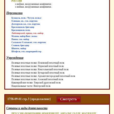
РОССИЯ
о войнах, вооруженных конфликтах
о войнах, вооруженных конфликтах
Персоналии
Булацель, полк. (Чугуев. полка)
Голицын, кн., ген.-поручик
Долгоруков, кн., ген.-поручик
Краснощоков, бригадир
Краснощоков, полк.
Любомирский, принц, ген.-майор
Малама, майор Венг. полка
Панин, ген.-майор
Салтыков (Солтыков), ген.-поручик
Стоянов, бригадир
Швачек, майор
Штофель, ген.-квартирмейстер
Учреждения
Полевые пехотные полки: Псковский пехотный полк
Полевые пехотные полки: Пермский пехотный полк
Полевые пехотные полки: Кексгольмский пехотный полк
Полевые пехотные полки: Бутырский пехотный полк
Полевые пехотные полки: Архангелогородский пехотный полк
Полевые пехотные полки: Азовский пехотный полк
Кавалерийские полки: Тверской драгунский полк
Национальные части: Венгерский полк
1758-09-01 стр.3 {продолжение}
Страны и виды деятельности
ПРУССИЯ (ПОМЕРАНИЯ, БРАНДЕНБУРГ, АНГАЛЬТ, ГАЛЛЕ, МАГДЕБУРГ,