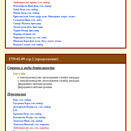
Любомирский, принц, ген.-майор
Мантейфель Иван фон, ген.-майор
Олиц Петр, ген.-майор
Панин Петр, ген.-майор
Приклонский Александр, полк. Новотроиц. кирас. полка
Салтыков Иван, ген.-лейт.
Сиверс Иоахим, бригадир
Тизенгаузен фон, бригадир
Уваров Федор, бригадир
Фермор, полный ген.
Чернышев Захар, гр., ген.-лейт.
Швензон Карл фон, полк. Рост. пехот. полка
Языков Степан, ген.-майор
1759-02-09 стр.2 {продолжение}
Страны и виды деятельности
РОССИЯ
о чинопроизводстве, прохождении службы, наградах
о чинопроизводстве, прохождении службы, наградах
Дворцовая и светская хроника
Дворцовая и светская хроника
Персоналии
Берг, ген.-майор
Гаугревен Карл, ген.-майор
Долгоруков Федор, кн., ген.-майор
Е.П.
Еропкин Петр, ген.-майор
Кокошкин Федор, ген.-майор
Леонтьев Иван, ген.-майор
Леонтьев Николай, ген.-поручик
Любомирский, кн., ген.-поручик