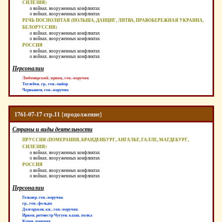
СИЛЕЗИЯ)
о войнах, вооруженных конфликтах
о войнах, вооруженных конфликтах
РЕЧЬ ПОСПОЛИТАЯ (ПОЛЬША, ДАНЦИГ, ЛИТВА, ПРАВОБЕРЕЖНАЯ УКРАИНА,
БЕЛОРУССИЯ)
о войнах, вооруженных конфликтах
о войнах, вооруженных конфликтах
РОССИЯ
о войнах, вооруженных конфликтах
о войнах, вооруженных конфликтах
Персоналии
Любомирский, принц, ген.-поручик
Тотлебен, гр., ген.-майор
Чернышев, ген.-поручик
1761-07-17 стр.11 {продолжение}
Страны и виды деятельности
ПРУССИЯ (ПОМЕРАНИЯ, БРАНДЕНБУРГ, АНГАЛЬТ, ГАЛЛЕ, МАГДЕБУРГ,
СИЛЕЗИЯ)
о войнах, вооруженных конфликтах
о войнах, вооруженных конфликтах
РОССИЯ
о войнах, вооруженных конфликтах
о войнах, вооруженных конфликтах
Персоналии
Гольмер, ген.-поручик
гр., ген.-фельдм.
Долгоруков, кн., ген.-поручик
Иржев, ротмистр Чугуев. казац. полка
Куров, поручик