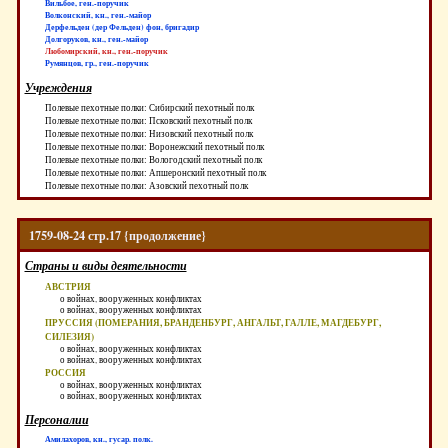
Вильбое, ген.-поручик
Волконский, кн., ген.-майор
Дерфельден (дер Фельден) фон, бригадир
Долгоруков, кн., ген.-майор
Любомирский, кн., ген.-поручик
Румянцов, гр., ген.-поручик
Учреждения
Полевые пехотные полки: Сибирский пехотный полк
Полевые пехотные полки: Псковский пехотный полк
Полевые пехотные полки: Низовский пехотный полк
Полевые пехотные полки: Воронежский пехотный полк
Полевые пехотные полки: Вологодский пехотный полк
Полевые пехотные полки: Апшеронский пехотный полк
Полевые пехотные полки: Азовский пехотный полк
1759-08-24 стр.17 {продолжение}
Страны и виды деятельности
АВСТРИЯ
о войнах, вооруженных конфликтах
о войнах, вооруженных конфликтах
ПРУССИЯ (ПОМЕРАНИЯ, БРАНДЕНБУРГ, АНГАЛЬТ, ГАЛЛЕ, МАГДЕБУРГ,
СИЛЕЗИЯ)
о войнах, вооруженных конфликтах
о войнах, вооруженных конфликтах
РОССИЯ
о войнах, вооруженных конфликтах
о войнах, вооруженных конфликтах
Персоналии
Амилахоров, кн., гусар. полк.