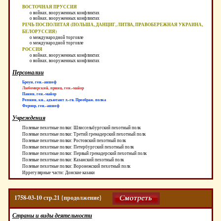
ВОСТОЧНАЯ ПРУССИЯ
о войнах, вооруженных конфликтах
о войнах, вооруженных конфликтах
РЕЧЬ ПОСПОЛИТАЯ (ПОЛЬША, ДАНЦИГ, ЛИТВА, ПРАВОБЕРЕЖНАЯ УКРАИНА,
БЕЛОРУССИЯ)
о международной торговле
о международной торговле
РОССИЯ
о войнах, вооруженных конфликтах
о войнах, вооруженных конфликтах
Персоналии
Броун, ген.-аншеф
Любомирский, принц, ген.-майор
Панин, ген.-майор
Репнин, кн., адъютант л.-гв. Преображ. полка
Фермор, ген.-аншеф
Учреждения
Полевые пехотные полки: Шлиссельбургский пехотный полк
Полевые пехотные полки: Третий гренадерский пехотный полк
Полевые пехотные полки: Ростовский пехотный полк
Полевые пехотные полки: Петербургский пехотный полк
Полевые пехотные полки: Первый гренадерский пехотный полк
Полевые пехотные полки: Казанский пехотный полк
Полевые пехотные полки: Воронежский пехотный полк
Иррегулярные части: Донские казаки
1758-03-10 стр.21 {продолжение}
Страны и виды деятельности