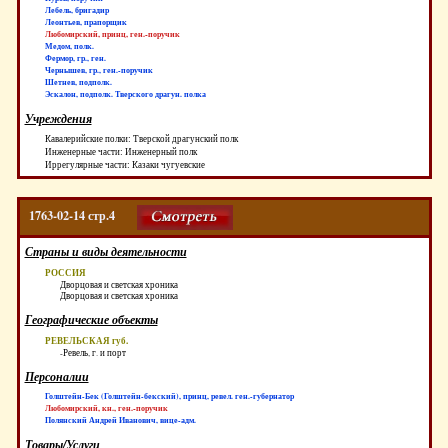
Лебель, бригадир
Леонтьев, прапорщик
Любомирский, принц, ген.-поручик
Медом, полк.
Фермор, гр., ген.
Чернышев, гр., ген.-поручик
Шетнев, подполк.
Эскалон, подполк. Тверского драгун. полка
Учреждения
Кавалерийские полки: Тверской драгунский полк
Инженерные части: Инженерный полк
Иррегулярные части: Казаки чугуевские
1763-02-14 стр.4
Страны и виды деятельности
РОССИЯ
Дворцовая и светская хроника
Дворцовая и светская хроника
Географические объекты
РЕВЕЛЬСКАЯ губ.
-Ревель, г. и порт
Персоналии
Голштейн-Бек (Голштейн-бекский), принц, ревел. ген.-губернатор
Любомирский, кн., ген.-поручик
Полянский Андрей Иванович, вице-адм.
Товары/Услуги