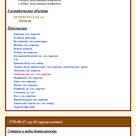
о войнах, вооруженных конфликтах
о войнах, вооруженных конфликтах
Географические объекты
ПЕТЕРБУРГСКАЯ губ.
-Петергоф
Персоналии
Бороздин, ген.-поручик
Булацель, бригадир
Веселицкий, сов. канцелярии
Вильбоу, ген.-поручик
Волков, подполк.
Голмер, ген.-поручик
Долгоруков Василий, кн., ген.-поручик
Е.П.
Еропкин Петр, ген.-майор
Лаудон, австр. (римско-имп.) ген.-поручик, волонтер в рос. армии
Леонтьев, ген.-поручик
Любомирский, кн., ген.-поручик
Мордвинов, ген.-поручик
Олиц, ген.-поручик
Панин, ген.-поручик
Румянцов, гр., ген.-поручик
Салтыков, гр., ген.
Фаст, ген.-поручик
Фролов-Багреев, ген.-поручик
Хованский Сергей, кн., ген.-майор
Черепов, бригадир
1759-09-17 стр.10 {продолжение}
Страны и виды деятельности