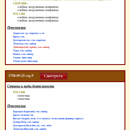
СИЛЕЗИЯ)
о войнах, вооруженных конфликтах
о войнах, вооруженных конфликтах
РОССИЯ
о войнах, вооруженных конфликтах
о войнах, вооруженных конфликтах
Персоналии
Апраксин, гр., поручик л.-гв.
Броун, ген.
Долгоруков, кн., ген.-поручик
Леонтьев, ген.-майор
Любомирский, принц, ген.-майор
Олиц, ген.-майор
Панин, ген.-майор
Сиверс, бригадир
Тизенгаузен, бригадир
1758-09-25 стр.9
Страны и виды деятельности
РОССИЯ
статистика
статистика
Персоналии
Бороздин Корнилий, ген.-майор
Броун, полный ген.
Вигант Андрей, полк. 4-го мушкет. полка вновь формир. корпуса
Голмер Петр, ген.-майор
Долгоруков Василий, кн., ген.-лейт.
Леонтьев Николай, ген.-майор