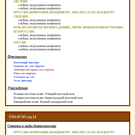
АВСТРИЯ
о войнах, вооруженных конфликтах
о войнах, вооруженных конфликтах
ПРУССИЯ (ПОМЕРАНИЯ, БРАНДЕНБУРГ, АНГАЛЬТ, ГАЛЛЕ, МАГДЕБУРГ,
СИЛЕЗИЯ)
о войнах, вооруженных конфликтах
о войнах, вооруженных конфликтах
РЕЧЬ ПОСПОЛИТАЯ (ПОЛЬША, ДАНЦИГ, ЛИТВА, ПРАВОБЕРЕЖНАЯ УКРАИНА,
БЕЛОРУССИЯ)
о войнах, вооруженных конфликтах
о войнах, вооруженных конфликтах
РОССИЯ
о войнах, вооруженных конфликтах
о войнах, вооруженных конфликтах
Персоналии
Беккендорф, бригадир
Голицын, кн., ген.-поручик
Любомирский, принц, ген.-поручик
Олиц, ген.-поручик
Салтыков, гр., ген.
Эссен, бригадир
Учреждения
Полевые пехотные полки: Углицкий пехотный полк
Полевые пехотные полки: Нижегородский пехотный полк
Кавалерийские полки: Конный гренадерский полк
1761-07-03 стр.11
Страны и виды деятельности
ПРУССИЯ (ПОМЕРАНИЯ, БРАНДЕНБУРГ, АНГАЛЬТ, ГАЛЛЕ, МАГДЕБУРГ,