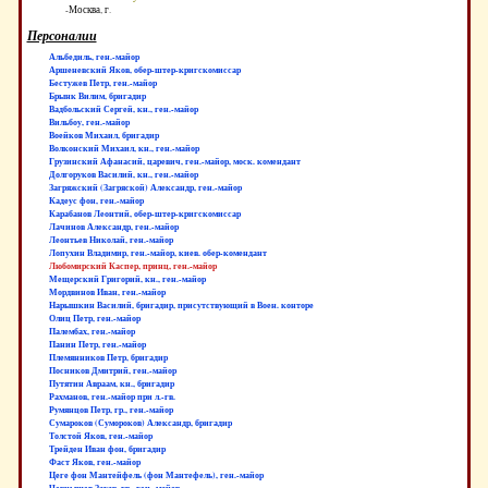
-Москва, г.
Персоналии
Альбедиль, ген.-майор
Аршеневский Яков, обер-штер-кригскомиссар
Бестужев Петр, ген.-майор
Брынк Вилим, бригадир
Вадбольский Сергей, кн., ген.-майор
Вильбоу, ген.-майор
Воейков Михаил, бригадир
Волконский Михаил, кн., ген.-майор
Грузинский Афанасий, царевич, ген.-майор, моск. комендант
Долгоруков Василий, кн., ген.-майор
Загряжский (Загряской) Александр, ген.-майор
Кадеус фон, ген.-майор
Карабанов Леонтий, обер-штер-кригскомиссар
Лачинов Александр, ген.-майор
Леонтьев Николай, ген.-майор
Лопухин Владимир, ген.-майор, киев. обер-комендант
Любомирский Каспер, принц, ген.-майор
Мещерский Григорий, кн., ген.-майор
Мордвинов Иван, ген.-майор
Нарышкин Василий, бригадир, присутствующий в Воен. конторе
Олиц Петр, ген.-майор
Палембах, ген.-майор
Панин Петр, ген.-майор
Племянников Петр, бригадир
Посников Дмитрий, ген.-майор
Путятин Авраам, кн., бригадир
Рахманов, ген.-майор при л.-гв.
Румянцов Петр, гр., ген.-майор
Сумароков (Сумороков) Александр, бригадир
Толстой Яков, ген.-майор
Трейден Иван фон, бригадир
Фаст Яков, ген.-майор
Цеге фон Мантейфель (фон Мантефель), ген.-майор
Чернышев Захар, гр., ген.-майор