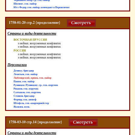
Шилинг, ген.-майор
Юст Федор, ген.-майор, комендант в Переволочне
1758-01-20 стр.2 {продолжение}
Страны и виды деятельности
ВОСТОЧНАЯ ПРУССИЯ
о войнах, вооруженных конфликтах
о войнах, вооруженных конфликтах
РОССИЯ
о войнах, вооруженных конфликтах
о войнах, вооруженных конфликтах
Персоналии
Демику, бригадир
Леонтьев, ген.-майор
Любомирский, принц, ген.-майор
Панин, ген.-майор
Румянцев (Румянцов), гр., ген.-поручик
Рязанов, ген.-поручик
Салтыков, ген.-поручик
Стоянов, бригадир
Фермор, ген.-аншеф
Штофель, ген.-квартирмейстер
Яковлев, полк.
1758-03-10 стр.14 {продолжение}
Страны и виды деятельности