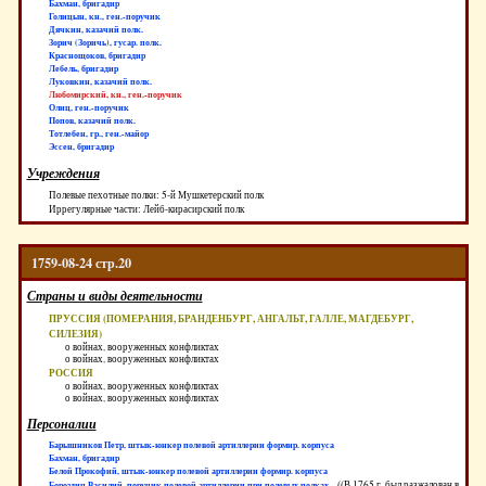
Бахман, бригадир
Голицын, кн., ген.-поручик
Дячкин, казачий полк.
Зорич (Зоричь), гусар. полк.
Краснощоков, бригадир
Лебель, бригадир
Луковкин, казачий полк.
Любомирский, кн., ген.-поручик
Олиц, ген.-поручик
Попов, казачий полк.
Тотлебен, гр., ген.-майор
Эссен, бригадир
Учреждения
Полевые пехотные полки: 5-й Мушкетерский полк
Иррегулярные части: Лейб-кирасирский полк
1759-08-24 стр.20
Страны и виды деятельности
ПРУССИЯ (ПОМЕРАНИЯ, БРАНДЕНБУРГ, АНГАЛЬТ, ГАЛЛЕ, МАГДЕБУРГ,
СИЛЕЗИЯ)
о войнах, вооруженных конфликтах
о войнах, вооруженных конфликтах
РОССИЯ
о войнах, вооруженных конфликтах
о войнах, вооруженных конфликтах
Персоналии
Барышников Петр, штык-юнкер полевой артиллерии формир. корпуса
Бахман, бригадир
Белой Прокофий, штык-юнкер полевой артиллерии формир. корпуса
((В 1765 г. был разжалован в
Бороздин Василий, поручик полевой артиллерии при полевых полках