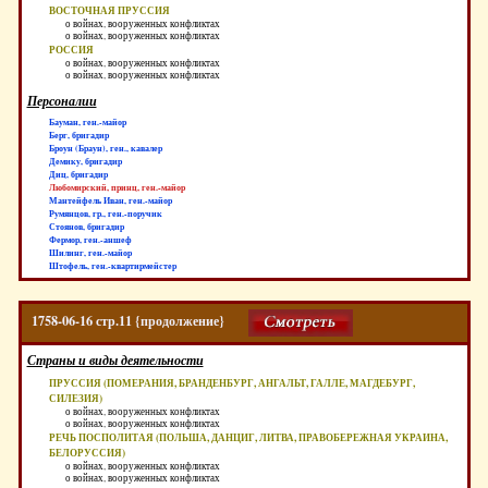
ВОСТОЧНАЯ ПРУССИЯ
о войнах, вооруженных конфликтах
о войнах, вооруженных конфликтах
РОССИЯ
о войнах, вооруженных конфликтах
о войнах, вооруженных конфликтах
Персоналии
Бауман, ген.-майор
Берг, бригадир
Броун (Браун), ген., кавалер
Демику, бригадир
Диц, бригадир
Любомирский, принц, ген.-майор
Мантейфель Иван, ген.-майор
Румянцов, гр., ген.-поручик
Стоянов, бригадир
Фермор, ген.-аншеф
Шилинг, ген.-майор
Штофель, ген.-квартирмейстер
1758-06-16 стр.11 {продолжение}
Страны и виды деятельности
ПРУССИЯ (ПОМЕРАНИЯ, БРАНДЕНБУРГ, АНГАЛЬТ, ГАЛЛЕ, МАГДЕБУРГ,
СИЛЕЗИЯ)
о войнах, вооруженных конфликтах
о войнах, вооруженных конфликтах
РЕЧЬ ПОСПОЛИТАЯ (ПОЛЬША, ДАНЦИГ, ЛИТВА, ПРАВОБЕРЕЖНАЯ УКРАИНА,
БЕЛОРУССИЯ)
о войнах, вооруженных конфликтах
о войнах, вооруженных конфликтах