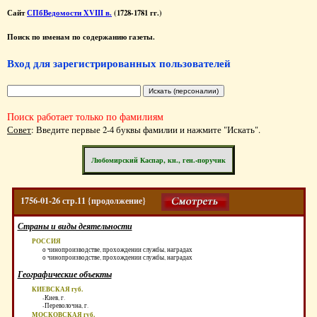
Сайт
СПбВедомости XVIII в.
(1728-1781 гг.)
Поиск по именам по содержанию газеты.
Вход для зарегистрированных пользователей
Поиск работает только по фамилиям
Совет
: Введите первые 2-4 буквы фамилии и нажмите "Искать".
Любомирский Каспар, кн., ген.-поручик
1756-01-26 стр.11 {продолжение}
Страны и виды деятельности
РОССИЯ
о чинопроизводстве, прохождении службы, наградах
о чинопроизводстве, прохождении службы, наградах
Географические объекты
КИЕВСКАЯ губ.
-Киев, г.
-Переволочна, г.
МОСКОВСКАЯ губ.