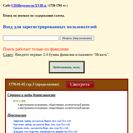
Сайт
СПбВедомости XVIII в.
(1728-1781 гг.)
Поиск по именам по содержанию газеты.
Вход для зарегистрированных пользователей
Поиск работает только по фамилиям
Совет
: Введите первые 2-4 буквы фамилии и нажмите "Искать".
Любоченинов, полк.
1778-01-02 стр.3 {продолжение}
Страны и виды деятельности
РОССИЯ
о внутреннем положении, общественно-политической жизни
о внутреннем положении, общественно-политической жизни
Персоналии
Афремов, майор, заседатель Верхн. зем. суда Тул. губ.
Горсткин, майор, заседатель Верх. зем. суда Тул. губ.
Гриоков, полк., заседатель Верх. зем. суда Тул. губ.
Давыдов, ген.-поручик, предводитель дворянства Тул. губ.