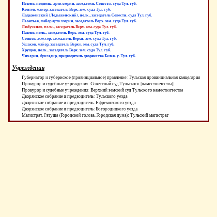
Иевлев, подполк. артиллерии, заседатель Совестн. суда Тул. губ.
Коптев, майор, заседатель Верх. зем. суда Тул. губ.
Ладыженский (Лодыженский), полк., заседатель Совестн. суда Тул. губ.
Леонтьев, майор артиллерии, заседатель Верх. зем. суда Тул. губ.
Любученов, полк., заседатель Верх. зем. суда Тул. губ.
Павлов, полк., заседатель Верх. зем. суда Тул. губ.
Сонцов, асессор, заседатель Верхн. зем. суда Тул. губ.
Ушаков, майор, заседатель Верхн. зем. суда Тул. губ.
Хрущов, полк., заседатель Верх. зем. суда Тул. губ.
Чичерин, бригадир, предводитель дворянства Белев. у. Тул. губ.
Учреждения
Губернатор и губернское (провинциальное) правление: Тульская провинциальная канцелярия
Прокурор и судебные учреждения: Совестный суд Тульского [наместничества]
Прокурор и судебные учреждения: Верхний земский суд Тульского наместничества
Дворянское собрание и предводитель: Тульского уезда
Дворянское собрание и предводитель: Ефремовского уезда
Дворянское собрание и предводитель: Богородицкого уезда
Магистрат, Ратуша (Городской голова, Городская дума): Тульский магистрат