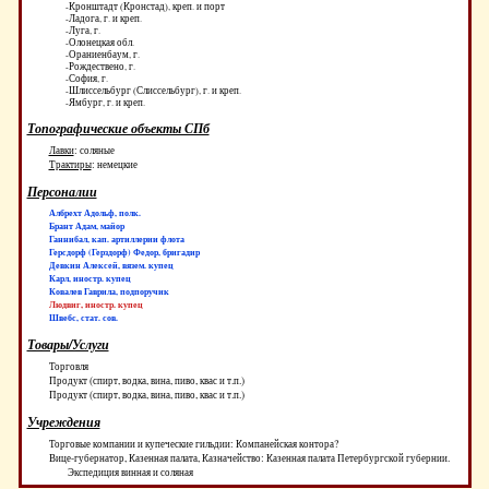
-Кронштадт (Кронстад), креп. и порт
-Ладога, г. и креп.
-Луга, г.
-Олонецкая обл.
-Ораниенбаум, г.
-Рождествено, г.
-София, г.
-Шлиссельбург (Слиссельбург), г. и креп.
-Ямбург, г. и креп.
Топографические объекты СПб
Лавки
:
соляные
Трактиры
:
немецкие
Персоналии
Албрехт Адольф, полк.
Брант Адам, майор
Ганнибал, кап. артиллерии флота
Герсдорф (Герздорф) Федор, бригадир
Девкин Алексей, вязем. купец
Карл, иностр. купец
Ковалев Гаврила, подпоручик
Людвиг, иностр. купец
Швебс, стат. сов.
Товары/Услуги
Торговля
Продукт (спирт, водка, вина, пиво, квас и т.п.)
Продукт (спирт, водка, вина, пиво, квас и т.п.)
Учреждения
Торговые компании и купеческие гильдии: Компанейская контора?
Вице-губернатор, Казенная палата, Казначейство: Казенная палата Петербургской губернии.
Экспедиция винная и соляная