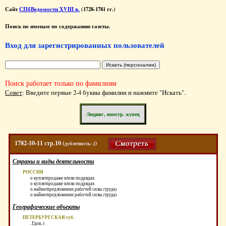
Сайт
СПбВедомости XVIII в.
(1728-1781 гг.)
Поиск по именам по содержанию газеты.
Вход для зарегистрированных пользователей
Поиск работает только по фамилиям
Совет
: Введите первые 2-4 буквы фамилии и нажмите "Искать".
Людвиг, иностр. купец
1782-10-11 стр.10 (
)
дублетность: 2
Страны и виды деятельности
РОССИЯ
о купле/продаже и/или подрядах
о купле/продаже и/или подрядах
о найме/предложении рабочей силы (труда)
о найме/предложении рабочей силы (труда)
Географические объекты
ПЕТЕРБУРГСКАЯ губ.
-Гдов, г.